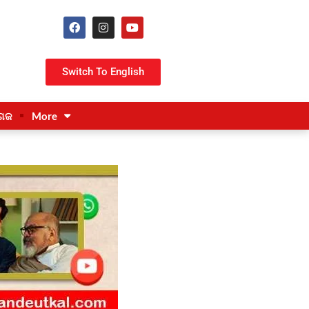
Switch To English
ଗଜ
More