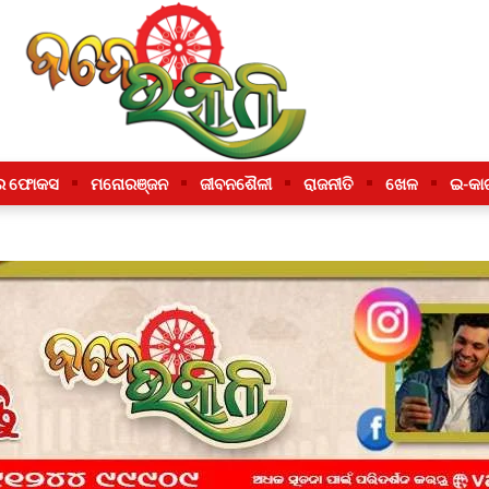
ର ଫୋକସ
ମନୋରଞ୍ଜନ
ଜୀବନଶୈଳୀ
ରାଜନୀତି
ଖେଳ
ଇ-କା