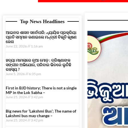
Top News Headlines
ଆଇନର ଶାସନ ସର୍ବୋପରି: ନ୍ୟାୟିକ ପ୍ରକ୍ରିୟା
ପ୍ରତି ସମ୍ମାନ ଜଣାଇଲେ ମନ୍ତ୍ରୀ ବିଭୂତି ଭୂଷଣ
ଜେନା
June 22, 2026
1:16 am
ହତ୍ୟା ମାମଲାରେ ନୂଆ ମୋଡ଼ : ତ୍ରିଷ୍ଣାଙ୍କ
ସଙ୍ଗୀନ ଅଭିଯୋଗ, ପରିବାର ଭିତରେ ଲୁଚିଛି
ରହସ୍ୟ ?
June 5, 2026
6:35 pm
First in BJD history; There is not a single
MP in the Lok Sabha –
June 25, 2024
3:42 pm
Big news for ‘Lakshmi Bus’; The name of
Lakshmi bus may change –
June 25, 2024
3:42 pm