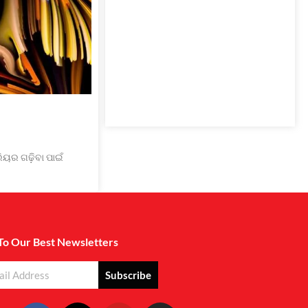
ିୟର ଗଢ଼ିବା ପାଇଁ
To Our Best Newsletters
Subscribe