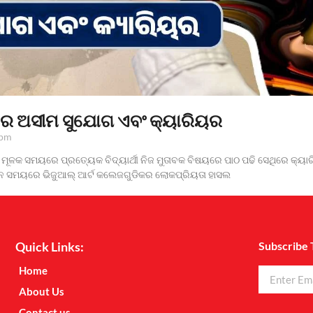
ଟରେ ଅସୀମ ସୁଯୋଗ ଏବଂ କ୍ୟାରିୟର
 pm
 ମୂଳକ ସମୟରେ ପ୍ରତ୍ୟେକ ବିଦ୍ୟାର୍ଥୀ ନିଜ ମୁତାବକ ବିଷୟରେ ପାଠ ପଢି ସେଥିରେ କ୍ୟାର
ମାନ ସମୟରେ ଭିଜୁଆଲ୍ ଆର୍ଟ କଲେଜଗୁଡିକର ଲୋକପ୍ରିୟତା ହାସଲ
Quick Links:
Subscribe 
Home
About Us
Contact us