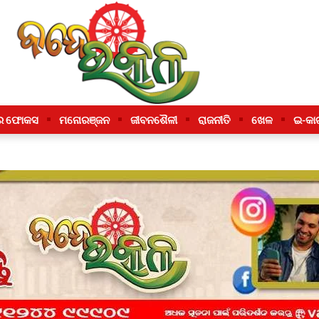
ର ଫୋକସ
ମନୋରଞ୍ଜନ
ଜୀବନଶୈଳୀ
ରାଜନୀତି
ଖେଳ
ଇ-କା