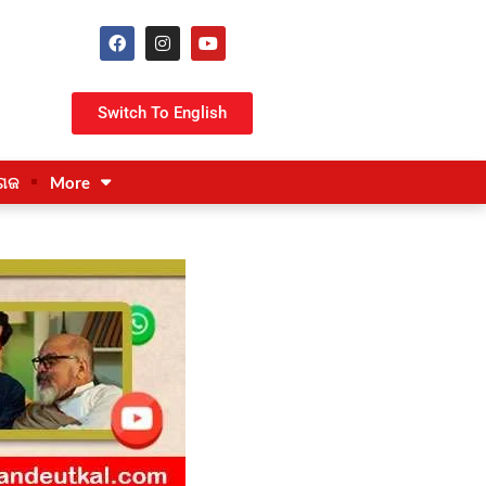
Switch To English
ଗଜ
More