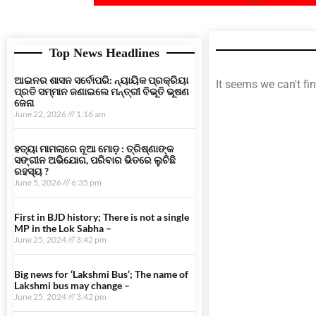
Top News Headlines
ଆଇନର ଶାସନ ସର୍ବୋପରି: ନ୍ୟାୟିକ ପ୍ରକ୍ରିୟା
It seems we can't fi
ପ୍ରତି ସମ୍ମାନ ଜଣାଇଲେ ମନ୍ତ୍ରୀ ବିଭୂତି ଭୂଷଣ
ଜେନା
June 22, 2026
1:16 am
ହତ୍ୟା ମାମଲାରେ ନୂଆ ମୋଡ଼ : ତ୍ରିଷ୍ଣାଙ୍କ
ସଙ୍ଗୀନ ଅଭିଯୋଗ, ପରିବାର ଭିତରେ ଲୁଚିଛି
ରହସ୍ୟ ?
June 5, 2026
6:35 pm
First in BJD history; There is not a single
MP in the Lok Sabha –
June 25, 2024
3:42 pm
Big news for ‘Lakshmi Bus’; The name of
Lakshmi bus may change –
June 25, 2024
3:42 pm