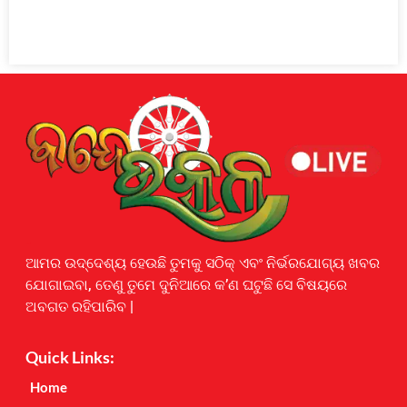
Earnyatra
ଆମର ଉଦ୍ଦେଶ୍ୟ ହେଉଛି ତୁମକୁ ସଠିକ୍ ଏବଂ ନିର୍ଭରଯୋଗ୍ୟ ଖବର
ଯୋଗାଇବା, ତେଣୁ ତୁମେ ଦୁନିଆରେ କ’ଣ ଘଟୁଛି ସେ ବିଷୟରେ
ଅବଗତ ରହିପାରିବ |
Quick Links:
Home