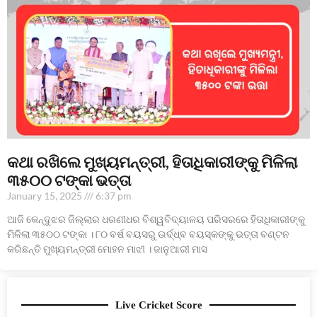
କଥା ରଖିଲେ ମୁଖ୍ୟମନ୍ତ୍ରୀ, ହିତାଧିକାରୀଙ୍କୁ ମିଳିଲା
୩୫୦୦ ଟଙ୍କା ଭତ୍ତା
January 15, 2025
6:37 pm
ଆଜି କେନ୍ଦୁଝର ଜିଲ୍ଲାର ଧରଣୀଧର ବିଶ୍ୱବିଦ୍ୟାଳୟ ପରିସରରେ ହିତାଧିକାରୀଙ୍କୁ
ମିଳିଲା ୩୫୦୦ ଟଙ୍କା । ୮୦ ବର୍ଷ ବୟସରୁ ଉର୍ଦ୍ଧ୍ବ ବୟସ୍କଙ୍କୁ ଭତ୍ତା ବଣ୍ଟନ
କରିଛନ୍ତି ମୁଖ୍ୟମନ୍ତ୍ରୀ ମୋହନ ମାଝୀ । ଜାନୁଆରୀ ମାସ
Live Cricket Score