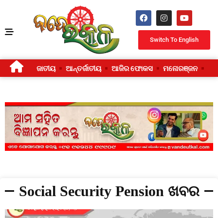
Switch To English
ଜାତୀୟ
ଆନ୍ତର୍ଜାତୀୟ
ଆଜିର ଫୋକସ
ମନୋରଞ୍ଜନ
ଜୀ
Social Security Pension ଖବର