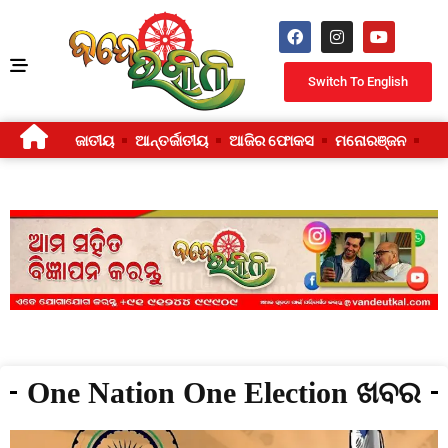
Switch To English
ଜାତୀୟ
ଆନ୍ତର୍ଜାତୀୟ
ଆଜିର ଫୋକସ
ମନୋରଞ୍ଜନ
ଜୀ
One Nation One Election ଖବର