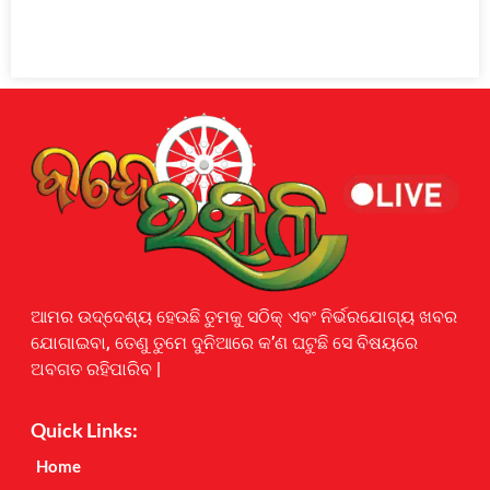
Earnyatra
ଆମର ଉଦ୍ଦେଶ୍ୟ ହେଉଛି ତୁମକୁ ସଠିକ୍ ଏବଂ ନିର୍ଭରଯୋଗ୍ୟ ଖବର
ଯୋଗାଇବା, ତେଣୁ ତୁମେ ଦୁନିଆରେ କ’ଣ ଘଟୁଛି ସେ ବିଷୟରେ
ଅବଗତ ରହିପାରିବ |
Quick Links:
Home