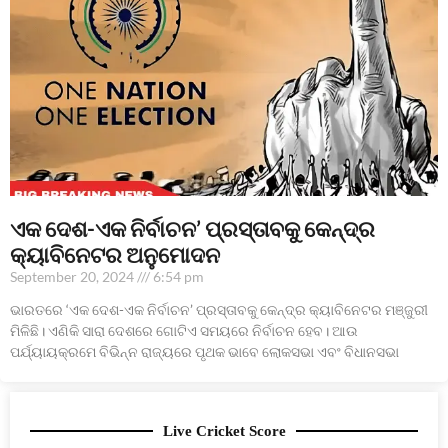
ଏକ ଦେଶ-ଏକ ନିର୍ବାଚନ’ ପ୍ରସ୍ତାବକୁ କେନ୍ଦ୍ର
କ୍ୟାବିନେଟର ଅନୁମୋଦନ
September 20, 2024
6:54 pm
ଭାରତରେ ‘ଏକ ଦେଶ-ଏକ ନିର୍ବାଚନ’ ପ୍ରସ୍ତାବକୁ କେନ୍ଦ୍ର କ୍ୟାବିନେଟର ମଞ୍ଜୁରୀ
ମିଳିଛି। ଏଣିକି ସାରା ଦେଶରେ ଗୋଟିଏ ସମୟରେ ନିର୍ବାଚନ ହେବ। ଆଉ
ପର୍ଯ୍ୟାୟକ୍ରମେ ବିଭିନ୍ନ ରାଜ୍ୟରେ ପୃଥକ ଭାବେ ଲୋକସଭା ଏବଂ ବିଧାନସଭା
Live Cricket Score