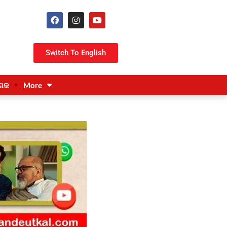
Switch To English
ଗଜ
More