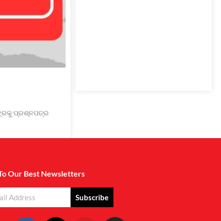
୍ଦ୍ରକୁ ପ୍ରଶ୍ନପତ୍ର
To Our Best Newsletters
Subscribe