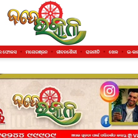
ର ଫୋକସ
ମନୋରଞ୍ଜନ
ଜୀବନଶୈଳୀ
ରାଜନୀତି
ଖେଳ
ଇ-କା