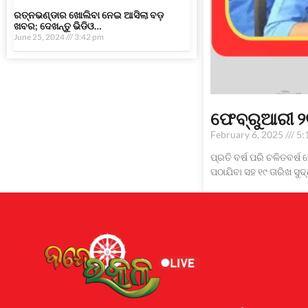
ରତ୍ନଭଣ୍ଡାର ଖୋଲିବା ନେଇ ଆସିଲା ବଡ଼
ଖବର; ଦେଖନ୍ତୁ ଭିଡିଓ…
June 25, 2024
3:42 pm
ଫେବ୍ରୁଆରୀ ୨
February 6, 2025
5:
ପ୍ରତି ବର୍ଷ ପରି ଚଳିତବର୍ଷ
ପଠାଯିବା ସହ ୧୯ ତାରିଖ ସୁ
Earnyatra