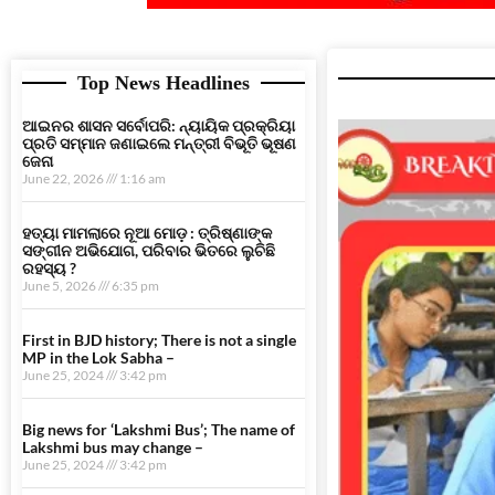
Top News Headlines
ଆଇନର ଶାସନ ସର୍ବୋପରି: ନ୍ୟାୟିକ ପ୍ରକ୍ରିୟା
ପ୍ରତି ସମ୍ମାନ ଜଣାଇଲେ ମନ୍ତ୍ରୀ ବିଭୂତି ଭୂଷଣ
ଜେନା
June 22, 2026
1:16 am
ହତ୍ୟା ମାମଲାରେ ନୂଆ ମୋଡ଼ : ତ୍ରିଷ୍ଣାଙ୍କ
ସଙ୍ଗୀନ ଅଭିଯୋଗ, ପରିବାର ଭିତରେ ଲୁଚିଛି
ରହସ୍ୟ ?
June 5, 2026
6:35 pm
First in BJD history; There is not a single
MP in the Lok Sabha –
June 25, 2024
3:42 pm
Big news for ‘Lakshmi Bus’; The name of
Lakshmi bus may change –
June 25, 2024
3:42 pm