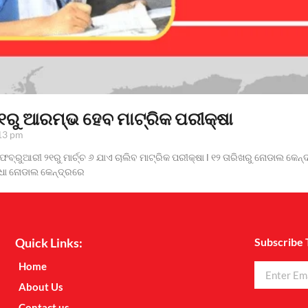
୧ରୁ ଆରମ୍ଭ ହେବ ମାଟ୍ରିକ ପରୀକ୍ଷା
13 pm
 ଫେବ୍ରୁଆରୀ ୨୧ରୁ ମାର୍ଚ୍ଚ ୬ ଯାଏ ଚାଲିବ ମାଟ୍ରିକ ପରୀକ୍ଷା l ୧୨ ତାରିଖରୁ ନୋଡାଲ କେନ
ଦ୍ଧା ନୋଡାଲ କେନ୍ଦ୍ରରେ
Quick Links:
Subscribe 
Home
About Us
Contact us