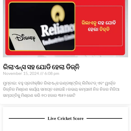
ରିଲାଏନ୍ସ ସହ ଯୋଡି ହେଲା ଡିଜ୍‌ନି
November 15, 2024
6:08 pm
ମୁମ୍ବାଇ: ବହୁ ପ୍ରତୀକ୍ଷିତ ରିଲାଏନ୍ସ ଇଣ୍ଡଷ୍ଟ୍ରିଜ୍ ଲିମିଟେଡ୍ ଏବଂ ୱାର୍ଲ୍ଡ
ଡିଜ୍‌ନିର ମିଶ୍ରଣ କାର୍ଯ୍ୟ ସମାପ୍ତ ହୋଇଛି। ଉଭୟ କମ୍ପାନୀ ନିଜ ନିଜର ମିଡିଆ
ସମ୍ପତ୍ତିକୁ ମିଶ୍ରଣ କରି ୭୦ ହଜାର ୩୫୨ କୋଟି
Live Cricket Score