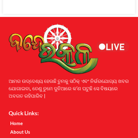
Earnyatra
ଆମର ଉଦ୍ଦେଶ୍ୟ ହେଉଛି ତୁମକୁ ସଠିକ୍ ଏବଂ ନିର୍ଭରଯୋଗ୍ୟ ଖବର
ଯୋଗାଇବା, ତେଣୁ ତୁମେ ଦୁନିଆରେ କ’ଣ ଘଟୁଛି ସେ ବିଷୟରେ
ଅବଗତ ରହିପାରିବ |
Quick Links:
Home
About Us