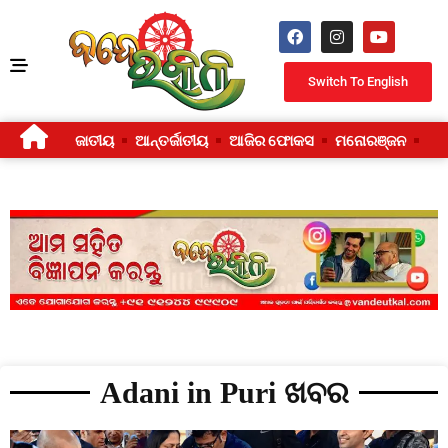
Switch To English
ଜାତୀୟ
ଆନ୍ତର୍ଜାତୀୟ
ଆଜିର ଫୋକସ
ମନୋରଞ୍ଜନ
ଜୀ
Adani in Puri ଖବର