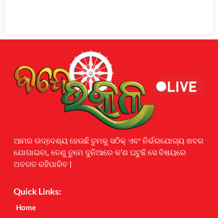
Earnyatra
ଆମର ଉଦ୍ଦେଶ୍ୟ ହେଉଛି ତୁମକୁ ସଠିକ୍ ଏବଂ ନିର୍ଭରଯୋଗ୍ୟ ଖବର
ଯୋଗାଇବା, ତେଣୁ ତୁମେ ଦୁନିଆରେ କ’ଣ ଘଟୁଛି ସେ ବିଷୟରେ
ଅବଗତ ରହିପାରିବ |
Quick Links:
Home