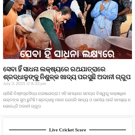
ସେବା ହିଁ ସାଧନା ଲକ୍ଷ୍ୟରେ ରଥଯାତ୍ରାରେ
ଶ୍ରଦ୍ଧାଳୁଙ୍କୁ ନିଶୁଳ୍କ ଖାଦ୍ୟ ପରସୁଛି ଅଦାନୀ ଗ୍ରୁପ
July 3, 2025
6:33 pm
ଚାଲିଛି ବିଶ୍ଵପ୍ରସିଦ୍ଧ ଘୋଷଯାତ୍ରା l ଏହି ସମୟରେ ସମଗ୍ର ବିଶ୍ୱରୁ ଲକ୍ଷାଧିକ
ଭକ୍ତଙ୍କ ସୁଅ ଛୁଟିଛି l ଶ୍ରଦ୍ଧାଳୁ ମାନେ ଯେପରି ଖାଦ୍ୟ ଓ ପାନୀୟ ପାଇଁ ସମସ୍ୟା ନ
ଭୋଗନ୍ତି ଅଦାନୀ ଗ୍ରୁପ
Live Cricket Score