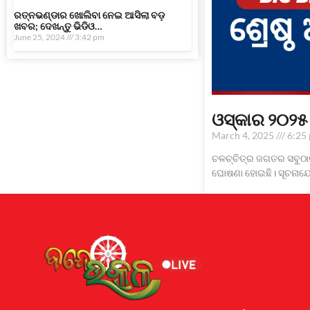
ରତ୍ନଭଣ୍ଡାର ଖୋଲିବା ନେଇ ଆସିଲା ବଡ଼
ଖବର; ଦେଖନ୍ତୁ ଭିଡିଓ…
June 25, 2024
3:42 pm
ଓସ୍କାର ୨୦୨୫ 
March 4, 2025
6:25
ଚଳଚ୍ଚିତ୍ର ଜଗତର ସବୁଠାରୁ
ଘୋଷଣା ହୋଇଛି। ସୂଚନାଯୋ
Earnyatra