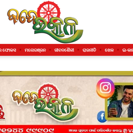
ର ଫୋକସ
ମନୋରଞ୍ଜନ
ଜୀବନଶୈଳୀ
ରାଜନୀତି
ଖେଳ
ଇ-କା