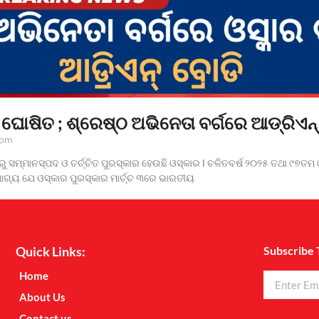
ଘୋଷିତ ; ଶ୍ରେଷ୍ଠ ଅଭିନେତା ବର୍ଗରେ ଆଡ୍ରିଏନ୍
 pm
 ସମ୍ମାନସ୍ପଦ ଓ ଚର୍ଚ୍ଚିତ ପୁରସ୍କାର ହେଉଛି ଓସ୍କାର l ଚଳିତବର୍ଷ ୨୦୨୫ ତଥା ୯୭ତମ
ଗ୍ୟ ଯେ ଓସ୍କାର ପୁରସ୍କାର ମାର୍ଚ୍ଚ ୩ରେ ଭାରତୀୟ
Quick Links:
Subscribe 
Home
About Us
Contact us