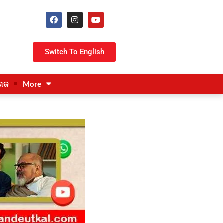
Switch To English
ଗଜ
More