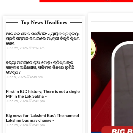
Top News Headlines
ଆଇନର ଶାସନ ସର୍ବୋପରି: ନ୍ୟାୟିକ ପ୍ରକ୍ରିୟା
ପ୍ରତି ସମ୍ମାନ ଜଣାଇଲେ ମନ୍ତ୍ରୀ ବିଭୂତି ଭୂଷଣ
ଜେନା
June 22, 2026
1:16 am
ହତ୍ୟା ମାମଲାରେ ନୂଆ ମୋଡ଼ : ତ୍ରିଷ୍ଣାଙ୍କ
ସଙ୍ଗୀନ ଅଭିଯୋଗ, ପରିବାର ଭିତରେ ଲୁଚିଛି
ରହସ୍ୟ ?
June 5, 2026
6:35 pm
First in BJD history; There is not a single
MP in the Lok Sabha –
June 25, 2024
3:42 pm
Big news for ‘Lakshmi Bus’; The name of
Lakshmi bus may change –
June 25, 2024
3:42 pm