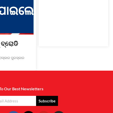
 ବ୍ରୋଡି
 ଓସ୍କାର ପୁରସ୍କାର
To Our Best Newsletters
Subscribe