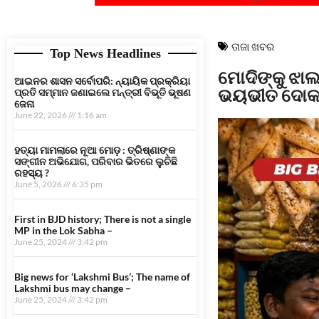
ତାଜା ଖବର
Top News Headlines
ମୋଦିଙ୍କୁ ଝାଲ
ଆଇନର ଶାସନ ସର୍ବୋପରି: ନ୍ୟାୟିକ ପ୍ରକ୍ରିୟା
ଭୟଭୀତ ଦୋକ
ପ୍ରତି ସମ୍ମାନ ଜଣାଇଲେ ମନ୍ତ୍ରୀ ବିଭୂତି ଭୂଷଣ
ଜେନା
June 22, 2026
1:16 am
ହତ୍ୟା ମାମଲାରେ ନୂଆ ମୋଡ଼ : ତ୍ରିଷ୍ଣାଙ୍କ
ସଙ୍ଗୀନ ଅଭିଯୋଗ, ପରିବାର ଭିତରେ ଲୁଚିଛି
ରହସ୍ୟ ?
June 5, 2026
6:35 pm
First in BJD history; There is not a single
MP in the Lok Sabha –
June 25, 2024
3:42 pm
Big news for ‘Lakshmi Bus’; The name of
Lakshmi bus may change –
June 25, 2024
3:42 pm