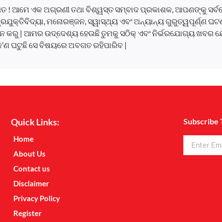
ତ ! ଆମେ ଏକ ଅଗ୍ରଣୀ ତଥା ବିଶ୍ୱସ୍ତ ସମ୍ବାଦ ପ୍ରକାଶକ, ଆପଣଙ୍କୁ ସର୍
, ପ୍ରଯୁକ୍ତିବିଦ୍ୟା, ମନୋରଞ୍ଜନ, ସ୍ୱାସ୍ଥ୍ୟ ଏବଂ ଅନ୍ୟାନ୍ୟ ଗୁରୁତ୍ୱପୂର୍ଣ୍ଣ 
 କରୁ | ଆମର ଉଦ୍ଦେଶ୍ୟ ହେଉଛି ତୁମକୁ ସଠିକ୍ ଏବଂ ନିର୍ଭରଯୋଗ୍ୟ ଖବର ଯ
କ’ଣ ଘଟୁଛି ସେ ବିଷୟରେ ଅବଗତ ରହିପାରିବ |
Quick Links:
Subscribe 
Home
About Us
Contact us
Disclaimer
Privacy Policy
Register