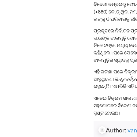
ବିଦେଶୀ ନମ୍ବରରୁ ଫୋନ୍
(+880) କୋଡ୍‌ ଥିବା ନମ୍
ତାଙ୍କୁ ଓ ପରିବାରକୁ ଜ
ପ୍ରକୃତରେ ନିର୍ବାଚନ ପ
ସାଉଙ୍କ ଝାଲମୁଢ଼ି ଦୋକା
ନିଜେ ଟଙ୍କା ମଧ୍ୟ ଦେଇ
କହିଥିଲେ। ପରେ ସେ ସେଠ
ଝାଲମୁଢ଼ିର ସ୍ୱାଦକୁ ପ୍
ଏହି ଘଟଣା ପରେ ବିକ୍ରମ
ଆସୁଥିଲେ। କିନ୍ତୁ ବର୍
ରହୁଛନ୍ତି। ଏପରିକି ଏହ
ଏନେଇ ବିକ୍ରମ ସାଉ ଥା
ସହଯୋଗରେ ବିଦେଶୀ ନମ୍ବ
ସୃଷ୍ଟି ହୋଇଛି।
Author:
van