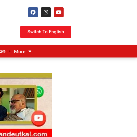
Switch To English
ଗଜ
More