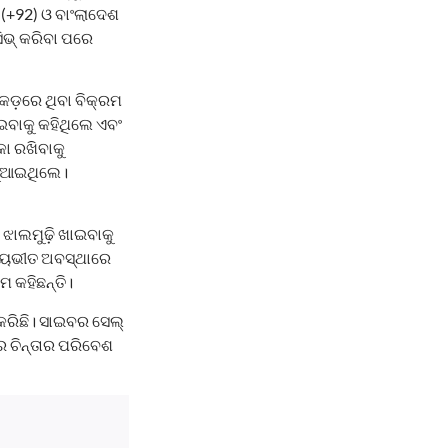
 (+92) ଓ ବାଂଲାଦେଶ
ସିଭ୍‌ କରିବା ପରେ
କଡ଼ରେ ଥିବା ବିକ୍ରମ
ଇବାକୁ କହିଥିଲେ ଏବଂ
ା ରଖିବାକୁ
 ଖୁଆଇଥିଲେ।
 ଝାଲମୁଢ଼ି ଖାଇବାକୁ
ର ଭୟଭୀତ ଅବସ୍ଥାରେ
ମ କହିଛନ୍ତି।
ିଛି। ସାଇବର ସେଲ୍‌
େ ଚିନ୍ତାର ପରିବେଶ