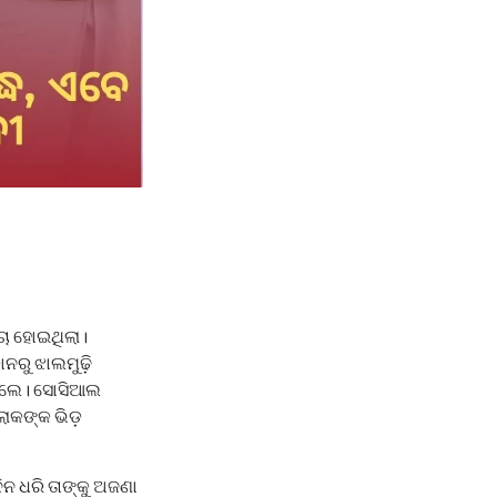
ଚା ହୋଇଥିଲା।
ାନରୁ ଝାଲମୁଢ଼ି
ଥିଲେ। ସୋସିଆଲ
ୋକଙ୍କ ଭିଡ଼
ିନ ଧରି ତାଙ୍କୁ ଅଜଣା