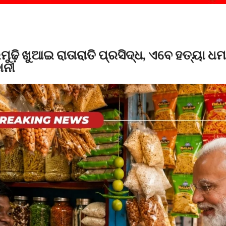
ମୁଢ଼ି ଖୁଆଇ ରାତାରାତି ପ୍ରସିଦ୍ଧ, ଏବେ ହତ୍ୟା 
ାନୀ