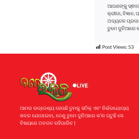
ଆପଣଙ୍କୁ ସ୍ଵାଗ
କ୍ରୀଡା, ବିଜ୍ଞାନ
ଅଦ୍ୟତନ ପ୍ରଦାନ
ତୁମେ ଦୁନିଆରେ 
Post Views:
53
Earnyatra
ଆମର ଉଦ୍ଦେଶ୍ୟ ହେଉଛି ତୁମକୁ ସଠିକ୍ ଏବଂ ନିର୍ଭରଯୋଗ୍ୟ
ଖବର ଯୋଗାଇବା, ତେଣୁ ତୁମେ ଦୁନିଆରେ କ’ଣ ଘଟୁଛି ସେ
ବିଷୟରେ ଅବଗତ ରହିପାରିବ |