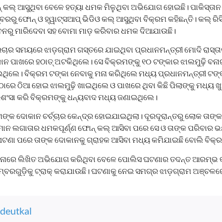
‌ କଲ୍‌ ଆସୁଥିବା ବେଳେ ହତ୍ୟା ଧମକ ମିଳୁଥିବା ଅଭିଯୋଗ ହୋଇଛି। ପାକିସ୍ତାନ
ବରରୁ ଫୋନ୍‌ ଓ ହ୍ୱାଟ୍ସଆପ୍‌ ଭିଡିଓ କଲ୍‌ ଆସୁଥିବା ବିକ୍ରମ କହିଛନ୍ତି। କଲ୍‌ ରି
ୀବନରୁ ମାରିଦେବା ସହ ବୋମା ମାଡ଼ କରିବାର ଧମକ ଦିଆଯାଉଛି।
୍ରଚାର ସମୟରେ ଝାଡ଼ଗ୍ରାମ ଗସ୍ତରେ ଯାଇଥିବା ପ୍ରଧାନମନ୍ତ୍ରୀ ମୋଦି ରାସ୍ତା
ନ ପାଖରେ ହଠାତ୍‌ ଅଟକିଥିଲେ। ସେ ବିକ୍ରମଙ୍କୁ ୧୦ ଟଙ୍କାର ଝାଲମୁଢ଼ି ବନା
ଥିଲେ। ବିକ୍ରମ ଟଙ୍କା ନେବାକୁ ମନା କରିଥିଲେ ମଧ୍ୟ ପ୍ରଧାନମନ୍ତ୍ରୀ ଟଙ୍କ
ାରେ ଠିଆ ହୋଇ ଝାଲମୁଢ଼ି ଖାଇଥିଲେ ଓ ପାଖରେ ଥିବା କିଛି ପିଲାଙ୍କୁ ମଧ୍ୟ
ରଶଂସା କରି ବିକ୍ରମଙ୍କୁ ଧନ୍ୟବାଦ ମଧ୍ୟ ଜଣାଇଥିଲେ।
ଙ୍କ ଦୋକାନ ଚର୍ଚ୍ଚାର କେନ୍ଦ୍ର ହୋଇଯାଇଥିଲା। ଦୂରଦୂରାନ୍ତରୁ ଲୋକ ତାଙ୍କ
ତ୍ତମାନ ଲଗାତାର ଧମକପୂର୍ଣ୍ଣ ଫୋନ୍‌ କଲ୍‌ ଆସିବା ପରେ ସେ ଓ ତାଙ୍କ ପରିବା
ି ଘଟଣା ପରେ ତାଙ୍କ ଦୋକାନକୁ ଗ୍ରାହକ ଆସିବା ମଧ୍ୟ କମିଯାଇଛି ବୋଲି ବିକ୍ର
ନାରେ ଲିଖିତ ଅଭିଯୋଗ କରିଥିବା ବେଳେ ପୋଲିସ ଘଟଣାର ତଦନ୍ତ ଆରମ୍ଭ କର
ରଗୁଡ଼ିକୁ ଟ୍ରାକ୍‌ କରାଯାଉଛି। ଘଟଣାକୁ ନେଇ ସମଗ୍ର ଝାଡ଼ଗ୍ରାମ ଅଞ୍ଚଳର
deutkal