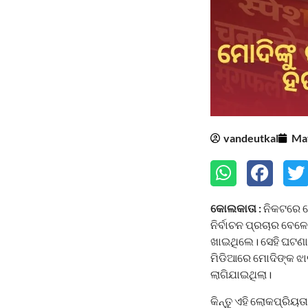
vandeutkal
May
କୋଲକାତା :
ନିକଟରେ ଶେ
ନିର୍ବାଚନ ପ୍ରଚାର ବେଳ
ଖାଇଥିଲେ। ସେହି ଘଟଣା
ମିଡିଆରେ ମୋଦିଙ୍କ ଝା
ଲାଗିଯାଇଥିଲା।
କିନ୍ତୁ ଏହି ଲୋକପ୍ରିୟ