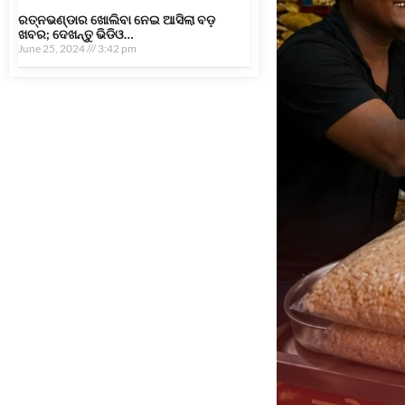
ରତ୍ନଭଣ୍ଡାର ଖୋଲିବା ନେଇ ଆସିଲା ବଡ଼
ଖବର; ଦେଖନ୍ତୁ ଭିଡିଓ…
June 25, 2024
3:42 pm