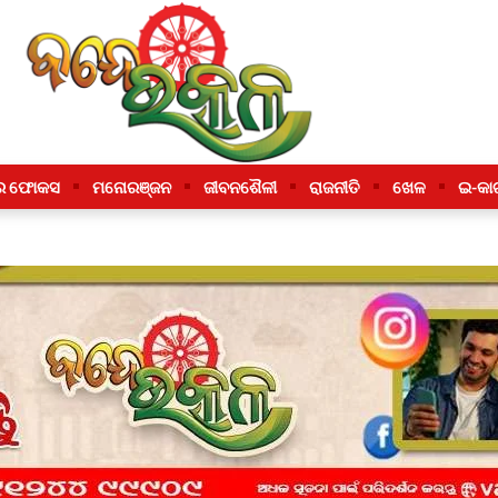
ର ଫୋକସ
ମନୋରଞ୍ଜନ
ଜୀବନଶୈଳୀ
ରାଜନୀତି
ଖେଳ
ଇ-କା