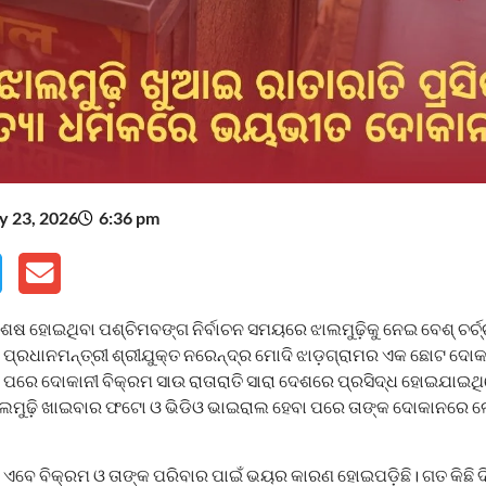
 23, 2026
6:36 pm
ଷ ହୋଇଥିବା ପଶ୍ଚିମବଙ୍ଗ ନିର୍ବାଚନ ସମୟରେ ଝାଲମୁଢ଼ିକୁ ନେଇ ବେଶ୍‌ ଚର୍ଚ୍
େ ପ୍ରଧାନମନ୍ତ୍ରୀ ଶ୍ରୀଯୁକ୍ତ ନରେନ୍ଦ୍ର ମୋଦି ଝାଡ଼ଗ୍ରାମର ଏକ ଛୋଟ ଦୋକ
 ପରେ ଦୋକାନୀ ବିକ୍ରମ ସାଉ ରାତାରାତି ସାରା ଦେଶରେ ପ୍ରସିଦ୍ଧ ହୋଇଯାଇ
ଲମୁଢ଼ି ଖାଇବାର ଫଟୋ ଓ ଭିଡିଓ ଭାଇରାଲ ହେବା ପରେ ତାଙ୍କ ଦୋକାନରେ ଲ
ତା ଏବେ ବିକ୍ରମ ଓ ତାଙ୍କ ପରିବାର ପାଇଁ ଭୟର କାରଣ ହୋଇପଡ଼ିଛି। ଗତ କିଛି ଦ