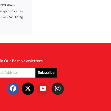
ବଶେଷ ଖବର,
ଘଟଣାଗୁଡ଼ିକ ଉପରେ
ୋଗାଇବା, ତେଣୁ
To Our Best Newsletters
Subscribe