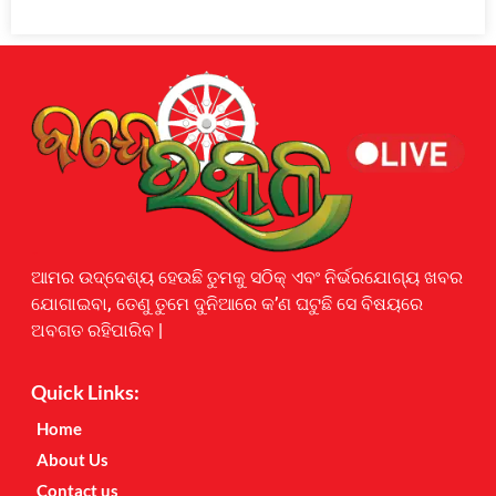
Earnyatra
ଆମର ଉଦ୍ଦେଶ୍ୟ ହେଉଛି ତୁମକୁ ସଠିକ୍ ଏବଂ ନିର୍ଭରଯୋଗ୍ୟ ଖବର
ଯୋଗାଇବା, ତେଣୁ ତୁମେ ଦୁନିଆରେ କ’ଣ ଘଟୁଛି ସେ ବିଷୟରେ
ଅବଗତ ରହିପାରିବ |
Quick Links:
Home
About Us
Contact us