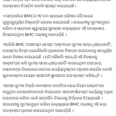
ପଦକ୍ଷେପ ନିଆଯିବ ବୋଲି ସ୍ପଷ୍ଟ କରାଯାଇଛି।
ଏ ସମ୍ପର୍କରେ BMCର ୩୮ତମ ସାଧାରଣ ପରିଷଦ ବୈଠକରେ
ଗୁରୁତ୍ୱପୂର୍ଣ୍ଣ ନିଷ୍ପତ୍ତି ଗ୍ରହଣ କରାଯାଇଛି । ରାଜଧାନୀକୁ ଗୁଟଖାମୁକ୍ତ
କରିବା ଓ ସାଧାରଣ ସ୍ୱାସ୍ଥ୍ୟ ସୁରକ୍ଷା ଲକ୍ଷ୍ୟରେ ଏହି ପଦକ୍ଷେପ
ନିଆଯାଇଥିବା BMC ପକ୍ଷରୁ ଜଣାପଡ଼ିଛି ।
ଏପରିକି BMC ଅଧୀନସ୍ଥ ସମସ୍ତ ଅଞ୍ଚଳରେ ଗୁଟଖା ସମ୍ବନ୍ଧୀୟ ହୋର୍ଡିଂ,
ପୋଷ୍ଟର କିମ୍ବା ଯେକୌଣସି ପ୍ରକାରର ବିଜ୍ଞାପନ ଲଗାଇବାକୁ ସମ୍ପୂର୍ଣ୍ଣ
ଭାବେ ନିଷେଧ କରାଯାଇଛି । ଯଦି କୌଣସି ଏଜେନ୍ସି ଏହି ନିଷେଧକୁ
ଉଲ୍ଲଂଘନ କରି ଗୁଟଖା ସମ୍ବନ୍ଧୀୟ ହୋର୍ଡିଂ ଲଗାଇଥିବା ଧରାପଡ଼େ,
ସେମାନଙ୍କ ବିରୋଧରେ କଠୋର କାର୍ଯ୍ୟାନୁଷ୍ଠାନ ଗ୍ରହଣ କରାଯିବ ବୋଲି
ଭୁବନେଶ୍ବର ମେୟର ଶ୍ରୀମତୀ ସୁଲୋଚନା ଦାସ ସ୍ପଷ୍ଟ କରିଛନ୍ତି ।
ଏହାସହ ଗୁଟଖା ବିକ୍ରି ମାମଲାରେ ଅମାନିଆ ହୋଇ ନିୟମ ଉଲ୍ଲଂଘନ
କରୁଥିବା ଦୋକାନୀମାନଙ୍କ ବିରୋଧରେ ଏନଫୋର୍ସମେଣ୍ଟ କାର୍ଯ୍ୟକୁ ଅଧିକ
ଜୋରଦାର କରିବା ପାଇଁ ସମ୍ପର୍କିତ ବିଭାଗକୁ ନିର୍ଦ୍ଦେଶ ଦିଆଯାଇଛି ।
ରାଜଧାନୀକୁ ଗୁଟଖାମୁକ୍ତ କରିବା ଲକ୍ଷ୍ୟରେ BMC ପକ୍ଷରୁ ଏହି କଡ଼ା
ପଦକ୍ଷେପ ଗ୍ରହଣ କରାଯାଇଥିବା ଜଣାପଡ଼ିଛି ।