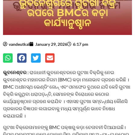
vandeutkal
January 29, 2026
6:17 pm
ଭୁବନେଶ୍ବର :
ରାଜଧାନୀ ଭୁବନେଶ୍ବରରେ ଗୁଟଖା ବିକ୍ରିକୁ ନେଇ
ଭୁବନେଶ୍ବର ମହାନଗର ନିଗମ (BMC) କଡ଼ା ମନୋଭାବ ଗ୍ରହଣ କରିଛି ।
BMC ଅଧୀନସ୍ଥ ଭେଣ୍ଡିଂ ଜୋନ୍‌ ଏବଂ ଓମଫେଡ ବୁଥରେ ଯଦି କେହି ଗୁଟଖା
ବିକ୍ରି କରୁଥିବା ଧରାପଡ଼ନ୍ତି, ସେମାନଙ୍କ ବିରୋଧରେ କଠୋର
କାର୍ଯ୍ୟାନୁଷ୍ଠାନ ଗ୍ରହଣ କରାଯିବ । ଏହାସହ ଗୁଟଖା ସମ୍ବନ୍ଧୀୟ କୌଣସି
ପ୍ରକାରର ବିଜ୍ଞାପନ ଲଗାଇବାକୁ ମଧ୍ୟ ସମ୍ପୂର୍ଣ୍ଣ ଭାବେ ନିଷେଧ
କରାଯାଇଛି ।
ଗୁଟଖା ବିକ୍ରେତାମାନଙ୍କୁ BMC ପକ୍ଷରୁ କଡ଼ା ଚେତାବନୀ ଦିଆଯାଇଛି।
ନିୟମ ଉଲ୍ଲଂଘନ କଲେ ଦୋକାନ ସିଲ୍‌, ଜରିମାନା ସହ ଅନ୍ୟାନ୍ୟ କଠୋର