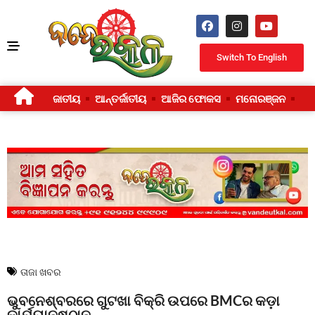
Switch To English
ଜାତୀୟ
ଆନ୍ତର୍ଜାତୀୟ
ଆଜିର ଫୋକସ
ମନୋରଞ୍ଜନ
ଜୀ
ତାଜା ଖବର
ଭୁବନେଶ୍ବରରେ ଗୁଟଖା ବିକ୍ରି ଉପରେ BMCର କଡ଼ା
କାର୍ଯ୍ୟାନୁଷ୍ଠାନ