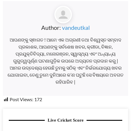
Author:
vandeutkal
ଆପଣଙ୍କୁ ସ୍ଵାଗତ ! ଆମେ ଏକ ଅଗ୍ରଣୀ ତଥା ବିଶ୍ୱସ୍ତ ସମ୍ବାଦ
ପ୍ରକାଶକ, ଆପଣଙ୍କୁ ସର୍ବଶେଷ ଖବର, କ୍ରୀଡା, ବିଜ୍ଞାନ,
ପ୍ରଯୁକ୍ତିବିଦ୍ୟା, ମନୋରଞ୍ଜନ, ସ୍ୱାସ୍ଥ୍ୟ ଏବଂ ଅନ୍ୟାନ୍ୟ
ଗୁରୁତ୍ୱପୂର୍ଣ୍ଣ ଘଟଣାଗୁଡ଼ିକ ଉପରେ ଅଦ୍ୟତନ ପ୍ରଦାନ କରୁ |
ଆମର ଉଦ୍ଦେଶ୍ୟ ହେଉଛି ତୁମକୁ ସଠିକ୍ ଏବଂ ନିର୍ଭରଯୋଗ୍ୟ ଖବର
ଯୋଗାଇବା, ତେଣୁ ତୁମେ ଦୁନିଆରେ କ’ଣ ଘଟୁଛି ସେ ବିଷୟରେ ଅବଗତ
ରହିପାରିବ |
Post Views:
172
Live Cricket Score