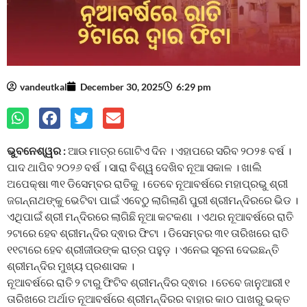
vandeutkal
December 30, 2025
6:29 pm
ଭୁବନେଶ୍ୱର :
ଆଉ ମାତ୍ର ଗୋଟିଏ ଦିନ । ଏହାପରେ ସରିବ ୨୦୨୫ ବର୍ଷ ।
ପାଦ ଥାପିବ ୨୦୨୬ ବର୍ଷ । ସାରା ବିଶ୍ୱ ଦେଖିବ ନୂଆ ସକାଳ । ଖାଲି
ଅପେକ୍ଷା ୩୧ ଡିସେମ୍ବର ରାତିକୁ । ତେବେ ନୂଆବର୍ଷରେ ମହାପ୍ରଭୁ ଶ୍ରୀ
ଜଗନ୍ନାଥଙ୍କୁ ଭେଟିବା ପାଇଁ ଏବେଠୁ ଲାଗିଲାଣି ପୁରୀ ଶ୍ରୀମନ୍ଦିରରେ ଭିଡ ।
ଏଥିପାଇଁ ଶ୍ରୀ ମନ୍ଦିରରେ ଲାଗିଛି ନୂଆ କଟକଣା । ଏଥର ନୂଆବର୍ଷରେ ରାତି
୨ଟାରେ ହେବ ଶ୍ରୀମନ୍ଦିର ଦ୍ଵାର ଫିଟା । ଡିସେମ୍ବର ୩୧ ତାରିଖରେ ରାତି
୧୧ଟାରେ ହେବ ଶ୍ରୀଜୀଉଙ୍କ ରାତ୍ର ପହୁଡ଼ । ଏନେଇ ସୂଚନା ଦେଇଛନ୍ତି
ଶ୍ରୀମନ୍ଦିର ମୁଖ୍ୟ ପ୍ରଶାସକ ।
ନୂଆବର୍ଷରେ ରାତି ୨ ଟାରୁ ଫିଟିବ ଶ୍ରୀମନ୍ଦିର ଦ୍ଵାର । ତେବେ ଜାନୁଆରୀ ୧
ତାରିଖରେ ଅର୍ଥାତ ନୂଆବର୍ଷରେ ଶ୍ରୀମନ୍ଦିରର ବାହାର କାଠ ପାଖରୁ ଭକ୍ତ