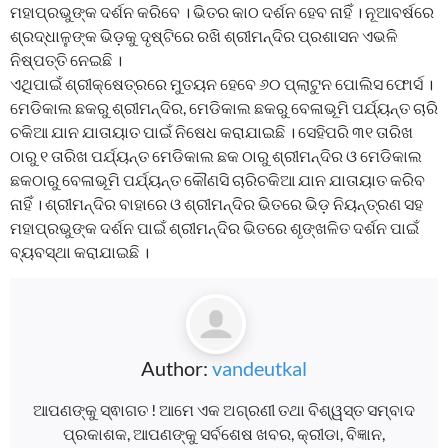
ମହାପ୍ରଭୁଙ୍କ ଦର୍ଶନ କରିବେ । ଭିତର କାଠ ଦର୍ଶନ ହେବ ନାହିଁ । ନୂଆବର୍ଷରେ
ଶ୍ରଦ୍ଧାଳୁଙ୍କ ଭିଡ଼କୁ ଦୃଷ୍ଟିରେ ରଖି ଶ୍ରୀମନ୍ଦିର ପ୍ରଶାସନ ଏଭଳି
ନିଷ୍ପତ୍ତି ନେଇଛି ।
ଏଥିପାଇଁ ଶ୍ରୀକ୍ଷେତ୍ରରେ ମୁତୟନ ହେବେ ୬୦ ପ୍ଲାଟୁନ ପୋଲିସ ଫୋର୍ସ ।
ମେଡିକାଲ ଛକରୁ ଶ୍ରୀମନ୍ଦିର, ମେଡିକାଲ ଛକରୁ ବେଳାଭୂମି ପର୍ଯ୍ୟନ୍ତ ଚାରି
ଚକିଆ ଯାନ ଯାତାୟାତ ପାଇଁ ନିଷେଧ କରାଯାଇଛି । ସେହିପରି ୩୧ ତାରିଖ
ଠାରୁ ୧ ତାରିଖ ପର୍ଯ୍ୟନ୍ତ ମେଡିକାଲ ଛକ ଠାରୁ ଶ୍ରୀମନ୍ଦିର ଓ ମେଡିକାଲ
ଛକଠାରୁ ବେଳାଭୂମି ପର୍ଯ୍ୟନ୍ତ କୌଣସି ଚାରିଚକିଆ ଯାନ ଯାତାୟାତ କରିବ
ନାହିଁ । ଶ୍ରୀମନ୍ଦିର ବାହାରେ ଓ ଶ୍ରୀମନ୍ଦିର ଭିତରେ ଭିଡ଼ ନିୟନ୍ତ୍ରଣ ସହ
ମହାପ୍ରଭୁଙ୍କ ଦର୍ଶନ ପାଇଁ ଶ୍ରୀମନ୍ଦିର ଭିତରେ ଶୃଙ୍ଖଳିତ ଦର୍ଶନ ପାଇଁ
ବ୍ୟବସ୍ଥା କରାଯାଇଛି ।
Author:
vandeutkal
ଆପଣଙ୍କୁ ସ୍ଵାଗତ ! ଆମେ ଏକ ଅଗ୍ରଣୀ ତଥା ବିଶ୍ୱସ୍ତ ସମ୍ବାଦ
ପ୍ରକାଶକ, ଆପଣଙ୍କୁ ସର୍ବଶେଷ ଖବର, କ୍ରୀଡା, ବିଜ୍ଞାନ,