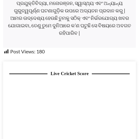
ପ୍ରଯୁକ୍ତିବିଦ୍ୟା, ମନୋରଞ୍ଜନ, ସ୍ୱାସ୍ଥ୍ୟ ଏବଂ ଅନ୍ୟାନ୍ୟ
ଗୁରୁତ୍ୱପୂର୍ଣ୍ଣ ଘଟଣାଗୁଡ଼ିକ ଉପରେ ଅଦ୍ୟତନ ପ୍ରଦାନ କରୁ |
ଆମର ଉଦ୍ଦେଶ୍ୟ ହେଉଛି ତୁମକୁ ସଠିକ୍ ଏବଂ ନିର୍ଭରଯୋଗ୍ୟ ଖବର
ଯୋଗାଇବା, ତେଣୁ ତୁମେ ଦୁନିଆରେ କ’ଣ ଘଟୁଛି ସେ ବିଷୟରେ ଅବଗତ
ରହିପାରିବ |
Post Views:
180
Live Cricket Score