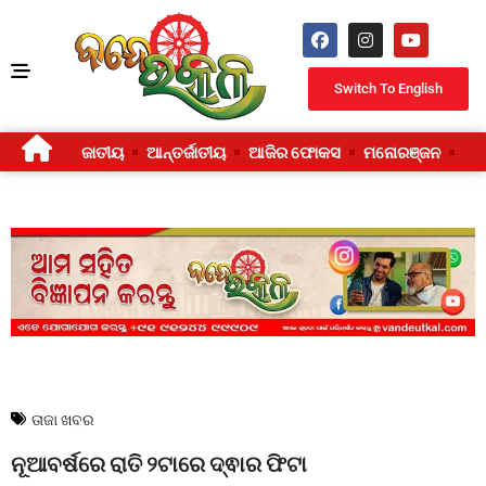
Switch To English
ଜାତୀୟ
ଆନ୍ତର୍ଜାତୀୟ
ଆଜିର ଫୋକସ
ମନୋରଞ୍ଜନ
ଜୀ
ତାଜା ଖବର
ନୂଆବର୍ଷରେ ରାତି ୨ଟାରେ ଦ୍ଵାର ଫିଟା