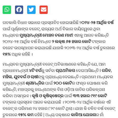
ଗତକାଲି ବିଧାନ ସଭାରେ ପ୍ରସ୍ତାବିତ ହୋଇସାରିଛି ୨
୦୨୪-୨୫ ଆର୍ଥିକ ବର୍ଷ
ପାଇଁ ପୂର୍ଣ୍ଣାଙ୍ଗ ବଜେଟ୍, ରାଜ୍ୟର ଅର୍ଥ ବିଭାଗ ଦାୟିତ୍ୱରେ ଥିବା
ମାନ୍ୟବର
ମୁଖ୍ୟମନ୍ତ୍ରୀ ମୋହନ ଚରଣ ମାଝୀ
ଏହାକୁ ଆଗତ କରିଛନ୍ତି
୨୦୨୪-୨୫ ଆର୍ଥିକ ବର୍ଷ ନିମନ୍ତେ
୨ ଲକ୍ଷ ୬୫ ହଜାର କୋଟି
ଟଙ୍କାର
ବଜେଟ ଉପସ୍ଥାପନ କରାଯାଇଛି ଯାହାକି ୨୦୨୩-୨୪ ଆର୍ଥିକ ବର୍ଷ ତୁଳନାରେ
୧୫%
ଅଧିକ ରହିଛି ।
ମାନ୍ୟବର ମୁଖ୍ୟମନ୍ତ୍ରୀ ବଜେଟ୍ ଅବିଭାଷଣରେ କହିଛନ୍ତି ଯେ, ଆମ
ପ୍ରଧାନମନ୍ତ୍ରୀ
୪ଟି ବର୍ଗ
କୁ ସର୍ବଦା
ପ୍ରାଥମିକତା
ଦେଇଆସିଛନ୍ତି I
ଗରିବ,
ମହିଳା, ଯୁବବର୍ଗ ଓ ଚାଷୀ
ଙ୍କୁ ପ୍ରାଧାନ୍ୟ ଦେଇଛନ୍ତି। ପ୍ରଥମେ ମାନ୍ୟବର
ମୁଖ୍ୟମନ୍ତ୍ରୀ
ଶ୍ରୀମନ୍ଦିର
ପାଇଁ
୨୦୦ କୋଟି
ର ଫଣ୍ଡ ଘୋଷଣା କରି
କହିଛନ୍ତି, ମହାପ୍ରଭୁ ଜଗନ୍ନାଥଙ୍କ ବିନା ଓଡ଼ିଆ ଜାତିର ପରିକଳ୍ପନା
କରିବା ଅସମ୍ଭବ।
କୃଷି ଓ କୃଷିକ୍ଷେତ୍ର
ପାଇଁ
୩୩ ହଜାର ୯୧୯ କୋଟି
ଟଙ୍କାର ପ୍ରସ୍ତାବ ଆଗତ କରାଯାଇଛି । ୨୦୨୩-୨୪ ଆର୍ଥିକ ବର୍ଷରେ ଏହି
ବଜେଟ୍ ର ପରିମାଣ ୨୪ ହଜାର ୮୨୯ କୋଟି ଥିଲା। ଯାହା କି ଚଳିତ ବର୍ଷ ବଜେଟ୍
ତୁଳନାରେ
୧୫% କମ
ରହିଛି | ଅନ୍ୟ ପକ୍ଷରେ
କାଳିଆ ଯୋଜନା
ର ନାଁ