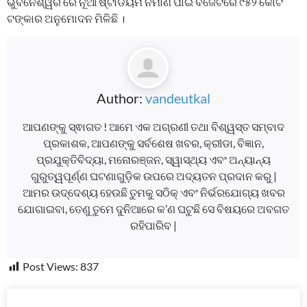
ଭୁବନେଶ୍ୱର ରେ ନୂଆ ଷ୍ଟାଡିୟମ ନିର୍ମାଣ ପାଇଁ ବଜେଟରେ ୯୫୨ କୋଟି
ଟଙ୍କାର ଅନୁମୋଦନ ମିଳିଛି ।
Author:
vandeutkal
ଆପଣଙ୍କୁ ସ୍ଵାଗତ ! ଆମେ ଏକ ଅଗ୍ରଣୀ ତଥା ବିଶ୍ୱସ୍ତ ସମ୍ବାଦ
ପ୍ରକାଶକ, ଆପଣଙ୍କୁ ସର୍ବଶେଷ ଖବର, କ୍ରୀଡା, ବିଜ୍ଞାନ,
ପ୍ରଯୁକ୍ତିବିଦ୍ୟା, ମନୋରଞ୍ଜନ, ସ୍ୱାସ୍ଥ୍ୟ ଏବଂ ଅନ୍ୟାନ୍ୟ
ଗୁରୁତ୍ୱପୂର୍ଣ୍ଣ ଘଟଣାଗୁଡ଼ିକ ଉପରେ ଅଦ୍ୟତନ ପ୍ରଦାନ କରୁ |
ଆମର ଉଦ୍ଦେଶ୍ୟ ହେଉଛି ତୁମକୁ ସଠିକ୍ ଏବଂ ନିର୍ଭରଯୋଗ୍ୟ ଖବର
ଯୋଗାଇବା, ତେଣୁ ତୁମେ ଦୁନିଆରେ କ’ଣ ଘଟୁଛି ସେ ବିଷୟରେ ଅବଗତ
ରହିପାରିବ |
Post Views:
837