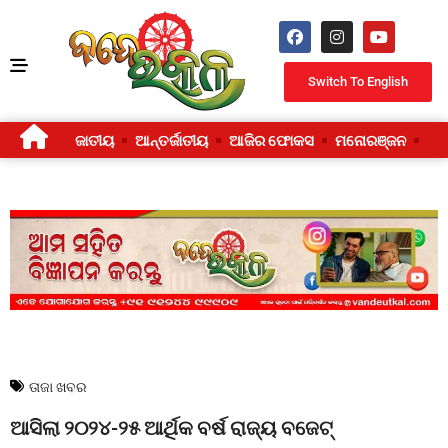
Switch To English
ଜାତୀୟ
ଆନ୍ତର୍ଜାତୀୟ
ଆଜିର ଫୋକସ
ମନୋରଞ୍ଜନ
ଜୀ
ତାଜା ଖବର
ଆସିଲା ୨୦୨୪-୨୫ ଆର୍ଥିକ ବର୍ଷ ରାଜ୍ୟ ବଜେଟ୍