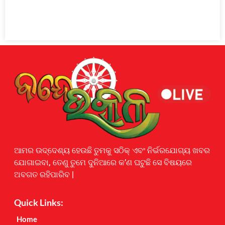
Earnyatra
ଆମର ଉଦ୍ଦେଶ୍ୟ ହେଉଛି ତୁମକୁ ସଠିକ୍ ଏବଂ ନିର୍ଭରଯୋଗ୍ୟ ଖବର
ଯୋଗାଇବା, ତେଣୁ ତୁମେ ଦୁନିଆରେ କ’ଣ ଘଟୁଛି ସେ ବିଷୟରେ
ଅବଗତ ରହିପାରିବ |
Quick Links:
Home