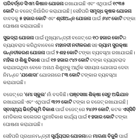
ପରିବର୍ତ୍ତେ
ସିଏମ କିଷାନ ଯୋଜନା
ରଖାଯାଇଛି ଏବଂ ଏଥିପାଇଁ
୧୯୩୫
କୋଟି
ର ବଜେଟ୍ ନିର୍ଧାରିତ କରାଯାଇଛି | ସେହିପରି
ସମୃଦ୍ଧ କୃଷକ ଯୋଜନା
ବାବଦକୁ
୫ ହଜାର କୋଟି
ଏବଂ
ଶ୍ରୀଅନ୍ନ ଯୋଜନା
ପାଇଁ
୬୪୯ କୋଟି
ଟଙ୍କା
ଘୋଷଣା କରାଯାଇଛି।
ସୁଭଦ୍ରା ଯୋଜନା
ପାଇଁ ମୁଖ୍ୟମନ୍ତ୍ରୀ ବଜେଟ୍ ରେ
୧୦ ହଜାର କୋଟି
ର
ବ୍ୟୟବରାଦ କରିଥିବାବେଳେ
ମହାନଦୀ ନବୀକରଣ
ସହ
ଡ୍ୟାମ ସୁରକ୍ଷା
ଉନ୍ନତୀକରଣ ଯୋଜନା
ପାଇଁ
୨ ଶହ କୋଟି
ଟଙ୍କା ବ୍ୟବସ୍ଥା ରଖାଯାଇଛି।
ମହିଳା ଓ ଶିଶୁ ବିକାଶ
ପାଇଁ
୧୭ ହଜାର ୯୪୨ କୋଟି
ଟଙ୍କା ବ୍ୟୟବରାଦ
କରାଯାଇଥିବା ବେଳେ ଅନାଥ ଶିଶୁଙ୍କୁ ଆର୍ଥିକ ସହାୟତା ଯୋଗାଇ ଦେବା
ନିମନ୍ତେ
‘ଯଶୋଦା’
ଯୋଜନାରେ
୮୩ କୋଟି
ଟଙ୍କାର ବ୍ୟବସ୍ଥା
କରାଯାଇଛି।
ବଜେଟ୍ ରେ
‘ମୋ ସ୍କୁଲ’
ନାଁ ବଦଳିଛି।
ପଞ୍ଚସଖା ଶିକ୍ଷା ସେତୁ ଅଭିଯାନ
ରଖାଯାଇଛି ଏବଂ ଏଥିପାଇଁ
୩୨୨ କୋଟି
ଟଙ୍କା ର ବଜେଟ୍ ରଖାଯାଇଛି |
ସ୍ବାସ୍ଥ୍ୟ ଭିତ୍ତିଭୂମି ବିକାଶ
ପାଇଁ ବଜେଟ୍ ରେ
୨୪୬୨ କୋଟି
, କଟକ
ଏସ୍‌ସିବି
ମେଡିକାଲ କଲେଜର ପୁନଃବିକାଶ କାର୍ଯ୍ୟ ପାଇଁ
୧ ହଜାର କୋଟି
ଟଙ୍କା
ଘୋଷଣା କରାଯାଇଛି।
ସେହିପରି ପ୍ରଧାନମନ୍ତ୍ରୀ
ସୂର୍ଯ୍ୟଘର ଯୋଜନା
ରେ
ମାଗଣା ବିଜୁଳି
ପାଇଁ