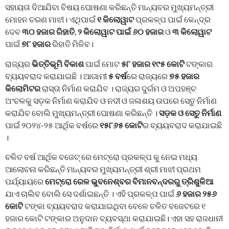
ସହାୟତା ଦିଆଯିବା ବିଷୟ ଘୋଷଣା କରିଛନ୍ତି ମାନ୍ୟବର ମୁଖ୍ୟମନ୍ତ୍ରୀ
ମୋହନ ଚରଣ ମାଝୀ। ଏଥିପାଇଁ
୧ କିଲୋୱାଟ
ପ୍ରକଳ୍ପ ପାଇଁ କେନ୍ଦ୍ର
ଦେବ
୩୦ ହଜାର ରିହାତି
,
୨ କିଲୋୱାଟ ପାଇଁ ୬୦ ହଜାର
ଓ
୩ କିଲୋୱାଟ
ପାଇଁ
୭୮ ହଜାର
ରିହାତି ମିଳିବ।
ରାଜ୍ୟର
ଭିତ୍ତିଭୂମି ବିକାଶ
ପାଇଁ ମୋଟ
୫୮ ହଜାର ୧୯୫ କୋଟି
ଟଙ୍କାର
ବ୍ୟୟବରାଦ କରାଯାଇଛି । ଆଗାମୀ
୫ ବର୍ଷ
ରେ ରାଜ୍ୟରେ
୭୫ ହଜାର
କିଲୋମିଟର
ରାସ୍ତା ନିର୍ମାଣ କରାଯିବ । ରାଜ୍ୟର ଦୁର୍ଗମ ଓ ଅପହଞ୍ଚ
ଅଂଚଳକୁ ସଡ଼କ ନିର୍ମାଣ କରାଯିବ ଓ ନଦୀ ଓ ଜଳାଶୟ ଉପରେ ସେତୁ ନିର୍ମାଣ
କରାଯିବ ବୋଲି ମୁଖ୍ୟମନ୍ତ୍ରୀ ଘୋଷଣା କରିଛନ୍ତି ।
ସଡ଼କ ଓ ସେତୁ ନିର୍ମାଣ
ପାଇଁ ୨୦୨୪-୨୫ ଆର୍ଥିକ ବର୍ଷରେ
୧୫୮୬୫ କୋଟି
ର ବ୍ୟୟବରାଦ କରାଯାଇଛି
।
ଚଳିତ ବର୍ଷ ଆର୍ଥିକ ବଜେଟ୍ ରେ ମେଟ୍ରୋ ପ୍ରକଳ୍ପ କୁ ନେଇ ମଧ୍ୟ
ଆଲୋଚନା କରିଛନ୍ତି ମାନ୍ୟବର ମୁଖ୍ୟମନ୍ତ୍ରୀ ଶ୍ରୀ ମାଝୀ ପ୍ରଥମ
ପର୍ଯ୍ୟାୟରେ
ମେଟ୍ରୋ ରେଳ ଭୁବନେଶ୍ବର ବିମାନବନ୍ଦରରୁ ତ୍ରିଶୁଳିଆ
ଯାଏ ଚାଲିବ ବୋଲି ସେ ଦର୍ଶାଇଛନ୍ତି । ଏହି ପ୍ରକଳ୍ପ ପାଇଁ
୬ ହଜାର ୨୫୬
କୋଟି
ଟଙ୍କା ବ୍ୟୟବରାଦ କରାଯାଇଥିବା ବେଳେ ଚଳିତ ବଜେଟରେ ୧
ହଜାର କୋଟି ଟଙ୍କାର ଅନୁଦାନ ବ୍ୟବସ୍ଥା କରାଯାଇଛି। ଏହା ସହ ରାଜଧାନୀ