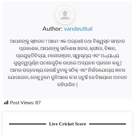
Author:
vandeutkal
ଆପଣଙ୍କୁ ସ୍ଵାଗତ ! ଆମେ ଏକ ଅଗ୍ରଣୀ ତଥା ବିଶ୍ୱସ୍ତ ସମ୍ବାଦ
ପ୍ରକାଶକ, ଆପଣଙ୍କୁ ସର୍ବଶେଷ ଖବର, କ୍ରୀଡା, ବିଜ୍ଞାନ,
ପ୍ରଯୁକ୍ତିବିଦ୍ୟା, ମନୋରଞ୍ଜନ, ସ୍ୱାସ୍ଥ୍ୟ ଏବଂ ଅନ୍ୟାନ୍ୟ
ଗୁରୁତ୍ୱପୂର୍ଣ୍ଣ ଘଟଣାଗୁଡ଼ିକ ଉପରେ ଅଦ୍ୟତନ ପ୍ରଦାନ କରୁ |
ଆମର ଉଦ୍ଦେଶ୍ୟ ହେଉଛି ତୁମକୁ ସଠିକ୍ ଏବଂ ନିର୍ଭରଯୋଗ୍ୟ ଖବର
ଯୋଗାଇବା, ତେଣୁ ତୁମେ ଦୁନିଆରେ କ’ଣ ଘଟୁଛି ସେ ବିଷୟରେ ଅବଗତ
ରହିପାରିବ |
Post Views:
87
Live Cricket Score