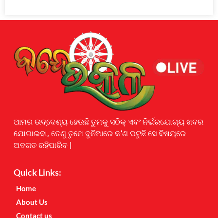
Earnyatra
ଆମର ଉଦ୍ଦେଶ୍ୟ ହେଉଛି ତୁମକୁ ସଠିକ୍ ଏବଂ ନିର୍ଭରଯୋଗ୍ୟ ଖବର
ଯୋଗାଇବା, ତେଣୁ ତୁମେ ଦୁନିଆରେ କ’ଣ ଘଟୁଛି ସେ ବିଷୟରେ
ଅବଗତ ରହିପାରିବ |
Quick Links:
Home
About Us
Contact us