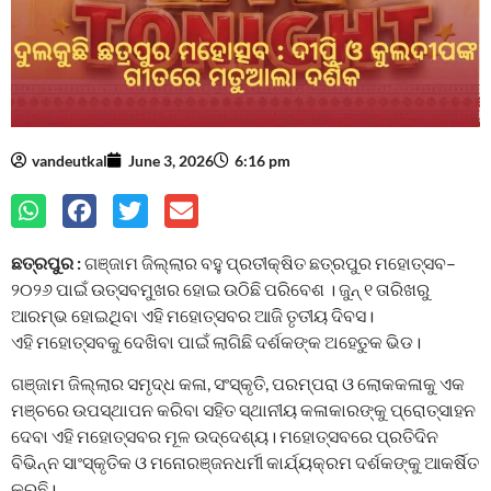
vandeutkal
June 3, 2026
6:16 pm
ଛତ୍ରପୁର :
ଗଞ୍ଜାମ ଜିଲ୍ଲାର ବହୁ ପ୍ରତୀକ୍ଷିତ ଛତ୍ରପୁର ମହୋତ୍ସବ–
୨୦୨୬ ପାଇଁ ଉତ୍ସବମୁଖର ହୋଇ ଉଠିଛି ପରିବେଶ । ଜୁନ୍ ୧ ତାରିଖରୁ
ଆରମ୍ଭ ହୋଇଥିବା ଏହି ମହୋତ୍ସବର ଆଜି ତୃତୀୟ ଦିବସ।
ଏହି ମହୋତ୍ସବକୁ ଦେଖିବା ପାଇଁ ଲାଗିଛି ଦର୍ଶକଙ୍କ ଅହେତୁକ ଭିଡ।
ଗଞ୍ଜାମ ଜିଲ୍ଲାର ସମୃଦ୍ଧ କଳା, ସଂସ୍କୃତି, ପରମ୍ପରା ଓ ଲୋକକଳାକୁ ଏକ
ମଞ୍ଚରେ ଉପସ୍ଥାପନ କରିବା ସହିତ ସ୍ଥାନୀୟ କଳାକାରଙ୍କୁ ପ୍ରୋତ୍ସାହନ
ଦେବା ଏହି ମହୋତ୍ସବର ମୂଳ ଉଦ୍ଦେଶ୍ୟ। ମହୋତ୍ସବରେ ପ୍ରତିଦିନ
ବିଭିନ୍ନ ସାଂସ୍କୃତିକ ଓ ମନୋରଞ୍ଜନଧର୍ମୀ କାର୍ଯ୍ୟକ୍ରମ ଦର୍ଶକଙ୍କୁ ଆକର୍ଷିତ
କରୁଛି।