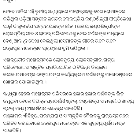
ତେବେ ଆଜିର ଏହି ତୃତୀୟ ସନ୍ଧ୍ୟାରେ ମହୋତ୍ସବକୁ ବେଶ ରୋମାଞ୍ଚକ
କରିଥିଲା ଓଡ଼ିଆ ସଙ୍ଗୀତ ଜଗତର ଲୋକପ୍ରିୟ କଣ୍ଠଶିଳ୍ପୀ ଦୀପ୍ତିରେଖା
ପାଢ଼ୀ ଓ କୁଲଦୀପ ପଟ୍ଟନାୟକଙ୍କ ଗୀତ । ଉଭୟ କଣ୍ଠଶିଳ୍ପୀଙ୍କ
ଲୋକପ୍ରିୟ ଗୀତ ଓ ଲାଇଭ୍ ପରିବେଷଣକୁ ନେଇ ଦର୍ଶକଙ୍କ ମଧ୍ୟରେ
ବେଶ୍ ଆନନ୍ଦ ଦେଖା ଦେଇଥିଲା।ସେମାନଙ୍କ ଗୀତର ତାଳେ ତାଳେ
ଛତ୍ରପୁର ମହୋତ୍ସବ ପ୍ରାଙ୍ଗଣ ଝୁମି ଉଠିଥିଲା ।
ଏହାବ୍ୟତୀତ ମହୋତ୍ସବରେ ଲୋକନୃତ୍ୟ, ଲୋକସଙ୍ଗୀତ, ନାଟ୍ୟ
ପରିବେଷଣ, ସାଂସ୍କୃତିକ ପ୍ରତିଯୋଗିତା ଓ ବିଭିନ୍ନ ଜିଲ୍ଲାର
କଳାକାରମାନଙ୍କ ରଙ୍ଗାରଙ୍ଗ କାର୍ଯ୍ୟକ୍ରମ ଦର୍ଶକଙ୍କୁ ମନୋରଞ୍ଜନର
ଖୋରାକ ଯୋଗାଇଥିଲା ।
ସନ୍ଧ୍ୟା ହେଲେ ମହୋତ୍ସବ ପରିସରରେ ହଜାର ହଜାର ଦର୍ଶକଙ୍କ ଭିଡ଼
ଜମୁଥିବା ବେଳେ ବିଭିନ୍ନ ପ୍ରଦର୍ଶନୀ ଷ୍ଟଲ୍, ହସ୍ତଶିଳ୍ପ ସାମଗ୍ରୀ ଓ ଖାଦ୍ୟ
ଷ୍ଟଲ୍ ମଧ୍ୟ ଆକର୍ଷଣର କେନ୍ଦ୍ର ପାଲଟିଛି।
ଗଞ୍ଜାମର ଐତିହ୍ୟ, ପରମ୍ପରା ଓ ସାଂସ୍କୃତିକ ବୈଭବକୁ ରାଜ୍ୟସ୍ତରରେ
ପରିଚିତ କରାଇବାରେ ଛତ୍ରପୁର ମହୋତ୍ସବ ଏକ ଗୁରୁତ୍ୱପୂର୍ଣ୍ଣ ମଞ୍ଚ
ପାଲଟିଛି।