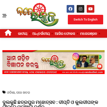
Switch To English
ଜାତୀୟ
ଆନ୍ତର୍ଜାତୀୟ
ଆଜିର ଫୋକସ
ମନୋରଞ୍ଜନ
ଜୀ
ଓଡିଶା
,
ତାଜା ଖବର
ଦୁଲକୁଛି ଛତ୍ରପୁର ମହୋତ୍ସବ : ଦୀପ୍ତି ଓ କୁଲଦୀପଙ୍କ
ଗୀତରେ ମତୁଆଲା ଦର୍ଶକ