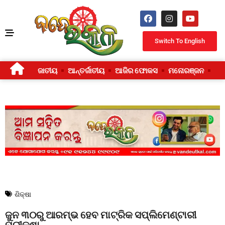
Switch To English
ଜାତୀୟ
ଆନ୍ତର୍ଜାତୀୟ
ଆଜିର ଫୋକସ
ମନୋରଞ୍ଜନ
ଜୀ
ଶିକ୍ଷା
ଜୁନ ୩୦ରୁ ଆରମ୍ଭ ହେବ ମାଟ୍ରିକ ସପ୍ଲିମେଣ୍ଟାରୀ
ପରୀକ୍ଷା