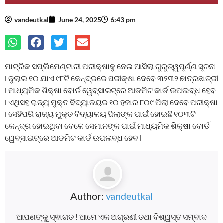
vandeutkal
June 24, 2025
6:43 pm
ମାଟ୍ରିକ ସପ୍ଲିମେଣ୍ଟାରୀ ପରୀକ୍ଷାକୁ ନେଇ ଆସିଲା ଗୁରୁତ୍ୱପୂର୍ଣ୍ଣ ସୂଚନା
l ଜୁଲାଇ ୧୦ ଯାଏ ୯୮ଟି କେନ୍ଦ୍ରରେ ପରୀକ୍ଷା ଦେବେ ୩୨୩୨ ଛାତ୍ରଛାତ୍ରୀ
l ମାଧ୍ୟମିକ ଶିକ୍ଷା ବୋର୍ଡ ୱେବ୍‌ସାଇଟ୍‌ରେ ଆଡମିଟ କାର୍ଡ ଉପଲବ୍ଧ ହେବ
l ଏଥିସହ ରାଜ୍ୟ ମୁକ୍ତ ବିଦ୍ୟାଳୟର ୧୦ ହଜାର ୮୦୯ ପିଲା ଦେବେ ପରୀକ୍ଷା
l ସେହିପରି ରାଜ୍ୟ ମୁକ୍ତ ବିଦ୍ୟାଳୟ ପିଲାଙ୍କ ପାଇଁ ହୋଇଛି ୧୦୩ଟି
କେନ୍ଦ୍ର ହୋଇଥିବା ବେଳେ ସେମାନଙ୍କ ପାଇଁ ମାଧ୍ୟମିକ ଶିକ୍ଷା ବୋର୍ଡ
ୱେବ୍‌ସାଇଟ୍‌ରେ ଆଡମିଟ କାର୍ଡ ଉପଲବ୍ଧ ହେବ l
Author:
vandeutkal
ଆପଣଙ୍କୁ ସ୍ଵାଗତ ! ଆମେ ଏକ ଅଗ୍ରଣୀ ତଥା ବିଶ୍ୱସ୍ତ ସମ୍ବାଦ