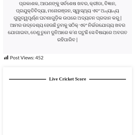
ପ୍ରକାଶକ, ଆପଣଙ୍କୁ ସର୍ବଶେଷ ଖବର, କ୍ରୀଡା, ବିଜ୍ଞାନ,
ପ୍ରଯୁକ୍ତିବିଦ୍ୟା, ମନୋରଞ୍ଜନ, ସ୍ୱାସ୍ଥ୍ୟ ଏବଂ ଅନ୍ୟାନ୍ୟ
ଗୁରୁତ୍ୱପୂର୍ଣ୍ଣ ଘଟଣାଗୁଡ଼ିକ ଉପରେ ଅଦ୍ୟତନ ପ୍ରଦାନ କରୁ |
ଆମର ଉଦ୍ଦେଶ୍ୟ ହେଉଛି ତୁମକୁ ସଠିକ୍ ଏବଂ ନିର୍ଭରଯୋଗ୍ୟ ଖବର
ଯୋଗାଇବା, ତେଣୁ ତୁମେ ଦୁନିଆରେ କ’ଣ ଘଟୁଛି ସେ ବିଷୟରେ ଅବଗତ
ରହିପାରିବ |
Post Views:
452
Live Cricket Score