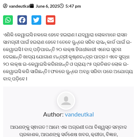
vandeutkal
June 6, 2025
5:47 pm
ଏଣିକି କେୱାଇସି ନକଲେ ହେବେ ହଇରାଣ l ଯଦ୍ୱାରା ଲୋକମାନେ ରାସନ
ସାମଗ୍ରୀ ପାଇଁ ହଇରାଣ ହେବେ l ତେବେ ଜୁନ୍‌ରେ ସରିବ ରାସନ୍‌ କାର୍ଡ ପାଇଁ ଇ-
କେୱାଇସି l ବାଦ୍‌ ପଡ଼ିପାରନ୍ତି ୨୦ ଲକ୍ଷ ହିତାଧୀକାରୀ ଏନେଇ ସୂଚନା
ଦେଇଛନ୍ତି ଖାଦ୍ୟ ଯୋଗାଣ ମନ୍ତ୍ରୀ କୃଷ୍ଣଚନ୍ଦ୍ର ପାତ୍ର l ଏବେ ସୁଦ୍ଧା
୨୦ ଲକ୍ଷ ଇ-କେୱାଇସି କରିନାହାନ୍ତି ଓ ପ୍ରାୟ ୯୫ ପ୍ରତିଶତ ଲୋକ ଇ-
କେୱାଇସି କରି ସାରିଛନ୍ତି l ଫଳରେ ଜୁନ୍‌ରେ ଅବଧି ସରିବା ପରେ ଅଯୋଗ୍ୟ
ବାଦ୍ ପଡି଼ବେ l
Author:
vandeutkal
ଆପଣଙ୍କୁ ସ୍ଵାଗତ ! ଆମେ ଏକ ଅଗ୍ରଣୀ ତଥା ବିଶ୍ୱସ୍ତ ସମ୍ବାଦ
ପ୍ରକାଶକ, ଆପଣଙ୍କୁ ସର୍ବଶେଷ ଖବର, କ୍ରୀଡା, ବିଜ୍ଞାନ,