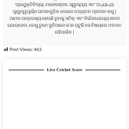
ପ୍ରଯୁକ୍ତିବିଦ୍ୟା, ମନୋରଞ୍ଜନ, ସ୍ୱାସ୍ଥ୍ୟ ଏବଂ ଅନ୍ୟାନ୍ୟ
ଗୁରୁତ୍ୱପୂର୍ଣ୍ଣ ଘଟଣାଗୁଡ଼ିକ ଉପରେ ଅଦ୍ୟତନ ପ୍ରଦାନ କରୁ |
ଆମର ଉଦ୍ଦେଶ୍ୟ ହେଉଛି ତୁମକୁ ସଠିକ୍ ଏବଂ ନିର୍ଭରଯୋଗ୍ୟ ଖବର
ଯୋଗାଇବା, ତେଣୁ ତୁମେ ଦୁନିଆରେ କ’ଣ ଘଟୁଛି ସେ ବିଷୟରେ ଅବଗତ
ରହିପାରିବ |
Post Views:
463
Live Cricket Score