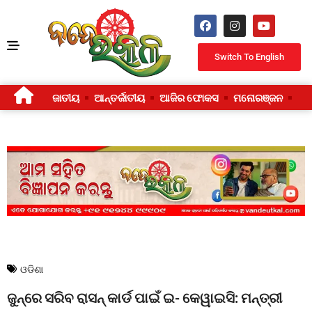
Switch To English
ଜାତୀୟ
ଆନ୍ତର୍ଜାତୀୟ
ଆଜିର ଫୋକସ
ମନୋରଞ୍ଜନ
ଜୀ
ଓଡିଶା
ଜୁନ୍‌ରେ ସରିବ ରାସନ୍‌ କାର୍ଡ ପାଇଁ ଇ- କେୱାଇସି: ମନ୍ତ୍ରୀ