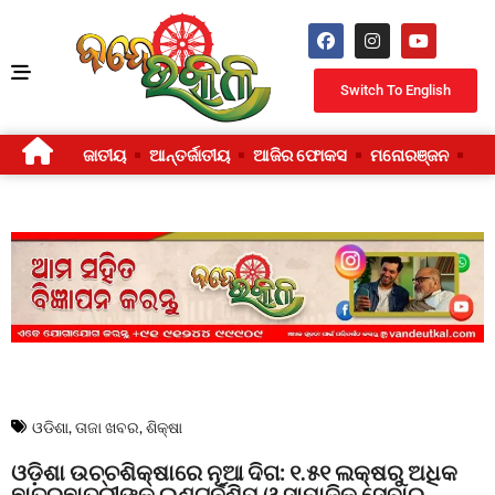
Switch To English
ଜାତୀୟ
ଆନ୍ତର୍ଜାତୀୟ
ଆଜିର ଫୋକସ
ମନୋରଞ୍ଜନ
ଜୀ
ଓଡିଶା
,
ତାଜା ଖବର
,
ଶିକ୍ଷା
ଓଡ଼ିଶା ଉଚ୍ଚଶିକ୍ଷାରେ ନୂଆ ଦିଗ: ୧.୫୧ ଲକ୍ଷରୁ ଅଧିକ
ଛାତ୍ରଛାତ୍ରୀଙ୍କୁ ଇଣ୍ଟର୍ନଶିପ୍ ଓ ସାମାଜିକ ସେବାର