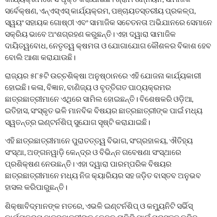
ସର୍ବେକ୍ଷଣ, ଏନ୍‌ଏସ୍‌ଏସ୍ କାର୍ଯ୍ୟକ୍ରମ, ପଞ୍ଚାୟତସ୍ତରୀୟ ପ୍ରକଳ୍ପ,
ସ୍ୱୟଂ ସହାୟକ ଗୋଷ୍ଠୀ ଏବଂ ସାମାଜିକ ସଚେତନତା ଅଭିଯାନରେ ସେମାନେ
ସକ୍ରିୟ ଭାବେ ଅଂଶଗ୍ରହଣ କରୁଛନ୍ତି। ଏହା ଦ୍ୱାରା ସାମାଜିକ
ଦାୟିତ୍ୱବୋଧ, ନେତୃତ୍ୱ କ୍ଷମତା ଓ ଯୋଗାଯୋଗ କୌଶଳର ବିକାଶ ହେବ
ବୋଲି ଆଶା କରାଯାଉଛି।
ରାଜ୍ୟର ୫୮୫ଟି ଉଚ୍ଚଶିକ୍ଷା ଅନୁଷ୍ଠାନରେ ଏହି ଯୋଜନା କାର୍ଯ୍ୟକାରୀ
ହୋଇଛି। କଳା, ବିଜ୍ଞାନ, ବାଣିଜ୍ୟ ଓ ବୃତ୍ତିଗତ ପାଠ୍ୟକ୍ରମର
ଛାତ୍ରଛାତ୍ରୀମାନେ ଏଥିରେ ସାମିଲ ହୋଇଛନ୍ତି। ବିଶେଷକରି ଓଡ଼ିଆ,
ଇତିହାସ, ସଂସ୍କୃତ ଭଳି ମାନବିକ ବିଷୟର ଛାତ୍ରଛାତ୍ରୀଙ୍କ ପାଇଁ ମଧ୍ୟ
ସ୍ୱତନ୍ତ୍ର ଇଣ୍ଟର୍ନଶିପ୍ ସୁଯୋଗ ସୃଷ୍ଟି କରାଯାଇଛି।
ଏହି ଛାତ୍ରଛାତ୍ରୀମାନେ ପୁରାତତ୍ତ୍ୱ ବିଭାଗ, ସଂଗ୍ରହାଳୟ, ଐତିହ୍ୟ
ସଂସ୍ଥା, ଅଙ୍ଗନୱାଡ଼ି କେନ୍ଦ୍ର ଓ ବିଭିନ୍ନ ଗବେଷଣା ସଂସ୍ଥାରେ
ପ୍ରଶିକ୍ଷଣ ନେଉଛନ୍ତି। ଏହା ଦ୍ୱାରା ପାରମ୍ପରିକ ବିଷୟର
ଛାତ୍ରଛାତ୍ରୀମାନେ ମଧ୍ୟ ନିଜ କ୍ୟାରିୟର ସହ ଜଡ଼ିତ ବାସ୍ତବ ଅନୁଭବ
ହାସଲ କରିପାରୁଛନ୍ତି।
ଶିକ୍ଷାବିଦ୍‌ମାନଙ୍କ ମତରେ, ଏଭଳି ଇଣ୍ଟର୍ନଶିପ୍ ଓ କମ୍ୟୁନିଟି ସର୍ଭିସ୍