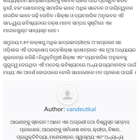
କାର୍ଯ୍ୟକ୍ରମ ଛାତ୍ରଛାତ୍ରୀଙ୍କୁ କେବଳ ଚାକିରି ପାଇଁ ପ୍ରସ୍ତୁତ କରିବ
ନୁହେଁ, ବରଂ ସେମାନଙ୍କୁ ସାମାଜିକ ଭାବେ ଅଧିକ ସଚେତନ ଓ ଦାୟିତ୍ୱବାନ
ନାଗରିକ ଭାବେ ଗଢ଼ି ତୋଳିବ। ଶିକ୍ଷା ଓ ବ୍ୟବହାରିକ ଅନୁଭବର ଏହି
ସମନ୍ୱୟ ଭବିଷ୍ୟତରେ ଦକ୍ଷ ମାନବ ସମ୍ପଦ ସୃଷ୍ଟିରେ ଏକ
ମାଇଲଖୁଣ୍ଟ ସାବ୍ୟସ୍ତ ହେବ।
ସମୁଦାୟ ୧.୫୧ ଲକ୍ଷରୁ ଅଧିକ ଛାତ୍ରଛାତ୍ରୀଙ୍କ ଅଂଶଗ୍ରହଣ ସହ
ଓଡ଼ିଶାର ଏହି ପଦକ୍ଷେପ ଉଚ୍ଚଶିକ୍ଷା କ୍ଷେତ୍ରରେ ଏକ ନୂଆ ଅଧ୍ୟାୟର
ଶୁଭାରମ୍ଭ କରିଛି। ନିଯୁକ୍ତିମୁଖୀ ଶିକ୍ଷା ଏବଂ ବ୍ୟବହାରିକ ଅନୁଭବକୁ
ଗୁରୁତ୍ୱ ଦେଉଥିବା ଏହି ମଡେଲ୍ ଭବିଷ୍ୟତରେ ଅନ୍ୟ ରାଜ୍ୟମାନଙ୍କ ପାଇଁ
ମଧ୍ୟ ଏକ ଆଦର୍ଶ ହୋଇପାରେ ବୋଲି ସାଧାରଣରେ ମତ ପ୍ରକାଶ ପାଇଛି ।
Author:
vandeutkal
ଆପଣଙ୍କୁ ସ୍ଵାଗତ ! ଆମେ ଏକ ଅଗ୍ରଣୀ ତଥା ବିଶ୍ୱସ୍ତ ସମ୍ବାଦ
ପ୍ରକାଶକ, ଆପଣଙ୍କୁ ସର୍ବଶେଷ ଖବର, କ୍ରୀଡା, ବିଜ୍ଞାନ,
ପ୍ରଯୁକ୍ତିବିଦ୍ୟା, ମନୋରଞ୍ଜନ, ସ୍ୱାସ୍ଥ୍ୟ ଏବଂ ଅନ୍ୟାନ୍ୟ