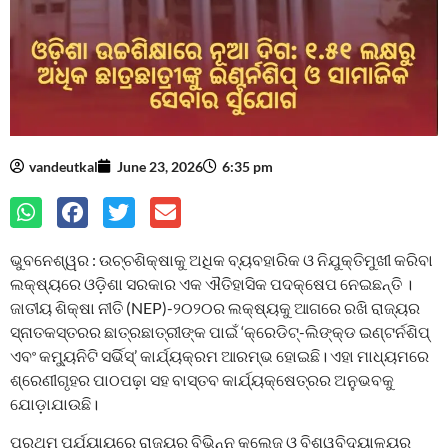
vandeutkal
June 23, 2026
6:35 pm
ଭୁବନେଶ୍ୱର : ଉଚ୍ଚଶିକ୍ଷାକୁ ଅଧିକ ବ୍ୟବହାରିକ ଓ ନିଯୁକ୍ତିମୁଖୀ କରିବା
ଲକ୍ଷ୍ୟରେ ଓଡ଼ିଶା ସରକାର ଏକ ଐତିହାସିକ ପଦକ୍ଷେପ ନେଇଛନ୍ତି ।
ଜାତୀୟ ଶିକ୍ଷା ନୀତି (NEP)-୨୦୨୦ର ଲକ୍ଷ୍ୟକୁ ଆଗରେ ରଖି ରାଜ୍ୟର
ସ୍ନାତକସ୍ତରର ଛାତ୍ରଛାତ୍ରୀଙ୍କ ପାଇଁ ‘କ୍ରେଡିଟ୍-ଲିଙ୍କ୍ଡ ଇଣ୍ଟର୍ନଶିପ୍
ଏବଂ କମ୍ୟୁନିଟି ସର୍ଭିସ୍’ କାର୍ଯ୍ୟକ୍ରମ ଆରମ୍ଭ ହୋଇଛି। ଏହା ମାଧ୍ୟମରେ
ଶ୍ରେଣୀଗୃହର ପାଠପଢ଼ା ସହ ବାସ୍ତବ କାର୍ଯ୍ୟକ୍ଷେତ୍ରର ଅନୁଭବକୁ
ଯୋଡ଼ାଯାଉଛି।
ପ୍ରଥମ ପର୍ଯ୍ୟାୟରେ ରାଜ୍ୟର ବିଭିନ୍ନ କଲେଜ ଓ ବିଶ୍ୱବିଦ୍ୟାଳୟର