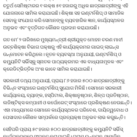
ଚତୁର୍ଥ ସେମିଷ୍ଟାରର ୧ ଲକ୍ଷ ୫୧ ହଜାରରୁ ଅଧିକ ଛାତ୍ରଛାତ୍ରୀଙ୍କୁ ଏହି
ଯୋଜନାରେ ସାମିଲ କରାଯାଇଛି। ଶିକ୍ଷା ସହ ଇଣ୍ଟର୍ନଶିପ୍ ଓ ସାମାଜିକ
ସେବାକୁ ସଂଯୋଗ କରି ସେମାନଙ୍କୁ ବ୍ୟବହାରିକ ଜ୍ଞାନ, କାର୍ଯ୍ୟସ୍ଥଳର
ଅନୁଭବ ଏବଂ ବୃତ୍ତିଗତ କୌଶଳ ପ୍ରଦାନ କରାଯାଉଛି।
ଗତ ମେ’ ୨ ତାରିଖରେ ମୁଖ୍ୟମନ୍ତ୍ରୀ ଶ୍ରୀଯୁକ୍ତ ମୋହନ ଚରଣ ମାଝୀ
ଉଚ୍ଚଶିକ୍ଷା ବିଭାଗ ପକ୍ଷରୁ ଏହି କାର୍ଯ୍ୟକ୍ରମର ଗାଇଡ୍‌ ଲାଇନ୍ସ
ଉନ୍ମୋଚନ କରିଥିଲେ। ନୂତନ ବ୍ୟବସ୍ଥା ଅନୁଯାୟୀ, ଇଣ୍ଟର୍ନଶିପ୍ ଓ
କମ୍ୟୁନିଟି ସର୍ଭିସ୍‌କୁ ସ୍ନାତକ ପାଠ୍ୟକ୍ରମର ଏକ ବାଧ୍ୟତାମୂଳକ ଏବଂ
କ୍ରେଡିଟ୍‌ଭିତ୍ତିକ ଅଂଶ ଭାବେ ସାମିଲ କରାଯାଇଛି।
ସରକାରୀ ତଥ୍ୟ ଅନୁଯାୟୀ, ପ୍ରାୟ ୮୬ ହଜାର ୫୦୦ ଛାତ୍ରଛାତ୍ରୀଙ୍କୁ
ବିଭିନ୍ନ ସଂସ୍ଥାରେ ଇଣ୍ଟର୍ନଶିପ୍ ସୁଯୋଗ ମିଳିଛି। ସେମାନେ ସରକାରୀ
କାର୍ଯ୍ୟାଳୟ, ବ୍ୟାଙ୍କ, ହସ୍ପିଟାଲ, ଶିକ୍ଷାନୁଷ୍ଠାନ, ଶିଳ୍ପ ପ୍ରତିଷ୍ଠାନ,
ଲଜିଷ୍ଟିକ୍ସ କମ୍ପାନୀ ଓ କର୍ପୋରେଟ୍ ସଂସ୍ଥାରେ ପ୍ରଶିକ୍ଷଣ ନେଉଛନ୍ତି।
ଏହା ମାଧ୍ୟମରେ ସେମାନେ କାର୍ଯ୍ୟସ୍ଥଳର ପରିବେଶ, ଦାୟିତ୍ୱବୋଧ ଓ
ପେସାଦାର କୌଶଳ ସମ୍ପର୍କରେ ପ୍ରତ୍ୟକ୍ଷ ଅନୁଭବ ଲାଭ କରୁଛନ୍ତି।
ସେହିପରି ପ୍ରାୟ ୫୯ ହଜାର ୫୦୦ ଛାତ୍ରଛାତ୍ରୀଙ୍କୁ କମ୍ୟୁନିଟି ସର୍ଭିସ୍
କାର୍ଯ୍ୟକ୍ରମରେ ସଂପୃକ୍ତ କରାଯାଇଛି। ଗ୍ରାମ ଉନ୍ନୟନ, ସାମାଜିକ