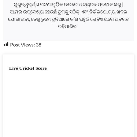
ଗୁରୁତ୍ୱପୂର୍ଣ୍ଣ ଘଟଣାଗୁଡ଼ିକ ଉପରେ ଅଦ୍ୟତନ ପ୍ରଦାନ କରୁ |
ଆମର ଉଦ୍ଦେଶ୍ୟ ହେଉଛି ତୁମକୁ ସଠିକ୍ ଏବଂ ନିର୍ଭରଯୋଗ୍ୟ ଖବର
ଯୋଗାଇବା, ତେଣୁ ତୁମେ ଦୁନିଆରେ କ’ଣ ଘଟୁଛି ସେ ବିଷୟରେ ଅବଗତ
ରହିପାରିବ |
Post Views:
38
Live Cricket Score