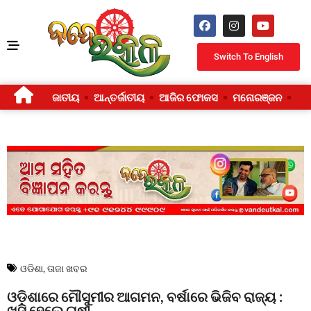
Switch To English
ଜାତୀୟ
ଆନ୍ତର୍ଜାତୀୟ
ଆଜିର ଫୋକସ
ମନୋରଞ୍ଜନ
ଜୀ
ଓଡିଶା
,
ତାଜା ଖବର
ଓଡ଼ିଶାରେ ମୌସୁମୀର ଆଗମନ, ବର୍ଷାରେ ଭିଜିବ ରାଜ୍ୟ :
ଖୁସି ହେଲେ ଚାଷୀ