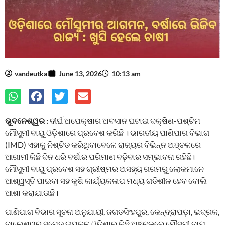
vandeutkal
June 13, 2026
10:13 am
ଭୁବନେଶ୍ୱର :
ଦୀର୍ଘ ଅପେକ୍ଷାର ଅବସାନ ଘଟାଇ ଦକ୍ଷିଣ-ପଶ୍ଚିମ
ମୌସୁମୀ ବାୟୁ ଓଡ଼ିଶାରେ ପ୍ରବେଶ କରିଛି । ଭାରତୀୟ ପାଣିପାଗ ବିଭାଗ
(IMD) ଏହାକୁ ନିଶ୍ଚିତ କରିଥିବାବେଳେ ରାଜ୍ୟର ବିଭିନ୍ନ ଅଞ୍ଚଳରେ
ଆଗାମୀ କିଛି ଦିନ ଧରି ବର୍ଷାର ପରିମାଣ ବଢ଼ିବାର ସମ୍ଭାବନା ରହିଛି।
ମୌସୁମୀ ବାୟୁ ପ୍ରବେଶ ସହ ଗ୍ରୀଷ୍ମର ଅସହ୍ୟ ଗରମରୁ ଲୋକମାନେ
ଆଶ୍ୱସ୍ତି ପାଇବା ସହ କୃଷି କାର୍ଯ୍ୟକଳାପ ମଧ୍ୟ ଗତିଶୀଳ ହେବ ବୋଲି
ଆଶା କରାଯାଉଛି।
ପାଣିପାଗ ବିଭାଗ ସୂଚନା ଅନୁଯାୟୀ, ଜଗତସିଂହପୁର, କେନ୍ଦ୍ରାପଡ଼ା, ଭଦ୍ରକ,
ବାଲେଶ୍ୱର ସମେତ ଉପକୂଳ ଓଡ଼ିଶାର କିଛି ଅଞ୍ଚଳରେ ମୌସୁମୀ ବାୟୁ