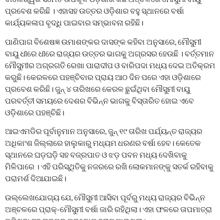
ପ୍ରବେଶ କରିଛି । ଏହାସହ ଉତ୍ତର ଓଡ଼ିଶାର ବହୁ ସ୍ଥାନରେ ବର୍ଷା
କାର୍ଯ୍ୟକଳାପ ବୃଦ୍ଧି ପାଇବାର ସମ୍ଭାବନା ରହିଛି।
ପାଣିପାଗ ବିଶେଷଜ୍ଞ ଉମାଶଙ୍କର ଦାସଙ୍କ କହିବା ଅନୁସାରେ, ମୌସୁମୀ
ବାୟୁ ଧୀରେ ଧୀରେ ରାଜ୍ୟର ଉତ୍ତର ଭାଗକୁ ଅଗ୍ରସର ହେଉଛି । ବର୍ତ୍ତମାନ
ମୌସୁମୀର ଅଗ୍ରଗତି ରେଖା ପାରାଦୀପ ଓ ବାରିପଦା ମଧ୍ୟ ଦେଇ ଅତିକ୍ରମ
କରୁଛି। କେରଳରେ ପହଞ୍ଚିବାର ପ୍ରାୟ ଆଠ ଦିନ ପରେ ଏହା ଓଡ଼ିଶାରେ
ପ୍ରବେଶ କରିଛି। ଜୁନ୍ ୪ ତାରିଖରେ କେରଳ ଛୁଇଁଥିବା ମୌସୁମୀ ବାୟୁ
ପରବର୍ତ୍ତୀ ସମୟରେ ଦେଶର ବିଭିନ୍ନ ଭାଗକୁ ବିସ୍ତାରିତ ହୋଇ ଏବେ
ଓଡ଼ିଶାରେ ପହଞ୍ଚିଛି।
ଆଇଏମଡିର ପୂର୍ବାନୁମାନ ଅନୁସାରେ, ଜୁନ୍ ୧୯ ତାରିଖ ପର୍ଯ୍ୟନ୍ତ ରାଜ୍ୟର
ଅଧିକାଂଶ ଜିଲ୍ଲାରେ ହାଲୁକାରୁ ମଧ୍ୟମ ଧରଣର ବର୍ଷା ହେବ। କେତେକ
ସ୍ଥାନରେ ଘଡ଼ଘଡ଼ି ସହ ବଜ୍ରପାତ ଓ ଝଡ଼ ପବନ ମଧ୍ୟ ଦେଖିବାକୁ
ମିଳିପାରେ । ଏହି ପରିସ୍ଥିତିକୁ ନଜରରେ ରଖି ଲୋକମାନଙ୍କୁ ସତର୍କ ରହିବାକୁ
ପରାମର୍ଶ ଦିଆଯାଇଛି।
ଉଲ୍ଲେଖଯୋଗ୍ୟ ଯେ, ମୌସୁମୀ ଆସିବା ପୂର୍ବରୁ ମଧ୍ୟ ରାଜ୍ୟର ବିଭିନ୍ନ
ଅଞ୍ଚଳରେ ପ୍ରାକ୍-ମୌସୁମୀ ବର୍ଷା ଜାରି ରହିଥିଲା। ଏହା ଫଳରେ ତାପମାତ୍ରା