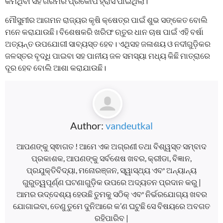
କମିଥିବା ସହ ଗରମର ପ୍ରକୋପ ହ୍ରାସ ପାଇଥିଲା।
ମୌସୁମୀର ଆଗମନ ରାଜ୍ୟର କୃଷି କ୍ଷେତ୍ର ପାଇଁ ଶୁଭ ସଙ୍କେତ ବୋଲି
ମନେ କରାଯାଉଛି। ବିଶେଷକରି ଖରିଫ ଋତୁର ଧାନ ଚାଷ ପାଇଁ ଏହି ବର୍ଷା
ଅତ୍ୟନ୍ତ ଉପଯୋଗୀ ସାବ୍ୟସ୍ତ ହେବ। ଏଥିସହ ଜଳାଶୟ ଓ ନଦୀଗୁଡ଼ିକର
ଜଳସ୍ତର ବୃଦ୍ଧି ପାଇବା ସହ ପାନୀୟ ଜଳ ସମସ୍ୟା ମଧ୍ୟ କିଛି ମାତ୍ରାରେ
ଦୂର ହେବ ବୋଲି ଆଶା କରାଯାଉଛି।
Author:
vandeutkal
ଆପଣଙ୍କୁ ସ୍ଵାଗତ ! ଆମେ ଏକ ଅଗ୍ରଣୀ ତଥା ବିଶ୍ୱସ୍ତ ସମ୍ବାଦ
ପ୍ରକାଶକ, ଆପଣଙ୍କୁ ସର୍ବଶେଷ ଖବର, କ୍ରୀଡା, ବିଜ୍ଞାନ,
ପ୍ରଯୁକ୍ତିବିଦ୍ୟା, ମନୋରଞ୍ଜନ, ସ୍ୱାସ୍ଥ୍ୟ ଏବଂ ଅନ୍ୟାନ୍ୟ
ଗୁରୁତ୍ୱପୂର୍ଣ୍ଣ ଘଟଣାଗୁଡ଼ିକ ଉପରେ ଅଦ୍ୟତନ ପ୍ରଦାନ କରୁ |
ଆମର ଉଦ୍ଦେଶ୍ୟ ହେଉଛି ତୁମକୁ ସଠିକ୍ ଏବଂ ନିର୍ଭରଯୋଗ୍ୟ ଖବର
ଯୋଗାଇବା, ତେଣୁ ତୁମେ ଦୁନିଆରେ କ’ଣ ଘଟୁଛି ସେ ବିଷୟରେ ଅବଗତ
ରହିପାରିବ |