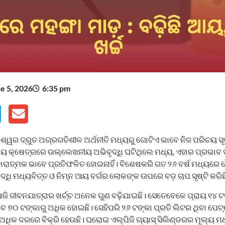
e 5, 2026
6:35 pm
ଶ୍ୱର ଦ୍ରୁତ ଅଗ୍ରଗତିଶୀଳ ଅର୍ଥନୀତି ମଧ୍ୟରୁ ଗୋଟିଏ ଭାବେ ନିଜ ପରିଚୟ ସୃ
ୟବସାୟ କ୍ଷେତ୍ରରେ ଉଲ୍ଲେଖନୀୟ ଅଭିବୃଦ୍ଧି ଘଟିଥିଲେ ମଧ୍ୟ, ଏହାର ପ୍ରଭା
ରାତ୍ମକ ଭାବେ ପ୍ରତିଫଳିତ ହୋଇନାହିଁ। ବିଶେଷକରି ଗତ ୨୬ ବର୍ଷ ମଧ୍ୟରେ 
ଦ୍ଧି ମଧ୍ୟବିତ୍ତ ଓ ନିମ୍ନ ଆୟ ବର୍ଗର ଲୋକଙ୍କ ଉପରେ ବଡ଼ ଚାପ ସୃଷ୍ଟି କରିଛ
ଜି ଜୀବନଯାତ୍ରାର ଖର୍ଚ୍ଚ ଅନେକ ଗୁଣ ବଢ଼ିଯାଇଛି। ସେତେବେଳେ ପ୍ରାୟ ୧୪ ଟ
େ ୭୦ ଟଙ୍କାରୁ ଅଧିକ ହୋଇଛି। ସେହିପରି ୨୬ ଟଙ୍କା ପ୍ରତି ଲିଟର ଥିବା ପ
ଧିକ ଦରରେ ବିକ୍ରି ହେଉଛି। ଘରୋଇ ଏଲ୍‌ପିଜି ଗ୍ୟାସ୍ ସିଲିଣ୍ଡରର ମୂଲ୍ୟ ମଧ୍