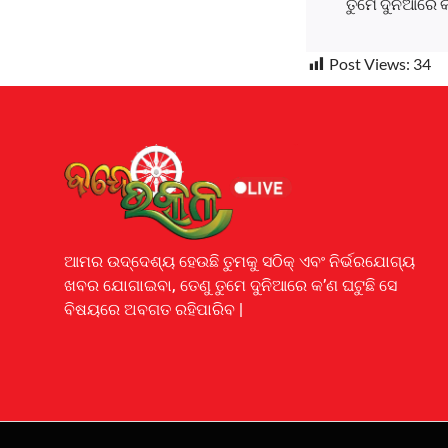
ତୁମେ ଦୁନିଆରେ 
Post Views:
34
Earnyatra
ଆମର ଉଦ୍ଦେଶ୍ୟ ହେଉଛି ତୁମକୁ ସଠିକ୍ ଏବଂ ନିର୍ଭରଯୋଗ୍ୟ
ଖବର ଯୋଗାଇବା, ତେଣୁ ତୁମେ ଦୁନିଆରେ କ’ଣ ଘଟୁଛି ସେ
ବିଷୟରେ ଅବଗତ ରହିପାରିବ |