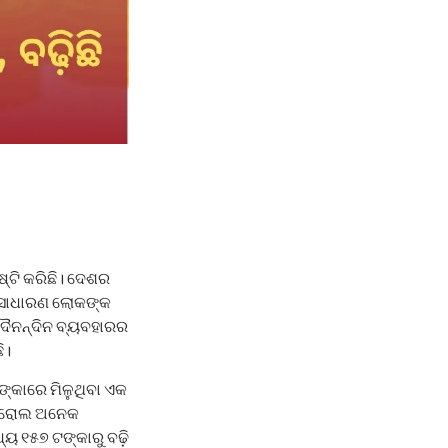
ଷ୍ଟି କରିଛି। ଦେଶର
ବ ସାଧାରଣ ଲୋକଙ୍କ
ଦୈନନ୍ଦିନ ବ୍ୟବହାରର
ି।
ଙ୍କାରେ ମିଳୁଥିବା ଏକ
େଟ୍ରୋଲ ଅନେକ
ୟ ୧୫୭ ଟଙ୍କାରୁ ବଢ଼ି