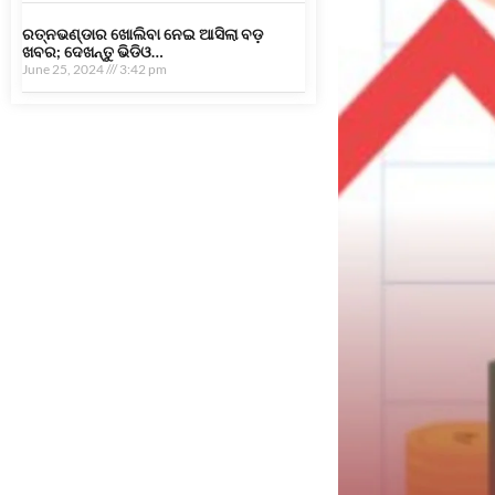
ରତ୍ନଭଣ୍ଡାର ଖୋଲିବା ନେଇ ଆସିଲା ବଡ଼
ଖବର; ଦେଖନ୍ତୁ ଭିଡିଓ…
June 25, 2024
3:42 pm