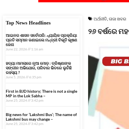
ଅର୍ଥନୀତି
,
ତାଜା ଖବର
Top News Headlines
୨୬ ବର୍ଷରେ ମହଙ୍
ଆଇନର ଶାସନ ସର୍ବୋପରି: ନ୍ୟାୟିକ ପ୍ରକ୍ରିୟା
ପ୍ରତି ସମ୍ମାନ ଜଣାଇଲେ ମନ୍ତ୍ରୀ ବିଭୂତି ଭୂଷଣ
ଜେନା
June 22, 2026
1:16 am
ହତ୍ୟା ମାମଲାରେ ନୂଆ ମୋଡ଼ : ତ୍ରିଷ୍ଣାଙ୍କ
ସଙ୍ଗୀନ ଅଭିଯୋଗ, ପରିବାର ଭିତରେ ଲୁଚିଛି
ରହସ୍ୟ ?
June 5, 2026
6:35 pm
First in BJD history; There is not a single
MP in the Lok Sabha –
June 25, 2024
3:42 pm
Big news for ‘Lakshmi Bus’; The name of
Lakshmi bus may change –
June 25, 2024
3:42 pm