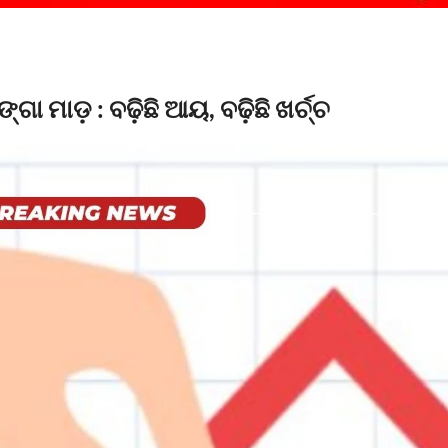
ଗା ମାଡ଼ : ବଢ଼ିଛି ଆୟ, ବଢ଼ିଛି ଖର୍ଚ୍ଚ