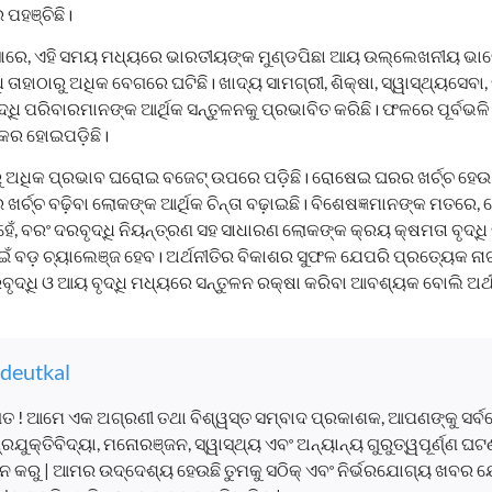
ପହଞ୍ଚିଛି।
ସାରେ, ଏହି ସମୟ ମଧ୍ୟରେ ଭାରତୀୟଙ୍କ ମୁଣ୍ଡପିଛା ଆୟ ଉଲ୍ଲେଖନୀୟ ଭାବେ
୍ଧି ତାହାଠାରୁ ଅଧିକ ବେଗରେ ଘଟିଛି। ଖାଦ୍ୟ ସାମଗ୍ରୀ, ଶିକ୍ଷା, ସ୍ୱାସ୍ଥ୍ୟସେ
ଦ୍ଧି ପରିବାରମାନଙ୍କ ଆର୍ଥିକ ସନ୍ତୁଳନକୁ ପ୍ରଭାବିତ କରିଛି। ଫଳରେ ପୂର୍ବଭଳ
କର ହୋଇପଡ଼ିଛି।
ରୁ ଅଧିକ ପ୍ରଭାବ ଘରୋଇ ବଜେଟ୍ ଉପରେ ପଡ଼ିଛି। ରୋଷେଇ ଘରର ଖର୍ଚ୍ଚ ହେଉ 
ର୍ଚ୍ଚ ବଢ଼ିବା ଲୋକଙ୍କ ଆର୍ଥିକ ଚିନ୍ତା ବଢ଼ାଇଛି। ବିଶେଷଜ୍ଞମାନଙ୍କ ମତରେ,
େଁ, ବରଂ ଦରବୃଦ୍ଧି ନିୟନ୍ତ୍ରଣ ସହ ସାଧାରଣ ଲୋକଙ୍କ କ୍ରୟ କ୍ଷମତା ବୃଦ୍ଧି
ଁ ବଡ଼ ଚ୍ୟାଲେଞ୍ଜ ହେବ। ଅର୍ଥନୀତିର ବିକାଶର ସୁଫଳ ଯେପରି ପ୍ରତ୍ୟେକ ନ
ରବୃଦ୍ଧି ଓ ଆୟ ବୃଦ୍ଧି ମଧ୍ୟରେ ସନ୍ତୁଳନ ରକ୍ଷା କରିବା ଆବଶ୍ୟକ ବୋଲି ଅର୍ଥ
deutkal
ତ ! ଆମେ ଏକ ଅଗ୍ରଣୀ ତଥା ବିଶ୍ୱସ୍ତ ସମ୍ବାଦ ପ୍ରକାଶକ, ଆପଣଙ୍କୁ ସର୍
, ପ୍ରଯୁକ୍ତିବିଦ୍ୟା, ମନୋରଞ୍ଜନ, ସ୍ୱାସ୍ଥ୍ୟ ଏବଂ ଅନ୍ୟାନ୍ୟ ଗୁରୁତ୍ୱପୂର୍ଣ୍ଣ 
 କରୁ | ଆମର ଉଦ୍ଦେଶ୍ୟ ହେଉଛି ତୁମକୁ ସଠିକ୍ ଏବଂ ନିର୍ଭରଯୋଗ୍ୟ ଖବର ଯ