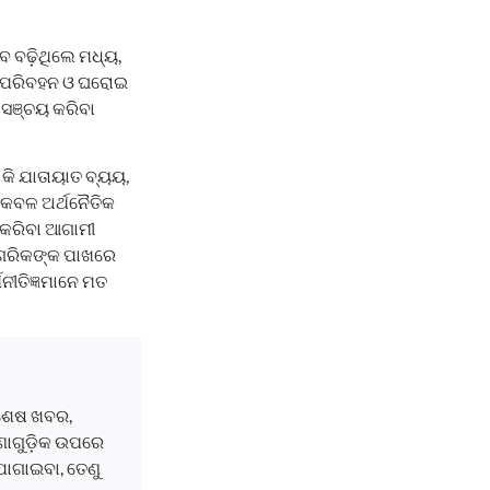
 ବଢ଼ିଥିଲେ ମଧ୍ୟ,
ବା, ପରିବହନ ଓ ଘରୋଇ
ି ସଞ୍ଚୟ କରିବା
କି ଯାତାୟାତ ବ୍ୟୟ,
 କେବଳ ଅର୍ଥନୈତିକ
 କରିବା ଆଗାମୀ
ାଗରିକଙ୍କ ପାଖରେ
ନୀତିଜ୍ଞମାନେ ମତ
ବଶେଷ ଖବର,
ଘଟଣାଗୁଡ଼ିକ ଉପରେ
ୋଗାଇବା, ତେଣୁ