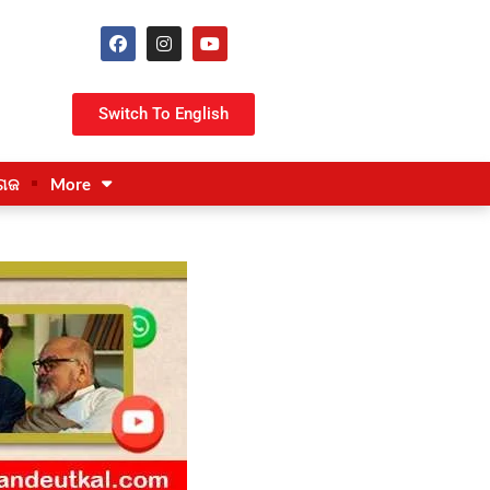
Switch To English
ଗଜ
More