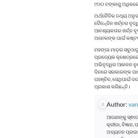
୯୦୦ ଟଙ୍କାରୁ ଅଧିକରେ 
ଅର୍ଥନୈତିକ ତଥ୍ୟ ଅନୁ
ଦୈନନ୍ଦିନ ଖର୍ଚ୍ଚର ବୃଦ
ଆବଶ୍ୟକତାର ଖର୍ଚ୍ଚ ବୃ
ଅନେକଙ୍କ ପାଇଁ କଷ୍ଟ
ମହଙ୍ଗା ମାଡ଼ର ସବୁଠା
ପ୍ରତ୍ୟେକ କ୍ଷେତ୍ରରେ ଖ
ଅଭିବୃଦ୍ଧିର ଆକଳନ ନୁହ
ଦିନରେ ସରକାରଙ୍କ ପାଇ
ପହଞ୍ଚିବ, ସେଥିପାଇଁ ଦ
ପ୍ରକାଶ କରିଛନ୍ତି।
Author:
van
ଆପଣଙ୍କୁ ସ୍ଵାଗ
କ୍ରୀଡା, ବିଜ୍ଞାନ
ଅଦ୍ୟତନ ପ୍ରଦାନ