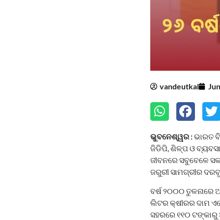
vandeutkal
Jun
ଭୁବନେଶ୍ୱର :
ଭାରତ ବି
ଜିଡିପି, ଶିଳ୍ପ ଓ ବ୍
ଜୀବନରେ ସବୁବେଳେ ସକା
ଜରୁରୀ ସାମଗ୍ରୀର ଦରବୃ
ବର୍ଷ ୨୦୦୦ ତୁଳନାରେ ଆ
ଲିଟର କ୍ଷୀରର ଦାମ ଏବ
ସହରରେ ୧୧୦ ଟଙ୍କାରୁ ଅ