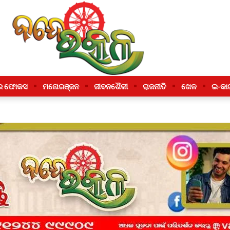
ର ଫୋକସ
ମନୋରଞ୍ଜନ
ଜୀବନଶୈଳୀ
ରାଜନୀତି
ଖେଳ
ଇ-କା