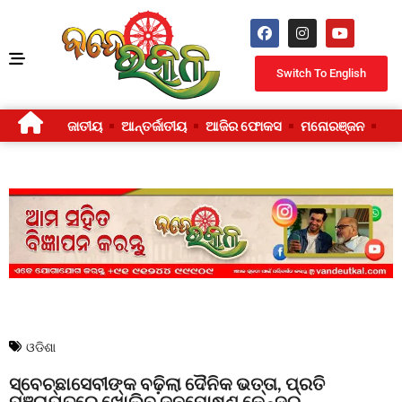
Switch To English
ଜାତୀୟ
ଆନ୍ତର୍ଜାତୀୟ
ଆଜିର ଫୋକସ
ମନୋରଞ୍ଜନ
ଜୀ
ଓଡିଶା
ସ୍ବେଚ୍ଛାସେବୀଙ୍କ ବଢ଼ିଲା ଦୈନିକ ଭତ୍ତା, ପ୍ରତି
ପଞ୍ଚାୟତରେ ଖୋଲିବ ଜନପୋଷଣ କେନ୍ଦ୍ର