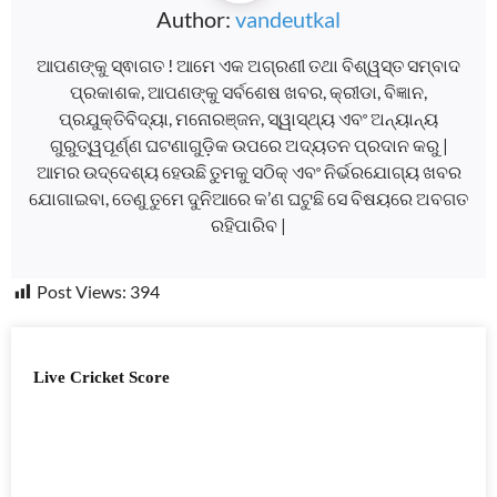
Author:
vandeutkal
ଆପଣଙ୍କୁ ସ୍ଵାଗତ ! ଆମେ ଏକ ଅଗ୍ରଣୀ ତଥା ବିଶ୍ୱସ୍ତ ସମ୍ବାଦ
ପ୍ରକାଶକ, ଆପଣଙ୍କୁ ସର୍ବଶେଷ ଖବର, କ୍ରୀଡା, ବିଜ୍ଞାନ,
ପ୍ରଯୁକ୍ତିବିଦ୍ୟା, ମନୋରଞ୍ଜନ, ସ୍ୱାସ୍ଥ୍ୟ ଏବଂ ଅନ୍ୟାନ୍ୟ
ଗୁରୁତ୍ୱପୂର୍ଣ୍ଣ ଘଟଣାଗୁଡ଼ିକ ଉପରେ ଅଦ୍ୟତନ ପ୍ରଦାନ କରୁ |
ଆମର ଉଦ୍ଦେଶ୍ୟ ହେଉଛି ତୁମକୁ ସଠିକ୍ ଏବଂ ନିର୍ଭରଯୋଗ୍ୟ ଖବର
ଯୋଗାଇବା, ତେଣୁ ତୁମେ ଦୁନିଆରେ କ’ଣ ଘଟୁଛି ସେ ବିଷୟରେ ଅବଗତ
ରହିପାରିବ |
Post Views:
394
Live Cricket Score