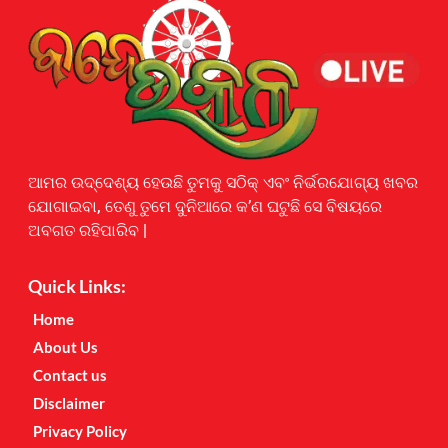
Earnyatra
ଆମର ଉଦ୍ଦେଶ୍ୟ ହେଉଛି ତୁମକୁ ସଠିକ୍ ଏବଂ ନିର୍ଭରଯୋଗ୍ୟ ଖବର
ଯୋଗାଇବା, ତେଣୁ ତୁମେ ଦୁନିଆରେ କ’ଣ ଘଟୁଛି ସେ ବିଷୟରେ
ଅବଗତ ରହିପାରିବ |
Quick Links:
Home
About Us
Contact us
Disclaimer
Privacy Policy