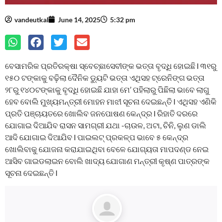
vandeutkal
June 14, 2025
5:32 pm
ବେସାମରିକ ପ୍ରତିରକ୍ଷା ସ୍ବେଚ୍ଛାସେବୀଙ୍କ ଭତ୍ତା ବୃଦ୍ଧି ହୋଇଛି l ୩୧ରୁ
୧୫୦ ଟଙ୍କାକୁ ବଢ଼ିଲା ଦୈନିକ ଡ୍ୟୁଟି ଭତ୍ତା ଏଥିସହ ଟ୍ରେନିଙ୍ଗ ଭତ୍ତା
୨୮ରୁ ୧୪୦ଟଙ୍କାକୁ ବୃଦ୍ଧି ହୋଇଛି ଯାହା ମେ’ ପହିଲାରୁ ପିଛିଲା ଭାବେ ଲାଗୁ
ହେବ ବୋଲି ମୁଖ୍ୟମନ୍ତ୍ରୀ ମୋହନ ମାଝୀ ସୂଚନା ଦେଇଛନ୍ତି l ଏଥିସହ ଏଣିକି
ପ୍ରତି ପଞ୍ଚାୟତରେ ଖୋଲିବ ଜନପୋଷଣ କେନ୍ଦ୍ର l ରିହାତି ଦରରେ
ଯୋଗାଇ ଦିଆଯିବ ରାସନ ସାମଗ୍ରୀ ଯଥା -ଚାଉଳ, ଅଟା, ଚିନି, ଲୁଣ ଡାଲି
ଆଦି ଯୋଗାଇ ଦିଆଯିବ l ପାଇଲଟ୍‌ ପ୍ରକଳ୍ପ ଭାବେ ୫ କେନ୍ଦ୍ର
ଖୋଲିବାକୁ ଯୋଜନା କରାଯାଇଥିବା ବେଳେ ଯୋଗ୍ୟତା ମାପଦଣ୍ଡ ନେଇ
ଆସିବ ଗାଇଡଲାଇନ ବୋଲି ଖାଦ୍ୟ ଯୋଗାଣ ମନ୍ତ୍ରୀ କୃଷ୍ଣ ପାତ୍ରଙ୍କ
ସୂଚନା ଦେଇଛନ୍ତି l