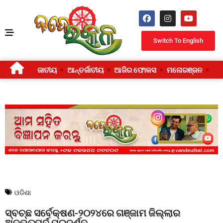
Switch To English
ଜାତୀୟ
ଆନ୍ତର୍ଜାତୀୟ
ଆଜିର ଫୋକସ
ମନୋରଞ୍ଜନ
ଜୀ
ଓଡିଶା
ସ୍ବଚ୍ଛ ସର୍ବେକ୍ଷଣ-୨୦୨୪ରେ ଗଞ୍ଜାମ ଜିଲ୍ଲାର
ଅଦ୍ଭୁତପୂର୍ବ ପ୍ରଦର୍ଶନ