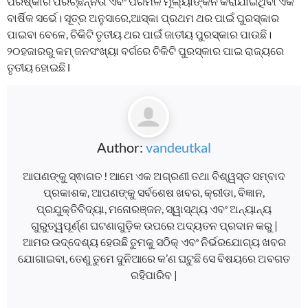
ପରିଷ୍କାର ପରିଚ୍ଛନ୍ନତା ଏବଂ ପରିମଳ ମୂଲ୍ୟାଙ୍କନ କରାଯାଇଥିବା ଏକ
ବାର୍ଷିକ ସର୍ଭେ। ସୂତ୍ର ଅନୁସାରେ,ଆସ୍କା ପ୍ରଥମ ଥର ପାଇଁ ପୁରସ୍କାର
ପାଇବା ବେଳେ, ଚିକିଟି ତୃତୀୟ ଥର ପାଇଁ ଜାତୀୟ ପୁରସ୍କାର ପାଉଛି।
୨୦ହଜାରରୁ କମ୍ ଜନସଂଖ୍ୟା ବର୍ଗରେ ଚିକିଟି ପୁରସ୍କାର ପାଇ ରାଜ୍ୟରେ
ତୃତୀୟ ହୋଇଛି l
Author:
vandeutkal
ଆପଣଙ୍କୁ ସ୍ଵାଗତ ! ଆମେ ଏକ ଅଗ୍ରଣୀ ତଥା ବିଶ୍ୱସ୍ତ ସମ୍ବାଦ
ପ୍ରକାଶକ, ଆପଣଙ୍କୁ ସର୍ବଶେଷ ଖବର, କ୍ରୀଡା, ବିଜ୍ଞାନ,
ପ୍ରଯୁକ୍ତିବିଦ୍ୟା, ମନୋରଞ୍ଜନ, ସ୍ୱାସ୍ଥ୍ୟ ଏବଂ ଅନ୍ୟାନ୍ୟ
ଗୁରୁତ୍ୱପୂର୍ଣ୍ଣ ଘଟଣାଗୁଡ଼ିକ ଉପରେ ଅଦ୍ୟତନ ପ୍ରଦାନ କରୁ |
ଆମର ଉଦ୍ଦେଶ୍ୟ ହେଉଛି ତୁମକୁ ସଠିକ୍ ଏବଂ ନିର୍ଭରଯୋଗ୍ୟ ଖବର
ଯୋଗାଇବା, ତେଣୁ ତୁମେ ଦୁନିଆରେ କ’ଣ ଘଟୁଛି ସେ ବିଷୟରେ ଅବଗତ
ରହିପାରିବ |