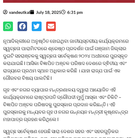
vandeutkal
July 18, 2025
6:31 pm
ନୂଆଦିଲ୍ଲୀରେ ଅନୁଷ୍ଠିତ ହୋଇଥିବା ଜାତୀୟସ୍ତରୀୟ କାର୍ଯ୍ୟକ୍ରମରେ
ସ୍ୱଚ୍ଛତା ପାରାମିଟରରେ ଶ୍ରେଷ୍ଠ ପ୍ରଦର୍ଶନ ପାଇଁ ଗଞ୍ଜାମ ଜିଲ୍ଲାର
ଦୁଇଟି ସହରାଞ୍ଚଳକୁ ସ୍ୱଚ୍ଛତା ସର୍ବେକ୍ଷଣ ୨୦୨୪ ଅଧୀନରେ ପୁରସ୍କୃତ
କରାଯାଇଛି l ଆସିକା ବିଜ୍ଞାପିତ ଅଞ୍ଚଳ ପରିଷଦ ଦେଶରେ ଦ୍ଵିତୀୟ ଏବଂ
ରାଜ୍ୟରେ ପ୍ରଥମ ସ୍ଥାନ ଅଧିକାର କରିଛି । ଯାହା ରାଜ୍ଯ ପାଇଁ ଏକ
ଗୌରବର ବିଷୟ ପାଲଟିଛି l
ଗୃହ ଏବଂ ନଗର ବ୍ୟାପାର ମନ୍ତ୍ରଣାଳୟ ଦ୍ୱାରା ଆୟୋଜିତ ଏହି
କାର୍ଯ୍ୟକ୍ରମରେ ରାଷ୍ଟ୍ରପତି ଦ୍ରୌପଦୀ ମୁର୍ମୁ ଆସ୍କା ଏବଂ ଚିକିଟି –
ବିଜ୍ଞାପିତ ଅଞ୍ଚଳ ପରିଷଦକୁ ପୁରସ୍କାର ପ୍ରଦାନ କରିଛନ୍ତି। ଏହି
ପୁରସ୍କାରକୁ ମାନ୍ୟବର ଗୃହ ଓ ନଗର ଉନ୍ନୟନ ମନ୍ତ୍ରୀ କୃଷ୍ଣଚନ୍ଦ୍ର
ମହାପାତ୍ର ଗ୍ରହଣ କରିଥିଲେ l
ସ୍ୱଚ୍ଛ ସର୍ବେକ୍ଷଣ ହେଉଛି ସାରା ଦେଶର ସହର ଏବଂ ସହରଗୁଡ଼ିକର