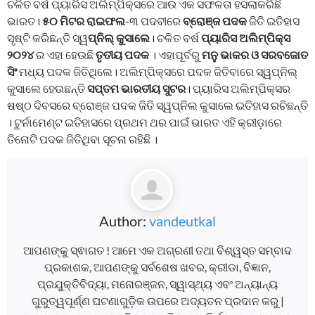
ଚଳିତ ବର୍ଷ ପ୍ୟାରିସ ଅଲିମ୍ପିକ୍ସରେ ଆଉ ଏକ ସଫଳତା ହସଲାକରିଛି
ଭାରତ।
୫୦ ମିଟର ରାଇଫଲ
-୩ ପଦବୀରେ
ବ୍ରୋଞ୍ଜ ପଦକ
ଜିତି ଇତିହାସ
ସୃଷ୍ଟି କରିଛନ୍ତି ସ୍ୱ
ପ୍ନିଲ୍ କୁସାଲେ
। ଚଳିତ ବର୍ଷ
ପ୍ୟାରିସ ଅଲିମ୍ପିକ୍ସ
୨୦୨୪
ର ଏହା ହେଉଛି
ତୃତୀୟ ପଦକ
। ଏହାପୂର୍ବରୁ
ମନୁ ଭାକର ଓ ସରବଜୋତ
ସିଂ
ମଧ୍ୟ ପଦକ ଜିତିଥିଲେ। ଅଲିମ୍ପିକ୍ସରେ ପଦକ ଜିତିବାରେ ସ୍ୱପ୍ନିଲ୍
କୁସାଲେ ହେଉଛନ୍ତି
ସପ୍ତମ ଭାରତୀୟ ସୁଟର
। ପ୍ୟାରିସ ଅଲିମ୍ପିକ୍ସର
ଷଷ୍ଠ ଦିବସରେ ବ୍ରୋଞ୍ଜ ପଦକ ଜିତି ସ୍ୱପ୍ନିଲ କୁସାଲେ ଇତିହାସ ରଚିଛନ୍ତି
। ଟୁର୍ନାମେଣ୍ଟ ଇତିହାସରେ ପ୍ରଥମ ଥର ପାଇଁ ଭାରତ ଏହି କ୍ରୀଡ଼ାରେ
ତିନୋଟି ପଦକ ଜିତିଥିବା ସୂଚନା ରହିଛି ।
Author:
vandeutkal
ଆପଣଙ୍କୁ ସ୍ଵାଗତ ! ଆମେ ଏକ ଅଗ୍ରଣୀ ତଥା ବିଶ୍ୱସ୍ତ ସମ୍ବାଦ
ପ୍ରକାଶକ, ଆପଣଙ୍କୁ ସର୍ବଶେଷ ଖବର, କ୍ରୀଡା, ବିଜ୍ଞାନ,
ପ୍ରଯୁକ୍ତିବିଦ୍ୟା, ମନୋରଞ୍ଜନ, ସ୍ୱାସ୍ଥ୍ୟ ଏବଂ ଅନ୍ୟାନ୍ୟ
ଗୁରୁତ୍ୱପୂର୍ଣ୍ଣ ଘଟଣାଗୁଡ଼ିକ ଉପରେ ଅଦ୍ୟତନ ପ୍ରଦାନ କରୁ |