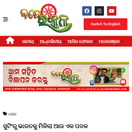
Switch To English
ଜାତୀୟ
ଆନ୍ତର୍ଜାତୀୟ
ଆଜିର ଫୋକସ
ମନୋରଞ୍ଜନ
ଜୀ
ଖେଳ
ସୁଟିଂରୁ ଭାରତକୁ ମିଳିଲା ଆଉ ଏକ ପଦକ