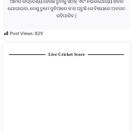
ଆମର ଉଦ୍ଦେଶ୍ୟ ହେଉଛି ତୁମକୁ ସଠିକ୍ ଏବଂ ନିର୍ଭରଯୋଗ୍ୟ ଖବର
ଯୋଗାଇବା, ତେଣୁ ତୁମେ ଦୁନିଆରେ କ’ଣ ଘଟୁଛି ସେ ବିଷୟରେ ଅବଗତ
ରହିପାରିବ |
Post Views:
829
Live Cricket Score