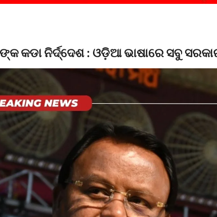
୍କ କଡା ନିର୍ଦ୍ଦେଶ : ଓଡ଼ିଆ ଭାଷାରେ ସବୁ ସରକା