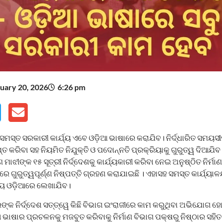
uary 20, 2026
6:26 pm
ସମସ୍ତ ସରକାରୀ କାର୍ଯ୍ୟ ଏବେ ଓଡ଼ିଆ ଭାଷାରେ କରାଯିବ। ନିର୍ଦ୍ଧାରିତ ସମୟସ
୍ତ କରିବା ସହ ନିୟମିତ ନିଯୁକ୍ତି ଓ ପଦୋନ୍ନତି ପ୍ରକ୍ରିୟାକୁ ଗୁରୁତ୍ୱ ଦିଆଯିବ 
ାଝୀଙ୍କ ୧୫ ସୂତ୍ରୀ ନିର୍ଦ୍ଦେଶକୁ କାର୍ଯ୍ୟକାରୀ କରିବା ନେଇ ଅନୁଷ୍ଠିତ ନିର୍ମ
 ଗୁରୁତ୍ୱପୂର୍ଣ୍ଣ ନିଷ୍ପତ୍ତି ଗ୍ରହଣ କରାଯାଇଛି । ଏହାସହ ସମସ୍ତ କାର୍ଯ୍ୟ
ୟ ଓଡ଼ିଆରେ ଲେଖାଯିବ।
୍କ ନିର୍ଦ୍ଦେଶ ସତ୍ତ୍ୱେ କିଛି ବିଭାଗ ଇଂରାଜୀରେ କାମ କରୁଥିବା ଅଭିଯୋଗ ହୋଇ
 ଭାଷାର ପ୍ରଚଳନକୁ ମଜବୁତ କରିବାକୁ ନିର୍ମାଣ ବିଭାଗ ପକ୍ଷରୁ ନିଷ୍ଠାର ସହ