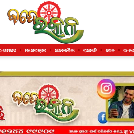
ର ଫୋକସ
ମନୋରଞ୍ଜନ
ଜୀବନଶୈଳୀ
ରାଜନୀତି
ଖେଳ
ଇ-କା