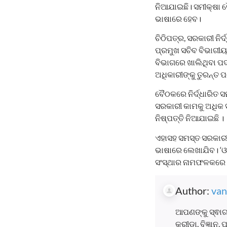
ନିଆଯାଇଛି। ସମୀକ୍ଷା ବ
ଭାଷାରେ ହେବ।
ଚିଠିପତ୍ର, ସରକାରୀ ନିର
ପ୍ରମୁଖ ସଚିବ ବିଭାଗୀୟ 
ବିଭାଗରେ ଖାଲିଥିବା ପଦ
ଅଧିକାରୀଙ୍କୁ ତୁରନ୍ତ ପ
ବୈଠକରେ ନିର୍ଦ୍ଧାରିତ
ସରକାରୀ କାମକୁ ଅଧିକ ସ
ନିଷ୍ପତ୍ତି ନିଆଯାଇଛି ।
ଏହାସହ ସମସ୍ତ ସରକାରୀ
ଭାଷାରେ ଲେଖାଯିବ। ‘ଓ
ସଂସ୍ଥାର ନାମଫଳକରେ ଏ
Author:
van
ଆପଣଙ୍କୁ ସ୍ଵାଗ
କ୍ରୀଡା, ବିଜ୍ଞାନ