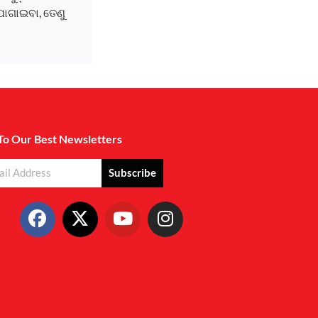
ୋଗାଇବା, ତେଣୁ
To Our Best Newsletters
Subscribe