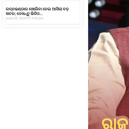
ରତ୍ନଭଣ୍ଡାର ଖୋଲିବା ନେଇ ଆସିଲା ବଡ଼
ଖବର; ଦେଖନ୍ତୁ ଭିଡିଓ…
June 25, 2024
3:42 pm