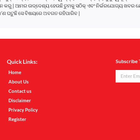
 କରୁ | ଆମର ଉଦ୍ଦେଶ୍ୟ ହେଉଛି ତୁମକୁ ସଠିକ୍ ଏବଂ ନିର୍ଭରଯୋଗ୍ୟ ଖବର ଯ
କ’ଣ ଘଟୁଛି ସେ ବିଷୟରେ ଅବଗତ ରହିପାରିବ |
Quick Links:
Subscribe 
Home
About Us
Contact us
Disclaimer
Privacy Policy
Register