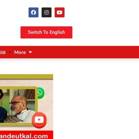
Switch To English
ଗଜ
More