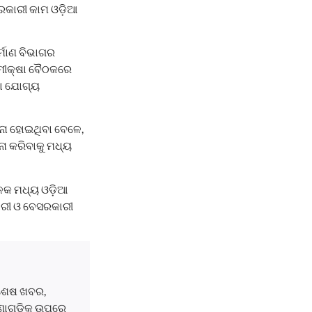
ରକାରୀ କାମ ଓଡ଼ିଆ
ର୍ମାଣ ବିଭାଗର
ର ସମୀକ୍ଷା ବୈଠକରେ
ବା ଯୋଗ୍ୟ
ନା ହୋଇଥିବା ବେଳେ,
ନା କରିବାକୁ ମଧ୍ୟ
ଳକ ମଧ୍ୟ ଓଡ଼ିଆ
ାରୀ ଓ ବେସରକାରୀ
ବଶେଷ ଖବର,
ଘଟଣାଗୁଡ଼ିକ ଉପରେ