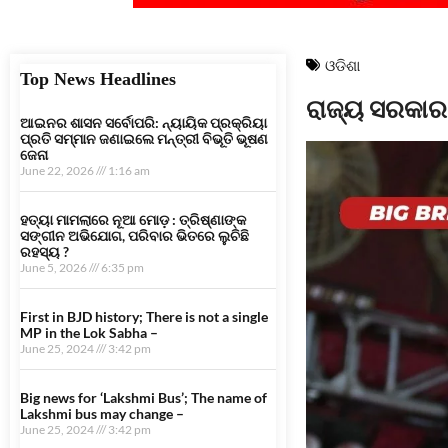
ଓଡିଶା
Top News Headlines
ରାଜ୍ୟ ସରକାରଙ
ଆଇନର ଶାସନ ସର୍ବୋପରି: ନ୍ୟାୟିକ ପ୍ରକ୍ରିୟା
ପ୍ରତି ସମ୍ମାନ ଜଣାଇଲେ ମନ୍ତ୍ରୀ ବିଭୂତି ଭୂଷଣ
ଜେନା
June 22, 2026
1:16 am
ହତ୍ୟା ମାମଲାରେ ନୂଆ ମୋଡ଼ : ତ୍ରିଷ୍ଣାଙ୍କ
ସଙ୍ଗୀନ ଅଭିଯୋଗ, ପରିବାର ଭିତରେ ଲୁଚିଛି
ରହସ୍ୟ ?
June 5, 2026
6:35 pm
First in BJD history; There is not a single
MP in the Lok Sabha –
June 25, 2024
3:42 pm
Big news for ‘Lakshmi Bus’; The name of
Lakshmi bus may change –
June 25, 2024
3:42 pm