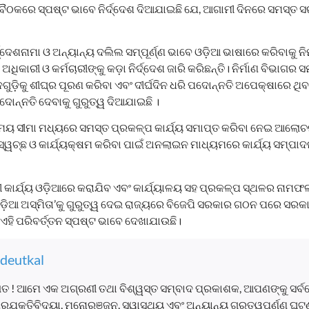
ୈଠକରେ ସ୍ପଷ୍ଟ ଭାବେ ନିର୍ଦ୍ଦେଶ ଦିଆଯାଇଛି ଯେ, ଆଗାମୀ ଦିନରେ ସମସ୍ତ ସ
୍ଦ୍ଦେଶନାମା ଓ ଅନ୍ୟାନ୍ୟ ଦଲିଲ ସମ୍ପୂର୍ଣ୍ଣ ଭାବେ ଓଡ଼ିଆ ଭାଷାରେ କରିବାକୁ ନି
ଅଧିକାରୀ ଓ କର୍ମଚାରୀଙ୍କୁ କଡ଼ା ନିର୍ଦ୍ଦେଶ ଜାରି କରିଛନ୍ତି। ନିର୍ମାଣ ବିଭାଗ
ଗୁଡ଼ିକୁ ଶୀଘ୍ର ପୂରଣ କରିବା ଏବଂ ଦୀର୍ଘଦିନ ଧରି ପଦୋନ୍ନତି ଅପେକ୍ଷାରେ ଥି
ଦୋନ୍ନତି ଦେବାକୁ ଗୁରୁତ୍ୱ ଦିଆଯାଇଛି ।
 ସମୟ ସୀମା ମଧ୍ୟରେ ସମସ୍ତ ପ୍ରକଳ୍ପ କାର୍ଯ୍ୟ ସମାପ୍ତ କରିବା ନେଇ ଆଲୋଚ
୍ୱଚ୍ଛ ଓ କାର୍ଯ୍ୟକ୍ଷମ କରିବା ପାଇଁ ଅନଲାଇନ ମାଧ୍ୟମରେ କାର୍ଯ୍ୟ ସମ୍ପାଦ
 କାର୍ଯ୍ୟ ଓଡ଼ିଆରେ କରାଯିବ ଏବଂ କାର୍ଯ୍ୟାଳୟ ସହ ପ୍ରକଳ୍ପ ସ୍ଥଳର ନାମଫ
ଡ଼ିଆ ଅସ୍ମିତା’କୁ ଗୁରୁତ୍ୱ ଦେଇ ରାଜ୍ୟରେ ବିଜେପି ସରକାର ଗଠନ ପରେ ସରକ
ହି ପରିବର୍ତ୍ତନ ସ୍ପଷ୍ଟ ଭାବେ ଦେଖାଯାଉଛି।
deutkal
ତ ! ଆମେ ଏକ ଅଗ୍ରଣୀ ତଥା ବିଶ୍ୱସ୍ତ ସମ୍ବାଦ ପ୍ରକାଶକ, ଆପଣଙ୍କୁ ସର୍
, ପ୍ରଯୁକ୍ତିବିଦ୍ୟା, ମନୋରଞ୍ଜନ, ସ୍ୱାସ୍ଥ୍ୟ ଏବଂ ଅନ୍ୟାନ୍ୟ ଗୁରୁତ୍ୱପୂର୍ଣ୍ଣ 