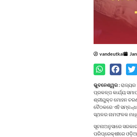
vandeutkal
Jan
ଭୁବନେଶ୍ୱର :
ରାଜ୍ୟର 
ପ୍ରକଳ୍ପ କାର୍ଯ୍ୟ ସମାପ
ଶ୍ରୀଯୁକ୍ତ ମୋହନ ଚରଣ ମ
ବୈଠକରେ ଏହି ସମ୍ବନ୍ଧରେ
ସ୍ଥଳର ନାମଫଳକ ମଧ୍
ସୂଚନାଅନୁସାରେ ସରକାରଙ
ପରିପ୍ରେକ୍ଷୀରେ ଓଡ଼ିଆ