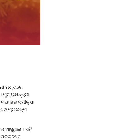
ୀମା ମଧ୍ୟରେ
। ମୁଖ୍ୟମନ୍ତ୍ରୀ
ାଣ ବିଭାଗର ସମୀକ୍ଷା
ାଳୟ ଓ ପ୍ରକଳ୍ପ
 ଆସୁଥିଲା । ଏହି
ିତ ପଦକ୍ଷେପ