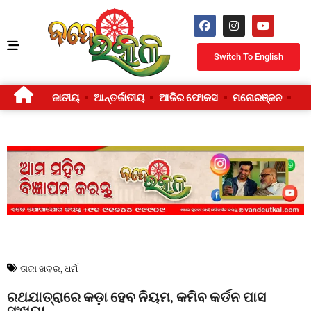
Switch To English
ଜାତୀୟ
ଆନ୍ତର୍ଜାତୀୟ
ଆଜିର ଫୋକସ
ମନୋରଞ୍ଜନ
ଜୀ
ତାଜା ଖବର
,
ଧର୍ମ
ରଥଯାତ୍ରାରେ କଡ଼ା ହେବ ନିୟମ, କମିବ କର୍ଡନ ପାସ
ସଂଖ୍ୟା