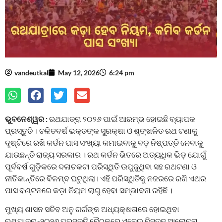
vandeutkal
May 12, 2026
6:24 pm
ଭୁବନେଶ୍ୱର :
ରଥଯାତ୍ରା ୨୦୨୬ ପାଇଁ ଆରମ୍ଭ ହୋଇଛି ବ୍ୟାପକ
ପ୍ରସ୍ତୁତି । ଚଳିତବର୍ଷ ଭକ୍ତଙ୍କ ସୁରକ୍ଷା ଓ ଶୃଙ୍ଖଳିତ ରଥ ଟଣାକୁ
ଦୃଷ୍ଟିରେ ରଖି କର୍ଡନ ପାସ ସଂଖ୍ୟା କମାଇବାକୁ ବଡ଼ ନିଷ୍ପତ୍ତି ନେବାକୁ
ଯାଉଛନ୍ତି ରାଜ୍ୟ ସରକାର । ରଥ କର୍ଡନ ଭିତରେ ଅତ୍ୟଧିକ ଭିଡ଼ ଯୋଗୁଁ
ପୂର୍ବବର୍ଷ ଗୁଡ଼ିକରେ ଦଳାଚକଟା ପରିସ୍ଥିତି ଉପୁଜୁଥିବା ସହ ରଥଟଣା ଓ
ନୀତିକାନ୍ତିରେ ବିଳମ୍ବ ଘଟୁଥିଲା। ଏହି ପରିସ୍ଥିତିକୁ ନଜରରେ ରଖି ଏଥର
ପାସ ବଣ୍ଟନରେ କଡ଼ା ନିୟମ ଲାଗୁ ହେବା ସମ୍ଭାବନା ରହିଛି ।
ମୁଖ୍ୟ ଶାସନ ସଚିବ ଅନୁ ଗର୍ଗଙ୍କ ଅଧ୍ୟକ୍ଷତାରେ ହୋଇଥିବା
ରଥଯାତ୍ରା-୨୦୨୬ ପ୍ରସ୍ତୁତି ବୈଠକରେ ଏନେଇ ବିସ୍ତୃତ ଆଲୋଚନା