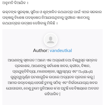
ଅନୁମତି ଦିଆଯିବ ।
ଭକ୍ତଙ୍କ ସୁରକ୍ଷା, ସୁବିଧା ଓ ଶୃଙ୍ଖଳିତ ରଥଯାତ୍ରା ପାଇଁ ଏଥର ସରକାର
ପକ୍ଷରୁ ବିଶେଷ ପଦକ୍ଷେପ ନିଆଯାଉଥିବାରୁ ପୁରୀରେ ଏବେଠାରୁ
ରଥଯାତ୍ରାର ଉତ୍ସାହ ଦେଖିବାକୁ ମିଳିଛି ।
Author:
vandeutkal
ଆପଣଙ୍କୁ ସ୍ଵାଗତ ! ଆମେ ଏକ ଅଗ୍ରଣୀ ତଥା ବିଶ୍ୱସ୍ତ ସମ୍ବାଦ
ପ୍ରକାଶକ, ଆପଣଙ୍କୁ ସର୍ବଶେଷ ଖବର, କ୍ରୀଡା, ବିଜ୍ଞାନ,
ପ୍ରଯୁକ୍ତିବିଦ୍ୟା, ମନୋରଞ୍ଜନ, ସ୍ୱାସ୍ଥ୍ୟ ଏବଂ ଅନ୍ୟାନ୍ୟ
ଗୁରୁତ୍ୱପୂର୍ଣ୍ଣ ଘଟଣାଗୁଡ଼ିକ ଉପରେ ଅଦ୍ୟତନ ପ୍ରଦାନ କରୁ |
ଆମର ଉଦ୍ଦେଶ୍ୟ ହେଉଛି ତୁମକୁ ସଠିକ୍ ଏବଂ ନିର୍ଭରଯୋଗ୍ୟ ଖବର
ଯୋଗାଇବା, ତେଣୁ ତୁମେ ଦୁନିଆରେ କ’ଣ ଘଟୁଛି ସେ ବିଷୟରେ ଅବଗତ
ରହିପାରିବ |