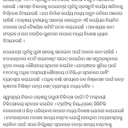
ହୋଇଛି । ସମସ୍ତ ବିଭାଗକୁ ରଥଯାତ୍ରା ପୂର୍ବରୁ ପ୍ରସ୍ତୁତି କାର୍ଯ୍ୟ ସାରିବାକୁ
ନିର୍ଦ୍ଦେଶ ଦିଆଯାଇଛି । ରଥ ନିର୍ମାଣ କାର୍ଯ୍ୟ ମଧ୍ୟ ଦ୍ରୁତ ଗତିରେ ଆଗେଇ
ଚାଲିଛି । ଅକ୍ଷୟ ତୃତୀୟାରୁ ଆରମ୍ଭ ହୋଇଥିବା ଏହି କାର୍ଯ୍ୟର ନିୟମିତ
ତଦାରଖ ପାଇଁ ବୈଷୟିକ କମିଟି ଗଠନ କରାଯାଇଛି । ଆବଶ୍ୟକ କାଠ
ସଂଗ୍ରହ ଓ ରଥ ଦଉଡ଼ିର ଗୁଣମାନ ଉପରେ ମଧ୍ୟ ବିଶେଷ ଧ୍ୟାନ
ଦିଆଯାଉଛି ।
ରଥଯାତ୍ରା ପୂର୍ବରୁ ପୁରୀ ସହରକୁ ସଜେଇବା ପାଇଁ ଅନେକ କାମ ଚାଲିଛି ।
ବଡଦାଣ୍ଡରେ ୫୦ଟି ହାଇମାଷ୍ଟ ଲାଇଟ୍ ଲଗାଯିବା ସହ ସମୁଦ୍ରକୂଳରେ
ନୂତନ ବାୟୋ-ଶୌଚାଳୟ ସ୍ଥାପନ କରାଯିବ। ଯାତ୍ରୀଙ୍କ ସୁବିଧା ପାଇଁ
୧୬୦୦ରୁ ଅଧିକ ଅସ୍ଥାୟୀ ଶୌଚାଳୟ ଓ ବିଭିନ୍ନ ସ୍ଥାନରେ ପାର୍କିଂ
ବ୍ୟବସ୍ଥା କରାଯାଉଛି । ଅଧିକ ବର୍ଷା ସମୟରେ ଜଳ ନିଷ୍କାସନ ପାଇଁ ଉଚ୍ଚ
କ୍ଷମତା ବିଶିଷ୍ଟ ପମ୍ପ ସେଟ୍ ବ୍ୟବସ୍ଥା ମଧ୍ୟ ରହିବ ।
ସ୍ୱାସ୍ଥ୍ୟ ବିଭାଗ ପକ୍ଷରୁ ଜରୁରୀ ଚିକିତ୍ସା ପାଇଁ ୮ଟି ଅସ୍ଥାୟୀ
ଚିକିତ୍ସାଳୟ ସ୍ଥାପନ କରାଯିବ । ଟ୍ରାଫିକ୍ ନିୟନ୍ତ୍ରଣ, ସିସିଟିଭି
ନଜରଦାରୀ ଓ ଭିଡ଼ ପରିଚାଳନା ଉପରେ ମଧ୍ୟ ବିଶେଷ ଯୋଜନା କରାଯାଇଛି
। ବଡଦାଣ୍ଡରେ ମାଗଣା ଖାଦ୍ୟ ବଣ୍ଟନ ଯୋଗୁଁ ହେଉଥିବା ଅବ୍ୟବସ୍ଥାକୁ
ରୋକିବା ପାଇଁ ଏଥର ନିର୍ଦ୍ଧିଷ୍ଟ ସ୍ଥାନରେ ମାତ୍ର ଖାଦ୍ୟ ବଣ୍ଟନକୁ