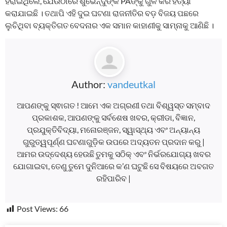
ହରାଇଥିଲେ, ଯେଉଁଠାରେ ଶୁଭେନ୍ଦୁଙ୍କ PAଙ୍କୁ ଗୁଳି କରି ହତ୍ୟା
କରାଯାଇଛି । ତଥାପି ଏହି ଦୁଇ ଘଟଣା ରାଜନୀତିର ବଡ଼ ବିଜୟ ପଛରେ
ଲୁଚିଥିବା ବ୍ୟକ୍ତିଗତ ବେଦନାର ଏକ ସମାନ କାହାଣୀକୁ ସାମ୍ନାକୁ ଆଣିଛି ।
Author:
vandeutkal
ଆପଣଙ୍କୁ ସ୍ଵାଗତ ! ଆମେ ଏକ ଅଗ୍ରଣୀ ତଥା ବିଶ୍ୱସ୍ତ ସମ୍ବାଦ
ପ୍ରକାଶକ, ଆପଣଙ୍କୁ ସର୍ବଶେଷ ଖବର, କ୍ରୀଡା, ବିଜ୍ଞାନ,
ପ୍ରଯୁକ୍ତିବିଦ୍ୟା, ମନୋରଞ୍ଜନ, ସ୍ୱାସ୍ଥ୍ୟ ଏବଂ ଅନ୍ୟାନ୍ୟ
ଗୁରୁତ୍ୱପୂର୍ଣ୍ଣ ଘଟଣାଗୁଡ଼ିକ ଉପରେ ଅଦ୍ୟତନ ପ୍ରଦାନ କରୁ |
ଆମର ଉଦ୍ଦେଶ୍ୟ ହେଉଛି ତୁମକୁ ସଠିକ୍ ଏବଂ ନିର୍ଭରଯୋଗ୍ୟ ଖବର
ଯୋଗାଇବା, ତେଣୁ ତୁମେ ଦୁନିଆରେ କ’ଣ ଘଟୁଛି ସେ ବିଷୟରେ ଅବଗତ
ରହିପାରିବ |
Post Views:
66