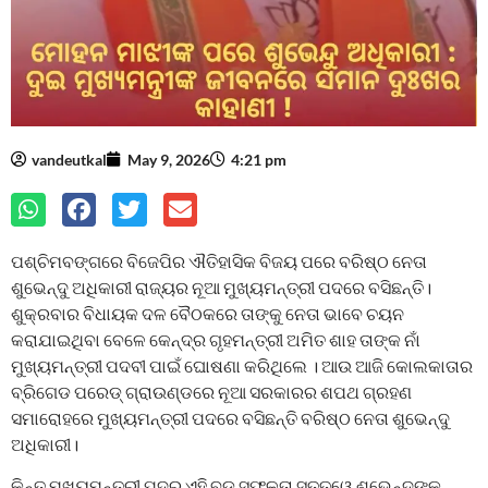
vandeutkal
May 9, 2026
4:21 pm
ପଶ୍ଚିମବଙ୍ଗରେ ବିଜେପିର ଐତିହାସିକ ବିଜୟ ପରେ ବରିଷ୍ଠ ନେତା
ଶୁଭେନ୍ଦୁ ଅଧିକାରୀ ରାଜ୍ୟର ନୂଆ ମୁଖ୍ୟମନ୍ତ୍ରୀ ପଦରେ ବସିଛନ୍ତି।
ଶୁକ୍ରବାର ବିଧାୟକ ଦଳ ବୈଠକରେ ତାଙ୍କୁ ନେତା ଭାବେ ଚୟନ
କରାଯାଇଥିବା ବେଳେ କେନ୍ଦ୍ର ଗୃହମନ୍ତ୍ରୀ ଅମିତ ଶାହ ତାଙ୍କ ନାଁ
ମୁଖ୍ୟମନ୍ତ୍ରୀ ପଦବୀ ପାଇଁ ଘୋଷଣା କରିଥିଲେ । ଆଉ ଆଜି କୋଲକାତାର
ବ୍ରିଗେଡ ପରେଡ୍ ଗ୍ରାଉଣ୍ଡରେ ନୂଆ ସରକାରର ଶପଥ ଗ୍ରହଣ
ସମାରୋହରେ ମୁଖ୍ୟମନ୍ତ୍ରୀ ପଦରେ ବସିଛନ୍ତି ବରିଷ୍ଠ ନେତା ଶୁଭେନ୍ଦୁ
ଅଧିକାରୀ।
କିନ୍ତୁ ମୁଖ୍ୟମନ୍ତ୍ରୀ ପଦର ଏହି ବଡ଼ ସଫଳତା ସତ୍ତ୍ୱେ ଶୁଭେନ୍ଦୁଙ୍କ