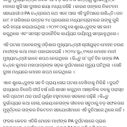
ମନରେ ଖୁସି ସହ ଦୁଃଖର ଛାୟା ମଧ୍ୟ ରହିଛି । କାରଣ ତାଙ୍କର ନିକଟତମ
ସହଯୋଗୀ ଓ PA ଚନ୍ଦ୍ରନାଥ ରଥ ଏବେ ଆଉ ଏହି ଦୁନିଆରେ ନାହାଁନ୍ତି। ଗତ
ମେ’ ୬ ତାରିଖରେ ଉତ୍ତର ୨୪ ପ୍ରଗଣାର ମଧ୍ୟମଗ୍ରାମରେ ତାଙ୍କୁ ଗୁଳି
କରି ହତ୍ୟା କରାଯାଇଥିଲା । ୨୦୨୧ ଠାରୁ ସେ ଶୁଭେନ୍ଦୁଙ୍କ ସହ କାମ
କରୁଥିଲେ ଏବଂ ସମସ୍ତ ରାଜନୈତିକ କାର୍ଯ୍ୟର ଦାୟିତ୍ୱ ସମ୍ଭାଳୁଥିଲେ।
ଏହି ଘଟଣା ଅନେକଙ୍କୁ ଓଡ଼ିଶାର ମୁଖ୍ୟମନ୍ତ୍ରୀ ଶ୍ରୀଯୁକ୍ତ ମୋହନ ଚରଣ
ମାଝୀଙ୍କ କଥା ମନେ ପକାଇଦେଇଛି । ୨୦୨୪ ଜୁନ୍ ୧୨ରେ ମୋହନ ମାଝୀ
ମୁଖ୍ୟମନ୍ତ୍ରୀ ଭାବେ ଶପଥ ନେଇଥିଲେ । କିନ୍ତୁ ତା’ ପୂର୍ବ ଦିନ ତାଙ୍କ PA
ଚନ୍ଦନ କୁମାର ମହାପାତ୍ରଙ୍କ ସଡ଼କ ଦୁର୍ଘଟଣାରେ ମୃତ୍ୟୁ ଘଟିଥିଲା । ସେହି
ଦୁଃଖ ମଧ୍ୟରେ ମୋହନ ଶପଥ ନେଇଥିଲେ ।
ଏବେ ଶୁଭେନ୍ଦୁଙ୍କ ସହ ବି ପ୍ରାୟ ସେଇ ଘଟଣା ଦେଖିବାକୁ ମିଳିଛି । ଦୁଇଟି
ରାଜ୍ୟରେ ବିଜେପି ଦୀର୍ଘ ବର୍ଷ ଧରି ଶାସନ କରୁଥିବା ଆଞ୍ଚଳିକ ଦଳକୁ ପରାସ୍ତ
କରି ପ୍ରଥମ ଥର ପାଇଁ ପୂର୍ଣ୍ଣ ବହୁମତରେ ସରକାର ଗଢ଼ିଛି । କିନ୍ତୁ
ଦୁର୍ଭାଗ୍ୟର କଥା ହେଲା, ଉଭୟ ନେତାଙ୍କ ଜୀବନର ସବୁଠାରୁ ବଡ଼ ସଫଳତାର
ମୁହୂର୍ତ୍ତରେ ତାଙ୍କର ନିକଟତମ ସହଯୋଗୀମାନେ ଏହି ଦୁନିଆରେ ଥିଲେ ନାହିଁ ।
ଫରକ କେବଳ ଏତିକି ମୋହନ ମାଝୀଙ୍କ PA ଦୁର୍ଘଟଣାରେ ପ୍ରାଣ