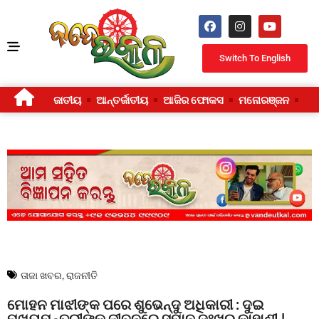
Switch To English
ଜାତୀୟ
ଆନ୍ତର୍ଜାତୀୟ
ଆଜିର ଫୋକସ
ମନୋରଞ୍ଜନ
ଜୀ
ତାଜା ଖବର
,
ରାଜନୀତି
ମୋହନ ମାଝୀଙ୍କ ପରେ ଶୁଭେନ୍ଦୁ ଅଧିକାରୀ : ଦୁଇ
ମୁଖ୍ୟମନ୍ତ୍ରୀଙ୍କ ଜୀବନରେ ସମାନ ଦୁଃଖର କାହାଣୀ !