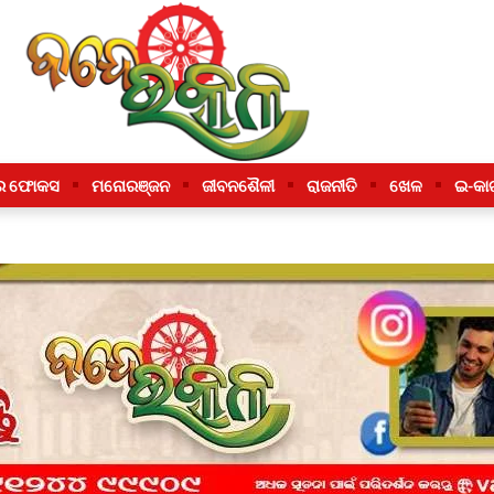
ର ଫୋକସ
ମନୋରଞ୍ଜନ
ଜୀବନଶୈଳୀ
ରାଜନୀତି
ଖେଳ
ଇ-କା