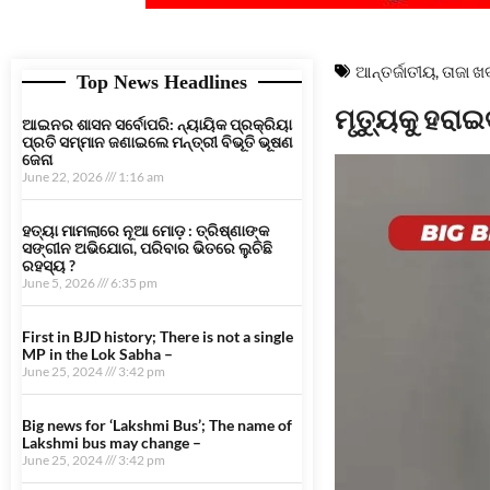
ଆନ୍ତର୍ଜାତୀୟ
,
ତାଜା 
Top News Headlines
ମୃତ୍ୟୁକୁ ହରା
ଆଇନର ଶାସନ ସର୍ବୋପରି: ନ୍ୟାୟିକ ପ୍ରକ୍ରିୟା
ପ୍ରତି ସମ୍ମାନ ଜଣାଇଲେ ମନ୍ତ୍ରୀ ବିଭୂତି ଭୂଷଣ
ଜେନା
June 22, 2026
1:16 am
ହତ୍ୟା ମାମଲାରେ ନୂଆ ମୋଡ଼ : ତ୍ରିଷ୍ଣାଙ୍କ
ସଙ୍ଗୀନ ଅଭିଯୋଗ, ପରିବାର ଭିତରେ ଲୁଚିଛି
ରହସ୍ୟ ?
June 5, 2026
6:35 pm
First in BJD history; There is not a single
MP in the Lok Sabha –
June 25, 2024
3:42 pm
Big news for ‘Lakshmi Bus’; The name of
Lakshmi bus may change –
June 25, 2024
3:42 pm