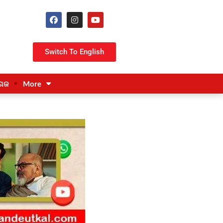
Switch To English
ଗଜ
More