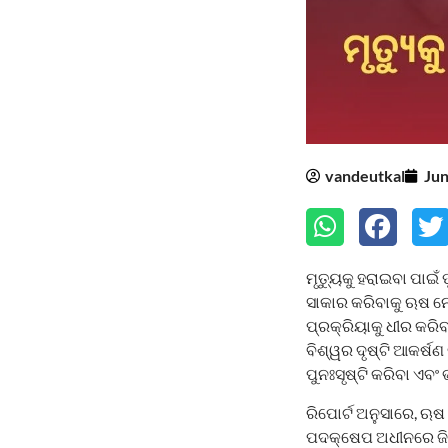
vandeutkal
Jun
ମୃତ୍ୟୁକୁ ହରାଇବା ପାଇଁ 
ସାକାର କରିବାକୁ ଋଷ ନେ
ପ୍ରକ୍ରିୟାକୁ ଧୀର କରି
ବିଶ୍ୱର ଦୃଷ୍ଟି ଆକର୍ଷ
ପୁନଃସୃଷ୍ଟି କରିବା ଏବଂ 
ରିପୋର୍ଟ ଅନୁସାରେ, ଋଷ 
ପଦକ୍ଷେପ ଅଧୀନରେ ଜିନ୍ 