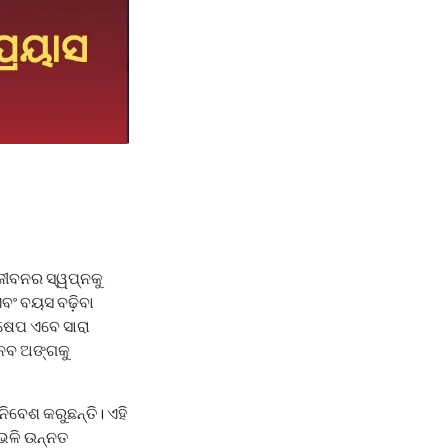
ୁ ଜୀବନର ସ୍ୱପ୍ନକୁ
ଏବଂ ବୟସ ବଢ଼ିବା
୍ଷେପ ଏବେ ସାରା
ାନବ ଅଙ୍ଗକୁ
ିବେଶ କରୁଛନ୍ତି। ଏହି
 ଭଳି ଉନ୍ନତ