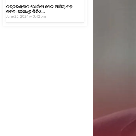
ରତ୍ନଭଣ୍ଡାର ଖୋଲିବା ନେଇ ଆସିଲା ବଡ଼
ଖବର; ଦେଖନ୍ତୁ ଭିଡିଓ…
June 25, 2024
3:42 pm