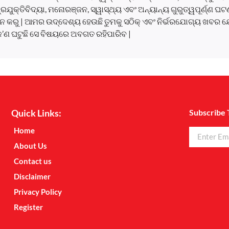
, ପ୍ରଯୁକ୍ତିବିଦ୍ୟା, ମନୋରଞ୍ଜନ, ସ୍ୱାସ୍ଥ୍ୟ ଏବଂ ଅନ୍ୟାନ୍ୟ ଗୁରୁତ୍ୱପୂର୍ଣ୍ଣ 
 କରୁ | ଆମର ଉଦ୍ଦେଶ୍ୟ ହେଉଛି ତୁମକୁ ସଠିକ୍ ଏବଂ ନିର୍ଭରଯୋଗ୍ୟ ଖବର ଯ
କ’ଣ ଘଟୁଛି ସେ ବିଷୟରେ ଅବଗତ ରହିପାରିବ |
Quick Links:
Subscribe 
Home
About Us
Contact us
Disclaimer
Privacy Policy
Register