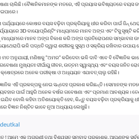
ଷଣା ଚାଲିଛି। ବୈଜ୍ଞାନିକମାନଙ୍କ ମତରେ, ଏହି ପ୍ରୟାସ ଭବିଷ୍ୟତରେ ବୟସ 
ୋଇପାରେ।
ପର୍ଯ୍ୟାୟରେ କୋଷର ବୟସ ବଢ଼ିବା ପ୍ରକ୍ରିୟାକୁ ଧୀର କରିବା ପାଇଁ ଜିନ୍ ଥେ
୍ଯ୍ୟାୟରେ 3D ବାୟୋପ୍ରିଣ୍ଟିଂ ମାଧ୍ୟମରେ ମାନବ ଅଙ୍ଗ ଏବଂ ଟିସୁ ସୃଷ୍ଟି କର
ଶୁ ମାଧ୍ୟମରେ ମାନବ ଅଙ୍ଗ ବିକାଶ କରି ଅଙ୍ଗ ପ୍ରତିରୋପଣର ସମ୍ଭାବନା ଉପ
ୟୋଥେରାପି ଭଳି ପଦ୍ଧତି ଦ୍ୱାରା ଶରୀରକୁ ସୁସ୍ଥ ଓ ସକ୍ରିୟ ରଖିବାର ଉପାୟ 
 ମତ ଅନୁଯାୟୀ, ମଣିଷକୁ “ଅମର” କରିଦେବା ଭଳି ଦାବି ଏବେ ବି ବୈଜ୍ଞାନିକ ଭା
ର ଗବେଷଣା ମୁଖ୍ୟତଃ ଦୀର୍ଘାୟୁ ଜୀବନ, ଉତ୍ତମ ସ୍ୱାସ୍ଥ୍ୟ ଏବଂ ବୟସ ଜନିତ ର
ି କ୍ଷେତ୍ରରେ ଅନେକ ପରୀକ୍ଷା ଓ ଅଧ୍ୟୟନ ଏଯାବତ୍ ଚାଲୁ ରହିଛି।
ଜ୍ଞାନିକ ଏହି ପ୍ରକଳ୍ପକୁ ନେଇ ସନ୍ଦେହ ପ୍ରକାଶ କରିଛନ୍ତି। ସେମାନଙ୍କ ମତରେ
ବ୍ୟବହାର ପାଇଁ ଆହୁରି ଅନେକ ବର୍ଷର ଗବେଷଣା ଏବଂ ପ୍ରମାଣ ଆବଶ୍ୟକ। ତେ
ବ ବୋଲି କହିବା ଅତିଶୟୋକ୍ତି ହେବ, କିନ୍ତୁ ବୟସ ବଢ଼ିବା ପ୍ରକ୍ରିୟାକୁ ଧୀର
ରେ ବିଜ୍ଞାନ ନିଶ୍ଚିତ ଭାବେ ନୂଆ ଅଧ୍ୟାୟ ଲେଖୁଛି।
deutkal
ତ ! ଆମେ ଏକ ଅଗ୍ରଣୀ ତଥା ବିଶ୍ୱସ୍ତ ସମ୍ବାଦ ପ୍ରକାଶକ, ଆପଣଙ୍କୁ ସର୍