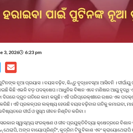
e 3, 2026
6:23 pm
ପୁଟିନଙ୍କ ନୂଆ ପ୍ରୟାସ । ବୟସ ବଢ଼ିବ, କିନ୍ତୁ ବୃଦ୍ଧାବସ୍ଥା ଆସିବନି । ଦୀର୍ଘାୟ
ଇଛି କିଛି ଏଭଳି ବଡ଼ ପଦକ୍ଷେପ। ଆଧୁନିକ ବିଜ୍ଞାନ ଏବେ ମଣିଷର ଆୟୁ ବୃଦ୍ଧି 
ବା ଦିଗରେ ଦ୍ରୁତ ଗତିରେ କାମ କରୁଛି। ଏହି ପରିପ୍ରେକ୍ଷୀରେ ଋଷର ଏକ ପଦକ
ଣ କରିଛି। ଏହି ପ୍ରକଳ୍ପର ଲକ୍ଷ୍ୟ ହେଉଛି ବୟସ ବଢ଼ିବାର ଗତିକୁ କମାଇବା, ମ
ଭବିଷ୍ୟତରେ ଦୀର୍ଘ ଓ ସୁସ୍ଥ ଜୀବନ ନିଶ୍ଚିତ କରିବା।
ସରକାର ସ୍ୱାସ୍ଥ୍ୟ ସଂରକ୍ଷଣ ଓ ଜୀବ ପ୍ରଯୁକ୍ତିବିଦ୍ୟା କ୍ଷେତ୍ରରେ ବିଶାଳ ନ
ଥେରାପି, ଅଙ୍ଗ ବାୟୋପ୍ରିଣ୍ଟିଂ, କୃତ୍ରିମ ଟିସୁ ବିକାଶ ଏବଂ କ୍ରାୟୋଥେରାପି