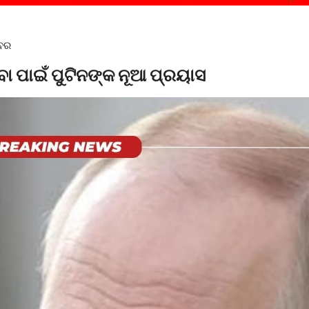
ଖବର
ଇବା ପାଇଁ ପୁଟିନଙ୍କ ନୂଆ ପ୍ରୟାସ