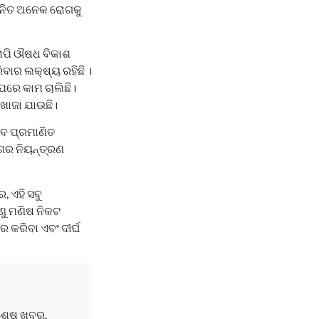
ଜନିତ ଅନେକ ରୋଗକୁ
ରାପି ଔଷଧ ବିକାଶ
ିବାର ଲକ୍ଷ୍ୟ ରହିଛି ।
ରେ କାମ ଚାଲିଛି।
ଖୋଜା ଯାଉଛି।
ବେ ପ୍ରମାଣିତ
ୋଗର ନିୟନ୍ତ୍ରଣ
, ଏହି ସବୁ
ଣୁ ମଣିଷ ନିକଟ
 କରିବା ଏବଂ ଦୀର୍ଘ
ବଶେଷ ଖବର,