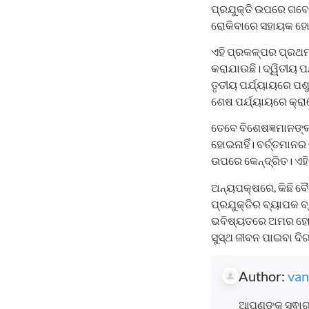
ପ୍ରଯୁକ୍ତି ଉପରେ ଗବେ
ରୋକିବାରେ ସହାୟକ ହ
ଏହି ପ୍ରକଳ୍ପର ପ୍ରଥମ 
କରାଯାଉଛି। ଦ୍ୱିତୀୟ ପର
ତୃତୀୟ ପର୍ଯ୍ୟାୟରେ ପ
ଶେଷ ପର୍ଯ୍ୟାୟରେ କ୍ରା
ତେବେ ବିଶେଷଜ୍ଞମାନଙ୍କ
ହୋଇନାହିଁ। ବର୍ତ୍ତମାନ
ଉପରେ କେନ୍ଦ୍ରିତ। ଏହ
ଅନ୍ୟପକ୍ଷରେ, କିଛି ବୈ
ପ୍ରଯୁକ୍ତିର ବ୍ୟାପକ 
ଭବିଷ୍ୟତରେ ଅମର ହୋଇଯି
ସୁସ୍ଥ ଜୀବନ ପାଇବା ଦିଗ
Author:
van
ଆପଣଙ୍କୁ ସ୍ଵାଗ