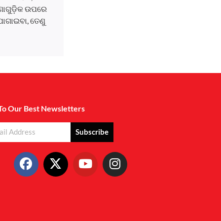
ଘଟଣାଗୁଡ଼ିକ ଉପରେ
ୋଗାଇବା, ତେଣୁ
To Our Best Newsletters
Subscribe