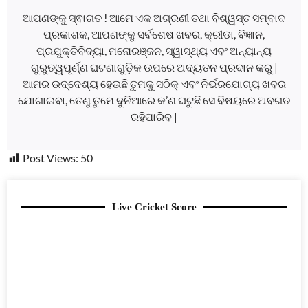
ଆପଣଙ୍କୁ ସ୍ଵାଗତ ! ଆମେ ଏକ ଅଗ୍ରଣୀ ତଥା ବିଶ୍ୱସ୍ତ ସମ୍ବାଦ
ପ୍ରକାଶକ, ଆପଣଙ୍କୁ ସର୍ବଶେଷ ଖବର, କ୍ରୀଡା, ବିଜ୍ଞାନ,
ପ୍ରଯୁକ୍ତିବିଦ୍ୟା, ମନୋରଞ୍ଜନ, ସ୍ୱାସ୍ଥ୍ୟ ଏବଂ ଅନ୍ୟାନ୍ୟ
ଗୁରୁତ୍ୱପୂର୍ଣ୍ଣ ଘଟଣାଗୁଡ଼ିକ ଉପରେ ଅଦ୍ୟତନ ପ୍ରଦାନ କରୁ |
ଆମର ଉଦ୍ଦେଶ୍ୟ ହେଉଛି ତୁମକୁ ସଠିକ୍ ଏବଂ ନିର୍ଭରଯୋଗ୍ୟ ଖବର
ଯୋଗାଇବା, ତେଣୁ ତୁମେ ଦୁନିଆରେ କ’ଣ ଘଟୁଛି ସେ ବିଷୟରେ ଅବଗତ
ରହିପାରିବ |
Post Views:
50
Live Cricket Score