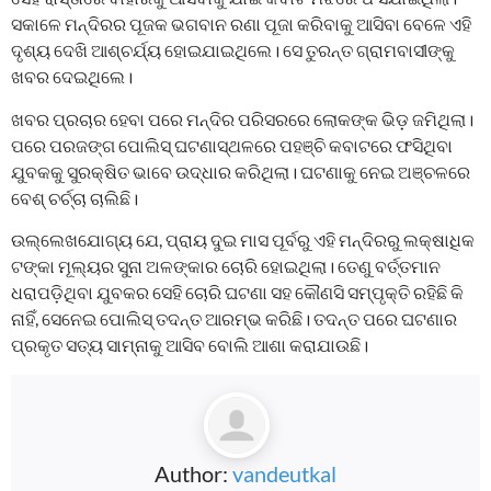
ସକାଳେ ମନ୍ଦିରର ପୂଜକ ଭଗବାନ ରଣା ପୂଜା କରିବାକୁ ଆସିବା ବେଳେ ଏହି
ଦୃଶ୍ୟ ଦେଖି ଆଶ୍ଚର୍ଯ୍ୟ ହୋଇଯାଇଥିଲେ। ସେ ତୁରନ୍ତ ଗ୍ରାମବାସୀଙ୍କୁ
ଖବର ଦେଇଥିଲେ।
ଖବର ପ୍ରଚାର ହେବା ପରେ ମନ୍ଦିର ପରିସରରେ ଲୋକଙ୍କ ଭିଡ଼ ଜମିଥିଲା।
ପରେ ପରଜଙ୍ଗ ପୋଲିସ୍ ଘଟଣାସ୍ଥଳରେ ପହଞ୍ଚି କବାଟରେ ଫସିଥିବା
ଯୁବକକୁ ସୁରକ୍ଷିତ ଭାବେ ଉଦ୍ଧାର କରିଥିଲା। ଘଟଣାକୁ ନେଇ ଅଞ୍ଚଳରେ
ବେଶ୍ ଚର୍ଚ୍ଚା ଚାଲିଛି।
ଉଲ୍ଲେଖଯୋଗ୍ୟ ଯେ, ପ୍ରାୟ ଦୁଇ ମାସ ପୂର୍ବରୁ ଏହି ମନ୍ଦିରରୁ ଲକ୍ଷାଧିକ
ଟଙ୍କା ମୂଲ୍ୟର ସୁନା ଅଳଙ୍କାର ଚୋରି ହୋଇଥିଲା। ତେଣୁ ବର୍ତ୍ତମାନ
ଧରାପଡ଼ିଥିବା ଯୁବକର ସେହି ଚୋରି ଘଟଣା ସହ କୌଣସି ସମ୍ପୃକ୍ତି ରହିଛି କି
ନାହିଁ, ସେନେଇ ପୋଲିସ୍ ତଦନ୍ତ ଆରମ୍ଭ କରିଛି। ତଦନ୍ତ ପରେ ଘଟଣାର
ପ୍ରକୃତ ସତ୍ୟ ସାମ୍ନାକୁ ଆସିବ ବୋଲି ଆଶା କରାଯାଉଛି।
Author:
vandeutkal