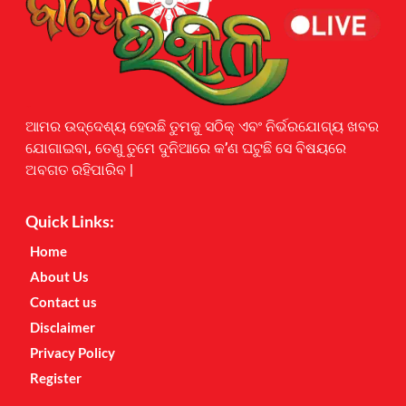
Earnyatra
ଆମର ଉଦ୍ଦେଶ୍ୟ ହେଉଛି ତୁମକୁ ସଠିକ୍ ଏବଂ ନିର୍ଭରଯୋଗ୍ୟ ଖବର
ଯୋଗାଇବା, ତେଣୁ ତୁମେ ଦୁନିଆରେ କ’ଣ ଘଟୁଛି ସେ ବିଷୟରେ
ଅବଗତ ରହିପାରିବ |
Quick Links:
Home
About Us
Contact us
Disclaimer
Privacy Policy
Register