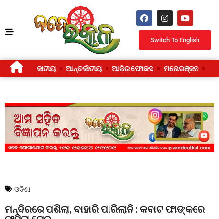
Switch To English
ଜାତୀୟ
ଆନ୍ତର୍ଜାତୀୟ
ଆଜିର ଫୋକସ
ମନୋରଞ୍ଜନ
ଜୀ
ଓଡିଶା
ମନ୍ଦିରରେ ପଶିଲା, ବାହାରି ପାରିଲାନି : କବାଟ ଫାଙ୍କରେ
ଫସିଲା ଚୋର