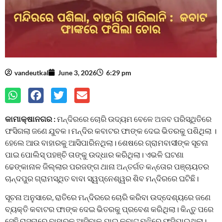
vandeutkal
June 3, 2026
6:29 pm
କାମାକ୍ଷାନଗର :
ମନ୍ଦିରରେ ଚୋରି ଉଦ୍ୟମ ବେଳେ ଅଜବ ପରିସ୍ଥିତିରେ
ଫସିଗଲା ଜଣେ ଯୁବକ। ମନ୍ଦିର କବାଟର ଫାଙ୍କ ଦେଇ ଭିତରକୁ ପଶିଥିଲା ।
ହେଲେ ଆଉ ବାହାରକୁ ଆସିପାରିନଥିଲା। ଶେଷରେ ଗ୍ରାମବାସୀଙ୍କ ସୂଚନା
ପାଇ ପୋଲିସ୍ ପହଞ୍ଚି ତାଙ୍କୁ ଉଦ୍ଧାର କରିଥିଲା। ଏଭଳି ଘଟଣା
ଢେଙ୍କାନାଳ ଜିଲ୍ଲାର ପରଜଙ୍ଗ ଥାନା ଅନ୍ତର୍ଗତ କନ୍ତୋର ପଞ୍ଚାୟତର
ଚାନ୍ଦପୁର ଗ୍ରାମସ୍ଥିତ ବାବା ସ୍ୱପ୍ନେଶ୍ୱର ଶିବ ମନ୍ଦିରରେ ଘଟିଛି।
ସୂଚନା ଅନୁସାରେ, ରାତିରେ ମନ୍ଦିରରେ ଚୋରି କରିବା ଉଦ୍ଦେଶ୍ୟରେ ଜଣେ
ବ୍ୟକ୍ତି କବାଟର ଫାଙ୍କ ଦେଇ ଭିତରକୁ ପ୍ରବେଶ କରିଥିଲା। କିନ୍ତୁ ପରେ
ସେହି ରାସ୍ତାରେ ବାହାରକୁ ଆସିବାକୁ ଯାଇ କବାଟ ମଝିରେ ଫସିଯାଇଥିଲା।