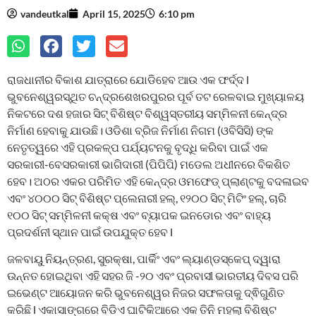
vandeutkal
April 15, 2025
6:10 pm
ରାଜଧାନୀର ବିକାଶ ଯାତ୍ରାରେ ଯୋଡିହେବ ଆଉ ଏକ ଫର୍ଦ୍ଦ l
ଭୁବନେଶ୍ୱରସ୍ଥିତ ଚନ୍ଦ୍ରଶେଖରପୁରର ପୂର୍ବ ତଟ ରେଳବାଇ ମୁଖ୍ୟାଳୟ
ନିକଟରେ ଦଶ ହଜାର ସିଟ୍ ବିଶିଷ୍ଟ ବିଶ୍ୱସ୍ତରୀୟ ସମ୍ମିଳନୀ କେନ୍ଦ୍ର
ନିର୍ମାଣ ହେବାକୁ ଯାଉଛି। ଓଡିଶା ବ୍ରିଜ ନିର୍ମାଣ ନିଗମ (ଓବିସିସି) ଙ୍କ
ନେତୃତ୍ୱରେ ଏହି ପ୍ରକଳ୍ପ ପର୍ଯ୍ୟଟନକୁ ବୃଦ୍ଧି କରିବା ପାଇଁ ଏକ
ସରକାରୀ-ବେସରକାରୀ ଭାଗିଦାରୀ (ପିପିପି) ମଡେଲ ଅଧୀନରେ ବିକଶିତ
ହେବ। ଅଠର ଏକର ପରିମିତ ଏହି କେନ୍ଦ୍ର ଓମଫେଡ୍ ପ୍ଲାଣ୍ଟକୁ ବଦଳାଇବ
ଏବଂ ୪୦୦୦ ସିଟ୍ ବିଶିଷ୍ଟ ପ୍ଲେନାରୀ ହଲ୍, ୧୨୦୦ ସିଟ୍ ମିଟିଂ ହଲ୍, ଚାରି
୧୦୦ ସିଟ୍ ସମ୍ମିଳନୀ କକ୍ଷ ଏବଂ ବ୍ୟାପକ ଇନଡୋର ଏବଂ ବାହ୍ୟ
ପ୍ରଦର୍ଶନୀ ସ୍ଥାନ ପାଇଁ ଉପଯୁକ୍ତ ହେବ l
ଜଳବାୟୁ ନିୟନ୍ତ୍ରଣ, ସୁରକ୍ଷା, ପାର୍କିଂ ଏବଂ ଲ୍ୟାଣ୍ଡସ୍କେପ୍ ଦ୍ୱାରା
ଉନ୍ନତ ହୋଇଥିବା ଏହି ସହର ଜି -୨୦ ଏବଂ ପ୍ରବାସୀ ଭାରତୀୟ ଦିବସ ପରି
ଇଭେଣ୍ଟ ଆୟୋଜନ କରି ଭୁବନେଶ୍ୱର ନିଜର ସଫଳତାକୁ ଦ୍ଵିଗୁଣିତ
କରିଛି l ଏକାସାଙ୍ଗରେ ବିଡିଏ ଘାଟିକିଆରେ ଏକ ତିନି ମହଲା ବିଶିଷ୍ଟ