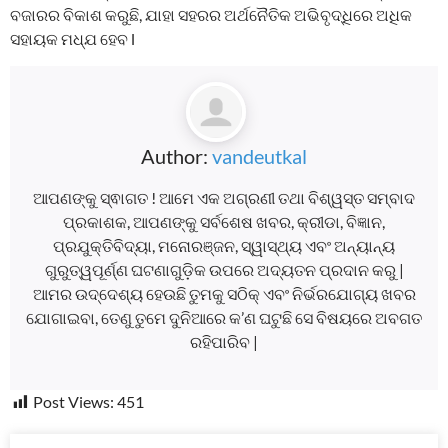
ବଜାରର ବିକାଶ କରୁଛି, ଯାହା ସହରର ଅର୍ଥନୈତିକ ଅଭିବୃଦ୍ଧିରେ ଅଧିକ
ସହାୟକ ମଧ୍ଯ ହେବ l
Author:
vandeutkal
ଆପଣଙ୍କୁ ସ୍ଵାଗତ ! ଆମେ ଏକ ଅଗ୍ରଣୀ ତଥା ବିଶ୍ୱସ୍ତ ସମ୍ବାଦ
ପ୍ରକାଶକ, ଆପଣଙ୍କୁ ସର୍ବଶେଷ ଖବର, କ୍ରୀଡା, ବିଜ୍ଞାନ,
ପ୍ରଯୁକ୍ତିବିଦ୍ୟା, ମନୋରଞ୍ଜନ, ସ୍ୱାସ୍ଥ୍ୟ ଏବଂ ଅନ୍ୟାନ୍ୟ
ଗୁରୁତ୍ୱପୂର୍ଣ୍ଣ ଘଟଣାଗୁଡ଼ିକ ଉପରେ ଅଦ୍ୟତନ ପ୍ରଦାନ କରୁ |
ଆମର ଉଦ୍ଦେଶ୍ୟ ହେଉଛି ତୁମକୁ ସଠିକ୍ ଏବଂ ନିର୍ଭରଯୋଗ୍ୟ ଖବର
ଯୋଗାଇବା, ତେଣୁ ତୁମେ ଦୁନିଆରେ କ’ଣ ଘଟୁଛି ସେ ବିଷୟରେ ଅବଗତ
ରହିପାରିବ |
Post Views:
451