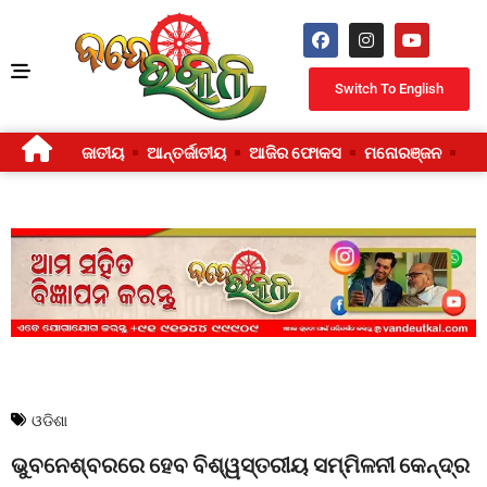
Switch To English
ଜାତୀୟ
ଆନ୍ତର୍ଜାତୀୟ
ଆଜିର ଫୋକସ
ମନୋରଞ୍ଜନ
ଜୀ
ଓଡିଶା
ଭୁବନେଶ୍ବରରେ ହେବ ବିଶ୍ୱସ୍ତରୀୟ ସମ୍ମିଳନୀ କେନ୍ଦ୍ର