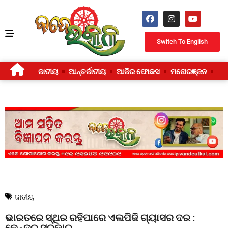
Switch To English
ଜାତୀୟ
ଆନ୍ତର୍ଜାତୀୟ
ଆଜିର ଫୋକସ
ମନୋରଞ୍ଜନ
ଜୀ
ଜାତୀୟ
ଭାରତରେ ସ୍ଥିର ରହିପାରେ ଏଲପିଜି ଗ୍ୟାସର ଦର :
କେନ୍ଦ୍ର ସରକାର