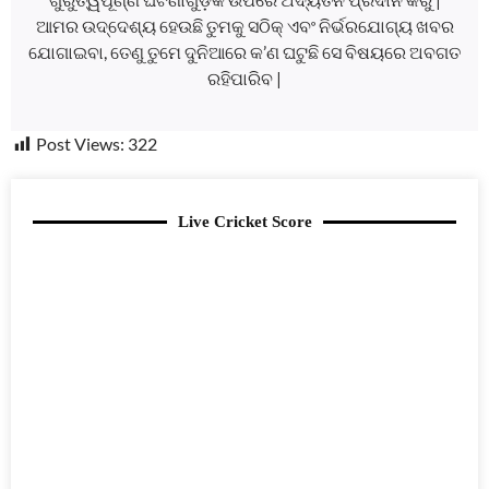
ଆମର ଉଦ୍ଦେଶ୍ୟ ହେଉଛି ତୁମକୁ ସଠିକ୍ ଏବଂ ନିର୍ଭରଯୋଗ୍ୟ ଖବର
ଯୋଗାଇବା, ତେଣୁ ତୁମେ ଦୁନିଆରେ କ’ଣ ଘଟୁଛି ସେ ବିଷୟରେ ଅବଗତ
ରହିପାରିବ |
Post Views:
322
Live Cricket Score