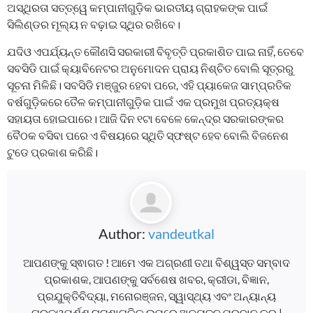
ଅସ୍ଥିରତା ସତ୍ତ୍ୱେ କମ୍ପାନୀଗୁଡ଼ିକ ଭାରତୀୟ ଗ୍ରାହକଙ୍କ ପାଇଁ
ସିଲିଣ୍ଡର ମୂଲ୍ୟ ନ ବଢ଼ାଇ ସ୍ଥିର ରଖିବେ।
ଯଦିଓ ଏପର୍ଯ୍ୟନ୍ତ କୌଣସି ସରକାରୀ ବିବୃତ୍ତି ପ୍ରକାଶିତ ପାଇ ନାହିଁ, ତେବେ
ସବସିଡି ପାଇଁ କ୍ୟାବିନେଟର ଅନୁମୋଦନ ପ୍ରାୟ ନିଶ୍ଚିତ ବୋଲି ସୂତ୍ରରୁ
ସୂଚନା ମିଳିଛି। ସବସିଡି ମଞ୍ଜୁର ହେବା ପରେ, ଏହି ପ୍ୟାକେଜ ସାମ୍ପ୍ରତିକ
ବର୍ଷଗୁଡ଼ିକରେ ତୈଳ କମ୍ପାନୀଗୁଡ଼ିକ ପାଇଁ ଏକ ପ୍ରମୁଖ ପ୍ରତ୍ୟକ୍ଷ
ସହାୟତା ହୋଇପାରେ। ଆଜି ଦିନ ୧ଟା ବେଳେ କେନ୍ଦ୍ର ସରକାରଙ୍କର
ବୈଠକ ବସିବା ପରେ ଏ ବିଷୟରେ ସ୍ଥିତି ସ୍ଫଷ୍ଟ ହେବ ବୋଲି ବିଜନେଶ
ଟୁଡେ ପ୍ରକାଶ କରିଛି।
Author:
vandeutkal
ଆପଣଙ୍କୁ ସ୍ଵାଗତ ! ଆମେ ଏକ ଅଗ୍ରଣୀ ତଥା ବିଶ୍ୱସ୍ତ ସମ୍ବାଦ
ପ୍ରକାଶକ, ଆପଣଙ୍କୁ ସର୍ବଶେଷ ଖବର, କ୍ରୀଡା, ବିଜ୍ଞାନ,
ପ୍ରଯୁକ୍ତିବିଦ୍ୟା, ମନୋରଞ୍ଜନ, ସ୍ୱାସ୍ଥ୍ୟ ଏବଂ ଅନ୍ୟାନ୍ୟ
ଗୁରୁତ୍ୱପୂର୍ଣ୍ଣ ଘଟଣାଗୁଡ଼ିକ ଉପରେ ଅଦ୍ୟତନ ପ୍ରଦାନ କରୁ |