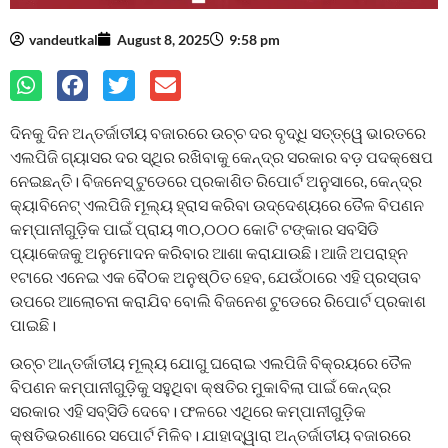
vandeutkal
August 8, 2025
9:58 pm
ଦିନକୁ ଦିନ ଅନ୍ତର୍ଜାତୀୟ ବଜାରରେ ଉଚ୍ଚ ଦର ବୃଦ୍ଧି ସତ୍ତ୍ୱେ ଭାରତରେ
ଏଲପିଜି ଗ୍ୟାସର ଦର ସ୍ଥିର ରଖିବାକୁ କେନ୍ଦ୍ର ସରକାର ବଡ଼ ପଦକ୍ଷେପ
ନେଇଛନ୍ତି। ବିଜନେସ୍ ଟୁଡେରେ ପ୍ରକାଶିତ ରିପୋର୍ଟ ଅନୁସାରେ, କେନ୍ଦ୍ର
କ୍ୟାବିନେଟ୍ ଏଲପିଜି ମୂଲ୍ୟ ହ୍ରାସ କରିବା ଉଦ୍ଦେଶ୍ୟରେ ତୈଳ ବିପଣନ
କମ୍ପାନୀଗୁଡ଼ିକ ପାଇଁ ପ୍ରାୟ ୩୦,୦୦୦ କୋଟି ଟଙ୍କାର ସବସିଡି
ପ୍ୟାକେଜକୁ ଅନୁମୋଦନ କରିବାର ଆଶା କରାଯାଉଛି। ଆଜି ଅପରାହ୍ନ
୧ଟାରେ ଏନେଇ ଏକ ବୈଠକ ଅନୁଷ୍ଠିତ ହେବ, ଯେଉଁଠାରେ ଏହି ପ୍ରସ୍ତାବ
ଉପରେ ଆଲୋଚନା କରାଯିବ ବୋଲି ବିଜନେଶ ଟୁଡେରେ ରିପୋର୍ଟ ପ୍ରକାଶ
ପାଇଛି।
ଉଚ୍ଚ ଆନ୍ତର୍ଜାତୀୟ ମୂଲ୍ୟ ଯୋଗୁ ଘରୋଇ ଏଲପିଜି ବିକ୍ରୟରେ ତୈଳ
ବିପଣନ କମ୍ପାନୀଗୁଡ଼ିକୁ ସହୁଥିବା କ୍ଷତିର ମୁକାବିଲା ପାଇଁ କେନ୍ଦ୍ର
ସରକାର ଏହି ସବ୍‌ସିଡି ଦେବେ। ଫଳରେ ଏଥିରେ କମ୍ପାନୀଗୁଡ଼ିକ
କ୍ଷତିଭରଣାରେ ସପୋର୍ଟ ମିଳିବ। ଯାହାଦ୍ୱାରା ଅନ୍ତର୍ଜାତୀୟ ବଜାରରେ