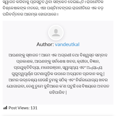
ସ୍ୱାଗତ କରିବାକୁ ପ୍ରସ୍ତୁତ ଥିବା ସଙ୍କେତ ଦେଇଛନ୍ତି। ରାଜନୈତିକ
ବିଶ୍ଳେଷକଙ୍କ ମତରେ, ଏହା ପଶ୍ଚିମବଙ୍ଗର ରାଜନୀତିରେ ଏକ ବଡ଼
ପରିବର୍ତ୍ତନର ଆରମ୍ଭ ହୋଇପାରେ।
Author:
vandeutkal
ଆପଣଙ୍କୁ ସ୍ଵାଗତ ! ଆମେ ଏକ ଅଗ୍ରଣୀ ତଥା ବିଶ୍ୱସ୍ତ ସମ୍ବାଦ
ପ୍ରକାଶକ, ଆପଣଙ୍କୁ ସର୍ବଶେଷ ଖବର, କ୍ରୀଡା, ବିଜ୍ଞାନ,
ପ୍ରଯୁକ୍ତିବିଦ୍ୟା, ମନୋରଞ୍ଜନ, ସ୍ୱାସ୍ଥ୍ୟ ଏବଂ ଅନ୍ୟାନ୍ୟ
ଗୁରୁତ୍ୱପୂର୍ଣ୍ଣ ଘଟଣାଗୁଡ଼ିକ ଉପରେ ଅଦ୍ୟତନ ପ୍ରଦାନ କରୁ |
ଆମର ଉଦ୍ଦେଶ୍ୟ ହେଉଛି ତୁମକୁ ସଠିକ୍ ଏବଂ ନିର୍ଭରଯୋଗ୍ୟ ଖବର
ଯୋଗାଇବା, ତେଣୁ ତୁମେ ଦୁନିଆରେ କ’ଣ ଘଟୁଛି ସେ ବିଷୟରେ ଅବଗତ
ରହିପାରିବ |
Post Views:
131