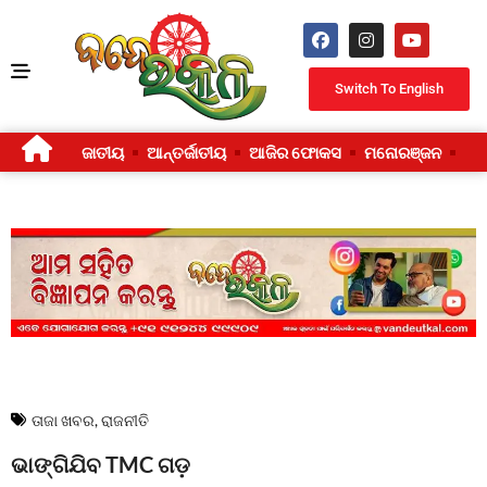
Switch To English
ଜାତୀୟ
ଆନ୍ତର୍ଜାତୀୟ
ଆଜିର ଫୋକସ
ମନୋରଞ୍ଜନ
ଜୀ
ତାଜା ଖବର
,
ରାଜନୀତି
ଭାଙ୍ଗିଯିବ TMC ଗଡ଼