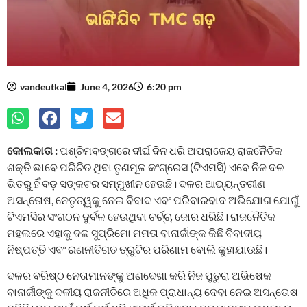
vandeutkal
June 4, 2026
6:20 pm
କୋଲକାତା :
ପଶ୍ଚିମବଙ୍ଗରେ ଦୀର୍ଘ ଦିନ ଧରି ଅପରାଜେୟ ରାଜନୈତିକ
ଶକ୍ତି ଭାବେ ପରିଚିତ ଥିବା ତୃଣମୂଳ କଂଗ୍ରେସ (ଟିଏମସି) ଏବେ ନିଜ ଦଳ
ଭିତରୁ ହିଁ ବଡ଼ ସଙ୍କଟର ସମ୍ମୁଖୀନ ହେଉଛି। ଦଳର ଆଭ୍ୟନ୍ତରୀଣ
ଅସନ୍ତୋଷ, ନେତୃତ୍ୱକୁ ନେଇ ବିବାଦ ଏବଂ ପରିବାରବାଦ ଅଭିଯୋଗ ଯୋଗୁଁ
ଟିଏମସିର ସଂଗଠନ ଦୁର୍ବଳ ହେଉଥିବା ଚର୍ଚ୍ଚା ଜୋର ଧରିଛି। ରାଜନୈତିକ
ମହଲରେ ଏହାକୁ ଦଳ ସୁପ୍ରିମୋ ମମତା ବାନାର୍ଜୀଙ୍କ କିଛି ବିବାଦୀୟ
ନିଷ୍ପତ୍ତି ଏବଂ ରଣନୀତିଗତ ତ୍ରୁଟିର ପରିଣାମ ବୋଲି କୁହାଯାଉଛି।
ଦଳର ବରିଷ୍ଠ ନେତାମାନଙ୍କୁ ଅଣଦେଖା କରି ନିଜ ପୁତୁରା ଅଭିଷେକ
ବାନାର୍ଜୀଙ୍କୁ ଦଳୀୟ ରାଜନୀତିରେ ଅଧିକ ପ୍ରାଧାନ୍ୟ ଦେବା ନେଇ ଅସନ୍ତୋଷ