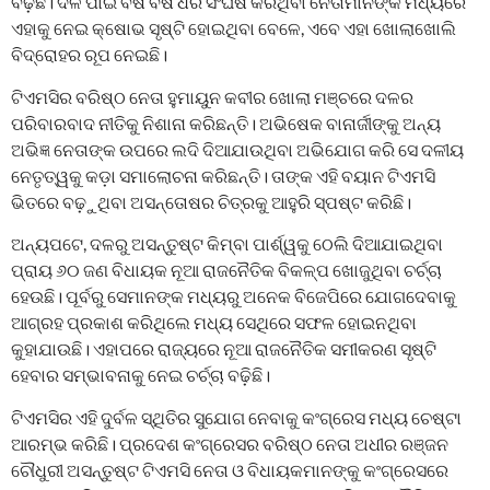
ବଢ଼ିଛି। ଦଳ ପାଇଁ ବର୍ଷ ବର୍ଷ ଧରି ସଂଘର୍ଷ କରିଥିବା ନେତାମାନଙ୍କ ମଧ୍ୟରେ
ଏହାକୁ ନେଇ କ୍ଷୋଭ ସୃଷ୍ଟି ହୋଇଥିବା ବେଳେ, ଏବେ ଏହା ଖୋଲାଖୋଲି
ବିଦ୍ରୋହର ରୂପ ନେଇଛି।
ଟିଏମସିର ବରିଷ୍ଠ ନେତା ହୁମାୟୁନ କବୀର ଖୋଲା ମଞ୍ଚରେ ଦଳର
ପରିବାରବାଦ ନୀତିକୁ ନିଶାନା କରିଛନ୍ତି। ଅଭିଷେକ ବାନାର୍ଜୀଙ୍କୁ ଅନ୍ୟ
ଅଭିଜ୍ଞ ନେତାଙ୍କ ଉପରେ ଲଦି ଦିଆଯାଉଥିବା ଅଭିଯୋଗ କରି ସେ ଦଳୀୟ
ନେତୃତ୍ୱକୁ କଡ଼ା ସମାଲୋଚନା କରିଛନ୍ତି। ତାଙ୍କ ଏହି ବୟାନ ଟିଏମସି
ଭିତରେ ବଢ଼ୁଥିବା ଅସନ୍ତୋଷର ଚିତ୍ରକୁ ଆହୁରି ସ୍ପଷ୍ଟ କରିଛି।
ଅନ୍ୟପଟେ, ଦଳରୁ ଅସନ୍ତୁଷ୍ଟ କିମ୍ବା ପାର୍ଶ୍ୱକୁ ଠେଲି ଦିଆଯାଇଥିବା
ପ୍ରାୟ ୬୦ ଜଣ ବିଧାୟକ ନୂଆ ରାଜନୈତିକ ବିକଳ୍ପ ଖୋଜୁଥିବା ଚର୍ଚ୍ଚା
ହେଉଛି। ପୂର୍ବରୁ ସେମାନଙ୍କ ମଧ୍ୟରୁ ଅନେକ ବିଜେପିରେ ଯୋଗଦେବାକୁ
ଆଗ୍ରହ ପ୍ରକାଶ କରିଥିଲେ ମଧ୍ୟ ସେଥିରେ ସଫଳ ହୋଇନଥିବା
କୁହାଯାଉଛି। ଏହାପରେ ରାଜ୍ୟରେ ନୂଆ ରାଜନୈତିକ ସମୀକରଣ ସୃଷ୍ଟି
ହେବାର ସମ୍ଭାବନାକୁ ନେଇ ଚର୍ଚ୍ଚା ବଢ଼ିଛି।
ଟିଏମସିର ଏହି ଦୁର୍ବଳ ସ୍ଥିତିର ସୁଯୋଗ ନେବାକୁ କଂଗ୍ରେସ ମଧ୍ୟ ଚେଷ୍ଟା
ଆରମ୍ଭ କରିଛି। ପ୍ରଦେଶ କଂଗ୍ରେସର ବରିଷ୍ଠ ନେତା ଅଧୀର ରଞ୍ଜନ
ଚୌଧୁରୀ ଅସନ୍ତୁଷ୍ଟ ଟିଏମସି ନେତା ଓ ବିଧାୟକମାନଙ୍କୁ କଂଗ୍ରେସରେ