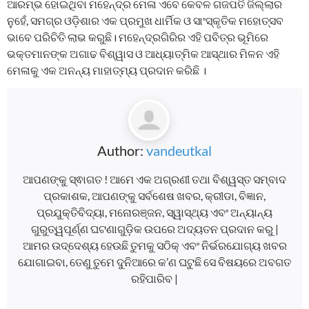
ଆରମ୍ଭ ହୋଇଥିବା ମହେନ୍ଦ୍ର ମେଳା ଏବେ କେବଳ ଗଜପତି ଜିଲ୍ଲାର
ନୁହେଁ, ସମଗ୍ର ଓଡ଼ିଶାର ଏକ ପ୍ରମୁଖ ଧାର୍ମିକ ଓ ସାଂସ୍କୃତିକ ମହୋତ୍ସବ
ଭାବେ ପରିଚିତି ଲାଭ କରୁଛି। ମହେନ୍ଦ୍ରଗିରିର ଏହି ପବିତ୍ର ଭୂମିରେ
ଭକ୍ତମାନଙ୍କ ଅଗାଢ ବିଶ୍ୱାସ ଓ ଆଧ୍ୟାତ୍ମିକ ଆସ୍ଥାର ମିଳନ ଏହି
ମେଳାକୁ ଏକ ଅନନ୍ୟ ମାହାତ୍ମ୍ୟ ପ୍ରଦାନ କରିଛି ।
Author:
vandeutkal
ଆପଣଙ୍କୁ ସ୍ଵାଗତ ! ଆମେ ଏକ ଅଗ୍ରଣୀ ତଥା ବିଶ୍ୱସ୍ତ ସମ୍ବାଦ
ପ୍ରକାଶକ, ଆପଣଙ୍କୁ ସର୍ବଶେଷ ଖବର, କ୍ରୀଡା, ବିଜ୍ଞାନ,
ପ୍ରଯୁକ୍ତିବିଦ୍ୟା, ମନୋରଞ୍ଜନ, ସ୍ୱାସ୍ଥ୍ୟ ଏବଂ ଅନ୍ୟାନ୍ୟ
ଗୁରୁତ୍ୱପୂର୍ଣ୍ଣ ଘଟଣାଗୁଡ଼ିକ ଉପରେ ଅଦ୍ୟତନ ପ୍ରଦାନ କରୁ |
ଆମର ଉଦ୍ଦେଶ୍ୟ ହେଉଛି ତୁମକୁ ସଠିକ୍ ଏବଂ ନିର୍ଭରଯୋଗ୍ୟ ଖବର
ଯୋଗାଇବା, ତେଣୁ ତୁମେ ଦୁନିଆରେ କ’ଣ ଘଟୁଛି ସେ ବିଷୟରେ ଅବଗତ
ରହିପାରିବ |