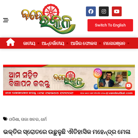
Switch To English
ଜାତୀୟ
ଆନ୍ତର୍ଜାତୀୟ
ଆଜିର ଫୋକସ
ମନୋରଞ୍ଜନ
ଜୀ
ଓଡିଶା
,
ତାଜା ଖବର
,
ଧର୍ମ
ଭକ୍ତିର ସ୍ରୋତରେ ଉଛୁଳୁଛି ଐତିହାସିକ ମହେନ୍ଦ୍ର ମେଳା