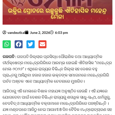
vandeutkal
June 2, 2026
6:03 pm
ଗଜପତି :
ଗଜପତି ଜିଲ୍ଲାର ପ୍ରସିଦ୍ଧ ପୌରାଣିକ ତଥା ଆଧ୍ୟାତ୍ମିକ
ତୀର୍ଥକ୍ଷେତ୍ର ମହେନ୍ଦ୍ରଗିରିରେ ଆରମ୍ଭ ହୋଇଛି ଐତିହାସିକ ”ମହେନ୍ଦ୍ର
ମେଳା-୨୦୨୬”। ଏଥିରେ ରାଜ୍ୟର ବିଭିନ୍ନ ଜିଲ୍ଲା ସହ ଦେଶର ବହୁ
ପ୍ରାନ୍ତରୁ ଆସିଥିବା ହଜାର ହଜାର ଭକ୍ତଙ୍କ ସମାଗମରେ ମହେନ୍ଦ୍ରଗିରି
ପର୍ବତ ଅଞ୍ଚଳ ଏବେ ଆଧ୍ୟାତ୍ମିକ ଚେତନାରେ ମୁଖରିତ।
ଆଜିଠାରୁ ଏହି ମେଳାରେ ବିଶାଳ ମହାଯଜ୍ଞ ଅନୁଷ୍ଠିତ ହେଉଛି । ଏହି ଯଜ୍ଞରେ
ଯୋଗଦେବା ପାଇଁ ଦେଶର ବିଭିନ୍ନ ରାଜ୍ୟରୁ ଶତାଧିକ ସାଧୁ-ସନ୍ଥ, ଧର୍ମଗୁରୁ,
ବେଦବିଦ୍ ଓ ଆଧ୍ୟାତ୍ମିକ ବକ୍ତାମାନେ ମହେନ୍ଦ୍ରଗିରିରେ ପହଞ୍ଚିଛନ୍ତି ।
ଯଜ୍ଞ ମଣ୍ଡପରେ ଆଜିଠୁ ନେଇ ଆଗାମୀ 8 ଦିନ ବୈଦିକ ମନ୍ତ୍ରୋଚ୍ଚାରଣ ସହ