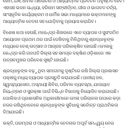
ହୋମ, ଯଜ୍ଞ, ଧାର୍ମିକ ଆଲୋଚନା ଓ ଆଧ୍ୟାତ୍ମିକ ପ୍ରବଚନ ଅନୁଷ୍ଠିତ ହେବ।
ଏହାସହ ଭଜନ ସନ୍ଧ୍ୟା, ହରିନାମ ସଙ୍କୀର୍ତ୍ତନ, ଗୀତା ଓ ଭାଗବତ ଚର୍ଚ୍ଚା,
ସାଂସ୍କୃତିକ କାର୍ଯ୍ୟକ୍ରମ ଓ ଧାର୍ମିକ ସଭା ମାଧ୍ୟମରେ ଭକ୍ତମାନଙ୍କୁ
ଆଧ୍ୟାତ୍ମିକ ଚେତନା ସହ ଯୋଡ଼ିବାକୁ ପ୍ରୟାସ କରାଯିବ।
ବିଶେଷ କଥା ହେଉଛି, ମହେନ୍ଦ୍ର ଶିଖରରେ ଏତେ ବ୍ୟାପକ ଓ ସୁସଂଗଠିତ
ଆୟୋଜନ ପ୍ରଥମ ଥର ପାଇଁ ଦେଖିବାକୁ ମିଳିଥିବାରୁ ଶ୍ରଦ୍ଧାଳୁଙ୍କ
ମଧ୍ୟରେ ବେଶ୍ ଉତ୍ସାହ ଓ ଆଗ୍ରହ ପରିଲକ୍ଷିତ ହୋଇଛି। ମେଳାକୁ
କେନ୍ଦ୍ର କରି ଗଜପତି ଜିଲ୍ଲା ସହ ସମଗ୍ର ଦକ୍ଷିଣ ଓଡ଼ିଶାରେ ଏକ
ଉତ୍ସବମୁଖର ପରିବେଶ ସୃଷ୍ଟି ହୋଇଛି।
ଶ୍ରଦ୍ଧାଳୁଙ୍କ ବଢ଼ୁଥିବା ସମାଗମକୁ ଦୃଷ୍ଟିରେ ରଖି ଜିଲ୍ଲା ପ୍ରଶାସନ
ପକ୍ଷରୁ ମଧ୍ୟ ବ୍ୟାପକ ପ୍ରସ୍ତୁତି କରାଯାଇଛି। ପାନୀୟ ଜଳ,
ସ୍ୱାସ୍ଥ୍ୟସେବା, ଅସ୍ଥାୟୀ ଶିବିର, ପରିମଳ ବ୍ୟବସ୍ଥା, ଯାତାୟାତ
ନିୟନ୍ତ୍ରଣ ଓ ସୁରକ୍ଷା ପାଇଁ ବିଭିନ୍ନ ବିଭାଗକୁ ନିୟୋଜିତ କରାଯାଇଛି।
ପୋଲିସ ଓ ପ୍ରଶାସନିକ ଅଧିକାରୀମାନେ ମେଳା ପରିଚାଳନା ଉପରେ କଡ଼ା
ନଜର ରଖିଥିବାବେଳେ ଶ୍ରଦ୍ଧାଳୁଙ୍କ ସୁବିଧାକୁ ସର୍ବୋଚ୍ଚ ପ୍ରାଥମିକତା
ଦିଆଯାଇଛି।
ଭକ୍ତି, ପରମ୍ପରା ଓ ଆଧ୍ୟାତ୍ମିକ ଚେତନାର ଅପୂର୍ବ ସମନ୍ୱୟ ନେଇ