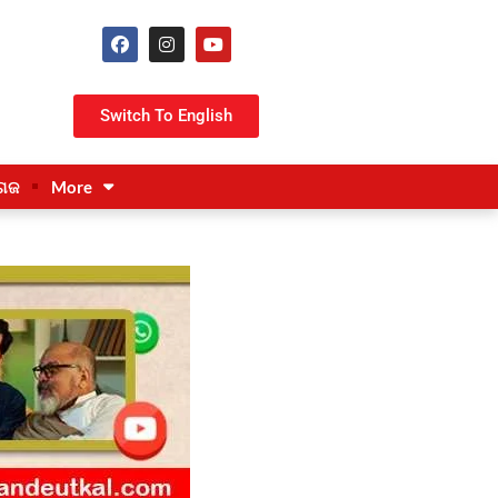
Switch To English
ଗଜ
More