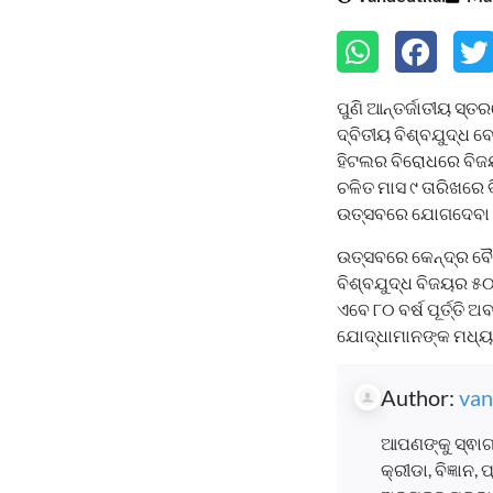
ପୁଣି ଆନ୍ତର୍ଜାତୀୟ ସ୍ତ
ଦ୍ବିତୀୟ ବିଶ୍ବଯୁଦ୍ଧ 
ହିଟଲର ବିରୋଧରେ ବିଜୟର
ଚଳିତ ମାସ ୯ ତାରିଖରେ 
ଉତ୍ସବରେ ଯୋଗଦେବା ପାଇ
ଉତ୍ସବରେ କେନ୍ଦ୍ର ବୈ
ବିଶ୍ବଯୁଦ୍ଧ ବିଜୟର ୫୦ 
ଏବେ ୮୦ ବର୍ଷ ପୂର୍ତ୍ତି
ଯୋଦ୍ଧାମାନଙ୍କ ମଧ୍ୟର
Author:
van
ଆପଣଙ୍କୁ ସ୍ଵାଗ
କ୍ରୀଡା, ବିଜ୍ଞାନ