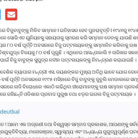
ରରେ ବିଜୁବାବୁଙ୍କୁ ମିଳିବ ସମ୍ମାନ l ଇତିହାସର ହେବ ପୁନରାବୃତ୍ତି l ୧୯୪୧ରୁ 
ବେଳେ ସୋଭିଏତ ୟୁନିୟନକୁ ସହାୟତାକୁ ସ୍ମରଣ କରି ସମ୍ମାନ ଦେବାକୁ ଯାଉଛି ଶ
 ୮୦ ବର୍ଷ ପୂର୍ତ୍ତି ଅବସରରେ ବିଜୁ ପଟ୍ଟନାୟକଙ୍କୁ ସମ୍ମାନିତ କରିବାକୁ ଋଷ
ବିଶ୍ବଯୁଦ୍ଧ ବିଜୟକୁ ୮୦ ବର୍ଷ ପୂରୁଛି । ଏଥିନେଇ ଆସନ୍ତାକାଲି ୭ ତାରିଖର ସ
ଁ ବିଜୁ ବାବୁଙ୍କ ସୁପୁତ୍ର ନବୀନ ପଟ୍ଟନାୟକଙ୍କୁ ନିମନ୍ତ୍ରଣ କରାଯାଇଛି ।
ଦେଶିକ ବ୍ୟାପାର ମନ୍ତ୍ରୀ ଏସ. ଜୟଶଙ୍କର ମୁଖ୍ୟ ଅତିଥି ଭାବେ ଯୋଗ ଦେବେ 
ବର୍ଷ ପୂର୍ତ୍ତି ଅବସରରେ ୧୯୯୫ ମସିହାରେ ବିଜୁ ବାବୁଙ୍କୁ ଜୁବୁଲି ମେଡାଲରେ ସମ
 ଅବସରରେ ନାଜି ବିରୋଧରେ ଏକାଠି ଲଢିଥିବା ହୀରୋମାନଙ୍କୁ ଋଷ ସମ୍ମାନ ପ୍ରଦର୍ଶ
େ ରହିଛନ୍ତି ଓଡିଶାର ପ୍ରବାଦ ପୁରୁଷ ତଥା ଝଡ଼ର ଇଗଲ ବିଜୁ ପଟ୍ଟନାୟକ ।
deutkal
ତ ! ଆମେ ଏକ ଅଗ୍ରଣୀ ତଥା ବିଶ୍ୱସ୍ତ ସମ୍ବାଦ ପ୍ରକାଶକ, ଆପଣଙ୍କୁ ସର୍
, ପ୍ରଯୁକ୍ତିବିଦ୍ୟା, ମନୋରଞ୍ଜନ, ସ୍ୱାସ୍ଥ୍ୟ ଏବଂ ଅନ୍ୟାନ୍ୟ ଗୁରୁତ୍ୱପୂର୍ଣ୍ଣ 