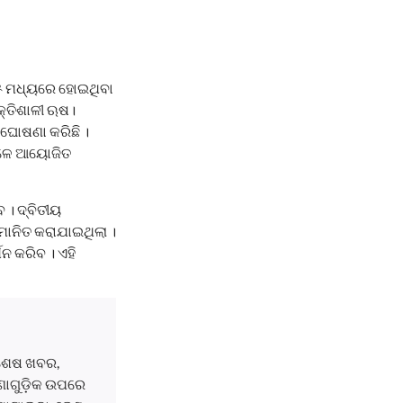
୧୯୪୫ ମଧ୍ୟରେ ହୋଇଥିବା
କ୍ତିଶାଳୀ ଋଷ।
 ଘୋଷଣା କରିଛି ।
କାଳେ ଆୟୋଜିତ
। ଦ୍ବିତୀୟ
୍ମାନିତ କରାଯାଇଥିଲା ।
ନ କରିବ । ଏହି
ବଶେଷ ଖବର,
ଘଟଣାଗୁଡ଼ିକ ଉପରେ