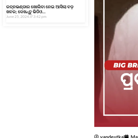
ରତ୍ନଭଣ୍ଡାର ଖୋଲିବା ନେଇ ଆସିଲା ବଡ଼
ଖବର; ଦେଖନ୍ତୁ ଭିଡିଓ…
June 25, 2024
3:42 pm
vandeutkal
May