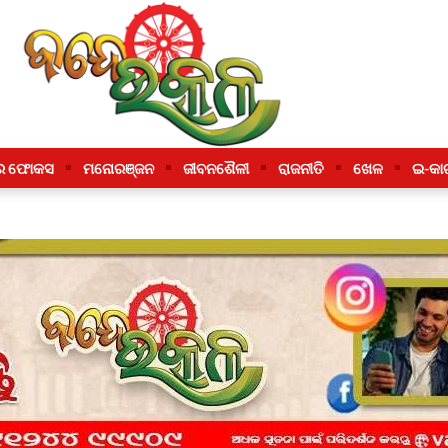
ର ଫୋକସ
ମନୋରଞ୍ଜନ
ଜୀବନଶୈଳୀ
ରାଜନୀତି
ଖେଳ
ଇ-କା