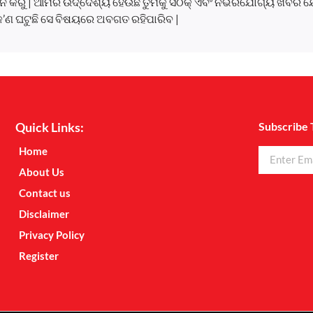
 କରୁ | ଆମର ଉଦ୍ଦେଶ୍ୟ ହେଉଛି ତୁମକୁ ସଠିକ୍ ଏବଂ ନିର୍ଭରଯୋଗ୍ୟ ଖବର ଯ
କ’ଣ ଘଟୁଛି ସେ ବିଷୟରେ ଅବଗତ ରହିପାରିବ |
Quick Links:
Subscribe 
Home
About Us
Contact us
Disclaimer
Privacy Policy
Register