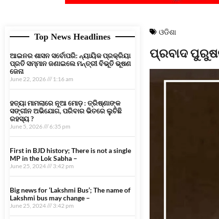
ଓଡିଶା
Top News Headlines
ପ୍ରବାଦ ପୁରୁଷ
ଆଇନର ଶାସନ ସର୍ବୋପରି: ନ୍ୟାୟିକ ପ୍ରକ୍ରିୟା
ପ୍ରତି ସମ୍ମାନ ଜଣାଇଲେ ମନ୍ତ୍ରୀ ବିଭୂତି ଭୂଷଣ
ଜେନା
June 22, 2026
1:16 am
ହତ୍ୟା ମାମଲାରେ ନୂଆ ମୋଡ଼ : ତ୍ରିଷ୍ଣାଙ୍କ
ସଙ୍ଗୀନ ଅଭିଯୋଗ, ପରିବାର ଭିତରେ ଲୁଚିଛି
ରହସ୍ୟ ?
June 5, 2026
6:35 pm
First in BJD history; There is not a single
MP in the Lok Sabha –
June 25, 2024
3:42 pm
Big news for ‘Lakshmi Bus’; The name of
Lakshmi bus may change –
June 25, 2024
3:42 pm