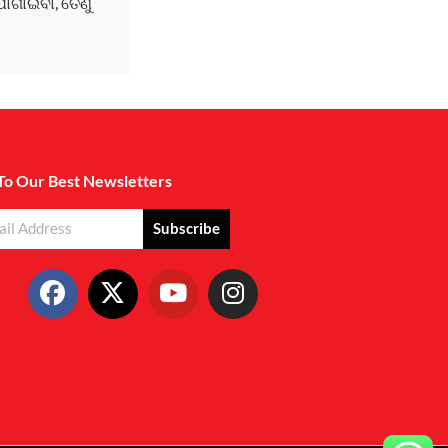
ୋଗାଇବା, ତେଣୁ
To Our Best Newsletters
Subscribe