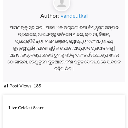
Author:
vandeutkal
ଆପଣଙ୍କୁ ସ୍ଵାଗତ ! ଆମେ ଏକ ଅଗ୍ରଣୀ ତଥା ବିଶ୍ୱସ୍ତ ସମ୍ବାଦ
ପ୍ରକାଶକ, ଆପଣଙ୍କୁ ସର୍ବଶେଷ ଖବର, କ୍ରୀଡା, ବିଜ୍ଞାନ,
ପ୍ରଯୁକ୍ତିବିଦ୍ୟା, ମନୋରଞ୍ଜନ, ସ୍ୱାସ୍ଥ୍ୟ ଏବଂ ଅନ୍ୟାନ୍ୟ
ଗୁରୁତ୍ୱପୂର୍ଣ୍ଣ ଘଟଣାଗୁଡ଼ିକ ଉପରେ ଅଦ୍ୟତନ ପ୍ରଦାନ କରୁ |
ଆମର ଉଦ୍ଦେଶ୍ୟ ହେଉଛି ତୁମକୁ ସଠିକ୍ ଏବଂ ନିର୍ଭରଯୋଗ୍ୟ ଖବର
ଯୋଗାଇବା, ତେଣୁ ତୁମେ ଦୁନିଆରେ କ’ଣ ଘଟୁଛି ସେ ବିଷୟରେ ଅବଗତ
ରହିପାରିବ |
Post Views:
185
Live Cricket Score