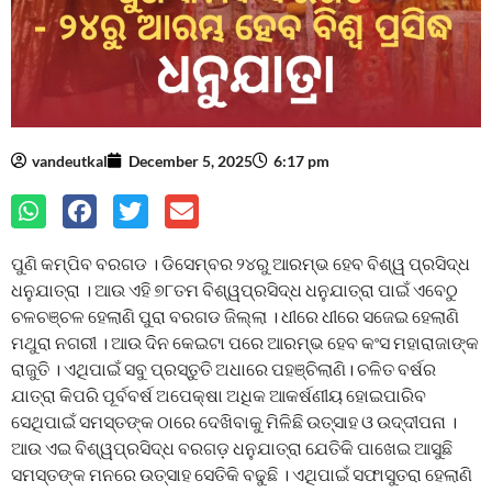
vandeutkal
December 5, 2025
6:17 pm
ପୁଣି କମ୍ପିବ ବରଗଡ । ଡିସେମ୍ବର ୨୪ରୁ ଆରମ୍ଭ ହେବ ବିଶ୍ୱ ପ୍ରସିଦ୍ଧ
ଧନୁଯାତ୍ରା । ଆଉ ଏହି ୭୮ତମ ବିଶ୍ୱପ୍ରସିଦ୍ଧ ଧନୁଯାତ୍ରା ପାଇଁ ଏବେଠୁ
ଚଳଚଞ୍ଚଳ ହେଲାଣି ପୁରା ବରଗଡ ଜିଲ୍ଲା । ଧୀରେ ଧୀରେ ସଜେଇ ହେଲାଣି
ମଥୁରା ନଗରୀ । ଆଉ ଦିନ କେଇଟା ପରେ ଆରମ୍ଭ ହେବ କଂସ ମହାରାଜାଙ୍କ
ରାଜୁତି । ଏଥିପାଇଁ ସବୁ ପ୍ରସ୍ତୁତି ଅଧାରେ ପହଞ୍ଚିଲାଣି। ଚଳିତ ବର୍ଷର
ଯାତ୍ରା କିପରି ପୂର୍ବବର୍ଷ ଅପେକ୍ଷା ଅଧିକ ଆକର୍ଷଣୀୟ ହୋଇପାରିବ
ସେଥିପାଇଁ ସମସ୍ତଙ୍କ ଠାରେ ଦେଖିବାକୁ ମିଳିଛି ଉତ୍ସାହ ଓ ଉଦ୍ଦୀପନା ।
ଆଉ ଏଇ ବିଶ୍ୱପ୍ରସିଦ୍ଧ ବରଗଡ଼ ଧନୁଯାତ୍ରା ଯେତିକି ପାଖେଇ ଆସୁଛି
ସମସ୍ତଙ୍କ ମନରେ ଉତ୍ସାହ ସେତିକି ବଢୁଛି । ଏଥିପାଇଁ ସଫାସୁତରା ହେଲାଣି