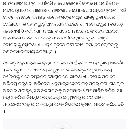
ରଙ୍ଗମଞ୍ଚ ଯାତ୍ରା । ପୌରାଣିକ କଥାବସ୍ତୁ ହରିବଂଶର ମଥୁରା ବିଜୟକୁ
ନାଟ୍ୟ ରୁପାନ୍ତର ଆକାରରେ ମଞ୍ଚସ୍ଥ କରାଯାଇଥାଏ ଧନୁଯାତ୍ରାରେ । ଏହି
ଯାତ୍ରା ସମୟରେ ବରଗଡ଼ ସହର କଂସଙ୍କ ମଥୁରା ପାଲଟୁଥିବା ବେଳେ
ପୌରାଞ୍ଚଳର ୧୭ନଂ ୱାର୍ଡ଼ ଅମ୍ବାପାଲି ପାଲଟି ଥାଏ ଗୋପପୁର । ବରଗଡ଼
ସହରବାସୀ ଓ ଦର୍ଶକ ପାଲଟିଥାନ୍ତି ପ୍ରଜା । ମହାରାଜା କଂସଙ୍କ ଆଦେଶ
ଅବମାନନା କଲେ ଯେତେବଡ଼ ପଦପଦବୀରେ ଥିଲେ ସୁଦ୍ଧା ଦଣ୍ଡ
ଭୋଗିବାକୁ ହୋଇଥାଏ । ଏହି ମଞ୍ଚରେ କଂସ ଦୋଷ ନିମନ୍ତେ ଲୋକଙ୍କୁ
ଦଣ୍ଡବିଧାନ ମଧ୍ୟ କରିଥାନ୍ତି ।
ବରଗଡ଼ ଧନୁଯାତ୍ରାରେ କୃଷ୍ଣ, ବଳରାମ ନୁହେଁ ବରଂ କଂସ ହିଁ ମୁଖ୍ୟ ଆକର୍ଷଣ
। କଂସ ଭୂମିକାରେ ଅଭିନୟ କରୁଥିବା କଳାକାରଙ୍କ ନିଖୁଣ ଅଭିନୟ
ଦର୍ଶକଙ୍କୁ ମନୋରଞ୍ଜନର ଖୋରାକ ଯୋଗାଇଥାଏ । କଂସ ଭୂମିକାରେ
ଅଭିନୟ କରୁଥିବା ଅଭିନେତା ଧନୁଯାତ୍ରାବେଳେ ମହାପ୍ରଭୁ ଜଗନ୍ନାଥଙ୍କ
ଅବତାର ଶ୍ରୀକୃଷ୍ଣ ଓ ବଳରାମଙ୍କୁ ଅସମ୍ମାନ ଓ ଅପମାନିତ କରିବା ସହ
ହତ୍ୟା କରିବା ନିମନ୍ତେ ଷଡ଼ଯନ୍ତ୍ର କରୁଥିବାରୁ ଯାତ୍ରା ପରେ
ଶ୍ରୀକ୍ଷେତ୍ରକୁ ଯାଇ ଜଗନ୍ନାଥଙ୍କ ନିକଟରେ କ୍ଷମା ଯାଚନା କରିଥାନ୍ତି
।