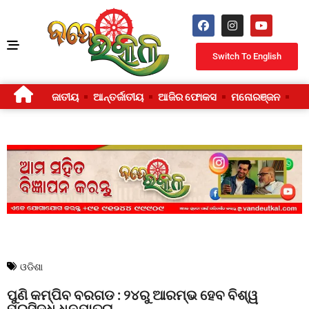
Switch To English
ଜାତୀୟ
ଆନ୍ତର୍ଜାତୀୟ
ଆଜିର ଫୋକସ
ମନୋରଞ୍ଜନ
ଜୀ
ଓଡିଶା
ପୁଣି କମ୍ପିବ ବରଗଡ : ୨୪ରୁ ଆରମ୍ଭ ହେବ ବିଶ୍ୱ
ପ୍ରସିଦ୍ଧ ଧନୁଯାତ୍ରା