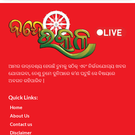
Earnyatra
ଆମର ଉଦ୍ଦେଶ୍ୟ ହେଉଛି ତୁମକୁ ସଠିକ୍ ଏବଂ ନିର୍ଭରଯୋଗ୍ୟ ଖବର
ଯୋଗାଇବା, ତେଣୁ ତୁମେ ଦୁନିଆରେ କ’ଣ ଘଟୁଛି ସେ ବିଷୟରେ
ଅବଗତ ରହିପାରିବ |
Quick Links:
Home
About Us
Contact us
Disclaimer