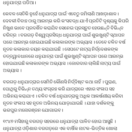
ଧନୁଯାତ୍ରା ପଡିଆ।
କେବଳ ସେତିକି ନୁହେଁ ଧନୁଯାତ୍ରା ପାଇଁ ଏବେଠୁ ଜମିଲାଣି ଆଖଡ଼ାଶାଳ।
ଦେବକୀ ବିବାହ ଠାରୁ ଆରମ୍ଭ କରି କଂସବଦ୍ଧ ଯାଏଁ ପ୍ରତିଟି ଦୃଶ୍ୟକୁ କିପରି
ନିଖୁଣ ଭାବେ ପ୍ରଦର୍ଶିତ କରାଯିବ ସେନେଇ ପ୍ରସ୍ତୁତ ହେଉଛନ୍ତି ବିଭିନ୍ନ
ଚରିତ୍ର । ବରଗଡ଼ ବିଶ୍ୱପ୍ରସିଦ୍ଧ ଧନୁଯାତ୍ରା ପାଇଁ ଶୁଭଖୁଣ୍ଟି ସ୍ଥାପନ
ପରେ ଆରମ୍ଭ ହୋଇଯାଇଛି କଳାକାରଙ୍କ ଅଭ୍ୟାସ । ତେବେ ଚଳିତ ବର୍ଷ
ନୂତନ କଳାକାର ଚୟନ କରାଯାଇଛି । ସେପଟେ ନାଟ୍ୟ ନିର୍ଦ୍ଦେଶକଙ୍କ
ତତ୍ତ୍ୱାବଧାନରେ ଧନୁଯାତ୍ରା ପାଇଁ ଶୁଭଖୁଣ୍ଟି ସ୍ଥାପନ ପରେ ଆରମ୍ଭ
ହୋଇଯାଇଛି କଳାକାରଙ୍କ ଅଭ୍ୟାସ । ଜୋରଦାର ଚାଲିଛି ନାଟ୍ୟ ପାଇଁ
ଅଭ୍ୟାସ ।
ବରଗଡ଼ ଧନୁଯାତ୍ରାର ସେମିତି କୌଣସି ନିର୍ଦ୍ଦିଷ୍ଟ କଥା ନାହିଁ । ପୁରାଣ,
ପୋଥିରୁ ବିଭିନ୍ନ ତଥ୍ୟ ସଂଗ୍ରହ କରି ଯାତ୍ରାରେ ଏହାର ସଂଳାପ ସହ
ଅଭିନୟ କରାଯାଏ । ଚଳିତ ବର୍ଷ ଧନୁଯାତ୍ରାକୁ ଅଧିକ ଆକର୍ଷଣୀୟ କରିବା
ନୂତନ ସଂଳାପ ସହ ନୂତନ ଅଭିନୟ ଯୋଡ଼ାଯାଇଛି । ଯାହା ଦର୍ଶକଙ୍କୁ
ଭରପୁର ମନୋରଞ୍ଜନ ଯୋଗାଇବ।
୧୯୪୭ ମସିହାରୁ ବରଗଡ଼ ସହରରେ ଧନୁଯାତ୍ରା ପାଳିତ ହୋଇ ଆସୁଛି ।
ଧନୁଯାତ୍ରା ଓଡ଼ିଶାର ବରଗଡ଼ରେ ଏକ ବାର୍ଷିକ ନାଟକ-ଭିତ୍ତିକ ଖୋଲା