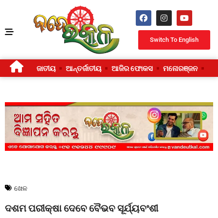
Switch To English
ଜାତୀୟ
ଆନ୍ତର୍ଜାତୀୟ
ଆଜିର ଫୋକସ
ମନୋରଞ୍ଜନ
ଜୀ
ଖେଳ
ଦଶମ ପରୀକ୍ଷା ଦେବେ ବୈଭବ ସୂର୍ଯ୍ୟବଂଶୀ