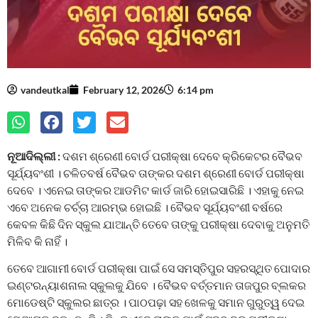
vandeutkal
February 12, 2026
6:14 pm
ନୂଆଦିଲ୍ଲୀ :
ଦଶମ ଶ୍ରେଣୀ ବୋର୍ଡ ପରୀକ୍ଷା ଦେବେ କ୍ରିକେଟର ବୈଭବ
ସୂର୍ଯ୍ୟବଂଶୀ । ଚଳିତବର୍ଷ ବୈଭବ ତାଙ୍କର ଦଶମ ଶ୍ରେଣୀ ବୋର୍ଡ ପରୀକ୍ଷା
ଦେବେ । ଏନେଇ ତାଙ୍କର ଆଡମିଟ କାର୍ଡ ଜାରି ହୋଇସାରିଛି । ଏହାକୁ ନେଇ
ଏବେ ଅନେକ ଚର୍ଚ୍ଚା ଆରମ୍ଭ ହୋଇଛି । ବୈଭବ ସୂର୍ଯ୍ୟବଂଶୀ ବର୍ଷରେ
କେବଳ କିଛି ଦିନ ସ୍କୁଲ ଯାଆନ୍ତି ତେବେ ତାଙ୍କୁ ପରୀକ୍ଷା ଦେବାକୁ ଅନୁମତି
ମିଳିବ କି ନାହିଁ ।
ତେବେ ଆଗାମୀ ବୋର୍ଡ ପରୀକ୍ଷା ପାଇଁ ସେ ସମସ୍ତିପୁର ସହରସ୍ଥିତ ପୋଦାର
ଇଣ୍ଟରନ୍ୟାଶନାଲ ସ୍କୁଲକୁ ଯିବେ । ବୈଭବ ବର୍ତ୍ତମାନ ତାଜପୁର ବ୍ଲକର
ମୋଡେଷ୍ଟି ସ୍କୁଲର ଛାତ୍ର । ପାଠପଢ଼ା ସହ ଖେଳକୁ ସମାନ ଗୁରୁତ୍ୱ ଦେଇ