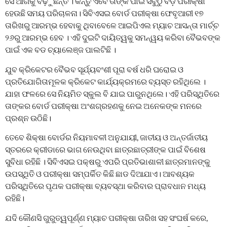
ସେ ଆଗକୁ ବଢ଼ୁଛନ୍ତି । କିନ୍ତୁ ଏବେ ତାଙ୍କ ପାଇଁ ସବୁଠୁ ବଡ଼ ପରୀକ୍ଷା
ହେଉଛି ସମୟ ପରିଚାଳନା। ସିବିଏସଇ ବୋର୍ଡ ପରୀକ୍ଷା ଫେବୃଆରୀ ୧୭
ତାରିଖରୁ ଆରମ୍ଭ ହେବାକୁ ଥିବାବେଳେ ଆଇପିଏଲ ମ୍ୟାଚ ଆସନ୍ତା ମାର୍ଚ୍ଚ
୨୬ରୁ ଆରମ୍ଭ ହେବ । ଏହି ଦୁଇଟି ଦାୟିତ୍ୱକୁ ସମନ୍ୱୟ କରିବା ବୈଭବଙ୍କ
ପାଇଁ ଏକ ବଡ ଚ୍ୟାଲେଞ୍ଜ ପାଲଟିଛି ।
ଯୁବ କ୍ରିକେଟର ବୈଭବ ସୂର୍ଯ୍ୟବଂଶୀ ପୂରା ବର୍ଷ ଧରି ଘରୋଇ ଓ
ପ୍ରତିଯୋଗିତାମୂଳକ କ୍ରିକେଟ କାର୍ଯ୍ୟକ୍ରମରେ ବ୍ୟସ୍ତ ରହିଥିଲେ ।
ଯାହା ଫଳରେ ସେ ନିୟମିତ ସ୍କୁଲ ବି ଯାଇ ପାରୁନଥିଲେ। ଏହି ପରିସ୍ଥିତିରେ
ତାଙ୍କର ବୋର୍ଡ ପରୀକ୍ଷା ଅଂଶଗ୍ରହଣକୁ ନେଇ ଅନେକଙ୍କ ମନରେ
ପ୍ରଶ୍ନ ଉଠିଛି।
ତେବେ ଶିକ୍ଷା ବୋର୍ଡର ନିୟମାବଳୀ ଅନୁଯାୟୀ, ଜାତୀୟ ଓ ଅନ୍ତର୍ଜାତୀୟ
ସ୍ତରରେ କ୍ରୀଡାରେ ଭାଗ ନେଉଥିବା ଛାତ୍ରଛାତ୍ରୀଙ୍କ ପାଇଁ ବିଶେଷ
ସୁବିଧା ରହିଛି । ସିବିଏସଇ ପକ୍ଷରୁ ଏପରି ପ୍ରତିଭାଶାଳୀ ଛାତ୍ରମାନଙ୍କୁ
ଉପସ୍ଥିତି ଓ ପରୀକ୍ଷା ସମ୍ପର୍କିତ କିଛି ଛାଡ ଦିଆଯାଏ। ଆବଶ୍ୟକ
ପରିସ୍ଥିତିରେ ପୃଥକ ପରୀକ୍ଷା ବ୍ୟବସ୍ଥା କରିବାର ପ୍ରାବଧାନ ମଧ୍ୟ
ରହିଛି।
ଯଦି କୌଣସି ଗୁରୁତ୍ୱପୂର୍ଣ୍ଣ ମ୍ୟାଚ ପରୀକ୍ଷା ତାରିଖ ସହ ସଂଘର୍ଷ କରେ,