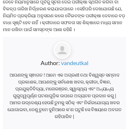
ତେବେ ନିୟମାନୁସାରେ ପୂର୍ବରୁ ସୂଚନା ଦେଇ ପରୀକ୍ଷା ସ୍ଥଗିତ କରିବା ବା
ବିକଳ୍ପ ତାରିଖ ନିର୍ଦ୍ଧାରଣ କରାଯାଇପାରେ । ସେହିପରି ଦେଖାଯାଉଛି ଯେ,
ନିୟମିତ ପ୍ରକ୍ରିୟା ଅନୁସରଣ କଲେ ବୈଭବଙ୍କ ପରୀକ୍ଷା ଦେବାରେ ବଡ଼
ବାଧା ସୃଷ୍ଟି ହେବ ନାହିଁ । କ୍ରୀଡାରେ ସଫଳତା ସହ ଶିକ୍ଷାରେ ମଧ୍ୟ ସମାନ
ମାନ ରଖିବା ପାଇଁ ସମସ୍ତଙ୍କ ଆଶା ରହିଛି ।
Author:
vandeutkal
ଆପଣଙ୍କୁ ସ୍ଵାଗତ ! ଆମେ ଏକ ଅଗ୍ରଣୀ ତଥା ବିଶ୍ୱସ୍ତ ସମ୍ବାଦ
ପ୍ରକାଶକ, ଆପଣଙ୍କୁ ସର୍ବଶେଷ ଖବର, କ୍ରୀଡା, ବିଜ୍ଞାନ,
ପ୍ରଯୁକ୍ତିବିଦ୍ୟା, ମନୋରଞ୍ଜନ, ସ୍ୱାସ୍ଥ୍ୟ ଏବଂ ଅନ୍ୟାନ୍ୟ
ଗୁରୁତ୍ୱପୂର୍ଣ୍ଣ ଘଟଣାଗୁଡ଼ିକ ଉପରେ ଅଦ୍ୟତନ ପ୍ରଦାନ କରୁ |
ଆମର ଉଦ୍ଦେଶ୍ୟ ହେଉଛି ତୁମକୁ ସଠିକ୍ ଏବଂ ନିର୍ଭରଯୋଗ୍ୟ ଖବର
ଯୋଗାଇବା, ତେଣୁ ତୁମେ ଦୁନିଆରେ କ’ଣ ଘଟୁଛି ସେ ବିଷୟରେ ଅବଗତ
ରହିପାରିବ |