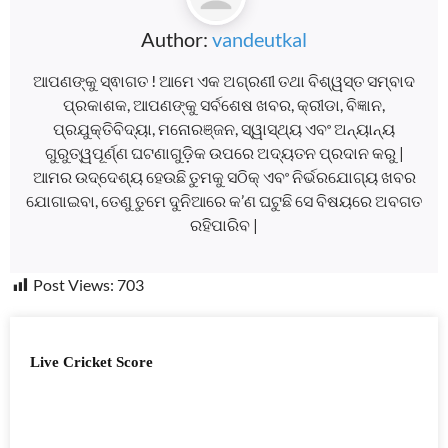
Author:
vandeutkal
ଆପଣଙ୍କୁ ସ୍ଵାଗତ ! ଆମେ ଏକ ଅଗ୍ରଣୀ ତଥା ବିଶ୍ୱସ୍ତ ସମ୍ବାଦ
ପ୍ରକାଶକ, ଆପଣଙ୍କୁ ସର୍ବଶେଷ ଖବର, କ୍ରୀଡା, ବିଜ୍ଞାନ,
ପ୍ରଯୁକ୍ତିବିଦ୍ୟା, ମନୋରଞ୍ଜନ, ସ୍ୱାସ୍ଥ୍ୟ ଏବଂ ଅନ୍ୟାନ୍ୟ
ଗୁରୁତ୍ୱପୂର୍ଣ୍ଣ ଘଟଣାଗୁଡ଼ିକ ଉପରେ ଅଦ୍ୟତନ ପ୍ରଦାନ କରୁ |
ଆମର ଉଦ୍ଦେଶ୍ୟ ହେଉଛି ତୁମକୁ ସଠିକ୍ ଏବଂ ନିର୍ଭରଯୋଗ୍ୟ ଖବର
ଯୋଗାଇବା, ତେଣୁ ତୁମେ ଦୁନିଆରେ କ’ଣ ଘଟୁଛି ସେ ବିଷୟରେ ଅବଗତ
ରହିପାରିବ |
Post Views:
703
Live Cricket Score