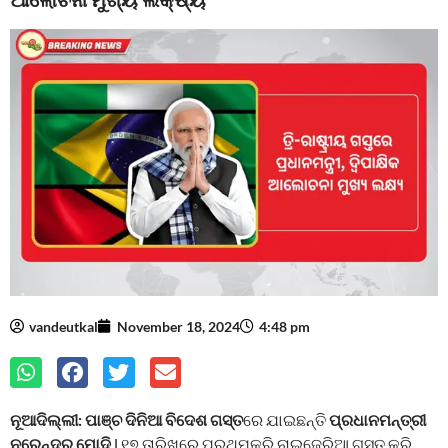
vandeutkal
November 18, 2024
4:48 pm
ନୂଆଦିଲ୍ଲୀ:
ପାଞ୍ଚ ଦିନିଆ ବିଦେଶ ଗସ୍ତ
ରେ ଯାଇଛନ୍ତି
ପ୍ରଧାନମନ୍ତ୍ରୀ
ନରେନ୍ଦ୍ର ମୋଦି
l ୧୭ ତାରିଖରେ ପ୍ରଥମକରି ନାଇଜେରିଆ ଗସ୍ତ କରି