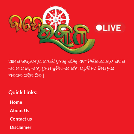
Earnyatra
ଆମର ଉଦ୍ଦେଶ୍ୟ ହେଉଛି ତୁମକୁ ସଠିକ୍ ଏବଂ ନିର୍ଭରଯୋଗ୍ୟ ଖବର
ଯୋଗାଇବା, ତେଣୁ ତୁମେ ଦୁନିଆରେ କ’ଣ ଘଟୁଛି ସେ ବିଷୟରେ
ଅବଗତ ରହିପାରିବ |
Quick Links:
Home
About Us
Contact us
Disclaimer