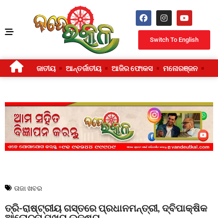
Switch To English
ଜାତୀୟ
ଆନ୍ତର୍ଜାତୀୟ
ଆଜିର ଫୋକସ
ମନୋରଞ୍ଜନ
ଜୀ
ତାଜା ଖବର
ତ୍ରି-ରାଷ୍ଟ୍ରୀୟ ଗସ୍ତରେ ପ୍ରଧାନମନ୍ତ୍ରୀ, ଦ୍ବିପାକ୍ଷିକ
ଆଲୋଚନା ମୁଖ୍ୟ ଲକ୍ଷ୍ୟ