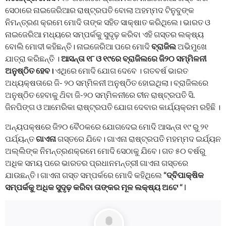
ସେଠାରେ ନାଇଜେରିଆର ରାଷ୍ଟ୍ରପତି ବୋଲା ଅହମ୍ମଦ ଟିନୁବୁଙ୍କ
ନିମନ୍ତ୍ରଣ କ୍ରମେ ମୋଦି ତାଙ୍କ ସହିତ ସାକ୍ଷାତ କରିଥିଲେ। ଭାରତ ଓ
ନାଇଜେରିଆ ମଧ୍ୟରେ ସମ୍ପର୍କକୁ ସୁଦୃଢ଼ କରିବା ଏହି ଗସ୍ତର ଲକ୍ଷ୍ୟ
ବୋଲି ମୋଦୀ କହିଛନ୍ତି। ନାଇଜେରିଆ ପରେ ମୋଦି
ବ୍ରାଜିଲ
ଅଭିମୁଖେ
ଯାତ୍ରା କରିଛନ୍ତି ।
ଆସନ୍ତା ୧୮ ଓ ୧୯ରେ ବ୍ରାଜିଲରେ ଜି୨୦ ସମ୍ମିଳନୀ
ଅନୁଷ୍ଠିତ ହେବ।
ଏଥିରେ ମୋଦି ଯୋଗ ଦେବେ । ଗତବର୍ଷ ଭାରତ
ଅଧ୍ୟକ୍ଷତାରେ ଜି- ୨୦ ସମ୍ମିଳନୀ ଅନୁଷ୍ଠିତ ହୋଇଥିଲା। ବ୍ରାଜିଲରେ
ଅନୁଷ୍ଠିତ ହେବାକୁ ଥ‌ିବା ଜି-୨୦ ସମ୍ମିଳନୀରେ ଚୀନ ରାଷ୍ଟ୍ରପତି ସି.
ଜିନପିଙ୍ଗ ଓ ଆମେରିକା ରାଷ୍ଟ୍ରପତି ଯୋଗ ଦେବାର କାର୍ଯ୍ୟକ୍ରମ ରହିଛି ।
ଅନ୍ୟପକ୍ଷରେ ଜି୨୦ ବୈଠକରେ ଯୋଗଦେଇ ମୋଦି ଆସନ୍ତା ୧୯ ରୁ ୨୧
ପର୍ଯ୍ୟନ୍ତ
ଗାଏନା
ଗସ୍ତରେ ଯିବେ। ଗାଏନା ରାଷ୍ଟ୍ରପତି ମହମ୍ମଦ ଇର୍ଯ୍ୟନ
ଅଲ୍ଲିଙ୍କ ନିମନ୍ତ୍ରଣକ୍ରମେ ମୋଦି ସେଠାକୁ ଯିବେ। ଗତ ୫୦ ବର୍ଷରୁ
ଅଧିକ ସମୟ ପରେ ଭାରତର ପ୍ରଧାନମନ୍ତ୍ରୀ ଗାଏନା ଗସ୍ତରେ
ଯାଉଛନ୍ତି। ଗାଏନା ଗସ୍ତ ସମ୍ପର୍କରେ ମୋଦି କହିଥିଲେ
“ଦ୍ବିପାକ୍ଷିକ
ସମ୍ପର୍କକୁ ଅଧିକ ସୁଦୃଢ଼ କରିବା ତାଙ୍କର ମୂଳ ଲକ୍ଷ୍ୟ ଅଟେ
“
l