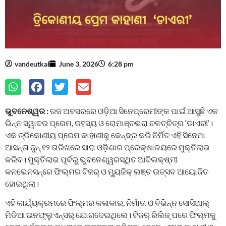
vandeutkal
June 3, 2026
6:28 pm
ଭୁବନେଶ୍ୱର :
ରଜ ଅବସରରେ ଓଡ଼ିଆ ସିନେପ୍ରେମୀଙ୍କ ପାଇଁ ଆସୁଛି ଏକ
ଭିନ୍ନ ସ୍ୱାଦର ପ୍ରେମ, ରହସ୍ୟ ଓ ରୋମାଞ୍ଚଭରା ଚଳଚ୍ଚିତ୍ର ‘ଡାଏରୀ’।
ଏକ ତ୍ରିକୋଣୀୟ ପ୍ରେମ କାହାଣୀକୁ କେନ୍ଦ୍ର କରି ନିର୍ମିତ ଏହି ସିନେମା
ଆସନ୍ତା ଜୁନ୍ ୧୨ ତାରିଖରେ ସାରା ଓଡ଼ିଶାର ପ୍ରେକ୍ଷାଳୟରେ ମୁକ୍ତିଲାଭ
କରିବ। ମୁକ୍ତିଲାଭ ପୂର୍ବରୁ ଭୁବନେଶ୍ୱରସ୍ଥିତ ଆଦିଲକ୍ଷ୍ମୀ
କନଭେନସନ୍‌ରେ ଫିଲ୍ମର ଟିଜର୍ ଓ ମ୍ୟୁଜିକ୍ ଲଞ୍ଚ ଉତ୍ସବ ଆୟୋଜିତ
ହୋଇଥିଲା।
ଏହି କାର୍ଯ୍ୟକ୍ରମରେ ଫିଲ୍ମର କଳାକାର, ନିର୍ମାତା ଓ ବିଭିନ୍ନ ସୋସିଆଲ୍
ମିଡିଆ ଇନଫ୍ଲୁଏନ୍ସର୍ ଯୋଗଦେଇଥିଲେ। ଟିଜର୍ ରିଲିଜ୍ ପରେ ଫିଲ୍ମକୁ