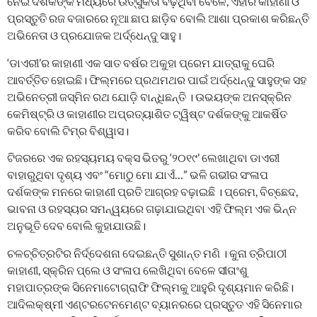
ନେଇ ଦର୍ଶକଙ୍କ ମଧ୍ୟରେ ଉତ୍ସୁକତା ବଢ଼ିଥିବା ବେଳେ, ଏହାର କାହାଣୀ ଓ
ପ୍ରସ୍ତୁତି ରଜ ବଜାରରେ ନୂଆ ଛାପ ଛାଡ଼ିବ ବୋଲି ଆଶା ପ୍ରକାଶ କରିଛନ୍ତି
ଅଭିନେତା ଓ ପ୍ରଯୋଜକ ଅର୍ଦ୍ଧେନ୍ଦୁ ସାହୁ।
‘ଡାଏରୀ’ର କାହାଣୀ ଏକ ସାତ ବର୍ଷର ଅକୁହା ପ୍ରେମ ଯାତ୍ରାକୁ ଘେରି
ଆବର୍ତ୍ତିତ ହୋଇଛି। ଫିଲ୍ମରେ ପ୍ରଥମଥର ପାଇଁ ଅର୍ଦ୍ଧେନ୍ଦୁ ସାହୁଙ୍କ ସହ
ଅଭିନେତ୍ରୀ ଜସ୍ମିନ ରଥ ଯୋଡ଼ି ବାନ୍ଧିଛନ୍ତି । ଉଭୟଙ୍କ ଅନସ୍କ୍ରିନ
କେମିଷ୍ଟ୍ରି ଓ କାହାଣୀର ଅପ୍ରତ୍ୟାଶିତ ଟ୍ୱିଷ୍ଟ ଦର୍ଶକଙ୍କୁ ଆକର୍ଷିତ
କରିବ ବୋଲି ଟିମ୍‌ର ବିଶ୍ୱାସ।
ଟିଜରରେ ଏକ ରହସ୍ୟମୟ ବକ୍ସ ଭିତରୁ ‘୨୦୧୯’ ଲେଖାଥିବା ଡାଏରୀ
ବାହାରୁଥିବା ଦୃଶ୍ୟ ଏବଂ “ମୋଠୁ ମୋ ଯାଏଁ…” ଭଳି ଗଭୀର ସଂଳାପ
ଦର୍ଶକଙ୍କ ମନରେ କାହାଣୀ ପ୍ରତି ଆଗ୍ରହ ବଢ଼ାଇଛି । ପ୍ରେମ, ବିଚ୍ଛେଦ,
ଭାବନା ଓ ରହସ୍ୟର ସମନ୍ୱୟରେ ଗଢ଼ାଯାଇଥିବା ଏହି ଫିଲ୍ମ ଏକ ଭିନ୍ନ
ଅନୁଭୂତି ଦେବ ବୋଲି କୁହାଯାଉଛି।
ଚଳଚ୍ଚିତ୍ରଟିର ନିର୍ଦ୍ଦେଶନା ଦେଇଛନ୍ତି ସୁଶାନ୍ତ ମଣି । କୁନା ତ୍ରିପାଠୀ
କାହାଣୀ, ସ୍କ୍ରିନ ପ୍ଲେ ଓ ସଂଳାପ ଲେଖିଥିବା ବେଳେ ସୀତାଂଶୁ
ମହାପାତ୍ରଙ୍କ ସିନେମାଟୋଗ୍ରାଫି ଫିଲ୍ମକୁ ଆହୁରି ଦୃଶ୍ୟମାନ କରିଛି।
ଆଦିଲକ୍ଷ୍ମୀ ଏଣ୍ଟରଟେନମେଣ୍ଟ ବ୍ୟାନରରେ ପ୍ରସ୍ତୁତ ଏହି ସିନେମାର