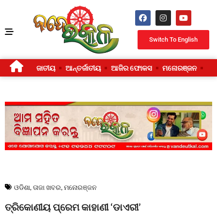
Switch To English
ଜାତୀୟ
ଆନ୍ତର୍ଜାତୀୟ
ଆଜିର ଫୋକସ
ମନୋରଞ୍ଜନ
ଜୀ
ଓଡିଶା
,
ତାଜା ଖବର
,
ମନୋରଞ୍ଜନ
ତ୍ରିକୋଣୀୟ ପ୍ରେମ କାହାଣୀ ‘ଡାଏରୀ’