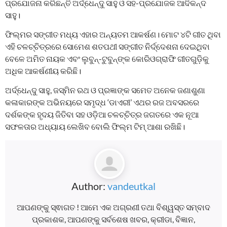
ପ୍ରଯୋଜନା କରିଛନ୍ତି ଅର୍ଦ୍ଧେନ୍ଦୁ ସାହୁ ଓ ସହ-ପ୍ରଯୋଜକ ଆଦିକନ୍ଦ
ସାହୁ।
ଫିଲ୍ମର ସଙ୍ଗୀତ ମଧ୍ୟ ଏହାର ଅନ୍ୟତମ ଆକର୍ଷଣ। ମୋଟ ୪ଟି ଗୀତ ଥିବା
ଏହି ଚଳଚ୍ଚିତ୍ରରେ ସୋମେଶ ଶତପଥୀ ସଙ୍ଗୀତ ନିର୍ଦ୍ଦେଶନା ଦେଇଥିବା
ବେଳେ ଅମିତ ନାୟକ ଏବଂ ଲୁବୁନ୍-ଟୁବୁନ୍‌ଙ୍କ କୋରିଓଗ୍ରାଫି ଗୀତଗୁଡ଼ିକୁ
ଅଧିକ ଆକର୍ଷଣୀୟ କରିଛି।
ଅର୍ଦ୍ଧେନ୍ଦୁ ସାହୁ, ଜସ୍ମିନ ରଥ ଓ ପ୍ରଜ୍ଞାଙ୍କ ସମେତ ଅନେକ ଜଣାଶୁଣା
କଳାକାରଙ୍କ ଅଭିନୟରେ ସମୃଦ୍ଧ ‘ଡାଏରୀ’ ଏଥର ରଜ ଅବସରରେ
ଦର୍ଶକଙ୍କ ହୃଦୟ ଜିତିବା ସହ ଓଡ଼ିଆ ଚଳଚ୍ଚିତ୍ର ଜଗତରେ ଏକ ନୂଆ
ସଫଳତାର ଅଧ୍ୟାୟ ଲେଖିବ ବୋଲି ଫିଲ୍ମ ଟିମ୍ ଆଶା ରଖିଛି।
Author:
vandeutkal
ଆପଣଙ୍କୁ ସ୍ଵାଗତ ! ଆମେ ଏକ ଅଗ୍ରଣୀ ତଥା ବିଶ୍ୱସ୍ତ ସମ୍ବାଦ
ପ୍ରକାଶକ, ଆପଣଙ୍କୁ ସର୍ବଶେଷ ଖବର, କ୍ରୀଡା, ବିଜ୍ଞାନ,