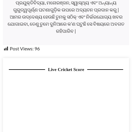
ପ୍ରଯୁକ୍ତିବିଦ୍ୟା, ମନୋରଞ୍ଜନ, ସ୍ୱାସ୍ଥ୍ୟ ଏବଂ ଅନ୍ୟାନ୍ୟ
ଗୁରୁତ୍ୱପୂର୍ଣ୍ଣ ଘଟଣାଗୁଡ଼ିକ ଉପରେ ଅଦ୍ୟତନ ପ୍ରଦାନ କରୁ |
ଆମର ଉଦ୍ଦେଶ୍ୟ ହେଉଛି ତୁମକୁ ସଠିକ୍ ଏବଂ ନିର୍ଭରଯୋଗ୍ୟ ଖବର
ଯୋଗାଇବା, ତେଣୁ ତୁମେ ଦୁନିଆରେ କ’ଣ ଘଟୁଛି ସେ ବିଷୟରେ ଅବଗତ
ରହିପାରିବ |
Post Views:
96
Live Cricket Score