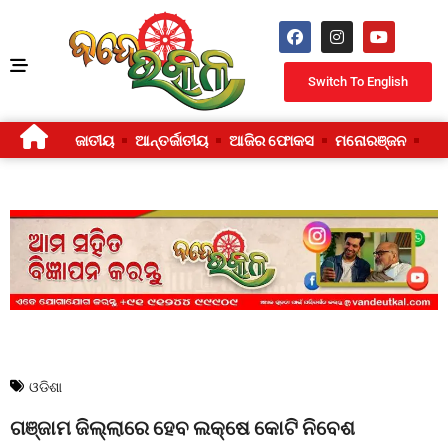
Switch To English
ଜାତୀୟ
ଆନ୍ତର୍ଜାତୀୟ
ଆଜିର ଫୋକସ
ମନୋରଞ୍ଜନ
ଜୀ
ଓଡିଶା
ଗଞ୍ଜାମ ଜିଲ୍ଲାରେ ହେବ ଲକ୍ଷେ କୋଟି ନିବେଶ