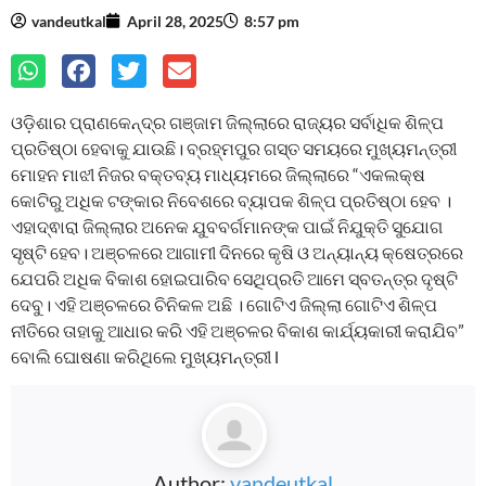
vandeutkal
April 28, 2025
8:57 pm
ଓଡ଼ିଶାର ପ୍ରାଣକେନ୍ଦ୍ର ଗଞ୍ଜାମ ଜିଲ୍ଲାରେ ରାଜ୍ୟର ସର୍ବାଧିକ ଶିଳ୍ପ
ପ୍ରତିଷ୍ଠା ହେବାକୁ ଯାଉଛି। ବ୍ରହ୍ମପୁର ଗସ୍ତ ସମୟରେ ମୁଖ୍ୟମନ୍ତ୍ରୀ
ମୋହନ ମାଝୀ ନିଜର ବକ୍ତବ୍ୟ ମାଧ୍ୟମରେ ଜିଲ୍ଲାରେ “ଏକଲକ୍ଷ
କୋଟିରୁ ଅଧିକ ଟଙ୍କାର ନିବେଶରେ ବ୍ୟାପକ ଶିଳ୍ପ ପ୍ରତିଷ୍ଠା ହେବ ।
ଏହାଦ୍ଵାରା ଜିଲ୍ଲାର ଅନେକ ଯୁବବର୍ଗମାନଙ୍କ ପାଇଁ ନିଯୁକ୍ତି ସୁଯୋଗ
ସୃଷ୍ଟି ହେବ। ଅଞ୍ଚଳରେ ଆଗାମୀ ଦିନରେ କୃଷି ଓ ଅନ୍ୟାନ୍ୟ କ୍ଷେତ୍ରରେ
ଯେପରି ଅଧିକ ବିକାଶ ହୋଇପାରିବ ସେଥିପ୍ରତି ଆମେ ସ୍ବତନ୍ତ୍ର ଦୃଷ୍ଟି
ଦେବୁ। ଏହି ଅଞ୍ଚଳରେ ଚିନିକଳ ଅଛି । ଗୋଟିଏ ଜିଲ୍ଲା ଗୋଟିଏ ଶିଳ୍ପ
ନୀତିରେ ତାହାକୁ ଆଧାର କରି ଏହି ଅଞ୍ଚଳର ବିକାଶ କାର୍ଯ୍ୟକାରୀ କରା‌ଯିବ”
ବୋଲି ଘୋଷଣା କରିଥିଲେ ମୁଖ୍ୟମନ୍ତ୍ରୀ l
Author:
vandeutkal