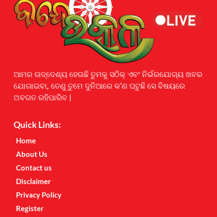
Earnyatra
ଆମର ଉଦ୍ଦେଶ୍ୟ ହେଉଛି ତୁମକୁ ସଠିକ୍ ଏବଂ ନିର୍ଭରଯୋଗ୍ୟ ଖବର
ଯୋଗାଇବା, ତେଣୁ ତୁମେ ଦୁନିଆରେ କ’ଣ ଘଟୁଛି ସେ ବିଷୟରେ
ଅବଗତ ରହିପାରିବ |
Quick Links:
Home
About Us
Contact us
Disclaimer
Privacy Policy
Register