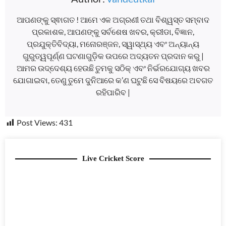
ଆପଣଙ୍କୁ ସ୍ଵାଗତ ! ଆମେ ଏକ ଅଗ୍ରଣୀ ତଥା ବିଶ୍ୱସ୍ତ ସମ୍ବାଦ
ପ୍ରକାଶକ, ଆପଣଙ୍କୁ ସର୍ବଶେଷ ଖବର, କ୍ରୀଡା, ବିଜ୍ଞାନ,
ପ୍ରଯୁକ୍ତିବିଦ୍ୟା, ମନୋରଞ୍ଜନ, ସ୍ୱାସ୍ଥ୍ୟ ଏବଂ ଅନ୍ୟାନ୍ୟ
ଗୁରୁତ୍ୱପୂର୍ଣ୍ଣ ଘଟଣାଗୁଡ଼ିକ ଉପରେ ଅଦ୍ୟତନ ପ୍ରଦାନ କରୁ |
ଆମର ଉଦ୍ଦେଶ୍ୟ ହେଉଛି ତୁମକୁ ସଠିକ୍ ଏବଂ ନିର୍ଭରଯୋଗ୍ୟ ଖବର
ଯୋଗାଇବା, ତେଣୁ ତୁମେ ଦୁନିଆରେ କ’ଣ ଘଟୁଛି ସେ ବିଷୟରେ ଅବଗତ
ରହିପାରିବ |
Post Views:
431
Live Cricket Score