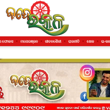
ର ଫୋକସ
ମନୋରଞ୍ଜନ
ଜୀବନଶୈଳୀ
ରାଜନୀତି
ଖେଳ
ଇ-କା