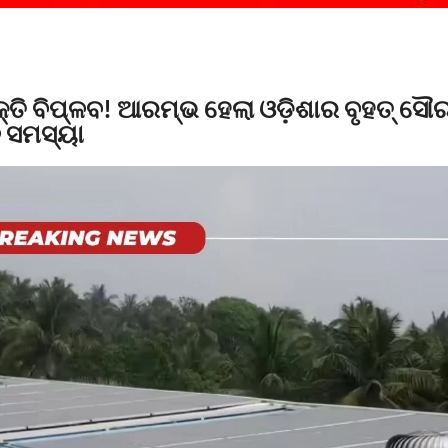
ତି ବିପ୍ଳବ! ଆରମ୍ଭ ହେଲା ଓଡ଼ିଶାର ବୃହତ୍ ସୌ
ି ସମସ୍ୟା