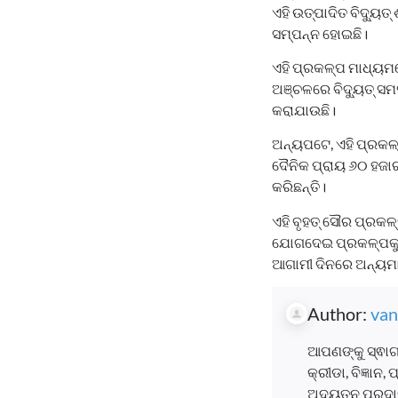
ଏହି ଉତ୍ପାଦିତ ବିଦ୍ୟୁତ
ସମ୍ପନ୍ନ ହୋଇଛି।
ଏହି ପ୍ରକଳ୍ପ ମାଧ୍ୟମ
ଅଞ୍ଚଳରେ ବିଦ୍ୟୁତ୍ ସମ
କରାଯାଉଛି।
ଅନ୍ୟପଟେ, ଏହି ପ୍ରକଳ୍ପ
ଦୈନିକ ପ୍ରାୟ ୬୦ ହଜା
କରିଛନ୍ତି।
ଏହି ବୃହତ୍ ସୌର ପ୍ରକ
ଯୋଗଦେଇ ପ୍ରକଳ୍ପକୁ ଉ
ଆଗାମୀ ଦିନରେ ଅନ୍ୟମ
Author:
van
ଆପଣଙ୍କୁ ସ୍ଵାଗ
କ୍ରୀଡା, ବିଜ୍ଞାନ
ଅଦ୍ୟତନ ପ୍ରଦାନ