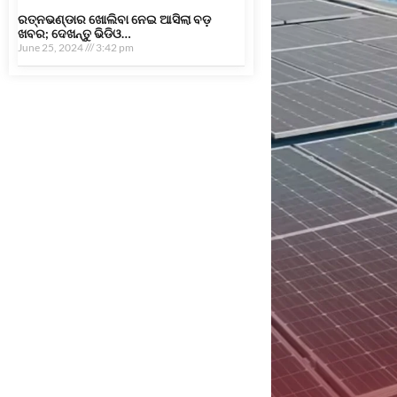
ରତ୍ନଭଣ୍ଡାର ଖୋଲିବା ନେଇ ଆସିଲା ବଡ଼
ଖବର; ଦେଖନ୍ତୁ ଭିଡିଓ…
June 25, 2024
3:42 pm