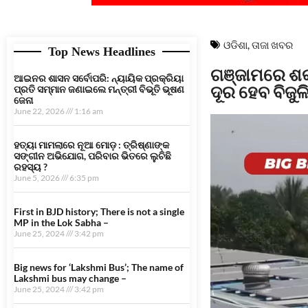
ଓଡିଶା
,
ତାଜା ଖବର
Top News Headlines
ଗଞ୍ଜାମରେ ଶକ୍
ଆଇନର ଶାସନ ସର୍ବୋପରି: ନ୍ୟାୟିକ ପ୍ରକ୍ରିୟା
ଦୂର ହେବ ବିଜୁଳ
ପ୍ରତି ସମ୍ମାନ ଜଣାଇଲେ ମନ୍ତ୍ରୀ ବିଭୂତି ଭୂଷଣ
ଜେନା
June 22, 2026
1:16 am
ହତ୍ୟା ମାମଲାରେ ନୂଆ ମୋଡ଼ : ତ୍ରିଷ୍ଣାଙ୍କ
ସଙ୍ଗୀନ ଅଭିଯୋଗ, ପରିବାର ଭିତରେ ଲୁଚିଛି
ରହସ୍ୟ ?
June 5, 2026
6:35 pm
First in BJD history; There is not a single
MP in the Lok Sabha –
June 25, 2024
3:42 pm
Big news for ‘Lakshmi Bus’; The name of
Lakshmi bus may change –
June 25, 2024
3:42 pm