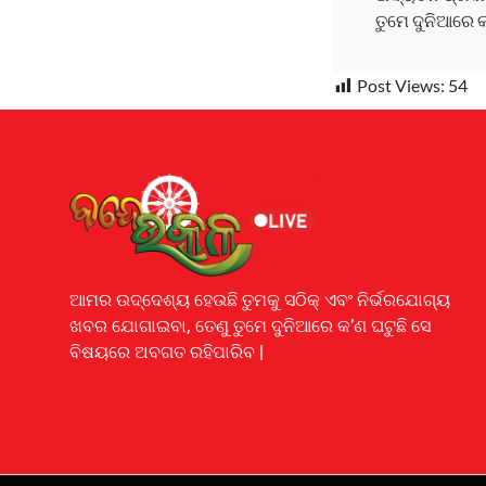
ତୁମେ ଦୁନିଆରେ 
Post Views:
54
Earnyatra
ଆମର ଉଦ୍ଦେଶ୍ୟ ହେଉଛି ତୁମକୁ ସଠିକ୍ ଏବଂ ନିର୍ଭରଯୋଗ୍ୟ
ଖବର ଯୋଗାଇବା, ତେଣୁ ତୁମେ ଦୁନିଆରେ କ’ଣ ଘଟୁଛି ସେ
ବିଷୟରେ ଅବଗତ ରହିପାରିବ |