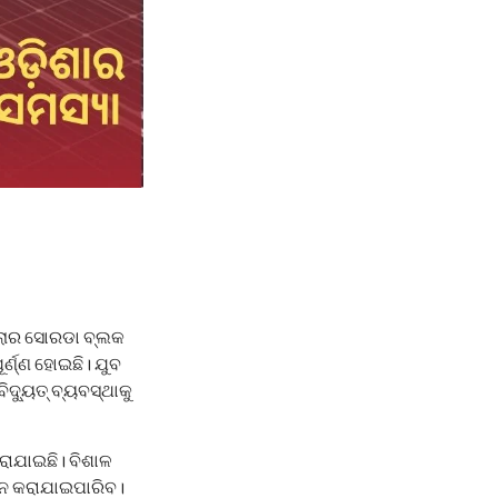
୍ଲାର ସୋରଡା ବ୍ଲକ
ର୍ଣ୍ଣ ହୋଇଛି। ଯୁବ
ଦ୍ୟୁତ୍ ବ୍ୟବସ୍ଥାକୁ
ରାଯାଇଛି। ବିଶାଳ
ଦନ କରାଯାଇପାରିବ।