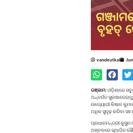
vandeutkal
Jun
ଗଞ୍ଜାମ:
ଓଡ଼ିଶାରେ ସବ
ଅନ୍ତର୍ଗତ ସୁରଖାଦେଇପୁର
ଉଦ୍ୟୋଗୀ କିଷାନ କୁମାର
ଅଧିକ ସୁଦୃଢ଼ କରିବା 
ପ୍ରଧାନମନ୍ତ୍ରୀ କୁସୁ
ଅଞ୍ଚଳରେ ସ୍ଥାପିତ ସୌ