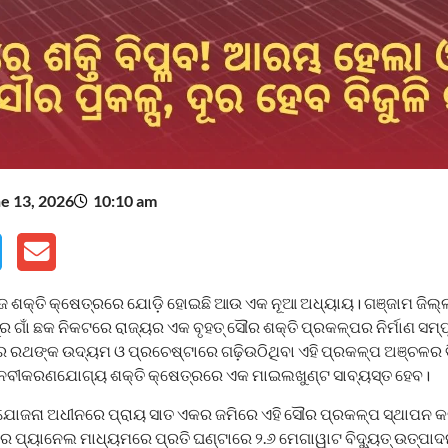
e 13, 2026
10:10 am
ୁଜ ଶକ୍ତି କ୍ଷେତ୍ରରେ ଯୋଡ଼ି ହୋଇଛି ଆଉ ଏକ ନୂଆ ଅଧ୍ୟାୟ। ଗଞ୍ଜାମ ଜିଲ
 ଗାଁ ଛକ ନିକଟରେ ରାଜ୍ୟର ଏକ ବୃହତ୍ ସୌର ଶକ୍ତି ପ୍ରକଳ୍ପର ନିର୍ମାଣ ସମ୍ପୂ
 ରଥଙ୍କ ଉଦ୍ୟମ ଓ ପ୍ରଚେଷ୍ଟାରେ ଗଢ଼ିଉଠିଥିବା ଏହି ପ୍ରକଳ୍ପ ଅଞ୍ଚଳର ବି
ସହ ନବୀକରଣଯୋଗ୍ୟ ଶକ୍ତି କ୍ଷେତ୍ରରେ ଏକ ମାଇଲଖୁଣ୍ଟ ସାବ୍ୟସ୍ତ ହେବ।
ମ ଯୋଜନା ଅଧୀନରେ ପ୍ରାୟ ସାତ ଏକର ଜମିରେ ଏହି ସୌର ପ୍ରକଳ୍ପ ସ୍ଥାପନ କ
ର ପ୍ୟାନେଲ ମାଧ୍ୟମରେ ପ୍ରତି ଘଣ୍ଟାରେ ୨.୬ ମେଗାୱାଟ ବିଦ୍ୟୁତ୍ ଉତ୍ପା