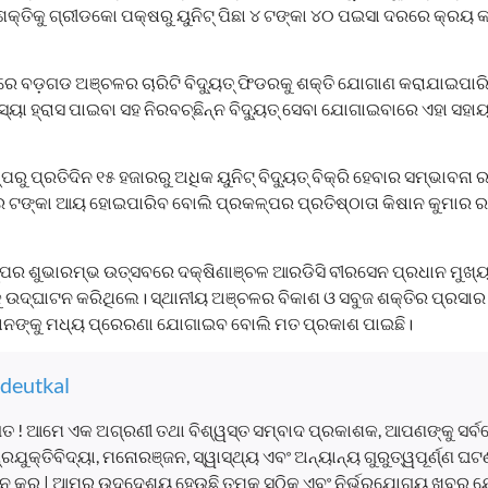
୍ ଶକ୍ତିକୁ ଗ୍ରୀଡକୋ ପକ୍ଷରୁ ୟୁନିଟ୍ ପିଛା ୪ ଟଙ୍କା ୪୦ ପଇସା ଦରରେ କ୍ରୟ କର
ରେ ବଡ଼ଗଡ ଅଞ୍ଚଳର ଚାରିଟି ବିଦ୍ୟୁତ୍ ଫିଡରକୁ ଶକ୍ତି ଯୋଗାଣ କରାଯାଇପା
ସ୍ୟା ହ୍ରାସ ପାଇବା ସହ ନିରବଚ୍ଛିନ୍ନ ବିଦ୍ୟୁତ୍ ସେବା ଯୋଗାଇବାରେ ଏହା ସ
ରୁ ପ୍ରତିଦିନ ୧୫ ହଜାରରୁ ଅଧିକ ୟୁନିଟ୍ ବିଦ୍ୟୁତ୍ ବିକ୍ରି ହେବାର ସମ୍ଭାବନା 
ର ଟଙ୍କା ଆୟ ହୋଇପାରିବ ବୋଲି ପ୍ରକଳ୍ପର ପ୍ରତିଷ୍ଠାତା କିଷାନ କୁମାର 
ଳ୍ପର ଶୁଭାରମ୍ଭ ଉତ୍ସବରେ ଦକ୍ଷିଣାଞ୍ଚଳ ଆରଡିସି ବୀରସେନ ପ୍ରଧାନ ମୁଖ୍ୟ
ଦ୍‌ଘାଟନ କରିଥିଲେ। ସ୍ଥାନୀୟ ଅଞ୍ଚଳର ବିକାଶ ଓ ସବୁଜ ଶକ୍ତିର ପ୍ରସାର
ାନଙ୍କୁ ମଧ୍ୟ ପ୍ରେରଣା ଯୋଗାଇବ ବୋଲି ମତ ପ୍ରକାଶ ପାଇଛି।
deutkal
ତ ! ଆମେ ଏକ ଅଗ୍ରଣୀ ତଥା ବିଶ୍ୱସ୍ତ ସମ୍ବାଦ ପ୍ରକାଶକ, ଆପଣଙ୍କୁ ସର୍
, ପ୍ରଯୁକ୍ତିବିଦ୍ୟା, ମନୋରଞ୍ଜନ, ସ୍ୱାସ୍ଥ୍ୟ ଏବଂ ଅନ୍ୟାନ୍ୟ ଗୁରୁତ୍ୱପୂର୍ଣ୍ଣ 
 କରୁ | ଆମର ଉଦ୍ଦେଶ୍ୟ ହେଉଛି ତୁମକୁ ସଠିକ୍ ଏବଂ ନିର୍ଭରଯୋଗ୍ୟ ଖବର ଯ