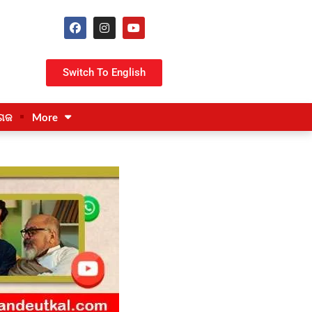
Switch To English
ଗଜ
More