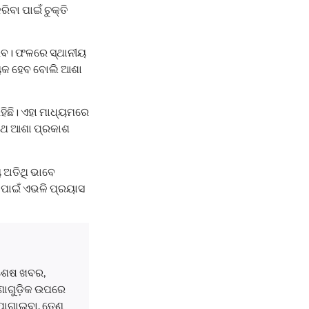
ିବା ପାଇଁ ଚୁକ୍ତି
ରିବ। ଫଳରେ ସ୍ଥାନୀୟ
ହାୟକ ହେବ ବୋଲି ଆଶା
ରହିଛି। ଏହା ମାଧ୍ୟମରେ
ରଥ ଆଶା ପ୍ରକାଶ
 ଅତିଥି ଭାବେ
 ପାଇଁ ଏଭଳି ପ୍ରୟାସ
ବଶେଷ ଖବର,
ଘଟଣାଗୁଡ଼ିକ ଉପରେ
ୋଗାଇବା, ତେଣୁ