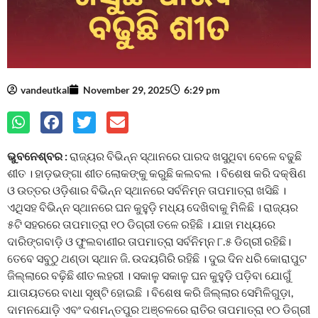
vandeutkal
November 29, 2025
6:29 pm
ଭୁବନେଶ୍ବର :
ରାଜ୍ୟର ବିଭିନ୍ନ ସ୍ଥାନରେ ପାରଦ ଖସୁଥିବା ବେଳେ ବଢୁଛି
ଶୀତ । ହାଡ଼ଭଙ୍ଗା ଶୀତ ଲୋକଙ୍କୁ କରୁଛି କଲବଲ । ବିଶେଷ କରି ଦକ୍ଷିଣ
ଓ ଉତ୍ତର ଓଡ଼ିଶାର ବିଭିନ୍ନ ସ୍ଥାନରେ ସର୍ବନିମ୍ନ ତାପମାତ୍ରା ଖସିଛି ।
ଏଥିସହ ବିଭିନ୍ନ ସ୍ଥାନରେ ଘନ କୁହୁଡ଼ି ମଧ୍ୟ ଦେଖିବାକୁ ମିଳିଛି । ରାଜ୍ୟର
୫ଟି ସହରରେ ତାପମାତ୍ରା ୧୦ ଡିଗ୍ରୀ ତଳେ ରହିଛି । ଯାହା ମଧ୍ୟରେ
ଦାରିଙ୍ଗବାଡ଼ି ଓ ଫୁଲବାଣୀର ତାପମାତ୍ରା ସର୍ବନିମ୍ନ ୮.୫ ଡିଗ୍ରୀ ରହିଛି।
ତେବେ ସବୁଠୁ ଥଣ୍ଡା ସ୍ଥାନ ଜି. ଉଦୟଗିରି ରହିଛି । ଦୁଇ ଦିନ ଧରି କୋରାପୁଟ
ଜିଲ୍ଲାରେ ବଢ଼ିଛି ଶୀତ ଲହରୀ । ସକାଳୁ ସକାଳୁ ଘନ କୁହୁଡ଼ି ପଡ଼ିବା ଯୋଗୁଁ
ଯାତାୟତରେ ବାଧା ସୃଷ୍ଟି ହୋଇଛି । ବିଶେଷ କରି ଜିଲ୍ଲାର ସେମିଳିଗୁଡ଼ା,
ଦାମନଯୋଡ଼ି ଏବଂ ଦଶମନ୍ତପୁର ଅଞ୍ଚଳରେ ରାତିର ତାପମାତ୍ରା ୧୦ ଡିଗ୍ରୀ