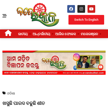
Switch To English
ଜାତୀୟ
ଆନ୍ତର୍ଜାତୀୟ
ଆଜିର ଫୋକସ
ମନୋରଞ୍ଜନ
ଜୀ
ଓଡିଶା
ଖସୁଛି ପାରଦ ବଢୁଛି ଶୀତ