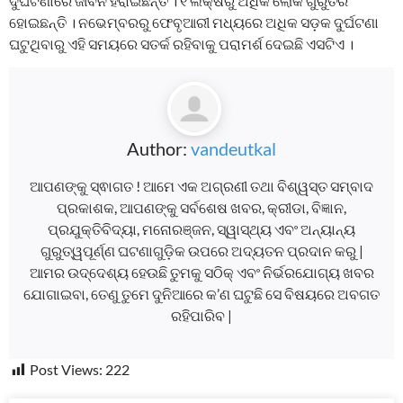
ଦୁର୍ଘଟଣାରେ ଜୀବନ ହରାଇଛନ୍ତି । ୧ ଲକ୍ଷରୁ ଅଧିକ ଲୋକ ଗୁରୁତର
ହୋଇଛନ୍ତି । ନଭେମ୍ବରରୁ ଫେବୃଆରୀ ମଧ୍ୟରେ ଅଧିକ ସଡ଼କ ଦୁର୍ଘଟଣା
ଘଟୁଥିବାରୁ ଏହି ସମୟରେ ସତର୍କ ରହିବାକୁ ପରାମର୍ଶ ଦେଇଛି ଏସଟିଏ ।
Author:
vandeutkal
ଆପଣଙ୍କୁ ସ୍ଵାଗତ ! ଆମେ ଏକ ଅଗ୍ରଣୀ ତଥା ବିଶ୍ୱସ୍ତ ସମ୍ବାଦ
ପ୍ରକାଶକ, ଆପଣଙ୍କୁ ସର୍ବଶେଷ ଖବର, କ୍ରୀଡା, ବିଜ୍ଞାନ,
ପ୍ରଯୁକ୍ତିବିଦ୍ୟା, ମନୋରଞ୍ଜନ, ସ୍ୱାସ୍ଥ୍ୟ ଏବଂ ଅନ୍ୟାନ୍ୟ
ଗୁରୁତ୍ୱପୂର୍ଣ୍ଣ ଘଟଣାଗୁଡ଼ିକ ଉପରେ ଅଦ୍ୟତନ ପ୍ରଦାନ କରୁ |
ଆମର ଉଦ୍ଦେଶ୍ୟ ହେଉଛି ତୁମକୁ ସଠିକ୍ ଏବଂ ନିର୍ଭରଯୋଗ୍ୟ ଖବର
ଯୋଗାଇବା, ତେଣୁ ତୁମେ ଦୁନିଆରେ କ’ଣ ଘଟୁଛି ସେ ବିଷୟରେ ଅବଗତ
ରହିପାରିବ |
Post Views:
222