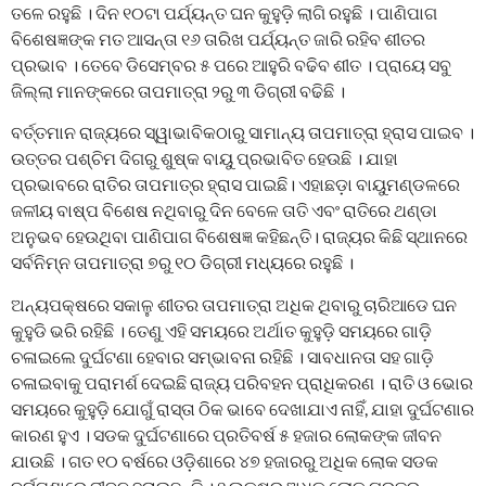
ତଳେ ରହୁଛି । ଦିନ ୧୦ଟା ପର୍ଯ୍ୟନ୍ତ ଘନ କୁହୁଡ଼ି ଲାଗି ରହୁଛି । ପାଣିପାଗ
ବିଶେଷଜ୍ଞଙ୍କ ମତ ଆସନ୍ତା ୧୬ ତାରିଖ ପର୍ଯ୍ୟନ୍ତ ଜାରି ରହିବ ଶୀତର
ପ୍ରଭାବ । ତେବେ ଡିସେମ୍ବର ୫ ପରେ ଆହୁରି ବଢିବ ଶୀତ । ପ୍ରାୟେ ସବୁ
ଜିଲ୍ଲା ମାନଙ୍କରେ ତାପମାତ୍ରା ୨ରୁ ୩ ଡିଗ୍ରୀ ବଢିଛି ।
ବର୍ତ୍ତମାନ ରାଜ୍ୟରେ ସ୍ୱାଭାବିକଠାରୁ ସାମାନ୍ୟ ତାପମାତ୍ରା ହ୍ରାସ ପାଇବ ।
ଉତ୍ତର ପଶ୍ଚିମ ଦିଗରୁ ଶୁଷ୍କ ବାୟୁ ପ୍ରଭାବିତ ହେଉଛି । ଯାହା
ପ୍ରଭାବରେ ରାତିର ତାପମାତ୍ର ହ୍ରାସ ପାଇଛି। ଏହାଛଡ଼ା ବାୟୁମଣ୍ଡଳରେ
ଜଳୀୟ ବାଷ୍ପ ବିଶେଷ ନଥିବାରୁ ଦିନ ବେଳେ ତାତି ଏବଂ ରାତିରେ ଥଣ୍ଡା
ଅନୁଭବ ହେଉଥିବା ପାଣିପାଗ ବିଶେଷଜ୍ଞ କହିଛନ୍ତି। ରାଜ୍ୟର କିଛି ସ୍ଥାନରେ
ସର୍ବନିମ୍ନ ତାପମାତ୍ରା ୭ରୁ ୧୦ ଡିଗ୍ରୀ ମଧ୍ୟରେ ରହୁଛି ।
ଅନ୍ୟପକ୍ଷରେ ସକାଳୁ ଶୀତର ତାପମାତ୍ରା ଅଧିକ ଥିବାରୁ ଚାରିଆଡେ ଘନ
କୁହୁଡି ଭରି ରହିଛି । ତେଣୁ ଏହି ସମୟରେ ଅର୍ଥାତ କୁହୁଡ଼ି ସମୟରେ ଗାଡ଼ି
ଚଳାଇଲେ ଦୁର୍ଘଟଣା ହେବାର ସମ୍ଭାବନା ରହିଛି । ସାବଧାନତା ସହ ଗାଡ଼ି
ଚଳାଇବାକୁ ପରାମର୍ଶ ଦେଇଛି ରାଜ୍ୟ ପରିବହନ ପ୍ରାଧିକରଣ । ରାତି ଓ ଭୋର
ସମୟରେ କୁହୁଡ଼ି ଯୋଗୁଁ ରାସ୍ତା ଠିକ ଭାବେ ଦେଖାଯାଏ ନାହିଁ, ଯାହା ଦୁର୍ଘଟଣାର
କାରଣ ହୁଏ । ସଡକ ଦୁର୍ଘଟଣାରେ ପ୍ରତିବର୍ଷ ୫ ହଜାର ଲୋକଙ୍କ ଜୀବନ
ଯାଉଛି । ଗତ ୧୦ ବର୍ଷରେ ଓଡ଼ିଶାରେ ୪୭ ହଜାରରୁ ଅଧିକ ଲୋକ ସଡକ