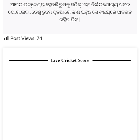
ଆମର ଉଦ୍ଦେଶ୍ୟ ହେଉଛି ତୁମକୁ ସଠିକ୍ ଏବଂ ନିର୍ଭରଯୋଗ୍ୟ ଖବର
ଯୋଗାଇବା, ତେଣୁ ତୁମେ ଦୁନିଆରେ କ’ଣ ଘଟୁଛି ସେ ବିଷୟରେ ଅବଗତ
ରହିପାରିବ |
Post Views:
74
Live Cricket Score