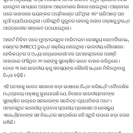
ଯାଉଥିବା ସମୟରେ ଅଚାନକ ଆକ୍ରମଣର ଶିକାର ହୋଇଥିଲା। ଆକ୍ରମଣ
ପରେ ଜାହାଜରେ ଭୟଙ୍କର ଅଗ୍ନିକାଣ୍ଡ ଘଟିଥିଲା ଏବଂ ଚାରିଆଡ଼େ ଘନ
ଧୂଆଁ ବ୍ୟାପିଯାଇଥିଲା। ପରିସ୍ଥିତି ଗୁରୁତର ହେବାରୁ ଜାହାଜ ପକ୍ଷରୁ ତୁରନ୍ତ
ଆପତ୍କାଳୀନ ସଙ୍କେତ ପଠାଯାଇଥିଲା।
ଆଲର୍ଟ ମିଳିବା ପରେ ମୁମ୍ବାଇସ୍ଥିତ ମାରିଟାଇମ ରେସକ୍ୟୁ କୋଅର୍ଡିନେସନ୍
ସେଣ୍ଟର (MRCC) ତୁରନ୍ତ ସକ୍ରିୟ ହୋଇଥିଲା। ଭାରତୀୟ ନୌସେନାର
ହେଲିକପ୍ଟର ଓ ଅନ୍ୟ ଉଦ୍ଧାରକାରୀ ଦଳ ଘଟଣାସ୍ଥଳରେ ପହଞ୍ଚି
ଜାହାଜରେ ଫସିଥିବା ୨୧ ଜଣଙ୍କୁ ସୁରକ୍ଷିତ ଭାବେ ବାହାର କରିଥିଲେ।
ତେବେ ୩ ଜଣ ଭାରତୀୟ କ୍ରୁ ସଦସ୍ୟଙ୍କ କୌଣସି ସନ୍ଧାନ ମିଳିନଥିବାରୁ
ଚିନ୍ତା ବଢ଼ିଛି।
ଏହି ଘଟଣାକୁ ଭାରତ ସରକାର କଡ଼ା ଭାଷାରେ ନିନ୍ଦା କରିଛନ୍ତି। ବୈଦେଶିକ
ମନ୍ତ୍ରାଳୟ ପକ୍ଷରୁ କୁହାଯାଇଛି ଯେ, ନିଖୋଜ ଭାରତୀୟମାନଙ୍କ
ସୁରକ୍ଷିତ ଉଦ୍ଧାର ସରକାରଙ୍କ ସର୍ବୋଚ୍ଚ ପ୍ରାଥମିକତା ଅଟେ।
ଓମାନସ୍ଥିତ ଭାରତୀୟ ଦୂତାବାସ ସ୍ଥାନୀୟ ପ୍ରଶାସନ ଓ ରେସକ୍ୟୁ
ଏଜେନ୍ସିମାନଙ୍କ ସହ ନିରନ୍ତର ସମ୍ପର୍କରେ ରହି ସ୍ଥିତି ଉପରେ କଡ଼ା ନଜର
ରଖିଛି।