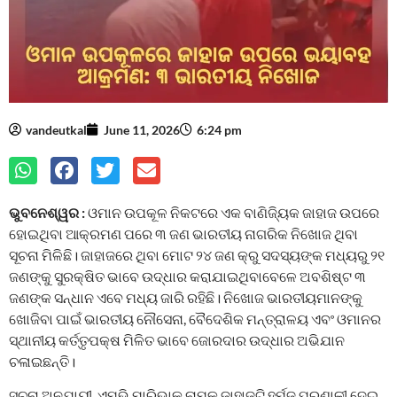
vandeutkal
June 11, 2026
6:24 pm
ଭୁବନେଶ୍ୱର :
ଓମାନ ଉପକୂଳ ନିକଟରେ ଏକ ବାଣିଜ୍ୟିକ ଜାହାଜ ଉପରେ
ହୋଇଥିବା ଆକ୍ରମଣ ପରେ ୩ ଜଣ ଭାରତୀୟ ନାଗରିକ ନିଖୋଜ ଥିବା
ସୂଚନା ମିଳିଛି। ଜାହାଜରେ ଥିବା ମୋଟ ୨୪ ଜଣ କ୍ରୁ ସଦସ୍ୟଙ୍କ ମଧ୍ୟରୁ ୨୧
ଜଣଙ୍କୁ ସୁରକ୍ଷିତ ଭାବେ ଉଦ୍ଧାର କରାଯାଇଥିବାବେଳେ ଅବଶିଷ୍ଟ ୩
ଜଣଙ୍କ ସନ୍ଧାନ ଏବେ ମଧ୍ୟ ଜାରି ରହିଛି। ନିଖୋଜ ଭାରତୀୟମାନଙ୍କୁ
ଖୋଜିବା ପାଇଁ ଭାରତୀୟ ନୌସେନା, ବୈଦେଶିକ ମନ୍ତ୍ରାଳୟ ଏବଂ ଓମାନର
ସ୍ଥାନୀୟ କର୍ତ୍ତୃପକ୍ଷ ମିଳିତ ଭାବେ ଜୋରଦାର ଉଦ୍ଧାର ଅଭିଯାନ
ଚଳାଇଛନ୍ତି।
ସୂଚନା ଅନୁଯାୟୀ, ଏମ୍‌ଭି ମାରିଭାକ ନାମକ ଜାହାଜଟି ହର୍ମୁଜ ପ୍ରଣାଳୀ ଦେଇ