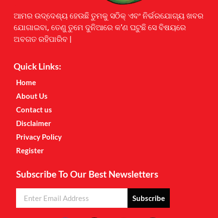
Earnyatra
ଆମର ଉଦ୍ଦେଶ୍ୟ ହେଉଛି ତୁମକୁ ସଠିକ୍ ଏବଂ ନିର୍ଭରଯୋଗ୍ୟ ଖବର
ଯୋଗାଇବା, ତେଣୁ ତୁମେ ଦୁନିଆରେ କ’ଣ ଘଟୁଛି ସେ ବିଷୟରେ
ଅବଗତ ରହିପାରିବ |
Quick Links:
Home
About Us
Contact us
Disclaimer
Privacy Policy
Register
Subscribe To Our Best Newsletters
Subscribe