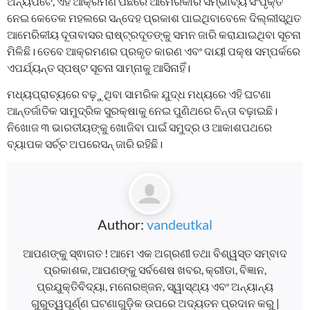
ଅନ୍ୟପଟେ, ଏହି ଆକ୍ରମଣ ପଛରେ ଆମେରିକାର ସମ୍ଭାବ୍ୟ ସଂପୃକ୍ତି
ନେଇ କେତେକ ମହଲରେ ସନ୍ଦେହ ପ୍ରକାଶ ପାଇଥିବାବେଳେ ଦିଲ୍ଲୀସ୍ଥିତ
ଆମେରିକୀୟ ଦୂତାବାସର ରାଷ୍ଟ୍ରଦୂତଙ୍କୁ ସମନ ଜାରି କରାଯାଇଥିବା ସୂଚନା
ମିଳିଛି। ତେବେ ଆକ୍ରମଣର ପ୍ରକୃତ କାରଣ ଏବଂ ଦାୟୀ ପକ୍ଷ ସମ୍ପର୍କରେ
ଏପର୍ଯ୍ୟନ୍ତ ସ୍ପଷ୍ଟ ସୂଚନା ସାମ୍ନାକୁ ଆସିନାହିଁ।
ମଧ୍ୟପ୍ରାଚ୍ୟରେ ବଢ଼ୁଥିବା ସାମରିକ ଯୁଦ୍ଧ ମଧ୍ୟରେ ଏହି ଘଟଣା
ଆନ୍ତର୍ଜାତିକ ସାମୁଦ୍ରିକ ସୁରକ୍ଷାକୁ ନେଇ ପୁଣିଥରେ ଚିନ୍ତା ବଢ଼ାଇଛି।
ନିଖୋଜ ୩ ଭାରତୀୟଙ୍କୁ ଖୋଜିବା ପାଇଁ ସମୁଦ୍ର ଓ ଆକାଶପଥରେ
ବ୍ୟାପକ ସର୍ଚ୍ଚ ଅପରେସନ୍ ଜାରି ରହିଛି।
Author:
vandeutkal
ଆପଣଙ୍କୁ ସ୍ଵାଗତ ! ଆମେ ଏକ ଅଗ୍ରଣୀ ତଥା ବିଶ୍ୱସ୍ତ ସମ୍ବାଦ
ପ୍ରକାଶକ, ଆପଣଙ୍କୁ ସର୍ବଶେଷ ଖବର, କ୍ରୀଡା, ବିଜ୍ଞାନ,
ପ୍ରଯୁକ୍ତିବିଦ୍ୟା, ମନୋରଞ୍ଜନ, ସ୍ୱାସ୍ଥ୍ୟ ଏବଂ ଅନ୍ୟାନ୍ୟ
ଗୁରୁତ୍ୱପୂର୍ଣ୍ଣ ଘଟଣାଗୁଡ଼ିକ ଉପରେ ଅଦ୍ୟତନ ପ୍ରଦାନ କରୁ |