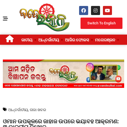
Switch To English
ଜାତୀୟ
ଆନ୍ତର୍ଜାତୀୟ
ଆଜିର ଫୋକସ
ମନୋରଞ୍ଜନ
ଜୀ
ଆନ୍ତର୍ଜାତୀୟ
,
ତାଜା ଖବର
ଓମାନ ଉପକୂଳରେ ଜାହାଜ ଉପରେ ଭୟାବହ ଆକ୍ରମଣ:
୩ ଭାରତୀୟ ନିଖୋଜ