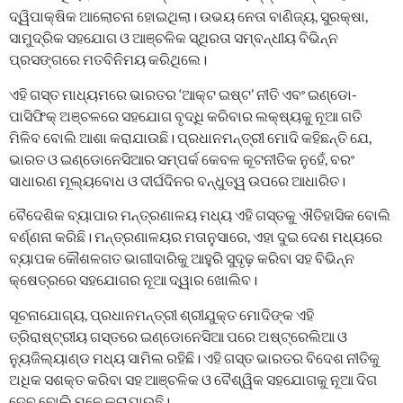
ଦ୍ୱିପାକ୍ଷିକ ଆଲୋଚନା ହୋଇଥିଲା। ଉଭୟ ନେତା ବାଣିଜ୍ୟ, ସୁରକ୍ଷା,
ସାମୁଦ୍ରିକ ସହଯୋଗ ଓ ଆଞ୍ଚଳିକ ସ୍ଥିରତା ସମ୍ବନ୍ଧୀୟ ବିଭିନ୍ନ
ପ୍ରସଙ୍ଗରେ ମତବିନିମୟ କରିଥିଲେ।
ଏହି ଗସ୍ତ ମାଧ୍ୟମରେ ଭାରତର ‘ଆକ୍ଟ ଇଷ୍ଟ’ ନୀତି ଏବଂ ଇଣ୍ଡୋ-
ପାସିଫିକ୍ ଅଞ୍ଚଳରେ ସହଯୋଗ ବୃଦ୍ଧି କରିବାର ଲକ୍ଷ୍ୟକୁ ନୂଆ ଗତି
ମିଳିବ ବୋଲି ଆଶା କରାଯାଉଛି। ପ୍ରଧାନମନ୍ତ୍ରୀ ମୋଦି କହିଛନ୍ତି ଯେ,
ଭାରତ ଓ ଇଣ୍ଡୋନେସିଆର ସମ୍ପର୍କ କେବଳ କୂଟନୀତିକ ନୁହେଁ, ବରଂ
ସାଧାରଣ ମୂଲ୍ୟବୋଧ ଓ ଦୀର୍ଘଦିନର ବନ୍ଧୁତ୍ୱ ଉପରେ ଆଧାରିତ।
ବୈଦେଶିକ ବ୍ୟାପାର ମନ୍ତ୍ରଣାଳୟ ମଧ୍ୟ ଏହି ଗସ୍ତକୁ ଐତିହାସିକ ବୋଲି
ବର୍ଣ୍ଣନା କରିଛି। ମନ୍ତ୍ରଣାଳୟର ମତାନୁସାରେ, ଏହା ଦୁଇ ଦେଶ ମଧ୍ୟରେ
ବ୍ୟାପକ କୌଶଳଗତ ଭାଗୀଦାରିକୁ ଆହୁରି ସୁଦୃଢ଼ କରିବା ସହ ବିଭିନ୍ନ
କ୍ଷେତ୍ରରେ ସହଯୋଗର ନୂଆ ଦ୍ୱାର ଖୋଲିବ।
ସୂଚନାଯୋଗ୍ୟ, ପ୍ରଧାନମନ୍ତ୍ରୀ ଶ୍ରୀଯୁକ୍ତ ମୋଦିଙ୍କ ଏହି
ତ୍ରିରାଷ୍ଟ୍ରୀୟ ଗସ୍ତରେ ଇଣ୍ଡୋନେସିଆ ପରେ ଅଷ୍ଟ୍ରେଲିଆ ଓ
ନ୍ୟୁଜିଲ୍ୟାଣ୍ଡ ମଧ୍ୟ ସାମିଲ ରହିଛି। ଏହି ଗସ୍ତ ଭାରତର ବିଦେଶ ନୀତିକୁ
ଅଧିକ ସଶକ୍ତ କରିବା ସହ ଆଞ୍ଚଳିକ ଓ ବୈଶ୍ୱିକ ସହଯୋଗକୁ ନୂଆ ଦିଗ
ଦେବ ବୋଲି ମନେ କରାଯାଉଛି।