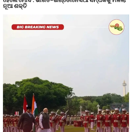
ନୂଆ ଶକ୍ତି