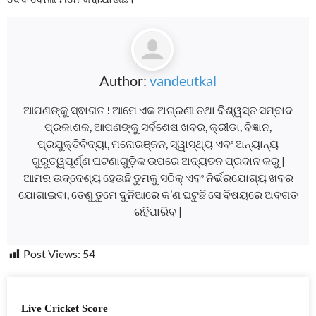
Author:
vandeutkal
ଆପଣଙ୍କୁ ସ୍ଵାଗତ ! ଆମେ ଏକ ଅଗ୍ରଣୀ ତଥା ବିଶ୍ୱସ୍ତ ସମ୍ବାଦ
ପ୍ରକାଶକ, ଆପଣଙ୍କୁ ସର୍ବଶେଷ ଖବର, କ୍ରୀଡା, ବିଜ୍ଞାନ,
ପ୍ରଯୁକ୍ତିବିଦ୍ୟା, ମନୋରଞ୍ଜନ, ସ୍ୱାସ୍ଥ୍ୟ ଏବଂ ଅନ୍ୟାନ୍ୟ
ଗୁରୁତ୍ୱପୂର୍ଣ୍ଣ ଘଟଣାଗୁଡ଼ିକ ଉପରେ ଅଦ୍ୟତନ ପ୍ରଦାନ କରୁ |
ଆମର ଉଦ୍ଦେଶ୍ୟ ହେଉଛି ତୁମକୁ ସଠିକ୍ ଏବଂ ନିର୍ଭରଯୋଗ୍ୟ ଖବର
ଯୋଗାଇବା, ତେଣୁ ତୁମେ ଦୁନିଆରେ କ’ଣ ଘଟୁଛି ସେ ବିଷୟରେ ଅବଗତ
ରହିପାରିବ |
Post Views:
54
Live Cricket Score