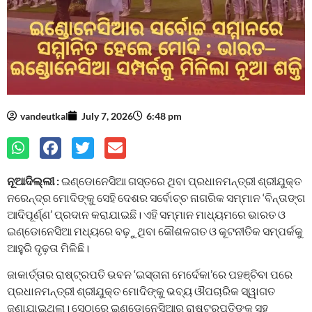
vandeutkal
July 7, 2026
6:48 pm
ନୂଆଦିଲ୍ଲୀ :
ଇଣ୍ଡୋନେସିଆ ଗସ୍ତରେ ଥିବା ପ୍ରଧାନମନ୍ତ୍ରୀ ଶ୍ରୀଯୁକ୍ତ
ନରେନ୍ଦ୍ର ମୋଦିଙ୍କୁ ସେହି ଦେଶର ସର୍ବୋଚ୍ଚ ନାଗରିକ ସମ୍ମାନ ‘ବିନ୍ତାଙ୍ଗ
ଆଦିପୂର୍ଣ୍ଣ’ ପ୍ରଦାନ କରାଯାଇଛି। ଏହି ସମ୍ମାନ ମାଧ୍ୟମରେ ଭାରତ ଓ
ଇଣ୍ଡୋନେସିଆ ମଧ୍ୟରେ ବଢ଼ୁଥିବା କୌଶଳଗତ ଓ କୂଟନୀତିକ ସମ୍ପର୍କକୁ
ଆହୁରି ଦୃଢ଼ତା ମିଳିଛି।
ଜାକାର୍ତ୍ତାର ରାଷ୍ଟ୍ରପତି ଭବନ ‘ଇସ୍ତାନା ମେର୍ଦେକା’ରେ ପହଞ୍ଚିବା ପରେ
ପ୍ରଧାନମନ୍ତ୍ରୀ ଶ୍ରୀଯୁକ୍ତ ମୋଦିଙ୍କୁ ଭବ୍ୟ ଔପଚାରିକ ସ୍ୱାଗତ
ଜଣାଯାଇଥିଲା। ସେଠାରେ ଇଣ୍ଡୋନେସିଆର ରାଷ୍ଟ୍ରପତିଙ୍କ ସହ