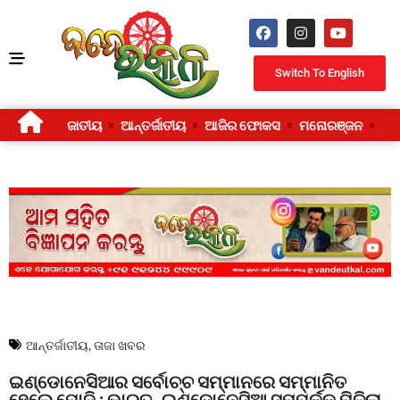
Switch To English
ଜାତୀୟ
ଆନ୍ତର୍ଜାତୀୟ
ଆଜିର ଫୋକସ
ମନୋରଞ୍ଜନ
ଜୀ
ଆନ୍ତର୍ଜାତୀୟ
,
ତାଜା ଖବର
ଇଣ୍ଡୋନେସିଆର ସର୍ବୋଚ୍ଚ ସମ୍ମାନରେ ସମ୍ମାନିତ
ହେଲେ ମୋଦି : ଭାରତ–ଇଣ୍ଡୋନେସିଆ ସମ୍ପର୍କକୁ ମିଳିଲା