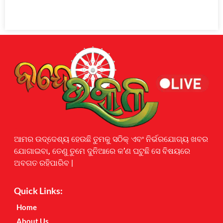
Earnyatra
ଆମର ଉଦ୍ଦେଶ୍ୟ ହେଉଛି ତୁମକୁ ସଠିକ୍ ଏବଂ ନିର୍ଭରଯୋଗ୍ୟ ଖବର
ଯୋଗାଇବା, ତେଣୁ ତୁମେ ଦୁନିଆରେ କ’ଣ ଘଟୁଛି ସେ ବିଷୟରେ
ଅବଗତ ରହିପାରିବ |
Quick Links:
Home
About Us