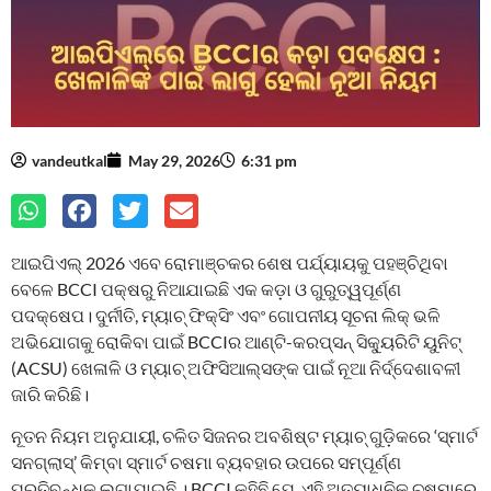
vandeutkal
May 29, 2026
6:31 pm
ଆଇପିଏଲ୍ 2026 ଏବେ ରୋମାଞ୍ଚକର ଶେଷ ପର୍ଯ୍ୟାୟକୁ ପହଞ୍ଚିଥିବା
ବେଳେ BCCI ପକ୍ଷରୁ ନିଆଯାଇଛି ଏକ କଡ଼ା ଓ ଗୁରୁତ୍ୱପୂର୍ଣ୍ଣ
ପଦକ୍ଷେପ। ଦୁର୍ନୀତି, ମ୍ୟାଚ୍ ଫିକ୍ସିଂ ଏବଂ ଗୋପନୀୟ ସୂଚନା ଲିକ୍ ଭଳି
ଅଭିଯୋଗକୁ ରୋକିବା ପାଇଁ BCCIର ଆଣ୍ଟି-କରପ୍ସନ୍ ସିକ୍ୟୁରିଟି ୟୁନିଟ୍
(ACSU) ଖେଳାଳି ଓ ମ୍ୟାଚ୍ ଅଫିସିଆଲ୍ସଙ୍କ ପାଇଁ ନୂଆ ନିର୍ଦ୍ଦେଶାବଳୀ
ଜାରି କରିଛି।
ନୂତନ ନିୟମ ଅନୁଯାୟୀ, ଚଳିତ ସିଜନର ଅବଶିଷ୍ଟ ମ୍ୟାଚ୍‌ ଗୁଡ଼ିକରେ ‘ସ୍ମାର୍ଟ
ସନଗ୍ଲାସ୍’ କିମ୍ବା ସ୍ମାର୍ଟ ଚଷମା ବ୍ୟବହାର ଉପରେ ସମ୍ପୂର୍ଣ୍ଣ
ପ୍ରତିବନ୍ଧକ ଲଗାଯାଇଛି । BCCI କହିଛି ଯେ, ଏହି ଅତ୍ୟାଧୁନିକ ଚଷମାରେ