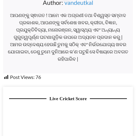
Author:
vandeutkal
ଆପଣଙ୍କୁ ସ୍ଵାଗତ ! ଆମେ ଏକ ଅଗ୍ରଣୀ ତଥା ବିଶ୍ୱସ୍ତ ସମ୍ବାଦ
ପ୍ରକାଶକ, ଆପଣଙ୍କୁ ସର୍ବଶେଷ ଖବର, କ୍ରୀଡା, ବିଜ୍ଞାନ,
ପ୍ରଯୁକ୍ତିବିଦ୍ୟା, ମନୋରଞ୍ଜନ, ସ୍ୱାସ୍ଥ୍ୟ ଏବଂ ଅନ୍ୟାନ୍ୟ
ଗୁରୁତ୍ୱପୂର୍ଣ୍ଣ ଘଟଣାଗୁଡ଼ିକ ଉପରେ ଅଦ୍ୟତନ ପ୍ରଦାନ କରୁ |
ଆମର ଉଦ୍ଦେଶ୍ୟ ହେଉଛି ତୁମକୁ ସଠିକ୍ ଏବଂ ନିର୍ଭରଯୋଗ୍ୟ ଖବର
ଯୋଗାଇବା, ତେଣୁ ତୁମେ ଦୁନିଆରେ କ’ଣ ଘଟୁଛି ସେ ବିଷୟରେ ଅବଗତ
ରହିପାରିବ |
Post Views:
76
Live Cricket Score