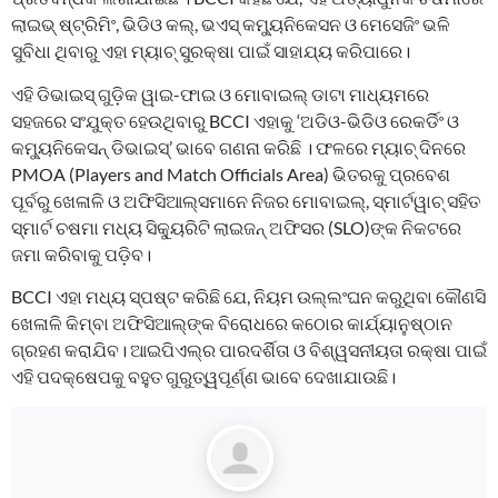
ଲାଇଭ୍ ଷ୍ଟ୍ରିମିଂ, ଭିଡିଓ କଲ୍, ଭଏସ୍ କମ୍ୟୁନିକେସନ ଓ ମେସେଜିଂ ଭଳି
ସୁବିଧା ଥିବାରୁ ଏହା ମ୍ୟାଚ୍ ସୁରକ୍ଷା ପାଇଁ ସାହାଯ୍ୟ କରିପାରେ।
ଏହି ଡିଭାଇସ୍‌ ଗୁଡ଼ିକ ୱାଇ-ଫାଇ ଓ ମୋବାଇଲ୍ ଡାଟା ମାଧ୍ୟମରେ
ସହଜରେ ସଂଯୁକ୍ତ ହେଉଥିବାରୁ BCCI ଏହାକୁ ‘ଅଡିଓ-ଭିଡିଓ ରେକର୍ଡିଂ ଓ
କମ୍ୟୁନିକେସନ୍ ଡିଭାଇସ୍’ ଭାବେ ଗଣନା କରିଛି । ଫଳରେ ମ୍ୟାଚ୍ ଦିନରେ
PMOA (Players and Match Officials Area) ଭିତରକୁ ପ୍ରବେଶ
ପୂର୍ବରୁ ଖେଳାଳି ଓ ଅଫିସିଆଲ୍ସମାନେ ନିଜର ମୋବାଇଲ୍, ସ୍ମାର୍ଟୱାଚ୍ ସହିତ
ସ୍ମାର୍ଟ ଚଷମା ମଧ୍ୟ ସିକ୍ୟୁରିଟି ଲାଇଜନ୍ ଅଫିସର (SLO)ଙ୍କ ନିକଟରେ
ଜମା କରିବାକୁ ପଡ଼ିବ।
BCCI ଏହା ମଧ୍ୟ ସ୍ପଷ୍ଟ କରିଛି ଯେ, ନିୟମ ଉଲ୍ଲଂଘନ କରୁଥିବା କୌଣସି
ଖେଳାଳି କିମ୍ବା ଅଫିସିଆଲ୍‌ଙ୍କ ବିରୋଧରେ କଠୋର କାର୍ଯ୍ୟାନୁଷ୍ଠାନ
ଗ୍ରହଣ କରାଯିବ। ଆଇପିଏଲ୍‌ର ପାରଦର୍ଶିତା ଓ ବିଶ୍ୱସନୀୟତା ରକ୍ଷା ପାଇଁ
ଏହି ପଦକ୍ଷେପକୁ ବହୁତ ଗୁରୁତ୍ୱପୂର୍ଣ୍ଣ ଭାବେ ଦେଖାଯାଉଛି।