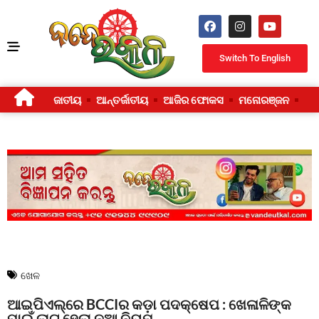
Switch To English
ଜାତୀୟ
ଆନ୍ତର୍ଜାତୀୟ
ଆଜିର ଫୋକସ
ମନୋରଞ୍ଜନ
ଜୀ
ଖେଳ
ଆଇପିଏଲ୍‌ରେ BCCIର କଡ଼ା ପଦକ୍ଷେପ : ଖେଳାଳିଙ୍କ
ପାଇଁ ଲାଗୁ ହେଲା ନୂଆ ନିୟମ