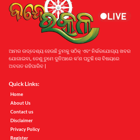
Earnyatra
ଆମର ଉଦ୍ଦେଶ୍ୟ ହେଉଛି ତୁମକୁ ସଠିକ୍ ଏବଂ ନିର୍ଭରଯୋଗ୍ୟ ଖବର
ଯୋଗାଇବା, ତେଣୁ ତୁମେ ଦୁନିଆରେ କ’ଣ ଘଟୁଛି ସେ ବିଷୟରେ
ଅବଗତ ରହିପାରିବ |
Quick Links:
Home
About Us
Contact us
Disclaimer
Privacy Policy
Register