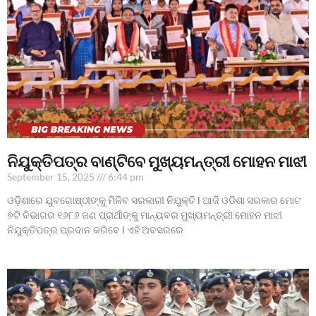
ନିଯୁକ୍ତିପତ୍ର ବାଣ୍ଟିବେ ମୁଖ୍ୟମନ୍ତ୍ରୀ ମୋହନ ମାଝୀ
September 15, 2025
6:44 pm
ଓଡ଼ିଶାରେ ଯୁବଗୋଷ୍ଠୀଙ୍କୁ ମିଳିବ ସରକାରୀ ନିଯୁକ୍ତି l ଆଜି ଓଡିଶା ସରକାର ମୋଟ
୭ଟି ବିଭାଗର ୧୬୮୬ ଜଣ ପ୍ରାର୍ଥୀଙ୍କୁ ମାନ୍ୟବର ମୁଖ୍ୟମନ୍ତ୍ରୀ ମୋହନ ମାଝୀ
ନିଯୁକ୍ତିପତ୍ର ପ୍ରଦାନ କରିବେ l ଏହି ଅବସରରେ