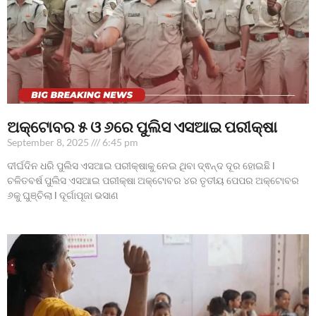
ଅକ୍ଟୋବର ୫ ଓ ୬ରେ ପୁଲିସ ଏସଆଇ ପରୀକ୍ଷା
September 8, 2025
6:45 pm
ଦୀର୍ଘଦିନ ଧରି ପୁଲିସ ଏସଆଇ ପରୀକ୍ଷାକୁ ନେଇ ଥିବା ଦ୍ଵନ୍ଦ ଦୂର ହୋଇଛି l
ଚଳିତବର୍ଷ ପୁଲିସ ଏସଆଇ ପରୀକ୍ଷା ଅକ୍ଟୋବର ୪ର ତୃତୀୟ ପେପର ଅକ୍ଟୋବର
୬କୁ ଘୁଞ୍ଚିଲା l ଦୂର୍ଗାପୂଜା ଭସାଣ