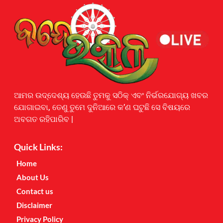
Earnyatra
ଆମର ଉଦ୍ଦେଶ୍ୟ ହେଉଛି ତୁମକୁ ସଠିକ୍ ଏବଂ ନିର୍ଭରଯୋଗ୍ୟ ଖବର
ଯୋଗାଇବା, ତେଣୁ ତୁମେ ଦୁନିଆରେ କ’ଣ ଘଟୁଛି ସେ ବିଷୟରେ
ଅବଗତ ରହିପାରିବ |
Quick Links:
Home
About Us
Contact us
Disclaimer
Privacy Policy