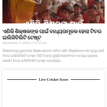
ଏଣିକି ଶିକ୍ଷକଙ୍କ ପାଇଁ ବାଧ୍ୟତାମୂଳକ ହେଲା ଟିଚର
ଇଲିଜିବିଲିଟି ଟେଷ୍ଟ
September 2, 2025
6:47 pm
ପିଲାମାନଙ୍କୁ ଗୁଣାତ୍ମକ ଶିକ୍ଷା ପ୍ରଦାନ କରିବା ସହିତ ଶିକ୍ଷକଙ୍କ ମାନ ବୃଦ୍ଧି ପାଇଁ
ଟିଚର ଇଲିଜିବିଲିଟି ଟେଷ୍ଟ (TET) ନେଇ ସୁପ୍ରିମକୋର୍ଟଙ୍କ ବଡ଼ ରାୟ ପ୍ରକାଶ
ପାଇଛି l ଟିଚର ଇଲିଜିବିଲିଟି ଟେଷ୍ଟ ଉତ୍ତୀର୍ଣ୍ଣ
Live Cricket Score