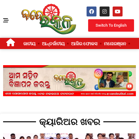
Switch To English
ଜାତୀୟ
ଆନ୍ତର୍ଜାତୀୟ
ଆଜିର ଫୋକସ
ମନୋରଞ୍ଜନ
ଜୀ
କ୍ୟାରିଅର ଖବର