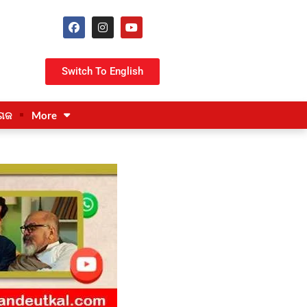
Switch To English
ଗଜ
More