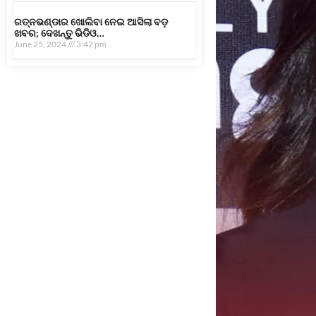
ରତ୍ନଭଣ୍ଡାର ଖୋଲିବା ନେଇ ଆସିଲା ବଡ଼
ଖବର; ଦେଖନ୍ତୁ ଭିଡିଓ…
June 25, 2024
3:42 pm