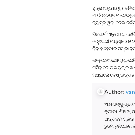
ସୂତ୍ର ଅନୁଯାୟୀ, ଜେନିଫ
ପାଇଁ ପ୍ରସ୍ତାବ ଦେଇଥି
ବ୍ୟସ୍ତ ଥିବା ନେଇ ଚର୍ଚ୍
ରିପୋର୍ଟ ଅନୁଯାୟୀ, ଜେ
ଜାନୁଆରୀ ମଧ୍ୟରେ ହୋଇପା
ବିବାହ ହେବାର ସମ୍ଭାବନ
ଉଲ୍ଲେଖଯୋଗ୍ୟ, ଜେନିଫ
ମସିହାରେ ଉଭୟଙ୍କ ଛାଡ
ମଧ୍ୟରେ ବେଶ୍ ଉତ୍ସାହ ଦ
Author:
van
ଆପଣଙ୍କୁ ସ୍ଵାଗ
କ୍ରୀଡା, ବିଜ୍ଞାନ
ଅଦ୍ୟତନ ପ୍ରଦାନ
ତୁମେ ଦୁନିଆରେ 