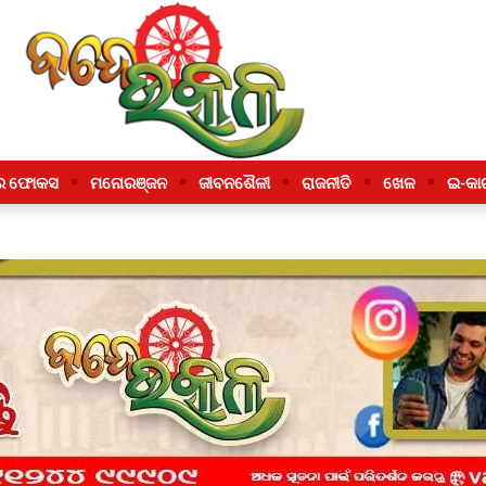
ର ଫୋକସ
ମନୋରଞ୍ଜନ
ଜୀବନଶୈଳୀ
ରାଜନୀତି
ଖେଳ
ଇ-କା