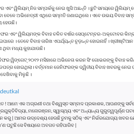
ର ଏବଂ ୱିଲିୟମ୍ ନିଜ ସମ୍ପର୍କକୁ ନେଇ ଖୁସି ଅଛନ୍ତି । ଛୁଟି ସମୟରେ ୱିଲିୟମ୍ 
ବା ବେଳେ ଅଭିନେତ୍ରୀ ଏଥିରେ ସମ୍ମତି ଜଣାଇଥିଲେ। ଏବେ ଉଭୟ ବିବାହ ସମ୍ବ
ଚା ହେଉଛି।
ନିଫର ଏବଂ ୱିଲିୟମଙ୍କ ବିବାହ ଚଳିତ ବର୍ଷର ସେପ୍ଟେମ୍ବର-ଅକ୍ଟୋବର କିମ୍ବ
ରେ । ତେବେ ବିବାହ ତାରିଖ ଏପର୍ଯ୍ୟନ୍ତ ଚୂଡ଼ାନ୍ତ ହୋଇନାହିଁ । ଖ୍ରୀଷ୍ଟିଆନ 
ା ଥିବା ମଧ୍ୟ କୁହାଯାଉଛି।
ର ୱିଙ୍ଗେଟ୍ ୨୦୧୨ ମସିହାରେ ଅଭିନେତା କରନ ସିଂ ଗୋଭରଙ୍କୁ ବିବାହ କରିଥ
ପତ୍ର ହୋଇଥିଲା। ବର୍ତ୍ତମାନ ଜେନିଫରଙ୍କ ଦ୍ୱିତୀୟ ବିବାହ ଖବରକୁ ନେଇ
େଖିବାକୁ ମିଳୁଛି ।
deutkal
ତ ! ଆମେ ଏକ ଅଗ୍ରଣୀ ତଥା ବିଶ୍ୱସ୍ତ ସମ୍ବାଦ ପ୍ରକାଶକ, ଆପଣଙ୍କୁ ସର୍
, ପ୍ରଯୁକ୍ତିବିଦ୍ୟା, ମନୋରଞ୍ଜନ, ସ୍ୱାସ୍ଥ୍ୟ ଏବଂ ଅନ୍ୟାନ୍ୟ ଗୁରୁତ୍ୱପୂର୍ଣ୍ଣ 
 କରୁ | ଆମର ଉଦ୍ଦେଶ୍ୟ ହେଉଛି ତୁମକୁ ସଠିକ୍ ଏବଂ ନିର୍ଭରଯୋଗ୍ୟ ଖବର ଯ
କ’ଣ ଘଟୁଛି ସେ ବିଷୟରେ ଅବଗତ ରହିପାରିବ |