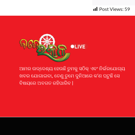
Post Views:
59
Earnyatra
ଆମର ଉଦ୍ଦେଶ୍ୟ ହେଉଛି ତୁମକୁ ସଠିକ୍ ଏବଂ ନିର୍ଭରଯୋଗ୍ୟ
ଖବର ଯୋଗାଇବା, ତେଣୁ ତୁମେ ଦୁନିଆରେ କ’ଣ ଘଟୁଛି ସେ
ବିଷୟରେ ଅବଗତ ରହିପାରିବ |