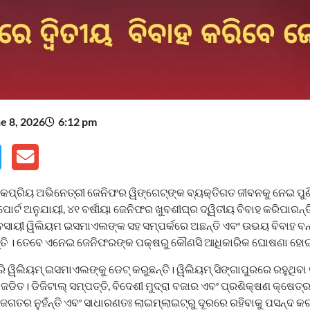
e 8, 2026
6:12 pm
ରିୟ ଅଭିନେତ୍ରୀ ଜେନିଫର ୱିଙ୍ଗେଟ୍‌ଙ୍କ ବ୍ୟକ୍ତିଗତ ଜୀବନକୁ ନେଇ ପୁଣିଥରେ
ୋର୍ଟ ଅନୁଯାୟୀ, ୪୧ ବର୍ଷୀୟା ଜେନିଫର ଖୁବଶୀଘ୍ର ଦ୍ୱିତୀୟ ବିବାହ କରିପାରନ୍ତ
ବସାୟୀ ୱିଲିୟମ ଇସମାଏଲଙ୍କ ସହ ସମ୍ପର୍କରେ ଅଛନ୍ତି ଏବଂ ଉଭୟ ବିବାହ 
୍ତି । ତେବେ ଏନେଇ ଜେନିଫରଙ୍କ ପକ୍ଷରୁ କୌଣସି ଆଧିକାରିକ ଘୋଷଣା ହୋଇନା
ି ୱିଲିୟମ୍ ଇସମାଏଲଙ୍କୁ ଡେଟ୍ କରୁଛନ୍ତି। ୱିଲିୟମ୍ ସିଙ୍ଗାପୁରରେ ରହୁଥିବ
 ଜଡିତ। ଡିଜିଟାଲ୍ ସମ୍ପତ୍ତି, ବିଦେଶୀ ମୁଦ୍ରା ବଜାର ଏବଂ ପ୍ରଶିକ୍ଷଣ କ୍ଷେତ୍
ଗତର ନୁହଁନ୍ତି ଏବଂ ସାଧାରଣତଃ ଲାଇମ୍‌ଲାଇଟ୍‌ରୁ ଦୂରରେ ରହିବାକୁ ପସନ୍ଦ କର