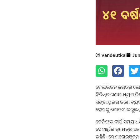
vandeutkal
Jun
ଟେଲିଭିଜନ ଜଗତର ଲୋକପ୍
ବିଭିନ୍ନ ଗଣମାଧ୍ୟମ ରିପ
ସିଙ୍ଗାପୁରର ଜଣେ ବ୍ୟ
ହେବାକୁ ଯୋଜନା କରୁଛନ
ଜେନିଫର ଦୀର୍ଘ ସମୟ ଧର
ସେ ଆର୍ଥିକ କ୍ଷେତ୍ର ସହ
ରହିଛି। ସେ ମନୋରଞ୍ଜନ ଜ