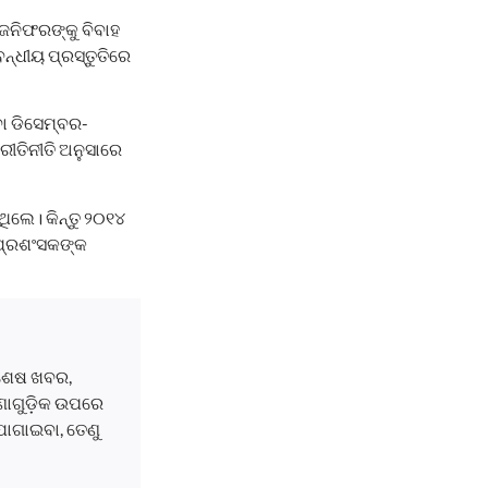
ଜେନିଫରଙ୍କୁ ବିବାହ
ନ୍ଧୀୟ ପ୍ରସ୍ତୁତିରେ
ା ଡିସେମ୍ବର-
ରୀତିନୀତି ଅନୁସାରେ
ିଲେ। କିନ୍ତୁ ୨୦୧୪
 ପ୍ରଶଂସକଙ୍କ
ବଶେଷ ଖବର,
ଘଟଣାଗୁଡ଼ିକ ଉପରେ
ୋଗାଇବା, ତେଣୁ