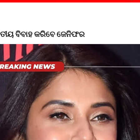
ୱିତୀୟ ବିବାହ କରିବେ ଜେନିଫର