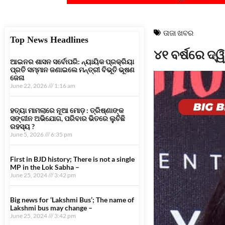
ତାଜା ଖବର
Top News Headlines
୪୧ ବର୍ଷରେ ଦ୍
ଆଇନର ଶାସନ ସର୍ବୋପରି: ନ୍ୟାୟିକ ପ୍ରକ୍ରିୟା
ପ୍ରତି ସମ୍ମାନ ଜଣାଇଲେ ମନ୍ତ୍ରୀ ବିଭୂତି ଭୂଷଣ
ଜେନା
June 22, 2026
1:16 am
ହତ୍ୟା ମାମଲାରେ ନୂଆ ମୋଡ଼ : ତ୍ରିଷ୍ଣାଙ୍କ
ସଙ୍ଗୀନ ଅଭିଯୋଗ, ପରିବାର ଭିତରେ ଲୁଚିଛି
ରହସ୍ୟ ?
June 5, 2026
6:35 pm
First in BJD history; There is not a single
MP in the Lok Sabha –
June 25, 2024
3:42 pm
Big news for ‘Lakshmi Bus’; The name of
Lakshmi bus may change –
June 25, 2024
3:42 pm