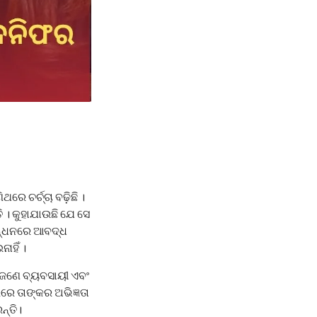
 ଚର୍ଚ୍ଚା ବଢ଼ିଛି ।
ି । କୁହାଯାଉଛି ଯେ ସେ
ବନ୍ଧନରେ ଆବଦ୍ଧ
ହିଁ ।
ା ଜଣେ ବ୍ୟବସାୟୀ ଏବଂ
ରରେ ତାଙ୍କର ଅଭିଜ୍ଞତା
ନ୍ତି।