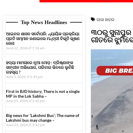
ତାଜା ଖବର
Top News Headlines
୩୦ରୁ ସୁନାପୁର
ଆଇନର ଶାସନ ସର୍ବୋପରି: ନ୍ୟାୟିକ ପ୍ରକ୍ରିୟା
ଗୀତରେ ଝୁମିବେ
ପ୍ରତି ସମ୍ମାନ ଜଣାଇଲେ ମନ୍ତ୍ରୀ ବିଭୂତି ଭୂଷଣ
ଜେନା
June 22, 2026
1:16 am
ହତ୍ୟା ମାମଲାରେ ନୂଆ ମୋଡ଼ : ତ୍ରିଷ୍ଣାଙ୍କ
ସଙ୍ଗୀନ ଅଭିଯୋଗ, ପରିବାର ଭିତରେ ଲୁଚିଛି
ରହସ୍ୟ ?
June 5, 2026
6:35 pm
First in BJD history; There is not a single
MP in the Lok Sabha –
June 25, 2024
3:42 pm
Big news for ‘Lakshmi Bus’; The name of
Lakshmi bus may change –
June 25, 2024
3:42 pm