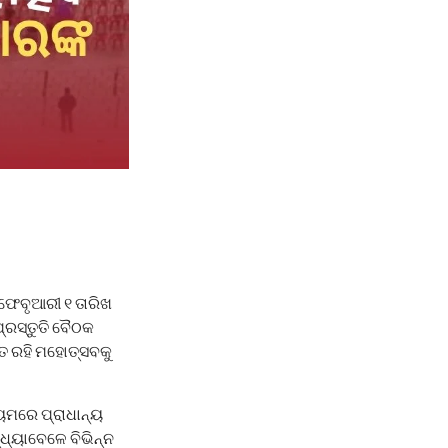
ଫେବୃଆରୀ ୧ ତାରିଖ
ପ୍ରସ୍ତୁତି ବୈଠକ
ତ ରହି ମହୋତ୍ସବକୁ
୍ୟମରେ ପ୍ରାଧାନ୍ୟ
ଧ୍ୟାବେଳେ ବିଭିନ୍ନ