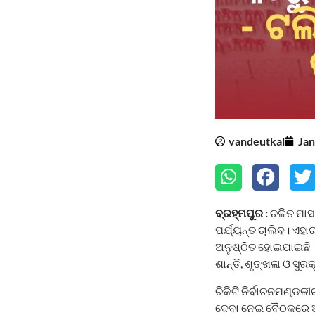
vandeutkal
Jan
ବ୍ରହ୍ମପୁର :
ଚଳିତ ମାସ
ପର୍ଯ୍ୟନ୍ତ ଚାଲିବ। ଏହ
ଅନୁଷ୍ଠିତ ହୋଇଯାଇଛି 
ଶାନ୍ତି, ଶୃଙ୍ଖଳା ଓ ସୁ
ଚିକିଟି ନିର୍ବାଚନମଣ୍ଡ
ଦେବା ନେଇ ବୈଠକରେ ଆଲୋ