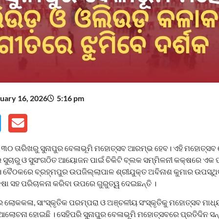
uary 16, 2026
5:16 pm
 ୩୦ ତାରିଖରୁ ସୁନାପୁର ବେଳାଭୂମି ମହୋତ୍ସବ ଆରମ୍ଭ ହେବ। ଏହି ମହୋତ୍ସବ 
ାର ସୁଚାରୁ ଓ ସୁସଂଗଠିତ ଆୟୋଜନ ପାଇଁ ଚିକିଟି ବ୍ଲକ ସମ୍ମିଳନୀ କକ୍ଷରେ ଏକ 
। ବୈଠକରେ ବ୍ରହ୍ମପୁର ଉପଜିଲ୍ଲାପାଳ ଶ୍ରୀଯୁକ୍ତ ଅବିନାଶ କୁମାର ଉପସ୍ଥି
ରକ୍ଷା ସହ ପରିଚାଳନା କରିବା ଉପରେ ଗୁରୁତ୍ୱ ଦେଇଛନ୍ତି ।
ଳୀର ଲୋକକଳା, ସାଂସ୍କୃତିକ ପରମ୍ପରା ଓ ଅଞ୍ଚଳୀୟ ସଂସ୍କୃତିକୁ ମହୋତ୍ସବ ମାଧ
ଚନା ହୋଇଛି । ସେହିପରି ସୁନାପୁର ବେଳାଭୂମି ମହୋତ୍ସବରେ ପ୍ରତିଦିନ ସନ୍