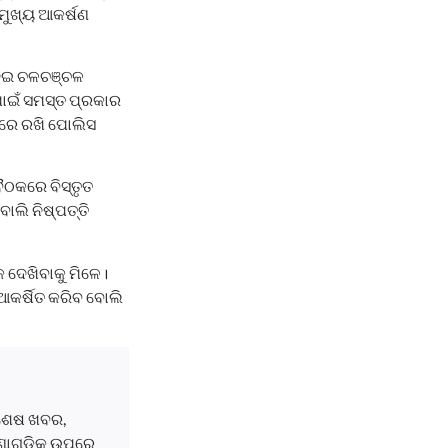
ମୁଖ୍ୟ ଆକର୍ଷଣ
 ନେଇ ଚଳଚଞ୍ଚଳ
ପାଇଁ ସମସ୍ତ ପ୍ରକାର
ିରେ ରଖି ପୋଲିସ
ବୈଠକରେ ବିସ୍ତୃତ
ୋଲି ନିଷ୍ପତ୍ତି
କ ଦେଖିବାକୁ ମିଳେ।
ଆକର୍ଷିତ କରିବ ବୋଲି
ବଶେଷ ଖବର,
ଘଟଣାଗୁଡ଼ିକ ଉପରେ