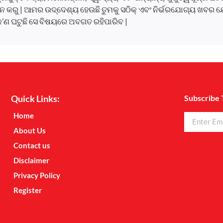
 କରୁ | ଆମର ଉଦ୍ଦେଶ୍ୟ ହେଉଛି ତୁମକୁ ସଠିକ୍ ଏବଂ ନିର୍ଭରଯୋଗ୍ୟ ଖବର ଯ
କ’ଣ ଘଟୁଛି ସେ ବିଷୟରେ ଅବଗତ ରହିପାରିବ |
Quick Links:
Subscribe 
Home
About Us
Contact us
Disclaimer
Privacy Policy
Register