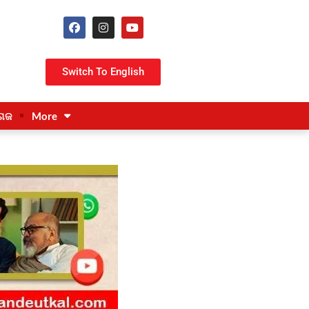
Switch To English
ଗଜ
More