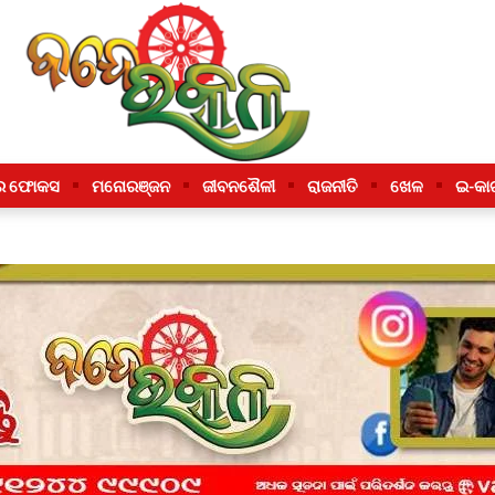
ର ଫୋକସ
ମନୋରଞ୍ଜନ
ଜୀବନଶୈଳୀ
ରାଜନୀତି
ଖେଳ
ଇ-କା