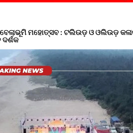
 ବେଳାଭୂମି ମହୋତ୍ସବ : ଟଲିଉଡ଼ ଓ ଓଲିଉଡ଼ କଳ
 ଦର୍ଶକ