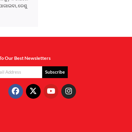
ୋଗାଇବା, ତେଣୁ
To Our Best Newsletters
Subscribe