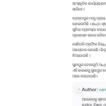
ସାଂସ୍କୃତିକ କାର୍ଯ୍ୟ
ସାଜିବେ।
ବ୍ରହ୍ମପୁର ଠାରୁ ପ୍ର
ହୋଇଉଠିଛି । ଶାନ୍ତ, ସ୍
ସୁବିଧା ବ୍ୟବସ୍ଥା କରା
ପ୍ରଶାସନ ସଜାଗ ରହିବାକ
ସେହିପରି ଟ୍ରାଫିକ ନିୟନ
ଆଲୋଚନା ହୋଇଛି। ଭିଡ଼କ
ନିଆଯାଇଛି ।
ସୁନାପୁର ବେଳାଭୂମି ଆନ୍
ଏହି କାରଣରୁ ସୁନାପୁର 
ଆଶା କରାଯାଉଛି।
Author:
van
ଆପଣଙ୍କୁ ସ୍ଵାଗ
କ୍ରୀଡା, ବିଜ୍ଞାନ