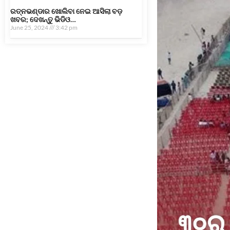
ରତ୍ନଭଣ୍ଡାର ଖୋଲିବା ନେଇ ଆସିଲା ବଡ଼
ଖବର; ଦେଖନ୍ତୁ ଭିଡିଓ…
June 25, 2024
3:42 pm