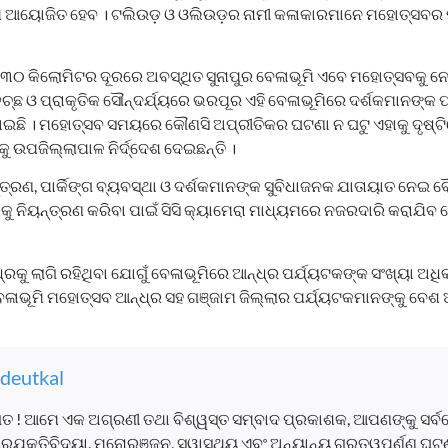
କ୍ରମ ଆୟୋଜିତ ହେବ । ଟଲିଉଡ଼ ଓ ଓଲିଉଡ଼ର ନାମୀ କଳାକାରମାନେ ମହୋତ୍ସବର 
ାୟ ୩୦ କିଲୋମିଟର ଦୂରରେ ଅବସ୍ଥିତ ସୁନାପୁର ବେଳାଭୂମି ଏବେ ମହୋତ୍ସବକୁ
ଵଚ୍ଛ ଓ ପ୍ରାକୃତିକ ସୌନ୍ଦର୍ଯ୍ୟରେ ଭରପୂର ଏହି ବେଳାଭୂମିରେ ଦର୍ଶକମାନଙ୍କ 
ଯାଇଛି । ମହୋତ୍ସବ ସମୟରେ କୌଣସି ଅପ୍ରୀତିକର ଘଟଣା ନ ଘଟୁ ଏହାକୁ ଦୃଷ୍ଟ
ୁ ଉପଜିଲ୍ଲାପାଳ ନିର୍ଦ୍ଦେଶ ଦେଇଛନ୍ତି ।
୍ତ୍ରଣ, ପାର୍କିଙ୍ଗ ବ୍ୟବସ୍ଥା ଓ ଦର୍ଶକମାନଙ୍କ ସୁବିଧାଜନକ ଯାତାୟାତ ନେଇ 
ୁ ନିୟନ୍ତ୍ରଣ କରିବା ପାଇଁ ସିସି କ୍ୟାମେରା ମାଧ୍ୟମରେ ନଜରଦାରି କରାଯିବ ବ
ଧ୍ରକୁ ଲାଗି ରହିଥିବା ଯୋଗୁଁ ବେଳାଭୂମିରେ ଆନ୍ଧ୍ର ପର୍ଯ୍ୟଟକଙ୍କ ସଂଖ୍ୟା ଅଧି
ବେଳାଭୂମି ମହୋତ୍ସବ ଆନ୍ଧ୍ର ସହ ଗଞ୍ଜାମ ଜିଲ୍ଲାର ପର୍ଯ୍ୟଟକମାନଙ୍କୁ ବେଶ 
deutkal
ତ ! ଆମେ ଏକ ଅଗ୍ରଣୀ ତଥା ବିଶ୍ୱସ୍ତ ସମ୍ବାଦ ପ୍ରକାଶକ, ଆପଣଙ୍କୁ ସର୍
, ପ୍ରଯୁକ୍ତିବିଦ୍ୟା, ମନୋରଞ୍ଜନ, ସ୍ୱାସ୍ଥ୍ୟ ଏବଂ ଅନ୍ୟାନ୍ୟ ଗୁରୁତ୍ୱପୂର୍ଣ୍ଣ 