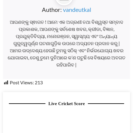
Author:
vandeutkal
ଆପଣଙ୍କୁ ସ୍ଵାଗତ ! ଆମେ ଏକ ଅଗ୍ରଣୀ ତଥା ବିଶ୍ୱସ୍ତ ସମ୍ବାଦ
ପ୍ରକାଶକ, ଆପଣଙ୍କୁ ସର୍ବଶେଷ ଖବର, କ୍ରୀଡା, ବିଜ୍ଞାନ,
ପ୍ରଯୁକ୍ତିବିଦ୍ୟା, ମନୋରଞ୍ଜନ, ସ୍ୱାସ୍ଥ୍ୟ ଏବଂ ଅନ୍ୟାନ୍ୟ
ଗୁରୁତ୍ୱପୂର୍ଣ୍ଣ ଘଟଣାଗୁଡ଼ିକ ଉପରେ ଅଦ୍ୟତନ ପ୍ରଦାନ କରୁ |
ଆମର ଉଦ୍ଦେଶ୍ୟ ହେଉଛି ତୁମକୁ ସଠିକ୍ ଏବଂ ନିର୍ଭରଯୋଗ୍ୟ ଖବର
ଯୋଗାଇବା, ତେଣୁ ତୁମେ ଦୁନିଆରେ କ’ଣ ଘଟୁଛି ସେ ବିଷୟରେ ଅବଗତ
ରହିପାରିବ |
Post Views:
213
Live Cricket Score