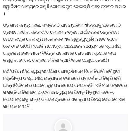
ସ୍ୱାଦିଷ୍ଟ ଖାଦ୍ୟରେ ଜମୁଛି ଗୋପାଳପୁର ବେଳାଭୂମି ମହୋତ୍ସବର ଅସାର
।
ଓଡ଼ିଶାର ସମୃଦ୍ଧ କଳା, ସଂସ୍କୃତି ଓ ପାରମ୍ପରିକ ଐତିହ୍ୟକୁ ପ୍ରଚାର ଓ
ପ୍ରସାର କରିବା ସହିତ ସହିତ ଲୋକମାନଙ୍କର ଅର୍ଥନୈତିକ ଉନ୍ନତିରେ
ଗୋପାଳପୁର ବେଳାଭୂମି ମହୋତ୍ସବ ଏକ ଗୁରୁତ୍ୱପୂର୍ଣ୍ଣ ମଞ୍ଚ ଭାବେ
ଉଭୟାଇ ଉଠିଛି। ଏଭଳି ମହୋତ୍ସବ ଆୟୋଜନ ମାଧ୍ୟମରେ ସ୍ଥାନୀୟ
ଅଞ୍ଚଳର ଲୋକମାନେ ବିଭିନ୍ନ ପ୍ରକାରର ରୋଜଗାର ସୁଯୋଗ ଲାଭ
କରୁଥିବା ବେଳେ, ତାଙ୍କର ଜୀବିକା ନୂଆ ଦିଗରେ ଆଗୁଆ ହେଉଛି।
ସେହିପରି, ମହିଳା ସ୍ୱୟଂସହାୟିକା ଗୋଷ୍ଠୀମାନେ ନିଜେ ତିଆରି କରିଥିବା
ହସ୍ତଶିଳ୍ପ ଓ ସ୍ଥାନୀୟ ଉତ୍ପାଦକୁ ବଜାରରେ ପ୍ରଦର୍ଶନ ଓ ବିକ୍ରି କରି
ଆତ୍ମନିର୍ଭରତାର ପଥରେ ଦୃଢ଼ ପଦକ୍ଷେପ ନେଉଛନ୍ତି। ଏହି ମହୋତ୍ସବରେ
ସଂସ୍କୃତି ଓ ବିକାଶର ସୁନ୍ଦର ସମନ୍ୱୟ ଦେଖିବାକୁ ମିଳୁଥିବା ବେଳେ,
ଗୋପାଳପୁରକୁ ରାଜ୍ୟ ଓ ଦେଶସ୍ତରରେ ଏକ ନୂଆ ପରିଚୟ ଦେବାରେ ଏହା
ସହାୟକ ହେଉଛି।