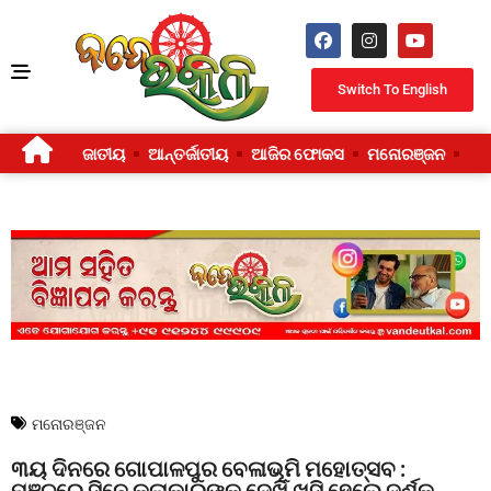
Switch To English
ଜାତୀୟ
ଆନ୍ତର୍ଜାତୀୟ
ଆଜିର ଫୋକସ
ମନୋରଞ୍ଜନ
ଜୀ
ମନୋରଞ୍ଜନ
୩ୟ ଦିନରେ ଗୋପାଳପୁର ବେଳାଭୂମି ମହୋତ୍ସବ :
ମଞ୍ଚରେ ସିନେ କଳାକାରଙ୍କୁ ଦେଖି ଖୁସି ହେଲେ ଦର୍ଶକ