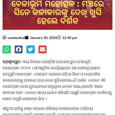
vandeutkal
January 30, 2026
12:40 pm
ବ୍ରହ୍ମପୁର :
୩ୟ ଦିନରେ ପହଞ୍ଚିଛି ଗୋପାଳପୁର ବେଳାଭୂମି
ମହୋତ୍ସବ-୨୦୨୬ । ସାଂସ୍କୃତିକ କାର୍ଯ୍ୟକ୍ରମ ସହ ଲୋକନୃତ୍ୟରେ
କମ୍ପୁଛି ମହୋତ୍ସବ । ସେପଟେ ପାଖରେ ଓଡ଼ିଆ ସିନେ ଓ ଧାରାବାହିକ
କଳାକାରଙ୍କୁ ପାଖରେ ପାଇ ବେଶ ଖୁସି ହୋଇଛନ୍ତି ଦର୍ଶକ । ତେବେ ଏହି
ମହୋତ୍ସବ ବେଶ ଧୁମଧାମରେ ଚାଲୁଥିବା ବେଳେ ଆସନ୍ତାକାଲି ଏହାର
ସମାପନ ହେବ । ତେବେ ସମୟ ଯେତେ ସରିସରି ଆସୁଛି ମହୋତ୍ସବ ଦେଖିବାକୁ
ସେତେ ଜମୁଛି ଲୋକଙ୍କ ଭିଡ ।
ଶୀତୁଆ ରାତିକୁ ମଞ୍ଚ ଉପରେ ଓଲିଉଡ଼ କଳାକାରଙ୍କ ଅଭିନୟ
ମହୋତ୍ସବକୁ ଆହୁରି ଆକୃଷ୍ଟ କରୁଛି । ସେପଟେ ପଲ୍ଲୀଶ୍ରୀ ମେଳା ସହ