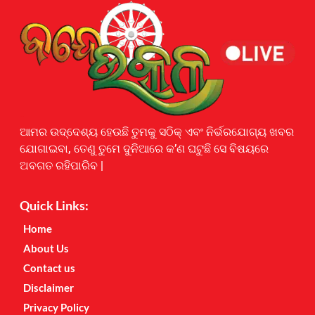
Earnyatra
ଆମର ଉଦ୍ଦେଶ୍ୟ ହେଉଛି ତୁମକୁ ସଠିକ୍ ଏବଂ ନିର୍ଭରଯୋଗ୍ୟ ଖବର
ଯୋଗାଇବା, ତେଣୁ ତୁମେ ଦୁନିଆରେ କ’ଣ ଘଟୁଛି ସେ ବିଷୟରେ
ଅବଗତ ରହିପାରିବ |
Quick Links:
Home
About Us
Contact us
Disclaimer
Privacy Policy