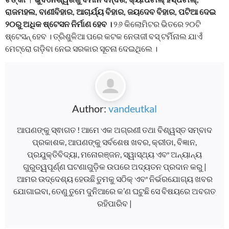
ରାଜମହଲ, ବାଣୀବିହାର, ଆଚାର୍ଯ୍ୟ ବିହାର, ଜୟଦେବ ବିହାର, ପଟିଆ ଦେଇ
୨୦ରୁ ଅଧିକ ଷ୍ଟେସନ ନିର୍ମାଣ ହେବ ।
୨୬ କିଲୋମିଟର ଭିତରେ ୨୦ଟି
ଷ୍ଟେସନ୍ ହେବ । ତ୍ରିଶୁଳିଆ ପରେ କଟକ ନେତାଜୀ ବସ୍ ଟର୍ମିନାଲ ଯାଏଁ
ମେଟ୍ରୋ ଗଡ଼ିବା ନେଇ ସରକାର ସୂଚନା ଦେଇଥିଲେ ।
Author:
vandeutkal
ଆପଣଙ୍କୁ ସ୍ଵାଗତ ! ଆମେ ଏକ ଅଗ୍ରଣୀ ତଥା ବିଶ୍ୱସ୍ତ ସମ୍ବାଦ
ପ୍ରକାଶକ, ଆପଣଙ୍କୁ ସର୍ବଶେଷ ଖବର, କ୍ରୀଡା, ବିଜ୍ଞାନ,
ପ୍ରଯୁକ୍ତିବିଦ୍ୟା, ମନୋରଞ୍ଜନ, ସ୍ୱାସ୍ଥ୍ୟ ଏବଂ ଅନ୍ୟାନ୍ୟ
ଗୁରୁତ୍ୱପୂର୍ଣ୍ଣ ଘଟଣାଗୁଡ଼ିକ ଉପରେ ଅଦ୍ୟତନ ପ୍ରଦାନ କରୁ |
ଆମର ଉଦ୍ଦେଶ୍ୟ ହେଉଛି ତୁମକୁ ସଠିକ୍ ଏବଂ ନିର୍ଭରଯୋଗ୍ୟ ଖବର
ଯୋଗାଇବା, ତେଣୁ ତୁମେ ଦୁନିଆରେ କ’ଣ ଘଟୁଛି ସେ ବିଷୟରେ ଅବଗତ
ରହିପାରିବ |