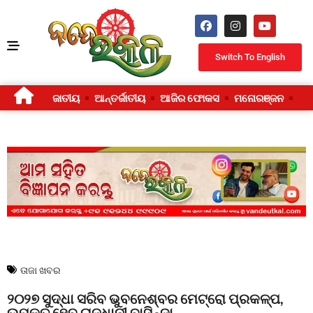
Switch To English
ଜାତୀୟ
ଆନ୍ତର୍ଜାତୀୟ
ଆଜିର ଫୋକସ
ମନୋରଞ୍ଜନ
ଜୀ
ତାଜା ଖବର
୨୦୨୭ ସୁଦ୍ଧା ସରିବ ଭୁବନେଶ୍ବର ମେଟ୍ରୋ ପ୍ରକଳ୍ପ,
ଉପକୃତ ହେବ ରାଜଧାନୀ ବାସିନ୍ଦା