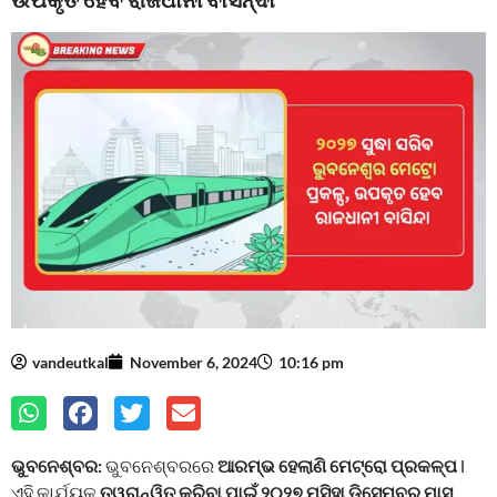
vandeutkal
November 6, 2024
10:16 pm
ଭୁବନେଶ୍ବର:
ଭୁବନେଶ୍ବରରେ
ଆରମ୍ଭ ହେଲାଣି ମେଟ୍ରୋ ପ୍ରକଳ୍ପ
l
ଏହି କାର୍ଯ୍ୟକୁ
ତ୍ୱରାନ୍ୱିତ କରିବା ପାଇଁ ୨୦୨୭ ମସିହା ଡିସେମ୍ବର ମାସ