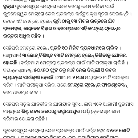
ସୁଦ୍ଧା
ଭୁବନେଶ୍ୱର ମେଟ୍ରୋ ରେଳ କାମକୁ ଶେଷ କରିବା ପାଇଁ
ଭୁବନେଶ୍ୱର ମେଟ୍ରୋ ରେଳ ପ୍ରକଳ୍ପ କର୍ତ୍ତୁପକ୍ଷ ସୂଚନା ଦେଇଛନ୍ତି ।
ତେବେ ଏହି ମେଟ୍ରୋ ଟ୍ରେନ୍‌
ଭୂମି ଠାରୁ ୧୩ ମିଟର ଉଚ୍ଚରେ ଯିବ
।
ରାଜମହଲ, ଜୟଦେବ ବିହାର ଓ ବାରଙ୍ଗରେ ଏହି ମେଟ୍ରୋ ଟ୍ରେନ୍‌ର
ଉଚ୍ଚତା ଅଧିକ ରହିବ ।
ସେହିପରି ମେଟ୍ରୋ ଟ୍ରେନ୍‌
ପ୍ରତି ୧୦ ମିନିଟ ବ୍ୟବଧାନରେ ଚାଲିବ
।
ସେଥିପାଇଁ
୩ କୋଚ୍‌ ବିଶିଷ୍ଟ ୧୩ଟି ମେଟ୍ରୋ ଟ୍ରେନ୍‌ କିଣିବାକୁ ଯୋଜନା
ହୋଇଛି
। ବର୍ତ୍ତମାନ ମେଟ୍ରୋ ପ୍ରକଳ୍ପ ପାଇଁ ମାଟି ପରୀକ୍ଷା ଚାଲିଛି ।
ବିଭିନ୍ନ ସ୍ଥାନରୁ
୫୦/୬୦ ଫୁଟ ତଳୁ ମାଟି ନେଇ ଦିଲ୍ଲୀ ଓ କଟକ
ଲ୍ୟାବ୍‌ରେ ପରୀକ୍ଷା ହେଉଛି ।
ଆଗାମୀ
୨ ମାସ
ମଧ୍ୟରେ ମାଟି ପରୀକ୍ଷା
ସରିବ । ମାଟି ପରୀକ୍ଷା ସରିବା ପରେ
ମେଟ୍ରୋ ଟ୍ରେନ୍‌ର ଫାଉଣ୍ଡେସନ୍‌
କାମ ଆରମ୍ଭ ହେବ ।
ସେହିପରି ସଡ଼କ ଯାତ୍ରୀଙ୍କ ଯାତାୟାତ ସୁବିଧା ଲାଗି ଏବେ ଆଗାମୀ ଦୁଇମାସ
ମଧ୍ୟରେ
ଶିଶୁ ଭବନ ଛକଠାରୁ ରଘୁନାଥପୁର
ପର୍ଯ୍ୟନ୍ତ ରାସ୍ତା କାମ
ସରିବାର ଯୋଜନା ରହିଛି l
ଭୁବନେଶ୍ୱର ମେଟ୍ରୋ ରେଳ ପ୍ରକଳ୍ପ ପାଇଁ ଖର୍ଚ୍ଚ ହେବ
୬୨୫୫ କୋଟି
ଟଙ୍କା
।
ଭୁବନେଶ୍ୱରରୁ
ବିମାନ ବନ୍ଦର, କ୍ୟାପିଟାଲ୍ ହସ୍ପିଟାଲ୍,