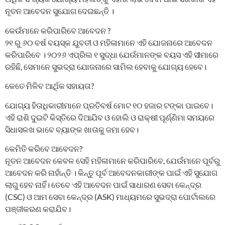
ନୂତନ ଆବେଦନ ସୁଯୋଗ ଦେଇଛନ୍ତି ।
କେଉଁମାନେ କରିପାରିବେ ଆବେଦନ ?
୨୧ ରୁ ୬୦ ବର୍ଷ ବୟସ୍କ ଯୁବତୀ ଓ ମହିଳାମାନେ ଏହି ଯୋଜନାରେ ଆବେଦନ
କରିପାରିବେ । ୨୦୨୬ ଏପ୍ରିଲ ୧ ସୁଦ୍ଧା ଯେଉଁମାନଙ୍କ ବୟସ ଏହି ସୀମାରେ
ରହିଛି, ସେମାନେ ସୁଭଦ୍ରା ଯୋଜନାରେ ସାମିଲ ହେବାକୁ ଯୋଗ୍ୟ ହେବେ।
କେତେ ମିଳିବ ଆର୍ଥିକ ସହାୟତା?
ଯୋଗ୍ୟ ହିତାଧିକାରୀମାନେ ପ୍ରତିବର୍ଷ ମୋଟ ୧୦ ହଜାର ଟଙ୍କା ପାଇବେ।
ଏହି ରାଶି ଦୁଇଟି କିସ୍ତିରେ ଦିଆଯିବ ଓ ହୋଲି ଓ ରାକ୍ଷୀ ପୂର୍ଣ୍ଣିମା ସମୟରେ
ସିଧାସଳଖ ଭାବେ ବ୍ୟାଙ୍କ ଖାତାକୁ ଜମା ହେବ।
କେମିତି କରିବେ ଆବେଦନ?
ନୂତନ ଆବେଦନ କେବଳ ସେହି ମହିଳାମାନେ କରିପାରିବେ, ଯେଉଁମାନେ ପୂର୍ବରୁ
ଆବେଦନ କରି ନାହାଁନ୍ତି । କିନ୍ତୁ ପୂର୍ବ ଆବେଦନକାରୀଙ୍କ ପାଇଁ ଏହି ସୁଯୋଗ
ଲାଗୁ ହେବ ନାହିଁ। ତେବେ ଏହି ଆବେଦନ ପାଇଁ ସାଧାରଣ ସେବା କେନ୍ଦ୍ର
(CSC) ଓ ଆମ ସେବା କେନ୍ଦ୍ର (ASK) ମାଧ୍ୟମରେ ସୁଭଦ୍ରା ପୋର୍ଟାଲରେ
ପଞ୍ଜୀକରଣ କରାଯିବ।