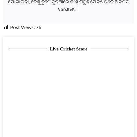
ଯୋଗାଇବା, ତେଣୁ ତୁମେ ଦୁନିଆରେ କ’ଣ ଘଟୁଛି ସେ ବିଷୟରେ ଅବଗତ
ରହିପାରିବ |
Post Views:
76
Live Cricket Score