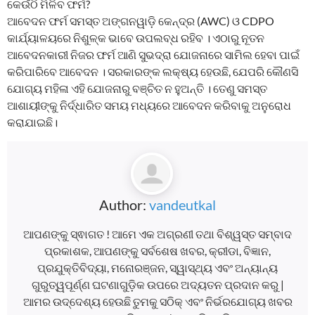
କେଉଁଠି ମିଳିବ ଫର୍ମ?
ଆବେଦନ ଫର୍ମ ସମସ୍ତ ଅଙ୍ଗନୱାଡ଼ି କେନ୍ଦ୍ର (AWC) ଓ CDPO
କାର୍ଯ୍ୟାଳୟରେ ନିଶୁଳ୍କ ଭାବେ ଉପଲବ୍ଧ ରହିବ । ଏଠାରୁ ନୂତନ
ଆବେଦନକାରୀ ନିଜର ଫର୍ମ ଆଣି ସୁଭଦ୍ରା ଯୋଜନାରେ ସାମିଲ ହେବା ପାଇଁ
କରିପାରିବେ ଆବେଦନ । ସରକାରଙ୍କ ଲକ୍ଷ୍ୟ ହେଉଛି, ଯେପରି କୌଣସି
ଯୋଗ୍ୟ ମହିଳା ଏହି ଯୋଜନାରୁ ବଞ୍ଚିତ ନ ହୁଅନ୍ତି । ତେଣୁ ସମସ୍ତ
ଆଶାୟୀଙ୍କୁ ନିର୍ଦ୍ଧାରିତ ସମୟ ମଧ୍ୟରେ ଆବେଦନ କରିବାକୁ ଅନୁରୋଧ
କରାଯାଇଛି।
Author:
vandeutkal
ଆପଣଙ୍କୁ ସ୍ଵାଗତ ! ଆମେ ଏକ ଅଗ୍ରଣୀ ତଥା ବିଶ୍ୱସ୍ତ ସମ୍ବାଦ
ପ୍ରକାଶକ, ଆପଣଙ୍କୁ ସର୍ବଶେଷ ଖବର, କ୍ରୀଡା, ବିଜ୍ଞାନ,
ପ୍ରଯୁକ୍ତିବିଦ୍ୟା, ମନୋରଞ୍ଜନ, ସ୍ୱାସ୍ଥ୍ୟ ଏବଂ ଅନ୍ୟାନ୍ୟ
ଗୁରୁତ୍ୱପୂର୍ଣ୍ଣ ଘଟଣାଗୁଡ଼ିକ ଉପରେ ଅଦ୍ୟତନ ପ୍ରଦାନ କରୁ |
ଆମର ଉଦ୍ଦେଶ୍ୟ ହେଉଛି ତୁମକୁ ସଠିକ୍ ଏବଂ ନିର୍ଭରଯୋଗ୍ୟ ଖବର