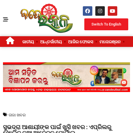
Switch To English
ଜାତୀୟ
ଆନ୍ତର୍ଜାତୀୟ
ଆଜିର ଫୋକସ
ମନୋରଞ୍ଜନ
ଜୀ
ତାଜା ଖବର
ସୁଭଦ୍ରା ଆଶାୟୀଙ୍କ ପାଇଁ ଖୁସି ଖବର : ଏପ୍ରିଲରୁ
ଖୋଲିବ ନୂଆ ଆବେଦନ ପୋର୍ଟାଲ