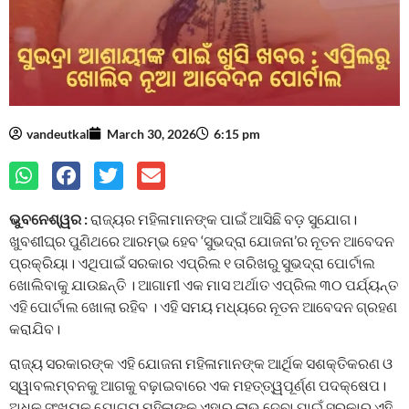
vandeutkal
March 30, 2026
6:15 pm
ଭୁବନେଶ୍ୱର :
ରାଜ୍ୟର ମହିଳାମାନଙ୍କ ପାଇଁ ଆସିଛି ବଡ଼ ସୁଯୋଗ।
ଖୁବଶୀଘ୍ର ପୁଣିଥରେ ଆରମ୍ଭ ହେବ ‘ସୁଭଦ୍ରା ଯୋଜନା’ର ନୂତନ ଆବେଦନ
ପ୍ରକ୍ରିୟା। ଏଥିପାଇଁ ସରକାର ଏପ୍ରିଲ ୧ ତାରିଖରୁ ସୁଭଦ୍ରା ପୋର୍ଟାଲ
ଖୋଲିବାକୁ ଯାଉଛନ୍ତି । ଆଗାମୀ ଏକ ମାସ ଅର୍ଥାତ ଏପ୍ରିଲ ୩୦ ପର୍ଯ୍ୟନ୍ତ
ଏହି ପୋର୍ଟାଲ ଖୋଲା ରହିବ । ଏହି ସମୟ ମଧ୍ୟରେ ନୂତନ ଆବେଦନ ଗ୍ରହଣ
କରାଯିବ।
ରାଜ୍ୟ ସରକାରଙ୍କ ଏହି ଯୋଜନା ମହିଳାମାନଙ୍କ ଆର୍ଥିକ ସଶକ୍ତିକରଣ ଓ
ସ୍ୱାବଲମ୍ବନକୁ ଆଗକୁ ବଢ଼ାଇବାରେ ଏକ ମହତ୍ତ୍ୱପୂର୍ଣ୍ଣ ପଦକ୍ଷେପ।
ଅଧିକ ସଂଖ୍ୟକ ଯୋଗ୍ୟ ମହିଳାଙ୍କୁ ଏହାର ଲାଭ ଦେବା ପାଇଁ ସରକାର ଏହି