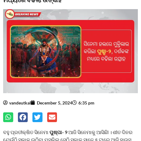
vandeutkal
December 5, 2024
6:35 pm
ବହୁ ପ୍ରତୀକ୍ଷିତ ସିନେମା
ପୁଷ୍ପା- ୨
ଆଜି ସିନେମାକୁ ଆସିଛିl । ଶୀତ ଦିନର
ଯେଉଁଠି ସକାଳୁ ଉଠିବା ମୁସ୍କିଲ ସେଠି ସକାଳ ସାଢେ଼ ୫ ଟାରେ ଆଜି ହାଉସ୍