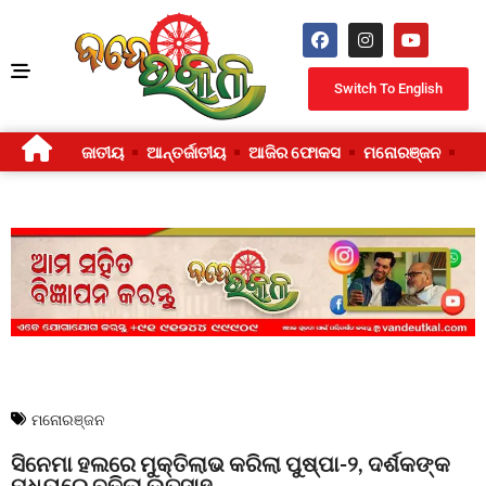
Switch To English
ଜାତୀୟ
ଆନ୍ତର୍ଜାତୀୟ
ଆଜିର ଫୋକସ
ମନୋରଞ୍ଜନ
ଜୀ
ମନୋରଞ୍ଜନ
ସିନେମା ହଲରେ ମୁକ୍ତିଲାଭ କରିଲା ପୁଷ୍ପା-୨, ଦର୍ଶକଙ୍କ
ମଧ୍ୟରେ ବଢିଲା ଉତ୍ସାହ