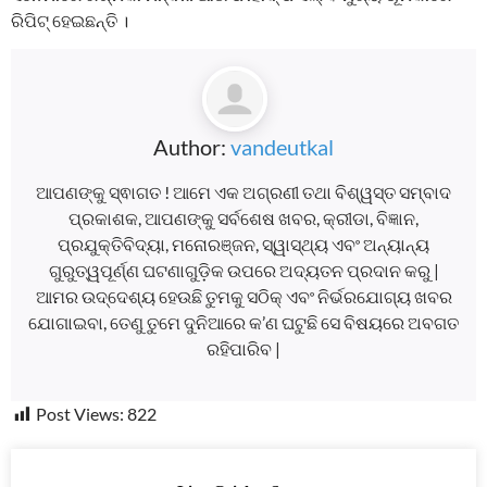
ରିପିଟ୍ ହେଇଛନ୍ତି ।
Author:
vandeutkal
ଆପଣଙ୍କୁ ସ୍ଵାଗତ ! ଆମେ ଏକ ଅଗ୍ରଣୀ ତଥା ବିଶ୍ୱସ୍ତ ସମ୍ବାଦ
ପ୍ରକାଶକ, ଆପଣଙ୍କୁ ସର୍ବଶେଷ ଖବର, କ୍ରୀଡା, ବିଜ୍ଞାନ,
ପ୍ରଯୁକ୍ତିବିଦ୍ୟା, ମନୋରଞ୍ଜନ, ସ୍ୱାସ୍ଥ୍ୟ ଏବଂ ଅନ୍ୟାନ୍ୟ
ଗୁରୁତ୍ୱପୂର୍ଣ୍ଣ ଘଟଣାଗୁଡ଼ିକ ଉପରେ ଅଦ୍ୟତନ ପ୍ରଦାନ କରୁ |
ଆମର ଉଦ୍ଦେଶ୍ୟ ହେଉଛି ତୁମକୁ ସଠିକ୍ ଏବଂ ନିର୍ଭରଯୋଗ୍ୟ ଖବର
ଯୋଗାଇବା, ତେଣୁ ତୁମେ ଦୁନିଆରେ କ’ଣ ଘଟୁଛି ସେ ବିଷୟରେ ଅବଗତ
ରହିପାରିବ |
Post Views:
822