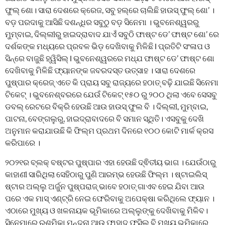
ଫୁଲ୍ ଶୋ। ସାରା ଦେଶରେ କ୍ରେଜ, ସବୁ ହଲ୍‌ରେ ଚାଲିଛି ହାଉସ୍ ଫୁଲ୍ ଶୋ’ ।
ବଡ଼ ପରଦାକୁ ଆସିଛି ଦଶନ୍ଧିର ସବୁଠୁ ବଡ଼ ସିନେମା । ଭୁବନେଶ୍ୱରରୁ
ମୁମ୍ବାଇ, ଦିଲ୍ଲୀରୁ ହାଇଦ୍ରାବାଦ ଯାଏଁ ସବୁଠି ଫାଷ୍ଟ ଡେ’ ଫାଷ୍ଟ ଶୋ’ ରେ
ଦର୍ଶକଙ୍କ ମଧ୍ୟରେ ପ୍ରବଳ ଭିଡ଼ ଦେଖିବାକୁ ମିଳିଛି l ପ୍ରତିଟି ସଂଳାପ ଓ
ସିନ୍‌ରେ ବାଜୁଛି ହ୍ୱିସିଲ୍ l ଭୁବନେଶ୍ୱରରେ ମଧ୍ଯ ଫାଷ୍ଟ ଡେ’ ଫାଷ୍ଟ ଶୋ
ଦେଖିବାକୁ ମିଳିଛି ଫ୍ୟାନଙ୍କ ଜବରଦସ୍ତ ଉତ୍ସାହ । ସାରା ଦେଶରେ
ପୁଷ୍ପାର କ୍ରେଜ୍ ଏତେ କି ପ୍ରାୟ ସବୁ ରାଜ୍ୟରେ ହଠାତ୍ ବଢ଼ି ଯାଇଛି ସିନେମା
ଟିକେଟ୍ । ଭୁବନେଶ୍ବରରେ ଯେଉଁ ଟିକେଟ୍ ୧୫୦ ରୁ ୨୦୦ ଥିଲା ଏବେ ସେସବୁ
ଡବଲ୍ ରେଟରେ ବିକ୍ରି ହେଉଛି ଆଉ ହାଉସ୍ ଫୁଲ ବି । ଦିଲ୍ଲୀ, ମୁମ୍ବାଇ,
ପାଟନା, ବେଙ୍ଗଲୁରୁ, ହାଇଦ୍ରାବାଦରେ ବି ସମାନ ସ୍ଥିତି। ଏସବୁକୁ ଦେଖି
ଅନୁମାନ କରାଯାଉଛି କି ଫିଲ୍ମ ପ୍ରଥମ ଦିନରେ ୧୦୦ କୋଟି ମାର୍କ କ୍ରସ
କରିପାରେ ।
୨୦୨୧ର ବ୍ଲକ୍‌ ବଷ୍ଟର ପୁଷ୍ପାର ଏହା ହେଉଛି ଦ୍ଵିତୀୟ ଭାଗ । ଯେଉଁଠାରୁ
କାହାଣୀ ସାରିଥିଲା ସେହିଠାରୁ ପୁଣି ଆରମ୍ଭ ହେଉଛି ଫିଲ୍ମ । ଷ୍ଟାଇଲିସ୍
ଷ୍ଟାର ଅଲ୍ଲୁ ଅର୍ଜୁନ ପୁଷ୍ପରାଜ୍ ଭାବେ ହଠାତ୍ ଗାଏବ ହେଇ ଯିବା ଆଉ
ପରେ ଏକ ମାସ୍ ଏଣ୍ଟ୍ରି ନେଇ ଫେରିବାକୁ ଅପେକ୍ଷା କରିଥିଲେ ଫ୍ୟାନ ।
ଏଠାରେ ମୁଖ୍ୟ ଓ ଖଳନାୟକ ଭୂମିକାରେ ଅଲ୍ଲୁଙ୍କୁ ଦେଖିବାକୁ ମିଳିବ।
ସିନେମାରେ ରଶ୍ମିକା ମନ୍ଦନା ଆଉ ଫାହାଦ୍ ଫସିଲ୍ ବି ମୁଖ୍ୟ ଭୂମିକାରେ