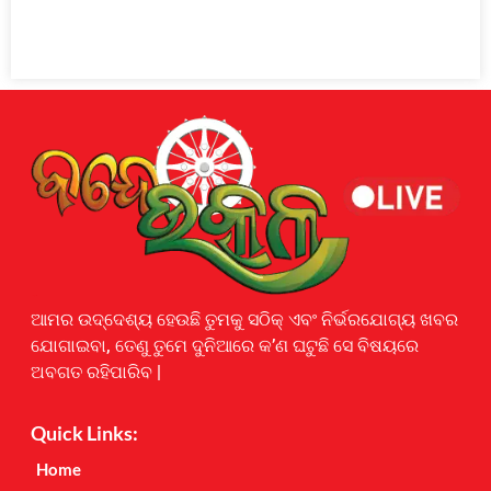
Earnyatra
ଆମର ଉଦ୍ଦେଶ୍ୟ ହେଉଛି ତୁମକୁ ସଠିକ୍ ଏବଂ ନିର୍ଭରଯୋଗ୍ୟ ଖବର
ଯୋଗାଇବା, ତେଣୁ ତୁମେ ଦୁନିଆରେ କ’ଣ ଘଟୁଛି ସେ ବିଷୟରେ
ଅବଗତ ରହିପାରିବ |
Quick Links:
Home