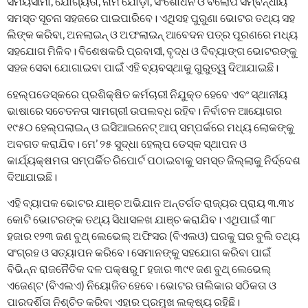
ସମୟସୀମା, ଯୋଗ୍ୟତା, ନାମ ଯୋଡ଼ା, ସଂଶୋଧନ ଓ ବିଲୋପ ସମ୍ବନ୍ଧୀୟ
ସମସ୍ତ ସୂଚନା ସହଜରେ ପାଇପାରିବେ। ଏଥିସହ ପୁରୁଣା ଭୋଟର ତଥ୍ୟ ସହ
ଲିଙ୍କ କରିବା, ଅନଲାଇନ୍ ଓ ଅଫଲାଇନ୍ ଆବେଦନ ପତ୍ର ପୂରଣରେ ମଧ୍ୟ
ସହଯୋଗ ମିଳିବ। ବିଶେଷକରି ପ୍ରବାସୀ, ବୃଦ୍ଧ ଓ ଦିବ୍ୟାଙ୍ଗ ଭୋଟରଙ୍କୁ
ସହଜ ସେବା ଯୋଗାଇବା ପାଇଁ ଏହି ବ୍ୟବସ୍ଥାକୁ ଗୁରୁତ୍ୱ ଦିଆଯାଇଛି।
ହେଲ୍ପଡେସ୍କରେ ପ୍ରଶିକ୍ଷିତ କର୍ମଚାରୀ ନିଯୁକ୍ତ ହେବେ ଏବଂ ସ୍ଥାନୀୟ
ଭାଷାରେ ସଚେତନତା ସାମଗ୍ରୀ ଉପଲବ୍ଧ ରହିବ। ନିର୍ବାଚନ ଆୟୋଗର
୧୯୫୦ ହେଲ୍ପଲାଇନ୍‌ ଓ ଇସିଆଇନେଟ୍‌ ଆପ୍‌ ସମ୍ପର୍କରେ ମଧ୍ୟ ଲୋକଙ୍କୁ
ଅବଗତ କରାଯିବ। ମେ’ ୨୫ ସୁଦ୍ଧା ହେଲ୍ପ ଡେସ୍କ ସ୍ଥାପନ ଓ
କାର୍ଯ୍ୟକ୍ଷମତା ସମ୍ପର୍କିତ ରିପୋର୍ଟ ପଠାଇବାକୁ ସମସ୍ତ ଜିଲ୍ଲାକୁ ନିର୍ଦ୍ଦେଶ
ଦିଆଯାଇଛି।
ଏହି ବ୍ୟାପକ ଭୋଟର ଯାଞ୍ଚ ଅଭିଯାନ ଅନ୍ତର୍ଗତ ରାଜ୍ୟର ପ୍ରାୟ ୩.୩୪
କୋଟି ଭୋଟରଙ୍କ ତଥ୍ୟ ସିଧାସଳଖ ଯାଞ୍ଚ କରାଯିବ। ଏଥିପାଇଁ ୩୮
ହଜାର ୧୨୩ ଜଣ ବୁଥ୍‌ ଲେଭେଲ୍‌ ଅଫିସର (ବିଏଲଓ) ଘରକୁ ଘର ବୁଲି ତଥ୍ୟ
ସଂଗ୍ରହ ଓ ସତ୍ୟାପନ କରିବେ। ସେମାନଙ୍କୁ ସହଯୋଗ କରିବା ପାଇଁ
ବିଭିନ୍ନ ରାଜନୈତିକ ଦଳ ପକ୍ଷରୁ ୮ ହଜାର ୩୯୧ ଜଣ ବୁଥ୍‌ ଲେଭେଲ୍‌
ଏଜେଣ୍ଟ (ବିଏଲଏ) ନିୟୋଜିତ ହେବେ। ଭୋଟର ତାଲିକାର ସଠିକତା ଓ
ପାରଦର୍ଶିତା ନିଶ୍ଚିତ କରିବା ଏହାର ପ୍ରମୁଖ ଲକ୍ଷ୍ୟ ରହିଛି।