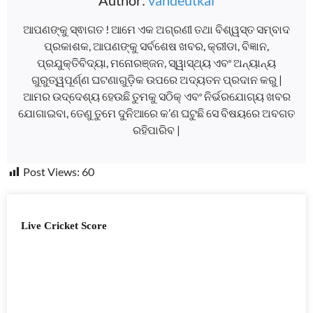
Author:
vandeutkal
ଆପଣଙ୍କୁ ସ୍ଵାଗତ ! ଆମେ ଏକ ଅଗ୍ରଣୀ ତଥା ବିଶ୍ୱସ୍ତ ସମ୍ବାଦ
ପ୍ରକାଶକ, ଆପଣଙ୍କୁ ସର୍ବଶେଷ ଖବର, କ୍ରୀଡା, ବିଜ୍ଞାନ,
ପ୍ରଯୁକ୍ତିବିଦ୍ୟା, ମନୋରଞ୍ଜନ, ସ୍ୱାସ୍ଥ୍ୟ ଏବଂ ଅନ୍ୟାନ୍ୟ
ଗୁରୁତ୍ୱପୂର୍ଣ୍ଣ ଘଟଣାଗୁଡ଼ିକ ଉପରେ ଅଦ୍ୟତନ ପ୍ରଦାନ କରୁ |
ଆମର ଉଦ୍ଦେଶ୍ୟ ହେଉଛି ତୁମକୁ ସଠିକ୍ ଏବଂ ନିର୍ଭରଯୋଗ୍ୟ ଖବର
ଯୋଗାଇବା, ତେଣୁ ତୁମେ ଦୁନିଆରେ କ’ଣ ଘଟୁଛି ସେ ବିଷୟରେ ଅବଗତ
ରହିପାରିବ |
Post Views:
60
Live Cricket Score