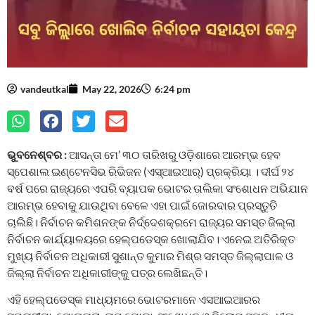
vandeutkal
May 22, 2026
6:24 pm
ଭୁବନେଶ୍ବର :
ଆସନ୍ତା ମେ’ ୩୦ ତାରିଖରୁ ଓଡ଼ିଶାରେ ଆରମ୍ଭ ହେବ
ସ୍ପେଶାଲ ଇଣ୍ଟେନସିଭ ରିଭିଜନ (ଏସ୍‌ଆଇଆର୍‌) ପ୍ରକ୍ରିୟା । ଦୀର୍ଘ ୨୪
ବର୍ଷ ପରେ ରାଜ୍ୟରେ ଏପରି ବ୍ୟାପକ ଭୋଟର ତାଲିକା ସଂଶୋଧନ ଅଭିଯାନ
ଆରମ୍ଭ ହେବାକୁ ଯାଉଥିବା ବେଳେ ଏହା ପାଇଁ ଜୋରଦାର ପ୍ରସ୍ତୁତି
ଚାଲିଛି। ନିର୍ବାଚନ କମିଶନଙ୍କ ନିର୍ଦ୍ଦେଶକ୍ରମେ ରାଜ୍ୟର ସମସ୍ତ ଜିଲ୍ଲା
ନିର୍ବାଚନ କାର୍ଯ୍ୟାଳୟରେ ହେଲ୍ପଡେସ୍କ ଖୋଲାଯିବ। ଏନେଇ ଅତିରିକ୍ତ
ମୁଖ୍ୟ ନିର୍ବାଚନ ଅଧିକାରୀ ସୁଶାନ୍ତ କୁମାର ମିଶ୍ର ସମସ୍ତ ଜିଲ୍ଲାପାଳ ଓ
ଜିଲ୍ଲା ନିର୍ବାଚନ ଅଧିକାରୀଙ୍କୁ ପତ୍ର ଲେଖିଛନ୍ତି।
ଏହି ହେଲ୍ପଡେସ୍କ ମାଧ୍ୟମରେ ଭୋଟରମାନେ ଏସଆଇଆରର