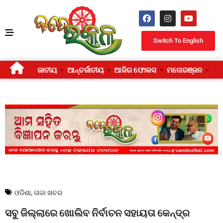
Switch To English
ଜାତୀୟ
ଆନ୍ତର୍ଜାତୀୟ
ଆଜିର ଫୋକସ
ମନୋରଞ୍ଜନ
ଜୀ
ଓଡିଶା
,
ତାଜା ଖବର
ସବୁ ଜିଲ୍ଲାରେ ଖୋଲିବ ନିର୍ବାଚନ ସହାୟତା କେନ୍ଦ୍ର