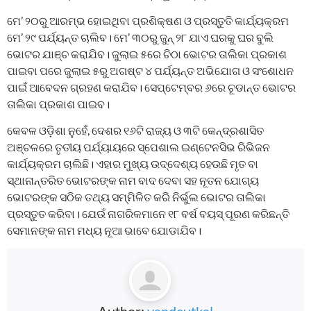
ମେ’ ୨୦ରୁ ଆରମ୍ଭ ହୋଇଥିବା ପ୍ରଶିକ୍ଷଣ ଓ ପ୍ରସ୍ତୁତି କାର୍ଯ୍ୟକ୍ରମ
ମେ’ ୨୯ ପର୍ଯ୍ୟନ୍ତ ଚାଲିବ। ମେ’ ୩୦ରୁ ଜୁନ୍‌ ୨୮ ଯାଏ ଘରକୁ ଘର ବୁଲି
ଭୋଟର ଯାଞ୍ଚ କରାଯିବ। ଜୁଲାଇ ୫ରେ ଚିଠା ଭୋଟର ତାଲିକା ପ୍ରକାଶ
ପାଇବା ପରେ ଜୁଲାଇ ୫ରୁ ଅଗଷ୍ଟ ୪ ପର୍ଯ୍ୟନ୍ତ ଅଭିଯୋଗ ଓ ସଂଶୋଧନ
ପାଇଁ ଆବେଦନ ଗ୍ରହଣ କରାଯିବ। ସେପ୍ଟେମ୍ବର ୬ରେ ଚୂଡାନ୍ତ ଭୋଟର
ତାଲିକା ପ୍ରକାଶ ପାଇବ।
କେବଳ ଓଡ଼ିଶା ନୁହେଁ, ଦେଶର ୧୬ଟି ରାଜ୍ୟ ଓ ୩ଟି କେନ୍ଦ୍ରଶାସିତ
ଅଞ୍ଚଳରେ ତୃତୀୟ ପର୍ଯ୍ୟାୟରେ ସ୍ପେଶାଲ ଇଣ୍ଟେନସିଭ ରିଭିଜନ
କାର୍ଯ୍ୟକ୍ରମ ଚାଲିଛି। ଏହାର ମୁଖ୍ୟ ଉଦ୍ଦେଶ୍ୟ ହେଉଛି ମୃତ ବା
ସ୍ଥାନାନ୍ତରିତ ଭୋଟରଙ୍କ ନାମ ବାଦ ଦେବା ସହ ନୂତନ ଯୋଗ୍ୟ
ଭୋଟରଙ୍କ ସଠିକ ତଥ୍ୟ ସମ୍ମିଳିତ କରି ନିର୍ଭୁଲ ଭୋଟର ତାଲିକା
ପ୍ରସ୍ତୁତ କରିବା। ଯେଉଁ ନାଗରିକମାନେ ୧୮ ବର୍ଷ ବୟସ୍‌ ପୂରଣ କରିଛନ୍ତି
ସେମାନଙ୍କ ନାମ ମଧ୍ୟ ନୂଆ ଭାବେ ଯୋଡାଯିବ।