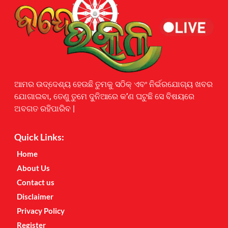
Earnyatra
ଆମର ଉଦ୍ଦେଶ୍ୟ ହେଉଛି ତୁମକୁ ସଠିକ୍ ଏବଂ ନିର୍ଭରଯୋଗ୍ୟ ଖବର
ଯୋଗାଇବା, ତେଣୁ ତୁମେ ଦୁନିଆରେ କ’ଣ ଘଟୁଛି ସେ ବିଷୟରେ
ଅବଗତ ରହିପାରିବ |
Quick Links:
Home
About Us
Contact us
Disclaimer
Privacy Policy
Register