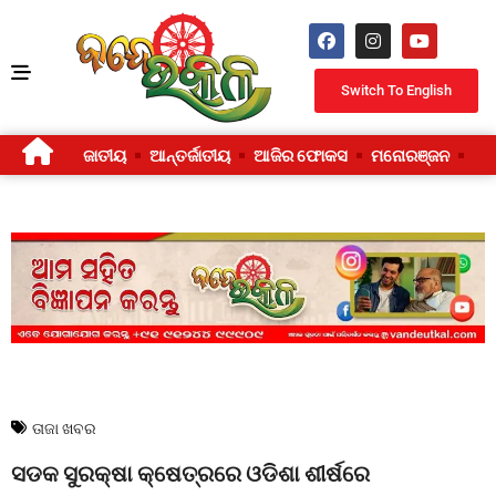
Switch To English
ଜାତୀୟ
ଆନ୍ତର୍ଜାତୀୟ
ଆଜିର ଫୋକସ
ମନୋରଞ୍ଜନ
ଜୀ
ତାଜା ଖବର
ସଡକ ସୁରକ୍ଷା କ୍ଷେତ୍ରରେ ଓଡିଶା ଶୀର୍ଷରେ