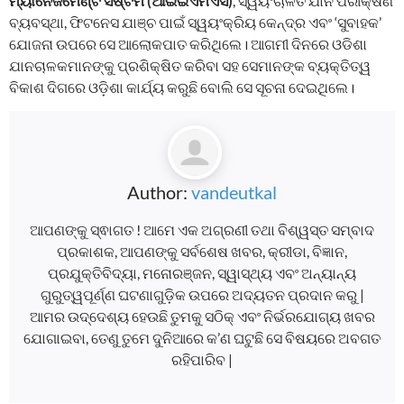
ମ୍ୟାନେଜମେଣ୍ଟ ସିଷ୍ଟମ (ଆଇଇଏମଏସ)
, ସ୍ୱୟଂଚାଳିତ ଯାନ ପରୀକ୍ଷଣ
ବ୍ୟବସ୍ଥା, ଫିଟନେସ ଯାଞ୍ଚ ପାଇଁ ସ୍ୱୟଂକ୍ରିୟ କେନ୍ଦ୍ର ଏବଂ ‘ସୁବାହକ’
ଯୋଜନା ଉପରେ ସେ ଆଲୋକପାତ କରିଥିଲେ। ଆଗମୀ ଦିନରେ ଓଡିଶା
ଯାନଚାଳକମାନଙ୍କୁ ପ୍ରଶିକ୍ଷିତ କରିବା ସହ ସେମାନଙ୍କ ବ୍ୟକ୍ତିତ୍ୱ
ବିକାଶ ଦିଗରେ ଓଡ଼ିଶା କାର୍ଯ୍ୟ କରୁଛି ବୋଲି ସେ ସୂଚନା ଦେଇଥିଲେ।
Author:
vandeutkal
ଆପଣଙ୍କୁ ସ୍ଵାଗତ ! ଆମେ ଏକ ଅଗ୍ରଣୀ ତଥା ବିଶ୍ୱସ୍ତ ସମ୍ବାଦ
ପ୍ରକାଶକ, ଆପଣଙ୍କୁ ସର୍ବଶେଷ ଖବର, କ୍ରୀଡା, ବିଜ୍ଞାନ,
ପ୍ରଯୁକ୍ତିବିଦ୍ୟା, ମନୋରଞ୍ଜନ, ସ୍ୱାସ୍ଥ୍ୟ ଏବଂ ଅନ୍ୟାନ୍ୟ
ଗୁରୁତ୍ୱପୂର୍ଣ୍ଣ ଘଟଣାଗୁଡ଼ିକ ଉପରେ ଅଦ୍ୟତନ ପ୍ରଦାନ କରୁ |
ଆମର ଉଦ୍ଦେଶ୍ୟ ହେଉଛି ତୁମକୁ ସଠିକ୍ ଏବଂ ନିର୍ଭରଯୋଗ୍ୟ ଖବର
ଯୋଗାଇବା, ତେଣୁ ତୁମେ ଦୁନିଆରେ କ’ଣ ଘଟୁଛି ସେ ବିଷୟରେ ଅବଗତ
ରହିପାରିବ |