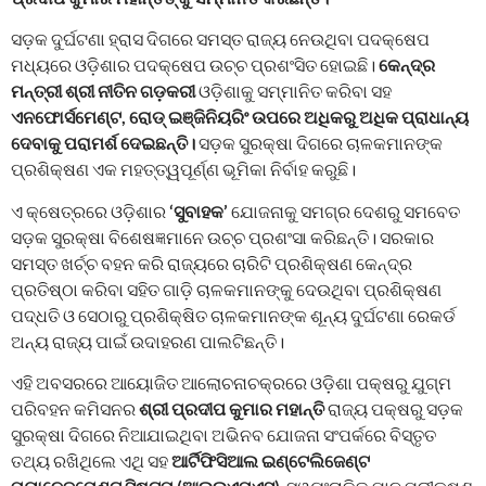
ସଡ଼କ ଦୁର୍ଘଟଣା ହ୍ରାସ ଦିଗରେ ସମସ୍ତ ରାଜ୍ୟ ନେଉଥିବା ପଦକ୍ଷେପ
ମଧ୍ୟରେ ଓଡ଼ିଶାର ପଦକ୍ଷେପ ଉଚ୍ଚ ପ୍ରଶଂସିତ ହୋଇଛି।
କେନ୍ଦ୍ର
ମନ୍ତ୍ରୀ ଶ୍ରୀ ନୀତିନ ଗଡ଼କରୀ
ଓଡ଼ିଶାକୁ ସମ୍ମାନିତ କରିବା ସହ
ଏନଫୋର୍ସମେଣ୍ଟ, ରୋଡ୍‌ ଇଞ୍ଜିନିୟରିଂ ଉପରେ ଅଧିକରୁ ଅଧିକ ପ୍ରାଧାନ୍ୟ
ଦେବାକୁ ପରାମର୍ଶ ଦେଇଛନ୍ତି।
ସଡ଼କ ସୁରକ୍ଷା ଦିଗରେ ଚାଳକମାନଙ୍କ
ପ୍ରଶିକ୍ଷଣ ଏକ ମହତ୍ତ୍ୱପୂର୍ଣ୍ଣ ଭୂମିକା ନିର୍ବାହ କରୁଛି।
ଏ କ୍ଷେତ୍ରରେ ଓଡ଼ିଶାର
‘ସୁବାହକ’
ଯୋଜନାକୁ ସମଗ୍ର ଦେଶରୁ ସମବେତ
ସଡ଼କ ସୁରକ୍ଷା ବିଶେଷଜ୍ଞମାନେ ଉଚ୍ଚ ପ୍ରଶଂସା କରିଛନ୍ତି। ସରକାର
ସମସ୍ତ ଖର୍ଚ୍ଚ ବହନ କରି ରାଜ୍ୟରେ ଚାରିଟି ପ୍ରଶିକ୍ଷଣ କେନ୍ଦ୍ର
ପ୍ରତିଷ୍ଠା କରିବା ସହିତ ଗାଡ଼ି ଚାଳକମାନଙ୍କୁ ଦେଉଥିବା ପ୍ରଶିକ୍ଷଣ
ପଦ୍ଧତି ଓ ସେଠାରୁ ପ୍ରଶିକ୍ଷିତ ଚାଳକମାନଙ୍କ ଶୂନ୍ୟ ଦୁର୍ଘଟଣା ରେକର୍ଡ
ଅନ୍ୟ ରାଜ୍ୟ ପାଇଁ ଉଦାହରଣ ପାଲଟିଛନ୍ତି।
ଏହି ଅବସରରେ ଆୟୋଜିତ ଆଲୋଚନାଚକ୍ରରେ ଓଡ଼ିଶା ପକ୍ଷରୁ ଯୁଗ୍ମ
ପରିବହନ କମିସନର
ଶ୍ରୀ ପ୍ରଦୀପ କୁମାର ମହାନ୍ତି
ରାଜ୍ୟ ପକ୍ଷରୁ ସଡ଼କ
ସୁରକ୍ଷା ଦିଗରେ ନିଆଯାଇଥିବା ଅଭିନବ ଯୋଜନା ସଂପର୍କରେ ବିସ୍ତୃତ
ତଥ୍ୟ ରଖିଥିଲେ ଏଥି ସହ
ଆର୍ଟିଫିସିଆଲ ଇଣ୍ଟେଲିଜେଣ୍ଟ