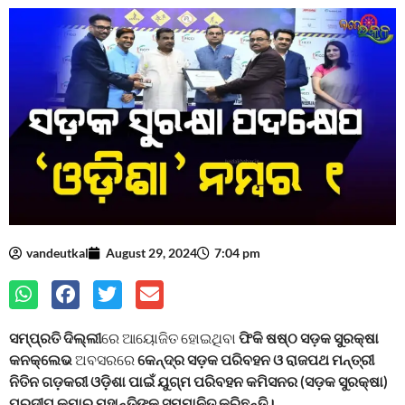
vandeutkal
August 29, 2024
7:04 pm
ସମ୍ପ୍ରତି ଦିଲ୍ଲୀ
ରେ ଆୟୋଜିତ ହୋଇଥିବା
ଫିକି ଷଷ୍ଠ ସଡ଼କ ସୁରକ୍ଷା
କନକ୍ଲେଭ
ଅବସରରେ
କେନ୍ଦ୍ର ସଡ଼କ ପରିବହନ ଓ ରାଜପଥ ମନ୍ତ୍ରୀ
ନିତିନ ଗଡ଼କରୀ ଓଡ଼ିଶା ପାଇଁ ଯୁଗ୍ମ ପରିବହନ କମିସନର (ସଡ଼କ ସୁରକ୍ଷା)
ପ୍ରଦୀପ କୁମାର ମହାନ୍ତିଙ୍କୁ ସମ୍ମାନିତ କରିଛନ୍ତି।